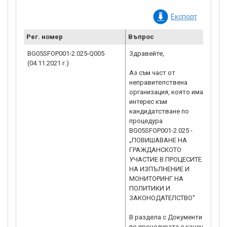
Експорт
Рег. номер
Въпрос
Раз
BG05SFOP001-2.025-Q005
Здравейте,
Напр
(04.11.2021 г.)
файл
Аз съм част от
по П
неправителствена
„Пов
организация, която има
учас
интерес към
и мо
кандидатстване по
зако
процедура
проб
BG05SFOP001-2.025 -
чете
„ПОВИШАВАНЕ НА
зада
ГРАЖДАНСКОТО
За В
УЧАСТИЕ В ПРОЦЕСИТЕ
канд
НА ИЗПЪЛНЕНИЕ И
прил
МОНИТОРИНГ НА
в ар
ПОЛИТИКИ И
ЗАКОНОДАТЕЛСТВО"
В раздела с Документи
по процедурата е качен