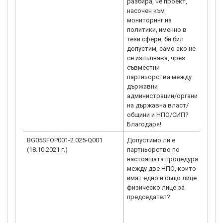
разбира, че проект,
насочен към
мониторинг на
политики, именно в
тези сфери, би бил
допустим, само ако не
се изпълнява, чрез
съвместни
партньорства между
държавни
администрации/органи
на държавна власт/
общини и НПО/СИП?
Благодаря!
BG05SFOP001-2.025-Q001
Допустимо ли е
По т
(18.10.2021 г.)
партньорство по
парт
настоящата процедура
преп
между две НПО, които
парт
имат едно и също лице
Техн
физическо лице за
случ
председател?
пре
учас
допу