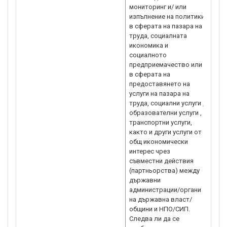
мониторинг и/ или
учас
изпълнение на политики
допу
в сферата на пазара на
прое
труда, социалната
изпъ
икономика и
само
социалното
предприемачество или
в сферата на
предоставянето на
услуги на пазара на
труда, социални услуги ,
образователни услуги ,
транспортни услуги,
както и други услуги от
общ икономически
интерес чрез
съвместни действия
(партньорства) между
държавни
администрации/органи
на държавна власт/
общини и НПО/СИП.
Следва ли да се