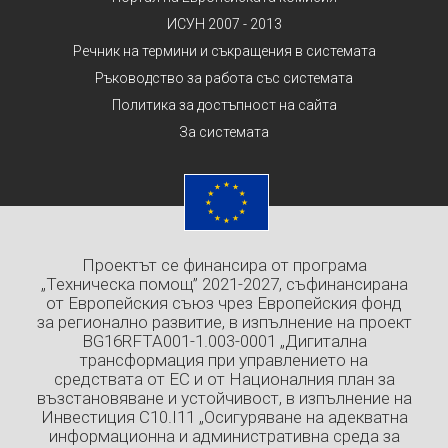
ИСУН 2007 - 2013
Речник на термини и съкращения в системата
Ръководство за работа със системата
Политика за достъпност на сайта
За системата
Проектът се финансира от програма
„Техническа помощ” 2021-2027, съфинансирана
от Европейския съюз чрез Европейския фонд
за регионално развитие, в изпълнение на проект
BG16RFTA001-1.003-0001 „Дигитална
трансформация при управлението на
средствата от ЕС и от Националния план за
възстановяване и устойчивост, в изпълнение на
Инвестиция C10.I11 „Осигуряване на адекватна
информационна и административна среда за