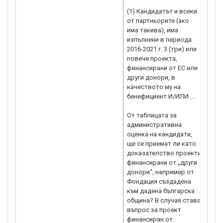
орга
(1) Кандидатът и всеки
от партньорите (ако
има такива), има
изпълнени в периода
2016-2021 г. 3 (три) или
повече проекта,
финансирани от ЕС или
други донори, в
качеството му на
бенефициент И/ИЛИ ….
От таблицата за
административна
оценка на кандидати,
ще се приемат ли като
доказателство проекти
финансирани от „други
донори“, например от
Фондация създадена
към дадена българска
община? В случая става
въпрос за проект
финансиран от