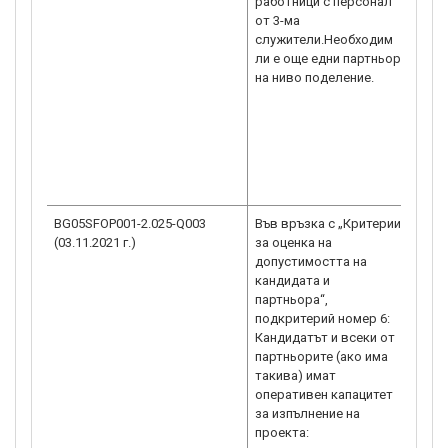
работници с персонал
юрид
от 3-ма
капа
служители.Необходим
на К
ли е още едни партньор
капа
на ниво поделение.
на К
оцен
Канд
нали
капа
прое
всек
BG05SFOP001-2.025-Q003
Във връзка с „Критерии
За д
(03.11.2021 г.)
за оценка на
капа
допустимостта на
изпо
кандидата и
доно
партньора“,
съот
подкритерий номер 6:
изпъ
Кандидатът и всеки от
бене
партньорите (ако има
Изто
такива) имат
фина
оперативен капацитет
нап
за изпълнение на
орга
проекта:
прог