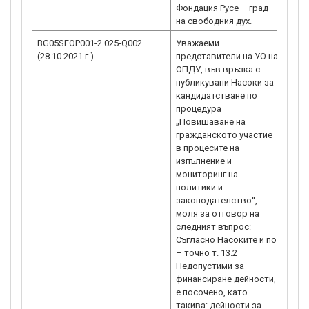
Фондация Русе – град
на свободния дух.
BG05SFOP001-2.025-Q002
Уважаеми
Дейн
(28.10.2021 г.)
представители на УО на
поли
ОПДУ, във връзка с
труд
публикувани Насоки за
соци
кандидатстване по
за м
процедура
пред
„Повишаване на
паза
гражданското участие
обра
в процесите на
тран
изпълнение и
услу
мониторинг на
инте
политики и
фина
законодателство“,
усло
моля за отговор на
само
следният въпрос:
Парт
Съгласно Насоките и по
т. 1
– точно т. 13.2
канд
Недопустими за
или 
финансиране дейности,
(пар
е посочено, като
случ
такива: дейности за
пре