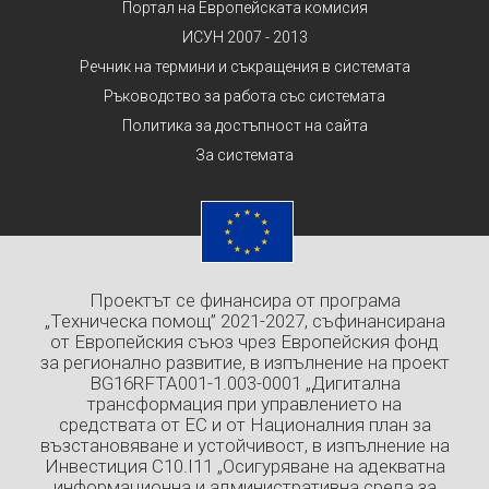
Портал на Европейската комисия
ИСУН 2007 - 2013
Речник на термини и съкращения в системата
Ръководство за работа със системата
Политика за достъпност на сайта
За системата
Проектът се финансира от програма
„Техническа помощ” 2021-2027, съфинансирана
от Европейския съюз чрез Европейския фонд
за регионално развитие, в изпълнение на проект
BG16RFTA001-1.003-0001 „Дигитална
трансформация при управлението на
средствата от ЕС и от Националния план за
възстановяване и устойчивост, в изпълнение на
Инвестиция C10.I11 „Осигуряване на адекватна
информационна и административна среда за