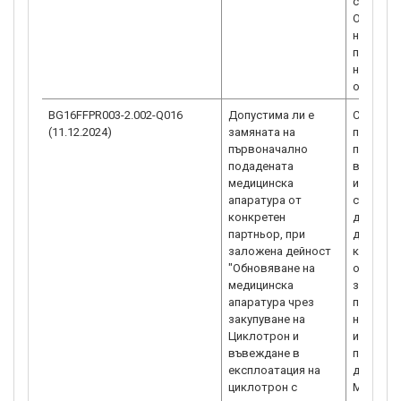
се финан
Обръщам
на актив
процедур
на опера
общинск
BG16FFPR003-2.002-Q016
Допустима ли е
Съгласн
(11.12.2024)
замяната на
по проц
първоначално
предлож
подадената
всички д
медицинска
интервен
апаратура от
съгласн
конкретен
да отпад
партньор, при
дейност
заложена дейност
концепци
"Обновяване на
одобрен
медицинска
закупува
апаратура чрез
при арг
закупуване на
направе
Циклотрон и
индивид
въвеждане в
ползвате
експлоатация на
допусти
циклотрон с
Магнитн