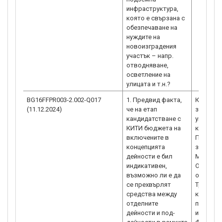
инфраструктура,
която е свързана с
обезпечаване на
нуждите на
новоизградения
участък – напр.
отводняване,
осветление на
BG16FFPR003-2.002-Q017
1. Предвид факта,
Както е 
(11.12.2024)
че на етап
за канди
кандидатстване с
увелича
КИТИ бюджета на
концепци
включените в
ПРР, как
концепцията
за всяка
дейности е бил
Моля ви
индикативен,
Община С
възможно ли е да
отговор
се прехвърлят
Троян от
средства между
когато в
отделните
предложе
дейности и под-
изпълнен