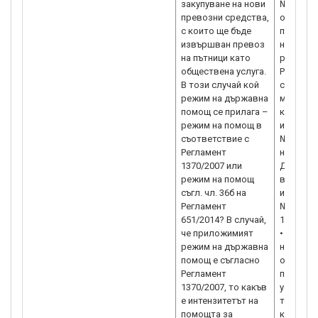
закупуване на нови
№1370/20
превозни средства,
обществе
с които ще бъде
пътници.
извършван превоз
необход
на пътници като
реквизит
обществена услуга.
Регламен
В този случай кой
следва 
режим на държавна
механизъ
помощ се прилага –
компенс
режим на помощ в
изискван
съответствие с
№1370/2
Регламент
национа
1370/2007 или
ДОУ сле
режим на помощ
включен
съгл. чл. 36б на
изискуем
Регламент
№1370/20
651/2014? В случай,
1. Обхват
че приложимият
• Предме
режим на държавна
на задъ
помощ е съгласно
обществ
Регламент
предост
1370/2007, то какъв
услуги з
е интензитетът на
територи
помощта за
конкретн