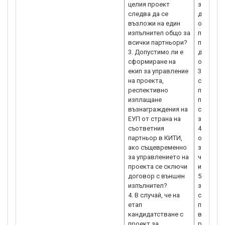
целия проект
за изпъл
следва да се
дейност
възложи на един
организа
изпълнител общо за
публично
всички партньори?
партньор
3. Допустимо ли е
дейности
сформиране на
отговор
екип за управление
3. Обръщ
на проекта,
сформира
респективно
проекта,
изплащане
партньор
възнаграждения на
се спаз
ЕУП от страна на
законод
съответния
4.Допуст
партньор в КИТИ,
отделни
ако същевременно
за изпъл
за управлението на
чрез едн
проекта се сключи
инженер
договор с външен
5. и 6. В
изпълнител?
закупува
4. В случай, че на
с които
етап
пътници 
кандидатстване с
възможн
проект за
режим н