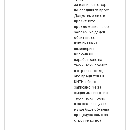
за вашия отговор
по следния въпрос:
Допустимо ли е в
проектното
предложение да се
заложи, че даден
обект ще се
изпълнява на
инженеринг,
включващ
изработване на
технически проект
и строителство,
ако преди това в
КИТИ е било
записано, че за
същия има изготвен
технически проект
и за реализацията
му ще бъде обявена
процедура само за
строителство?