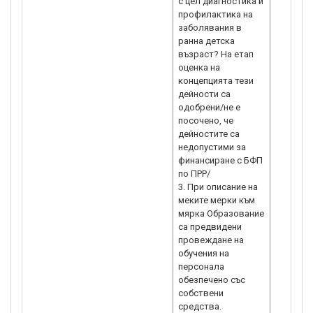
с цел диагностика и
профилактика на
заболявания в
ранна дeтска
възраст? На етап
оценка на
концепцията тези
дейности са
одобрени/не е
посочено, че
дейностите са
недопустими за
финансиране с БФП
по ПРР/
3. При описание на
меките мерки към
мярка Образование
са предвидени
провеждане на
обучения на
персонала
обезпечено със
собствени
средства.