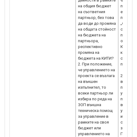
дейности в рамките
ФК са о
на общия бюджет
поддейн
на съответния
един пар
партньор, без това
проектн
да води до промяна
„Стойнос
на общата стойност
стойност
на бюджета на
преразп
партньора,
отделни
респективно
КИТИ, из
промяна на
като се 
бюджета на КИТИ?
стойност
2. При положение,
поддейн
че управлението на
проекта се възлага
2. Преце
на външен
в изпъл
изпълнител, то
предлож
всеки партньор ли
управлен
избира по реда на
партньор
ЗОП външна
външна 
техническа помощ
управле
за управление в
или упра
рамките на своя
се възл
бюджет или
за всичк
управлението на
Предвид