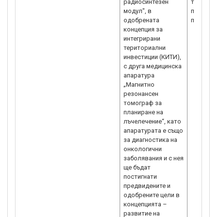
радиосинтезен
това от
модул", в
потребно
одобрената
ползвате
концепция за
интегрирани
териториални
инвестиции (КИТИ),
с друга медицинска
апаратура
„Магнитно
резонансен
томограф за
планиране на
лъчелечение“, като
апаратурата е също
за диагностика на
онкологични
заболявания и с нея
ще бъдат
постигнати
предвидените и
одобрените цели в
концепцията –
развитие на