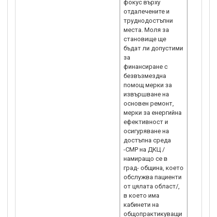
фокус върху
отдалечените и
труднодостъпни
места. Моля за
становище ще
бъдат ли допустими
за
финансиране с
безвъзмездна
помощ мерки за
извършване на
основен ремонт,
мерки за енергийна
ефективност и
осигуряване на
достъпна среда
-СМР на ДКЦ /
намиращо се в
град- община, което
обслужва пациенти
от цялата област/,
в което има
кабинети на
общопрактикуващи