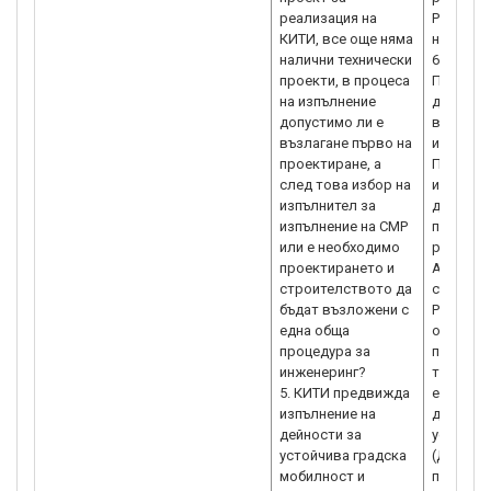
реализация на
Регламен
КИТИ, все още няма
на помощ
налични технически
651/2014
проекти, в процеса
Преценк
на изпълнение
да се из
допустимо ли е
в проек
възлагане първо на
изпълня
проектиране, а
Преценка
след това избор на
изискван
изпълнител за
да изпъл
изпълнение на СМР
превозн
или е необходимо
режим, 
проектирането и
А) Ако с
строителството да
съответс
бъдат възложени с
Регламен
една обща
обществе
процедура за
превоз 
инженеринг?
транспор
5. КИТИ предвижда
е необх
изпълнение на
действа
дейности за
услуга з
устойчива градска
(ДОУ), с
мобилност и
посочен