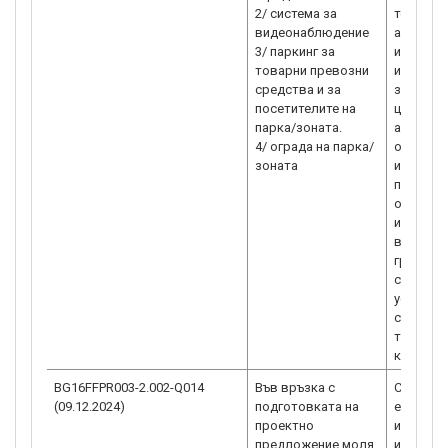
2/ система за
техничес
видеонаблюдение
ал. 1 от
3/ паркинг за
инвести
товарни превозни
инфраст
средства и за
за инвес
посетителите на
целите 
парка/зоната.
активи“ 
4/ ограда на парка/
от вътр
инфрастр
парка), 
оборудва
изгражда
видеонаб
границит
съгласн
устройст
съгласно
т.16.1.3.
кандида
BG16FFPR003-2.002-Q014
Във връзка с
Съгласн
(09.12.2024)
подготовката на
е допуст
проектно
изпълнен
предложение моля
инженер