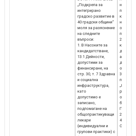
„Подкрепа за
на прав
интегрирано
посочени
градско развитие в
кандидат
40 градски общини“
на кабин
моля за разяснение
от общоп
на следните
педиатр
въпроси:
2. Както
1. В Насоките за
кандидат
кандидатстване,
дейност
13.1 Дейности,
апаратур
допустими за
диагност
финансиране, на
онколог
стр. 30, т. 7 Здравна
3. В про
и социална
процеду
инфраструктура,
„Подкреп
като
развитие
допустимо е
описват 
записано,
били пр
подпомагане на
Програма
общопрактикуващи
2021-202
лекари
4. Моля 
(индивидуални и
Община С
групови практики) с