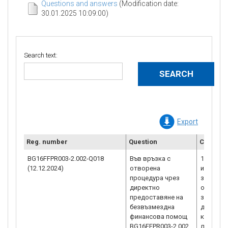
Questions and answers
(Modification date:
30.01.2025 10:09:00)
Search text:
Export
Reg. number
Question
Clarrific
BG16FFPR003-2.002-Q018
Във връзка с
1.Подпом
(12.12.2024)
отворена
извършв
процедура чрез
за енерг
директно
осигуряв
предоставяне на
здравна
безвъзмездна
допустим
финансова помощ
кабинет
BG16FFPR003-2.002
лекари, 