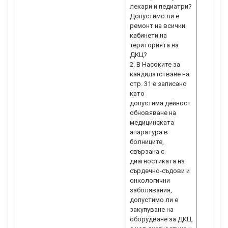
лекари и педиатри?
Допустимо ли е
ремонт на всички
кабинети на
територията на
ДКЦ?
2. В Насоките за
кандидатстване на
стр. 31 е записано
като
допустима дейност
обновяване на
медицинската
апаратура в
болниците,
свързана с
диагностиката на
сърдечно-съдови и
онкологични
заболявания,
допустимо ли е
закупуване на
оборудване за ДКЦ,