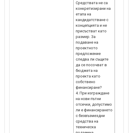
Средствата не са
конкретизирани на
етапа на
кандидатстване с
концепцията и не
присъстват като
размер. За
подаване на
проектното
предложение
следва ли същите
да се посочват в
бюджета на
проекта като
собствено
финансиране?
4. При изграждане
на нови пътни
отсечки, допустимо
ли е финансирането
с безвъзмездни
средства на
техническа
подземна