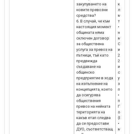
закупуването на
количес
новите превозни
линиите
средства?
маршрут
6. В случай, че към
тарифи и
настоящия момент
• Срок н
общината няма
надвиша
сключен договор
междусе
за обществена
Срокът м
услуга за превоз на
изпълнен
пътници, тъй като
2, 3, 4 
предвижда
2002 г. 
създаване на
информа
общинско
съобщени
предприятие в хода
утвържд
на изпълнение на
за осъщ
концепцията, което
превози 
да осигурява
• Естест
обществения
предост
превоз на нейната
Понятие
територията на
определе
какъв етап следва
(ЕО) №13
да се предостави
• Финан
ДУО, съответстващ
механиз