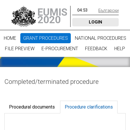
EUMIS
04
:
53
Български
2020
LOGIN
HOME
GRANT PROCEDURES
NATIONAL PROCEDURES
FILE PREVIEW
E-PROCUREMENT
FEEDBACK
HELP
Completed/terminated procedure
Procedural documents
Procedure clarifications