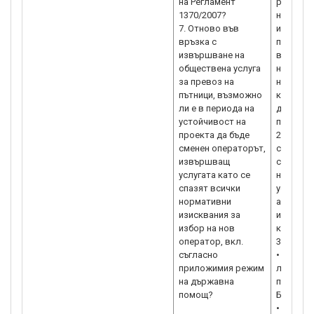
на Регламент
разходи
1370/2007?
на услуг
7. Отново във
и за раз
връзка с
продажба
извършване на
възникн
обществена услуга
на задъ
за превоз на
на пътни
пътници, възможно
когато 
ли е в периода на
дейност
устойчивост на
превозна
проекта да бъде
2. Собст
сменен операторът,
се чия с
извършващ
средств
услугата като се
необход
спазят всички
услугата
нормативни
активите
изисквания за
и да бъд
избор на нов
компенс
оператор, вкл.
3. Права
съгласно
• Изискв
приложимия режим
лиценз з
на държавна
пътници 
България
• Задъл