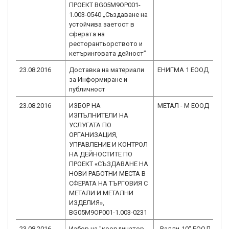
ПРОЕКТ BG05M9OP001-
1.003-0540 „Създаване на
устойчива заетост в
сферата на
ресторантьорството и
кетъринговата дейност”
23.08.2016
Доставка на материали
ЕНИГМА 1 ЕООД
BG
за Информиране и
1.
публичност
23.08.2016
ИЗБОР НА
МЕТАЛ - М ЕООД
BG
ИЗПЪЛНИТЕЛИ НА
1.
УСЛУГАТА ПО
ОРГАНИЗАЦИЯ,
УПРАВЛЕНИЕ И КОНТРОЛ
НА ДЕЙНОСТИТЕ ПО
ПРОЕКТ «СЪЗДАВАНЕ НА
НОВИ РАБОТНИ МЕСТА В
СФЕРАТА НА ТЪРГОВИЯ С
МЕТАЛИ И МЕТАЛНИ
ИЗДЕЛИЯ»,
BG05М9ОР001-1.003-0231
23.08.2016
Избор на "координатор
„Валли-10“ ЕООД
BG