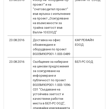
проект" и на
1.
"счетоводител проект"
във връзка с изпълнение
на проект „Осигуряване
на възможности за
трайна заетост във
Валли-10 ЕООД”
23.08.2016
Доставка на офис
КАР РЕФАЙН
BG
обзавеждане и
EООД
1.
оборудване по проект
BG05M9OP001-1.003-0489
23.08.2016
Съобщение за набиране
БЕЛ-РС ООД
BG
на ценови предложения
1.
за осигуряване на
информиране и
публичност по проект
BG05M9OP001-1.003-1096-
C01 "Създаване на
устойчива заетост и
качествeни работни
места в БЕЛ-РС ООД",
спазвайки изискванията