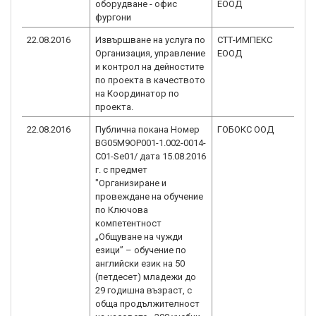
оборудване - офис
ЕООД
фургони
22.08.2016
Извършване на услуга по
СТТ-ИМПЕКС
BG
Организация, управление
ЕООД
1.
и контрол на дейностите
по проекта в качеството
на Координатор по
проекта.
22.08.2016
Публична покана Номер
ГОБОКС ООД
BG
BG05M9OP001-1.002-0014-
1.
C01-Se01/ дата 15.08.2016
г. с предмет
"Организиране и
провеждане на обучение
по Ключова
компетентност
„Общуване на чужди
езици” – обучение по
английски език на 50
(петдесет) младежи до
29 годишна възраст, с
обща продължителност