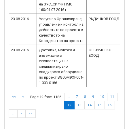
на ЗУСЕСИФ и ПМС
160/01.07.2016 г.
23.08.2016
Услуга по Организиране,
РАДИЧКОВ ЕООД
BG
управление и контрол на
1.
дейностите по проекта в
качеството на
Координатор на проекта
23.08.2016
Доставка, монтаж и
СТТ-ИМПЕКС
BG
въвеждане в
ЕООД
1.
експлоатация на
специализирано
сладкарско оборудване
по проект BG05M9OP001-
1.003-0186
<<
<
Page 12 from 1186
…
7
8
9
10
11
12
13
14
15
16
…
>
>>