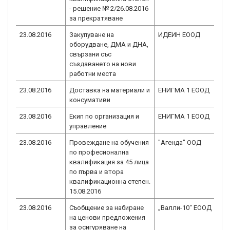
- решение № 2/26.08.2016
за прекратяване
23.08.2016
Закупуване на
ИДЕИН ЕООД
BG
оборудване, ДМА и ДНА,
1.
свързани със
създаването на нови
работни места
23.08.2016
Доставка на материали и
ЕНИГМА 1 ЕООД
BG
консумативи
1.
23.08.2016
Екип по организация и
ЕНИГМА 1 ЕООД
BG
управление
1.
23.08.2016
Провеждане на обучения
"Агенда" ООД
BG
по професионална
1.
квалификация за 45 лица
по първа и втора
квалификационна степен.
15.08.2016
23.08.2016
Съобщение за набиране
„Валли-10“ ЕООД
BG
на ценови предложения
1.
за осигуряване на