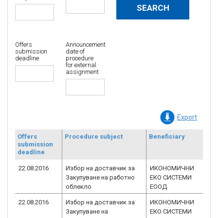
Offers
Announcement
submission
date of
deadline
procedure
for external
assignment
Export
Offers
Procedure subject
Beneficiary
Co
submission
re
deadline
nu
22.08.2016
Избор на доставчик за
ИКОНОМИЧНИ
BG
Закупуване на работно
ЕКО СИСТЕМИ
1.
облекло
ЕООД
22.08.2016
Избор на доставчик за
ИКОНОМИЧНИ
BG
Закупуване на
ЕКО СИСТЕМИ
1.