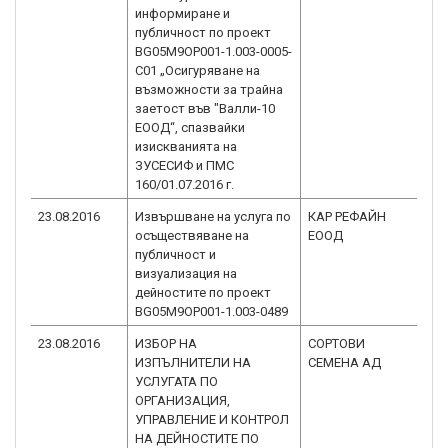
информиране и
публичност по проект
BG05M9OP001-1.003-0005-
C01 „Осигуряване на
възможности за трайна
заетост във "Валли-10
ЕООД“, спазвайки
изискванията на
ЗУСЕСИФ и ПМС
160/01.07.2016 г.
23.08.2016
Извършване на услуга по
КАР РЕФАЙН
BG
осъществяване на
EООД
1.
публичност и
визуализация на
дейностите по проект
BG05M9OP001-1.003-0489
23.08.2016
ИЗБОР НА
СОРТОВИ
BG
ИЗПЪЛНИТЕЛИ НА
СЕМЕНА АД
1.
УСЛУГАТА ПО
ОРГАНИЗАЦИЯ,
УПРАВЛЕНИЕ И КОНТРОЛ
НА ДЕЙНОСТИТЕ ПО