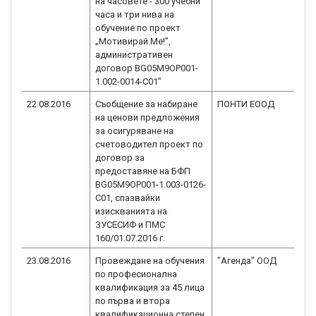
на часовете - 300 учебни
часа и три нива на
обучение по проект
„Мотивирай.Ме!”,
административен
договор BG05M9OP001-
1.002-0014-C01"
22.08.2016
Съобщение за набиране
ПОНТИ ЕООД
BG
на ценови предложения
1.
за осигуряване на
счетоводител проект по
договор за
предоставяне на БФП
BG05M9OP001-1.003-0126-
С01, спазвайки
изискванията на
ЗУСЕСИФ и ПМС
160/01.07.2016 г.
23.08.2016
Провеждане на обучения
"Агенда" ООД
BG
по професионална
1.
квалификация за 45 лица
по първа и втора
квалификационна степен