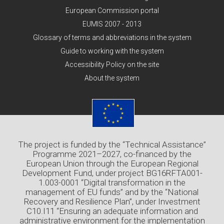
European Commission portal
EUMIS 2007 - 2013
Glossary of terms and abbreviations in the system
Guide to working with the system
Accessibility Policy on the site
About the system
The project is funded by the “Technical Assistance”
Programme 2021–2027, co-financed by the
European Union through the European Regional
Development Fund, under project BG16RFTA001-
1.003-0001 “Digital transformation in the
management of EU funds” and by the “National
Recovery and Resilience Plan”, under Investment
C10.I11 “Ensuring an adequate information and
administrative environment for the implementation