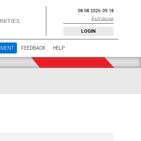
08
.
08
.
2026
09
:
18
Български
NITIES
LOGIN
EMENT
FEEDBACK
HELP