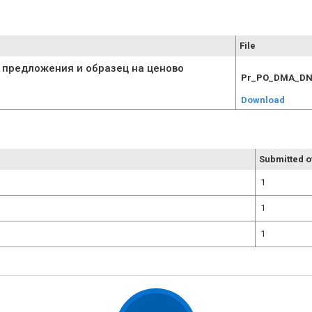
File
 предложения и образец на ценово
Pr_PO_DMA_DNA
Download
Submitted o
1
1
1