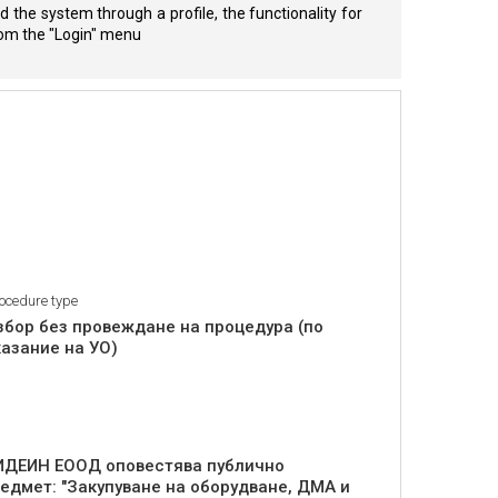
 the system through a profile, the functionality for
from the "Login" menu
ocedure type
збор без провеждане на процедура (по
казание на УО)
г. ИДЕИН ЕООД оповестява публично
едмет: "Закупуване на оборудване, ДМА и