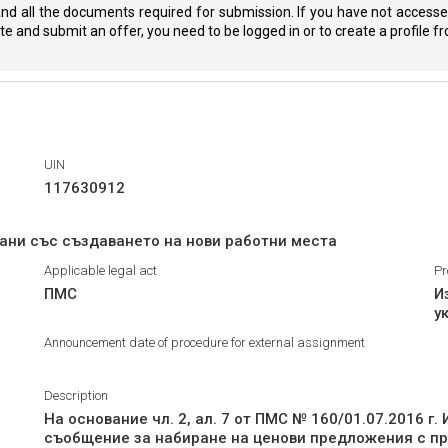
nd all the documents required for submission. If you have not accessed
eate and submit an offer, you need to be logged in or to create a profile 
UIN
117630912
зани със създаването на нови работни места
Applicable legal act
Pr
ПМС
И
у
Announcement date of procedure for external assignment
Description
На основание чл. 2, ал. 7 от ПМС № 160/01.07.2016 
съобщение за набиране на ценови предложения с пр