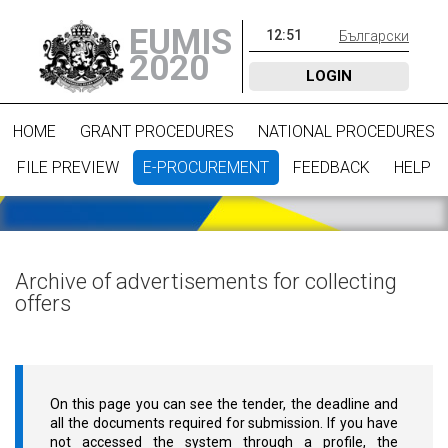
EUMIS
12
:
51
Български
2020
LOGIN
HOME
GRANT PROCEDURES
NATIONAL PROCEDURES
FILE PREVIEW
E-PROCUREMENT
FEEDBACK
HELP
Archive of advertisements for collecting
offers
On this page you can see the tender, the deadline and
all the documents required for submission. If you have
not accessed the system through a profile, the