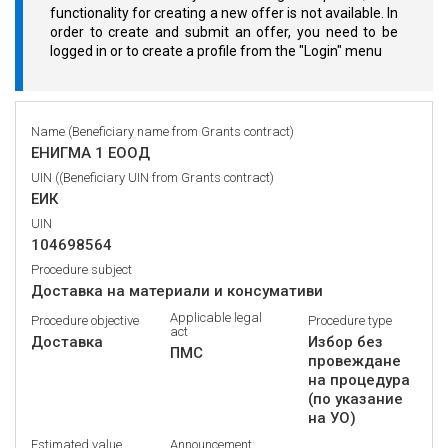
functionality for creating a new offer is not available. In
order to create and submit an offer, you need to be
logged in or to create a profile from the "Login" menu
Name (Beneficiary name from Grants contract)
ЕНИГМА 1 ЕООД
UIN ((Beneficiary UIN from Grants contract)
ЕИК
UIN
104698564
Procedure subject
Доставка на материали и консумативи
Applicable legal
Procedure objective
Procedure type
act
Доставка
Избор без
ПМС
провеждане
на процедура
(по указание
на УО)
Estimated value
Announcement