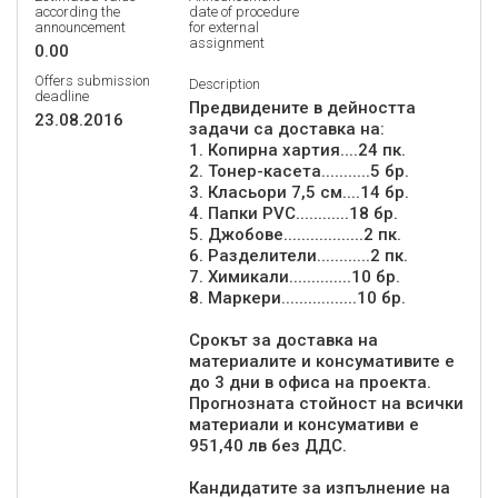
according the
date of procedure
announcement
for external
assignment
0.00
Offers submission
Description
deadline
Предвидените в дейността
23.08.2016
задачи са доставка на:
1. Копирна хартия....24 пк.
2. Тонер-касета...........5 бр.
3. Класьори 7,5 см....14 бр.
4. Папки PVC............18 бр.
5. Джобове..................2 пк.
6. Разделители............2 пк.
7. Химикали..............10 бр.
8. Маркери.................10 бр.
Срокът за доставка на
материалите и консумативите е
до 3 дни в офиса на проекта.
Прогнозната стойност на всички
материали и консумативи е
951,40 лв без ДДС.
Кандидатите за изпълнение на