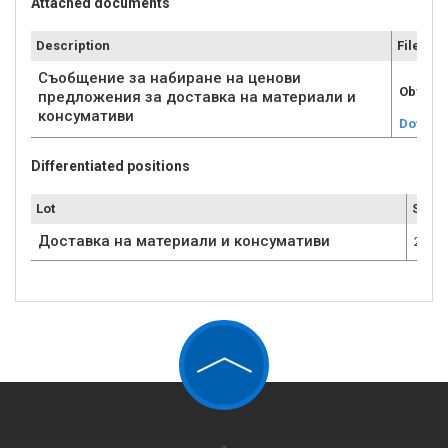
Attached documents
Description
File
Съобщение за набиране на ценови
Obyava
предложения за доставка на материали и
консумативи
Downlo
Differentiated positions
Lot
Submi
Доставка на материали и консумативи
2