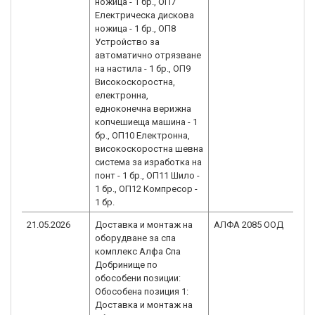
ножица - 1 бр., ОП7
Eлектрическа дискова
ножица - 1 бр., ОП8
Устройство за
автоматично отрязване
на настила - 1 бр., ОП9
Високоскоростна,
електронна,
едноконечна верижна
копчешиеща машина - 1
бр., ОП10 Електронна,
високоскоростна шевна
система за изработка на
понт - 1 бр., ОП11 Шило -
1 бр., ОП12 Компресор -
1 бр.
21.05.2026
Доставка и монтаж на
АЛФА 2085 ООД
B
оборудване за спа
1.
комплекс Алфа Спа
Добринище по
обособени позиции:
Обособена позиция 1:
Доставка и монтаж на