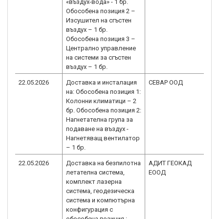
«въздух-вода» - 1 бр.
Обособена позиция 2 –
Изсушител на сгъстен
въздух – 1 бр.
Обособена позиция 3 –
Централно управление
на системи за сгъстен
въздух – 1 бр.
22.05.2026
Доставка и инсталация
СЕВАР ООД
B
на: Обособена позиция 1:
1.
Колонни климатици – 2
бр. Обособена позиция 2:
Нагнетателна група за
подаване на въздух -
Нагнетяващ вентилатор
– 1 бр.
22.05.2026
Доставка на безпилотна
АДИТ ГЕОКАД
B
летателна система,
ЕООД
1.
комплект лазерна
система, геодезическа
система и компютърна
конфигурация с
обособена позиция :