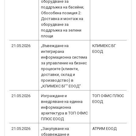
оборудване за
поддръжка на басейни;
Обособена позиция 2:
Доставка и монтаж на
оборудване за
поддръжка на зелени
площи
21.05.2026
„Въвеждане на
КЛИМЕКС БГ
B
интегрирана
ЕООД
1.
информационна система
за управление на бизнес
процесите (клиенти,
доставки, склад и
производство) в
„КЛИМЕКС БГ“ ЕООД“
21.05.2026
Изграждане и
ТОП ОФИС ПЛЮС
B
внедряване на единна
ЕООД
1.
информационна
архитектура в ТОП ОФИС
ПЛЮС ЕООД
21.05.2026
„Закупуване на
АТРИМ ЕООД
B
обзавеждане и
1.