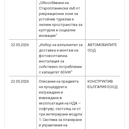
„Обособяване на
Старопланински хъб от
рекреационни зони за
устойчив туризъм и
зелени пространства за
културни и социални
иновации“
22.05.2026
„Избор на изпълнител за
АВТОМОБИЛИТЕ
B
доставка и монтаж на
ООД
2.
фотоволтаична
инсталация за
собствено потребление
с капацитет 60 kW“
22.05.2026
Описание на предмета
КОНСТРУКТИВ
B
на процедурата:
БЪЛГАРИЯ ЕООД
1.
изграждане и
въвеждане в
експлоатация на НДА –
софтуер, състоящ се от
три интегрирани модула:
1. Система за планиране
и управление на