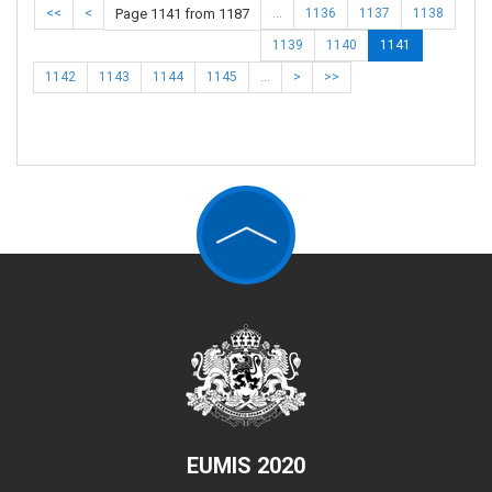
<<
<
Page 1141 from 1187
…
1136
1137
1138
1139
1140
1141
1142
1143
1144
1145
…
>
>>
EUMIS 2020