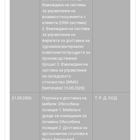
Въвеждане на система
за управление на
взаимоотношенията с
клиенти (CRM система)
2. Въвеждане на система
за управление на
веригата за доставки на
суровини/материали/
компоненти/продукти за
производствения
процес 3. Въвеждане на
система за управление
на складовото
стопанство (WMS)
(terminated 15.05.2026)
21.05.2026
Поръчка и доставка на
Т. Р. Д. ООД
B
мебели: Обособена
1.
позиция 1: Мебели и
уреди за помещения за
почивка Обособена
позиция 2: Доставка на
ергономични столове и
бюра (terminated