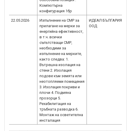
Компютърна
конфигурация 1бр
22.05.2026
Изпълнение на СМР за
ИДЕАЛ БЪЛГАРИЯ
BG
прилагане на мерки за
ООД
01
енергийна ефективност,
в т.ч. всички
съпътстващи СМР,
необходими за
изпълнение на мерките,
както следва: 1.
Вътрешна изолация на
стени 2. Изолация
подове към земята или
неотопляеми помещения
3. Изолация покриви и
плочи 4. Подмяна
прозорци 5.
Рехабилитация на
тръбната разводка 6.
Монтаж на осветителна
инсталация