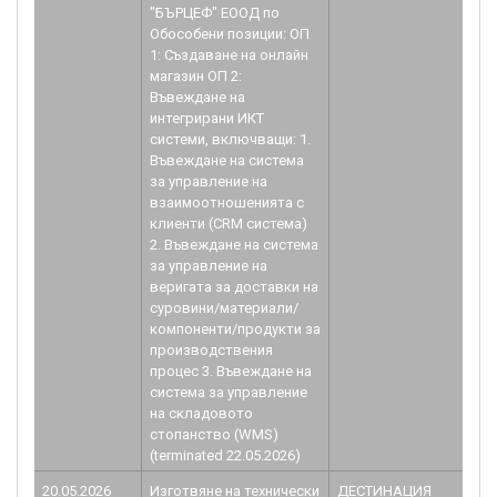
"БЪРЦЕФ" ЕООД по
Обособени позиции: ОП
1: Създаване на онлайн
магазин ОП 2:
Въвеждане на
интегрирани ИКТ
системи, включващи: 1.
Въвеждане на система
за управление на
взаимоотношенията с
клиенти (CRM система)
2. Въвеждане на система
за управление на
веригата за доставки на
суровини/материали/
компоненти/продукти за
производствения
процес 3. Въвеждане на
система за управление
на складовото
стопанство (WMS)
(terminated 22.05.2026)
20.05.2026
Изготвяне на технически
ДЕСТИНАЦИЯ
B