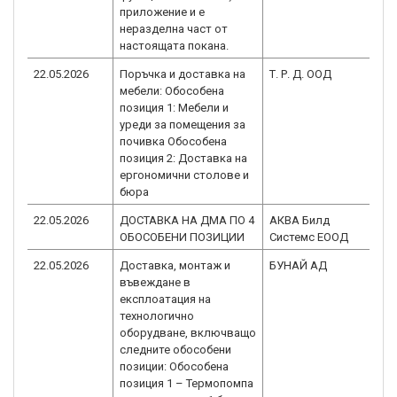
приложение и е
неразделна част от
настоящата покана.
22.05.2026
Поръчка и доставка на
Т. Р. Д. ООД
B
мебели: Обособена
1.
позиция 1: Мебели и
уреди за помещения за
почивка Обособена
позиция 2: Доставка на
ергономични столове и
бюра
22.05.2026
ДОСТАВКА НА ДМА ПО 4
АКВА Билд
B
ОБОСОБЕНИ ПОЗИЦИИ
Системс ЕООД
1.
22.05.2026
Доставка, монтаж и
БУНАЙ АД
B
въвеждане в
2.
експлоатация на
технологично
оборудване, включващо
следните обособени
позиции: Обособена
позиция 1 – Термопомпа