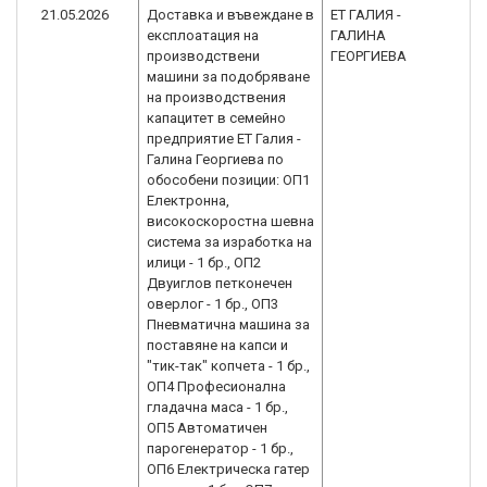
21.05.2026
Доставка и въвеждане в
ЕТ ГАЛИЯ -
B
експлоатация на
ГАЛИНА
1.
производствени
ГЕОРГИЕВА
машини за подобряване
на производствения
капацитет в семейно
предприятие ЕТ Галия -
Галина Георгиева по
обособени позиции: ОП1
Електронна,
високоскоростна шевна
система за изработка на
илици - 1 бр., ОП2
Двуиглов петконечен
оверлог - 1 бр., ОП3
Пневматична машина за
поставяне на капси и
"тик-так" копчета - 1 бр.,
ОП4 Професионална
гладачна маса - 1 бр.,
ОП5 Автоматичен
парогенератор - 1 бр.,
ОП6 Електрическа гатер