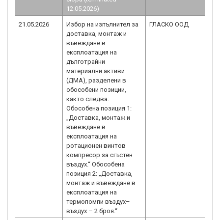
12.05.2026)
21.05.2026
Избор на изпълнител за
ГЛАСКО ООД
B
доставка, монтаж и
2.
въвеждане в
експлоатация на
дълготрайни
материални активи
(ДМА), разделени в
обособени позиции,
както следва:
Обособена позиция 1:
„Доставка, монтаж и
въвеждане в
експлоатация на
ротационен винтов
компресор за сгъстен
въздух.“ Обособена
позиция 2: „Доставка,
монтаж и въвеждане в
експлоатация на
термопомпи въздух–
въздух – 2 броя.“