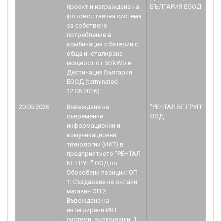
проект и изграждане на
БЪЛГАРИЯ ЕООД
2.
фотоволтаична система
за собствено
потребление в
комбинация с батерии с
обща инсталирана
мощност от 50 kWp в
Дестинация България
ЕООД (terminated
12.06.2026)
20.05.2026
Въвеждане на
"РЕНТАЛ БГ ГРУП"
B
съвременни
ООД
1.
информационни и
комуникационни
технологии (ИКТ) в
предприятието "РЕНТАЛ
БГ ГРУП" ООД по
Обособени позиции: ОП
1: Създаване на онлайн
магазин ОП 2:
Въвеждане на
интегрирани ИКТ
системи, включващи: 1.