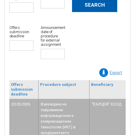
Offers
Announcement
submission
date of
deadline
procedure
for external
assignment
Export
Offers
Procedure subject
Beneficiary
Co
submission
re
deadline
n
20.05.2026
Въвеждане на
"БЪРЦЕФ" ЕООД
B
съвременни
1.
информационни и
комуникационни
технологии (ИКТ) в
предприятието