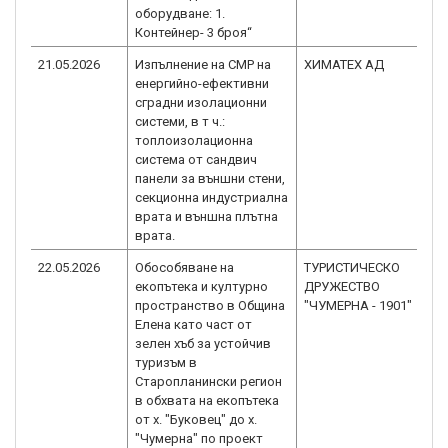
оборудване: 1.
Контейнер- 3 броя“
21.05.2026
Изпълнение на СМР на
ХИМАТЕХ АД
B
енергийно-ефективни
2.
сградни изолационни
системи, в т ч.:
топлоизолационна
система от сандвич
панели за външни стени,
секционна индустриална
врата и външна плътна
врата.
22.05.2026
Обособяване на
ТУРИСТИЧЕСКО
B
екопътека и културно
ДРУЖЕСТВО
2.
пространство в Община
"ЧУМЕРНА - 1901"
Елена като част от
зелен хъб за устойчив
туризъм в
Старопланински регион
в обхвата на екопътека
от х. "Буковец" до х.
"Чумерна" по проект