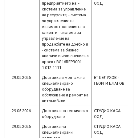
предприятието на: -
ООД
1.
система за управление
на ресурсите; - система
за управление на
взаимоотношенията с
клиенти - система за
управление на
продажбите на дребно и
- система за бизнес
анализи в изпълнение на
проект BG16RFPR001-
1.012-1111
29.05.2026
Доставка и монтаж на
ЕТ БЕЛУХОВ -
B
специализирано
ГЕОРГИ БЛАГОВ
1.
оборудване за
обслужване и ремонт на
автомобили
29.05.2026
Доставка на техническо
СТУДИО КАСА
B
оборудване
ООД
1.
29.05.2026
Доставка на
СТУДИО КАСА
B
специализирани
ООД
1.