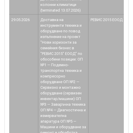
колонни климатици
(terminated 13.07.2026)
29.05.2026
Доставка на
РЕВИС 2015 ЕООД
B
инструменти техника и
1.
оборудване по повод
изпълнение на проект
"Нови хоризонти за
семейния бизнес в
"РЕВИС 2015" ЕООД" по
обособени позиции: ОП
№1 — Подемно-
транспортна техника и
компресорно
оборудване ОП №2 —
Сервизно и монтажно
оборудване (сервизен
инвентар/машини) ОП
№3 — Заваръчна техника
ОП №4 — Диагностична и
измервателна
апаратура ОП №5 —
Машини и оборудване за
ремонт и обработка