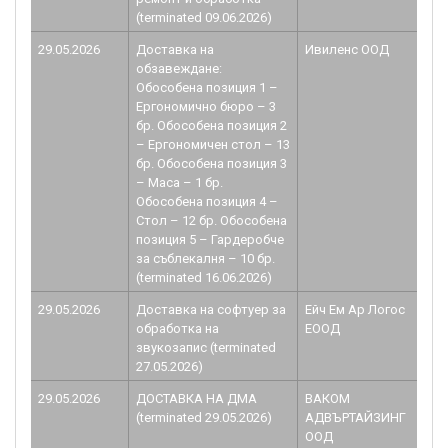
(terminated 09.06.2026)
29.05.2026
Доставка на
Ивиленс ООД
B
обзавеждане:
1.
Обособена позиция 1 –
Ергономично бюро – 3
бр. Обособена позиция 2
– Ергономичен стол – 13
бр. Обособена позиция 3
– Маса – 1 бр.
Обособена позиция 4 –
Стол – 12 бр. Обособена
позиция 5 – Гардеробче
за съблекалня – 10 бр.
(terminated 16.06.2026)
29.05.2026
Доставка на софтуер за
Ейч Ем Ар Логос
B
обработка на
ЕООД
1.
звукозапис (terminated
27.05.2026)
29.05.2026
ДОСТАВКА НА ДМА
ВАКОМ
B
(terminated 29.05.2026)
АДВЪРТАЙЗИНГ
1.
ООД