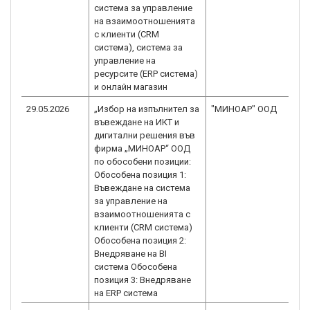
система за управление
на взаимоотношенията
с клиенти (CRM
система), система за
управление на
ресурсите (ERP система)
и онлайн магазин
29.05.2026
„Избор на изпълнител за
"МИНОАР" ООД
B
въвеждане на ИКТ и
1.
дигитални решения във
фирма „МИНОАР“ ООД
по обособени позиции:
Обособена позиция 1:
Въвеждане на система
за управление на
взаимоотношенията с
клиенти (CRM система)
Обособена позиция 2:
Внедряване на BI
система Обособена
позиция 3: Внедряване
на ERP система