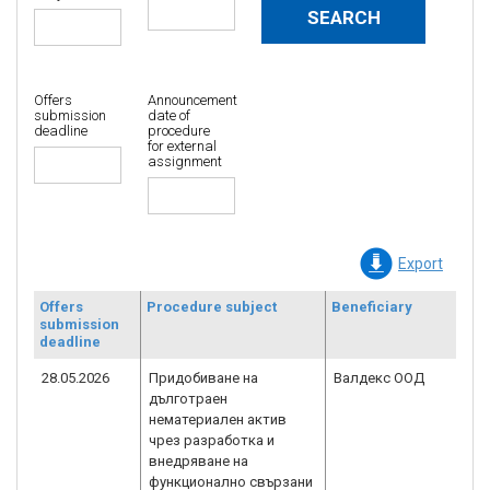
Offers
Announcement
submission
date of
deadline
procedure
for external
assignment
Export
Offers
Procedure subject
Beneficiary
Co
submission
re
deadline
n
28.05.2026
Придобиване на
Валдекс ООД
B
дълготраен
1.
нематериален актив
чрез разработка и
внедряване на
функционално свързани