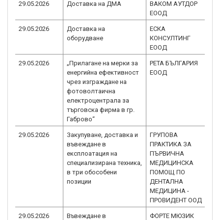
29.05.2026
Доставка на ДМА
ВАКОМ АУТДОР
B
ЕООД
1.
29.05.2026
Доставка на
ЕСКА
B
оборудване
КОНСУЛТИНГ
1.
ЕООД
29.05.2026
„Прилагане на мерки за
РЕТА БЪЛГАРИЯ
B
енергийна ефективност
ЕООД
2.
чрез изграждане на
фотоволтаична
електроцентрала за
търговска фирма в гр.
Габрово“
29.05.2026
Закупуване, доставка и
ГРУПОВА
B
въвеждане в
ПРАКТИКА ЗА
1.
експлоатация на
ПЪРВИЧНА
специализирана техника,
МЕДИЦИНСКА
в три обособени
ПОМОЩ ПО
позиции
ДЕНТАЛНА
МЕДИЦИНА -
ПРОВИДЕНТ ООД
29.05.2026
Въвеждане в
ФОРТЕ МЮЗИК
B