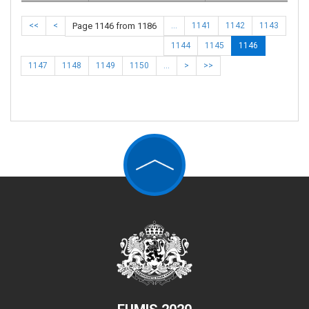
<<
<
Page 1146 from 1186
…
1141
1142
1143
1144
1145
1146
1147
1148
1149
1150
…
>
>>