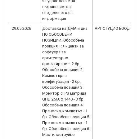
за управление на
съхранението и
споделянето на
информация
29.05.2026
Доставка на ДМА и дна
АРТ СТУДИО ЕООД
B
ПО ОБОСОБЕНИ
1.
ПОЗИЦИИ: Обособена
позиция 1: Лицензи за
софтуера за
архитектурно
проектиране – 2 бр.
Обособена позиция 2:
Компютърна
конфигурация - 2 бр.
Обособена позиция 3:
Mонитор с IPS матрица
QHD 2560 x 1440 - 3 бр.
Обособена позиция 4:
Преносим компютър - 1
бр. Обособена позиция 5:
Преносим компютър - 1
бр. Обособена позиция 6:
Мастилоструйно