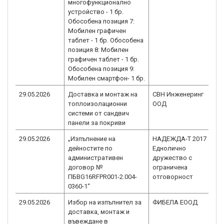
многофункционално
устройство - 1 бр.
Обособена позиция 7:
Мобилен графичен
таблет - 1 бр. Обособена
позиция 8: Мобилен
графичен таблет - 1 бр.
Обособена позиция 9:
Мобилен смартфон- 1 бр.
29.05.2026
Доставка и монтаж на
СВН Инженеринг
B
топлоизолационни
ООД
2.
системи от сандвич
панели за покриви
29.05.2026
„Изпълнение на
НАДЕЖДА-Т 2017
B
дейностите по
Еднолично
2.
административен
дружество с
договор №
ограничена
ПБBG16RFPR001-2.004-
отговорност
0360-1“
29.05.2026
Избор на изпълнител за
ФИБЕЛА ЕООД
B
доставка, монтаж и
2.
въвеждане в