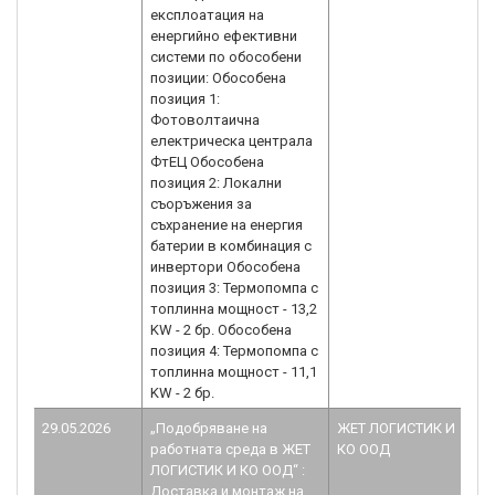
експлоатация на
енергийно ефективни
системи по обособени
позиции: Обособена
позиция 1:
Фотоволтаична
електрическа централа
ФтЕЦ Обособена
позиция 2: Локални
съоръжения за
съхранение на енергия
батерии в комбинация с
инвертори Обособена
позиция 3: Термопомпа с
топлинна мощност - 13,2
KW - 2 бр. Обособена
позиция 4: Термопомпа с
топлинна мощност - 11,1
KW - 2 бр.
29.05.2026
„Подобряване на
ЖЕТ ЛОГИСТИК И
B
работната среда в ЖЕТ
КО ООД
1.
ЛОГИСТИК И КО ООД“ :
Доставка и монтаж на