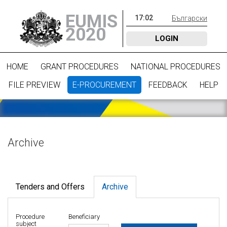
EUMIS
17
:
02
Български
2020
LOGIN
HOME
GRANT PROCEDURES
NATIONAL PROCEDURES
FILE PREVIEW
E-PROCUREMENT
FEEDBACK
HELP
Archive
Tenders and Offers
Archive
Procedure
Beneficiary
subject