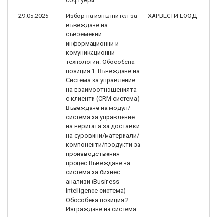
софтуери
29.05.2026
Избор на изпълнител за
ХАРВЕСТИ ЕООД
B
въвеждане на
1.
съвременни
информационни и
комуникационни
технологии: Обособена
позиция 1: Въвеждане на
Система за управление
на взаимоотношенията
с клиенти (CRM система)
Въвеждане на модул/
система за управление
на веригата за доставки
на суровини/материали/
компоненти/продукти за
производствения
процес Въвеждане на
система за бизнес
анализи (Business
Intelligence система)
Обособена позиция 2:
Изграждане на система