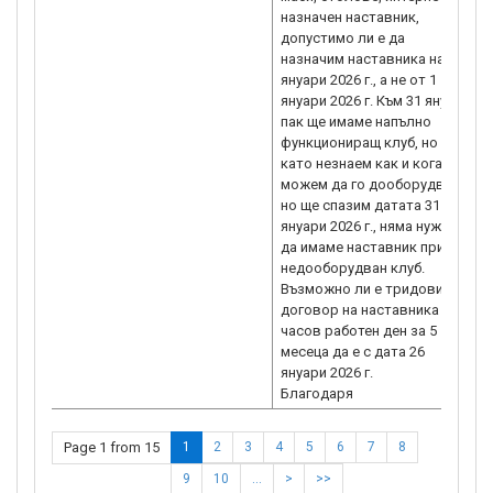
назначен наставник,
допустимо ли е да
назначим наставника на 26
януари 2026 г., а не от 1
януари 2026 г. Към 31 януари
пак ще имаме напълно
функциониращ клуб, но тъй
като незнаем как и кога ще
можем да го дооборудваме
но ще спазим датата 31
януари 2026 г., няма нужда
да имаме наставник при
недооборудван клуб.
Възможно ли е тридовият
договор на наставника на 4
часов работен ден за 5
месеца да е с дата 26
януари 2026 г.
Благодаря
Page 1 from 15
1
2
3
4
5
6
7
8
9
10
…
>
>>