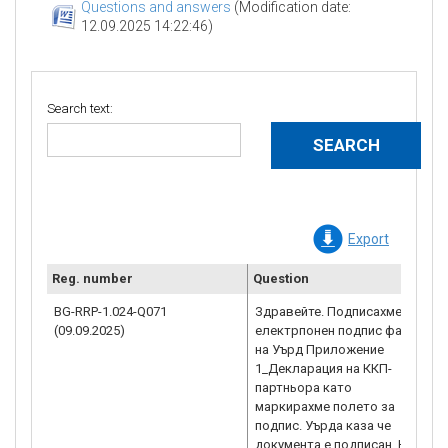
Questions and answers
(Modification date:
12.09.2025 14:22:46)
Search text:
Export
Reg. number
Question
C
BG-RRP-1.024-Q071
Здравейте. Подписахме с
(09.09.2025)
електрпонен подпис файла
на Уърд Приложение
1_Декларация на ККП-
партньора като
маркирахме полето за
подпис. Уърда каза че
документа е подписан. Но