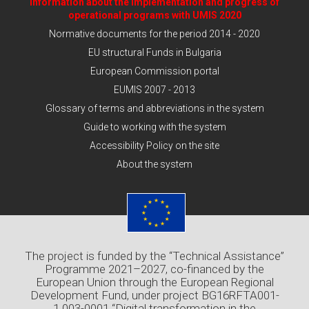
Information about the implementation and progress of
operational programs with UMIS 2020
Normative documents for the period 2014 - 2020
EU structural Funds in Bulgaria
European Commission portal
EUMIS 2007 - 2013
Glossary of terms and abbreviations in the system
Guide to working with the system
Accessibility Policy on the site
About the system
The project is funded by the “Technical Assistance”
Programme 2021–2027, co-financed by the
European Union through the European Regional
Development Fund, under project BG16RFTA001-
1.003-0001 “Digital transformation in the