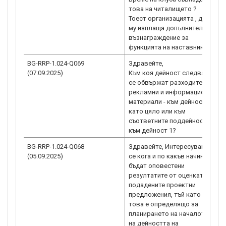
това на читалището ?
Тоест организацията , да не
му изплаща допълнително
възнаграждение за
функцията на наставник ?
BG-RRP-1.024-Q069
Здравейте,
(07.09.2025)
Към коя дейност следва да
се обвържат разходите за
рекламни и информационни
материали - към дейност 1
като цяло или към
съответните поддейности
към дейност 1?
BG-RRP-1.024-Q068
Здравейте, Интересуваме
(05.09.2025)
се кога и по какъв начин ще
бъдат оповестени
резултатите от оценката на
подадените проектни
предложения, тъй като
това е определящо за
планирането на началото
на дейността на