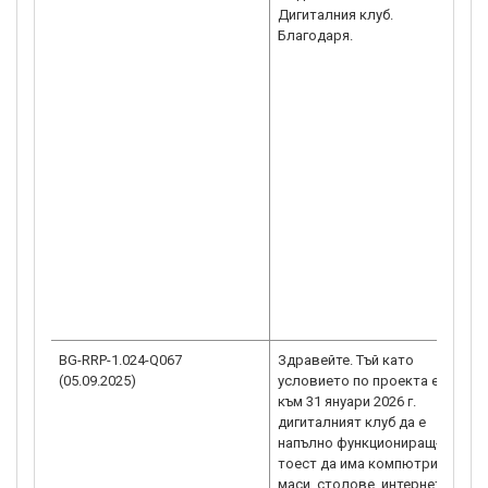
Дигиталния клуб.
Благодаря.
BG-RRP-1.024-Q067
Здравейте. Тъй като
(05.09.2025)
условието по проекта е
към 31 януари 2026 г.
дигиталният клуб да е
напълно функциониращ-
тоест да има компютри,
маси, столове, интернет и