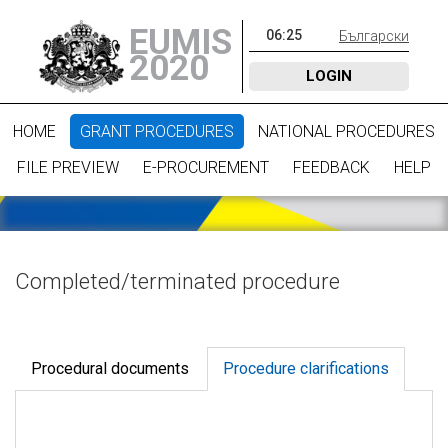
EUMIS
06
:
25
Български
2020
LOGIN
HOME
GRANT PROCEDURES
NATIONAL PROCEDURES
FILE PREVIEW
E-PROCUREMENT
FEEDBACK
HELP
Completed/terminated procedure
Procedural documents
Procedure clarifications