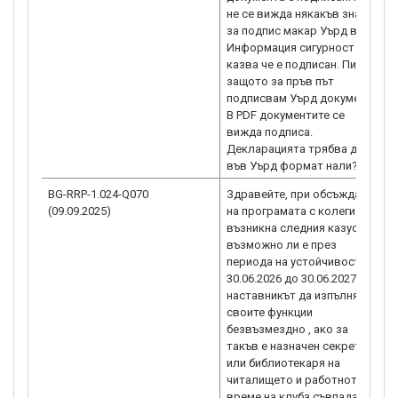
не се вижда някакъв знак
за подпис макар Уърд в
Информация сигурност
казва че е подписан. Питам
защото за пръв път
подписвам Уърд документ.
В PDF документите се
вижда подписа.
Декларацията трябва да е
във Уърд формат нали?
BG-RRP-1.024-Q070
Здравейте, при обсъждане
(09.09.2025)
на програмата с колеги
възникна следния казус -
възможно ли е през
периода на устойчивост от
30.06.2026 до 30.06.2027
наставникът да изпълнява
своите функции
безвъзмездно , ако за
такъв е назначен секретаря
или библиотекаря на
читалището и работното
време на клуба съвпада с