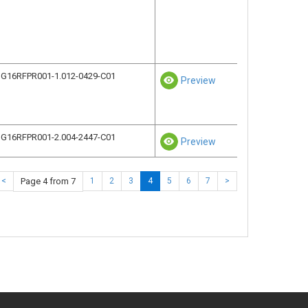
G16RFPR001-1.012-0429-C01
Preview
G16RFPR001-2.004-2447-C01
Preview
<
Page 4 from 7
1
2
3
4
5
6
7
>