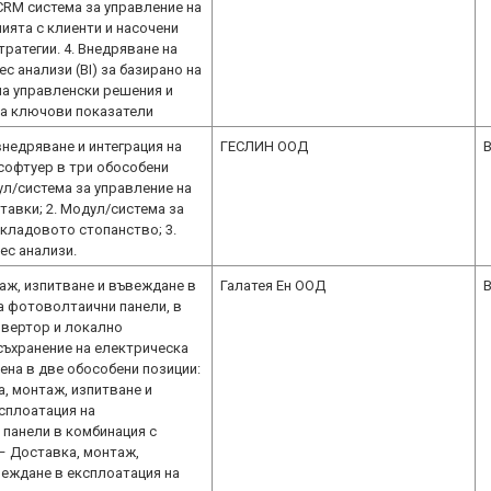
CRM система за управление на
ята с клиенти и насочени
ратегии. 4. Внедряване на
ес анализи (BI) за базирано на
на управленски решения и
а ключови показатели
внедряване и интегpация на
ГЕСЛИН ООД
B
софтуер в три обособени
ул/система за управление на
тавки; 2. Модул/система за
складовото стопанство; 3.
ес анализи.
аж, изпитване и въвеждане в
Галатея Ен ООД
B
а фотоволтаични панели, в
нвертор и локално
съхранение на електрическа
ена в две обособени позиции:
а, монтаж, изпитване и
сплоатация на
панели в комбинация с
 – Доставка, монтаж,
веждане в експлоатация на