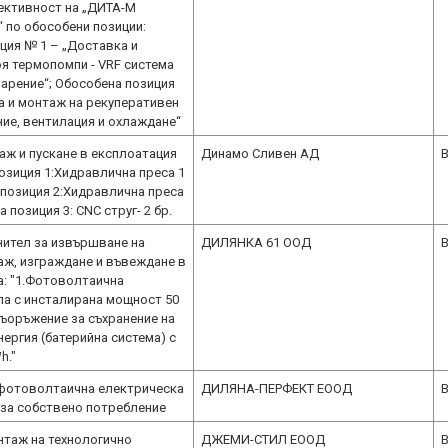
ективност на „ДИТА-М
по обособени позиции:
ция № 1 – „Доставка и
оя термопомпи - VRF система
парение“; Обособена позиция
а и монтаж на рекуперативен
ние, вентилация и охлаждане“
аж и пускане в експлоатация
Динамо Сливен АД
B
позиция 1:Хидравлична преса 1
 позиция 2:Хидравлична преса
 позиция 3: CNC струг- 2 бр.
нител за извършване на
ДИЛЯНКА 61 ООД
B
аж, изграждане и въвеждане в
а: "1.Фотоволтаична
а с инсталирана мощност 50
съоръжение за съхранение на
ергия (батерийна система) с
h."
 фотоволтаична електрическа
ДИЛЯНА-ПЕРФЕКТ ЕООД
B
 за собствено потребление
нтаж на технологично
ДЖЕМИ-СТИЛ ЕООД
B