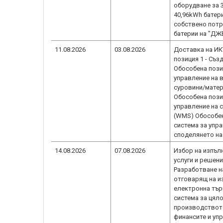
оборудване за 
40,96kWh батери
собствено потр
батерии на "Д
11.08.2026
03.08.2026
Доставка на ИК
позиция 1 - Съз
Обособена пози
управление на в
суровини/мате
Обособена пози
управление на 
(WMS) Обособен
система за упра
споделянето н
14.08.2026
07.08.2026
Избор на изпъл
услуги и решени
Разработване н
отговарящ на и
електронна търг
система за цял
производството
финансите и упр