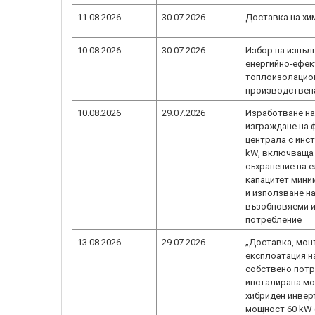
11.08.2026
30.07.2026
Доставка на хи
10.08.2026
30.07.2026
Избор на изпъл
енергийно-ефе
топлоизолацион
производствен
10.08.2026
29.07.2026
Изработване на
изграждане на 
централа с инс
kW, включваща
съхранение на е
капацитет мини
и използване н
възобновяеми и
потребление
13.08.2026
29.07.2026
„Доставка, мон
експлоатация н
собствено потр
инсталирана мо
хибриден инвер
мощност 60 kW (