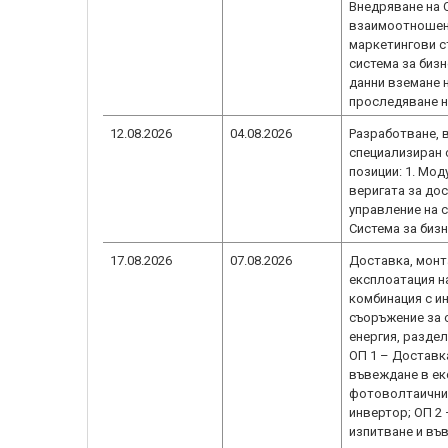
Внедряване на 
взаимоотношени
маркетингови ст
система за бизн
данни вземане 
проследяване н
12.08.2026
04.08.2026
Разработване, 
специализиран 
позиции: 1. Мод
веригата за дос
управление на 
Система за бизн
17.08.2026
07.08.2026
Доставка, монт
експлоатация н
комбинация с и
съоръжение за 
енергия, раздел
ОП 1 – Доставк
въвеждане в ек
фотоволтаични 
инвертор; ОП 2
изпитване и въ