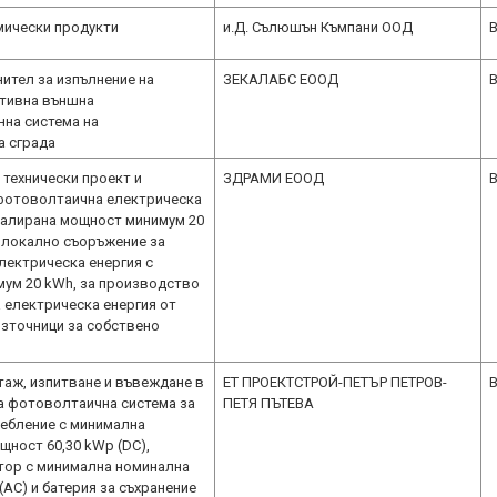
мически продукти
и.Д. Сълюшън Къмпани ООД
B
нител за изпълнение на
ЗЕКАЛАБС ЕООД
B
ктивна външна
на система на
а сграда
 технически проект и
ЗДРАМИ ЕООД
B
фотоволтаична електрическа
талирана мощност минимум 20
 локално съоръжение за
лектрическа енергия с
мум 20 kWh, за производство
а електрическа енергия от
зточници за собствено
таж, изпитване и въвеждане в
ЕТ ПРОЕКТСТРОЙ-ПЕТЪР ПЕТРОВ-
B
а фотоволтаична система за
ПЕТЯ ПЪТЕВА
ебление с минимална
щност 60,30 kWp (DC),
тор с минимална номинална
AC) и батерия за съхранение