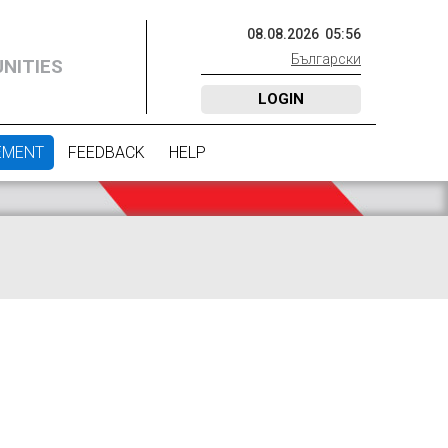
08
.
08
.
2026
05
:
56
Български
NITIES
LOGIN
EMENT
FEEDBACK
HELP