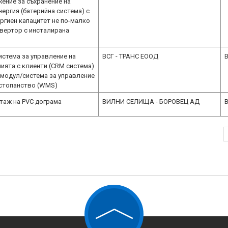
ение за съхранение на
ергия (батерийна система) с
ргиен капацитет не по-малко
нвертор с инсталирана
истема за управление на
ВСГ - ТРАНС ЕООД
B
ята с клиенти (CRM система)
 модул/система за управление
стопанство (WMS)
таж на PVC дограма
ВИЛНИ СЕЛИЩА - БОРОВЕЦ АД
B