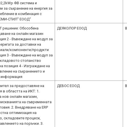
32,2kWp ФВ система и
и за съхранение на енергия за
ебление в комбинация с
ЖЕМИ-СТИЛ" ЕООД“
Т решение: Обособена
ДЕЯКОЛОР ЕООД
B
даване на онлайн магазин
ция 2 - Въвеждане на модул за
еригата за доставки на
риали/компоненти/продукти
ция 3 - Въвеждане на модул за
складовото стопанство
а позиция 4 - Изграждане на
вление на съхранението и
а информация
нител за предоставяне на
ДЕБОС ЕООД
B
я в областта на ИКТ: 1.
а нов онлайн магазин,
зискванията на съвременната
овия. 2. Внедряване на ERP
остна оптимизация на
, складовите процеси,
авлението на поръчки. 3.