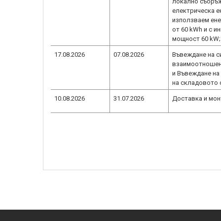
локално съоръж
електрическа ен
използваем ене
от 60 kWh и с и
мощност 60 kW;
17.08.2026
07.08.2026
Въвеждане на с
взаимоотношени
и Въвеждане на
на складовото 
10.08.2026
31.07.2026
Доставка и мон