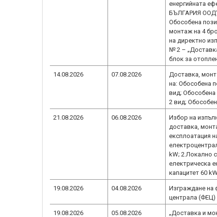
енергийната еф
БЪЛГАРИЯ ООД“ 
Обособена пози
монтаж на 4 бр
на директно из
№ 2 – „Доставк
блок за отопле
14.08.2026
07.08.2026
Доставка, монт
на: Обособена 
вид; Обособена
2 вид; Обособена
21.08.2026
06.08.2026
Избор на изпъл
доставка, монт
експлоатация н
електроцентрал
kW; 2.Локално 
електрическа ен
капацитет 60 kW
19.08.2026
04.08.2026
Изграждане на
централа (ФЕЦ)
19.08.2026
05.08.2026
„Доставка и мо