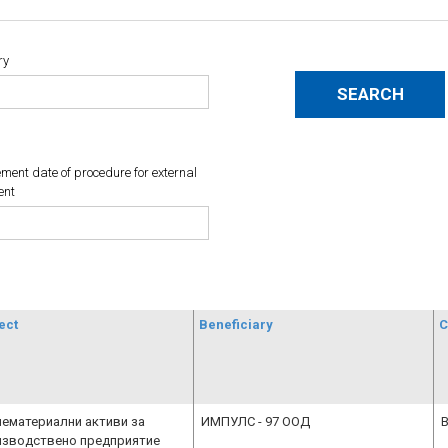
ry
ent date of procedure for external
ent
ect
Beneficiary
C
нематериални активи за
ИМПУЛС - 97 ООД
B
изводствено предприятие