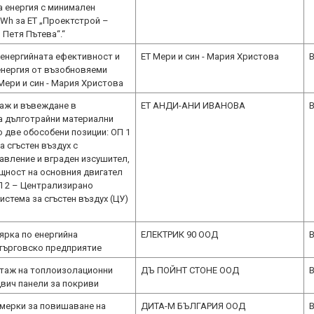
а енергия с минимален
kWh за ЕТ „Проектстрой –
 Петя Пътева“.“
енергийната ефективност и
ЕТ Мери и син - Мария Христова
B
енергия от възобновяеми
Мери и син - Мария Христова
аж и въвеждане в
ЕТ АНДИ-АНИ ИВАНОВА
B
а дълготрайни материални
о две обособени позиции: ОП 1
 сгъстен въздух с
авление и вграден изсушител,
щност на основния двигател
ОП 2 – Централизирано
истема за сгъстен въздух (ЦУ)
ярка по енергийна
ЕЛЕКТРИК 90 ООД
B
търговско предприятие
таж на топлоизолационни
ДЪ ПОЙНТ СТОНЕ ООД
B
двич панели за покриви
 мерки за повишаване на
ДИТА-М БЪЛГАРИЯ ООД
B