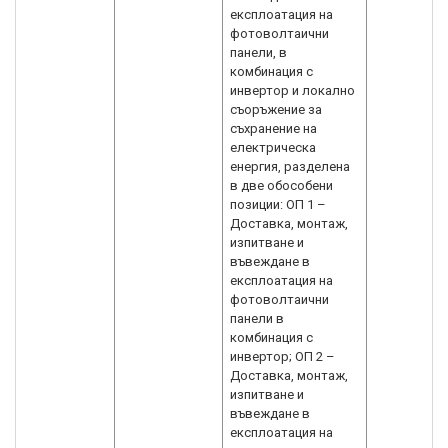
експлоатация на
фотоволтаични
панели, в
комбинация с
инвертор и локално
съоръжение за
съхранение на
електрическа
енергия, разделена
в две обособени
позиции: ОП 1 –
Доставка, монтаж,
изпитване и
въвеждане в
експлоатация на
фотоволтаични
панели в
комбинация с
инвертор; ОП 2 –
Доставка, монтаж,
изпитване и
въвеждане в
експлоатация на