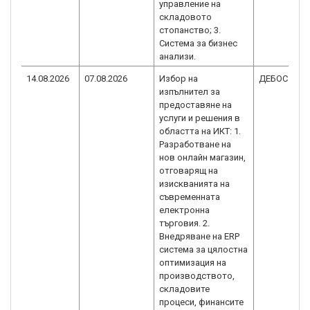
управление на
складовото
стопанство; 3.
Система за бизнес
анализи.
14.08.2026
07.08.2026
Избор на
ДЕБОС ЕОО
изпълнител за
предоставяне на
услуги и решения в
областта на ИКТ: 1.
Разработване на
нов онлайн магазин,
отговарящ на
изискванията на
съвременната
електронна
търговия. 2.
Внедряване на ERP
система за цялостна
оптимизация на
производството,
складовите
процеси, финансите