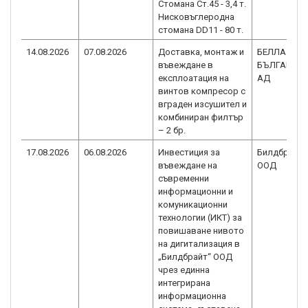
Стомана Ст.45 - 3,4 т.
Нисковъглеродна
стомана DD11 - 80 т.
14.08.2026
07.08.2026
Доставка, монтаж и
БЕЛЛА
въвеждане в
БЪЛГАРИЯ
експлоатация на
АД
винтов компресор с
вграден изсушител и
комбиниран филтър
– 2 бр.
17.08.2026
06.08.2026
Инвестиция за
Билдбрайт
въвеждане на
ООД
съвременни
информационни и
комуникационни
технологии (ИКТ) за
повишаване нивото
на дигитализация в
„Билдбрайт“ ООД
чрез единна
интегрирана
информационна