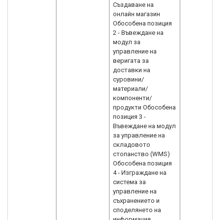
Създаване на
онлайн магазин
Обособена позиция
2 - Въвеждане на
модул за
управление на
веригата за
доставки на
суровини/
материали/
компоненти/
продукти Обособена
позиция 3 -
Въвеждане на модул
за управление на
складовото
стопанство (WMS)
Обособена позиция
4 - Изграждане на
система за
управление на
съхранението и
споделянето на
информация