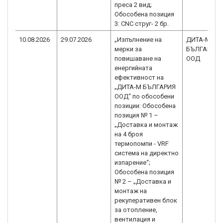
преса 2 вид;
Обособена позиция
3: CNC струг- 2 бр.
10.08.2026
29.07.2026
„Изпълнение на
ДИТА-М
мерки за
БЪЛГАРИЯ
повишаване на
ООД
енергийната
ефективност на
„ДИТА-М БЪЛГАРИЯ
ООД“ по обособени
позиции: Обособена
позиция № 1 –
„Доставка и монтаж
на 4 броя
термопомпи - VRF
система на директно
изпарение“;
Обособена позиция
№ 2 – „Доставка и
монтаж на
рекуперативен блок
за отопление,
вентилация и