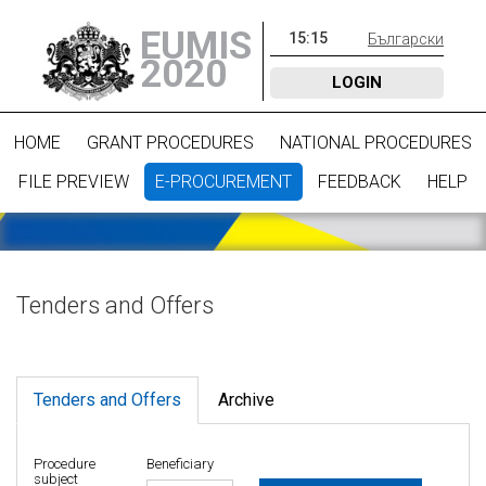
EUMIS
15
:
15
Български
2020
LOGIN
HOME
GRANT PROCEDURES
NATIONAL PROCEDURES
FILE PREVIEW
E-PROCUREMENT
FEEDBACK
HELP
Tenders and Offers
Tenders and Offers
Archive
Procedure
Beneficiary
subject