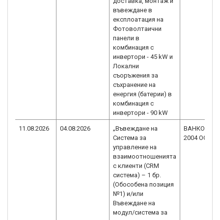
доставка, монтаж и
въвеждане в
експлоатация на
Фотоволтаични
панели в
комбинация с
инвертори - 45 kW и
Локални
съоръжения за
съхранение на
енергия (батерии) в
комбинация с
инвертори - 90 kW
11.08.2026
04.08.2026
„Въвеждане на
ВАНКОВ
Система за
2004 ООД
управление на
взаимоотношенията
с клиенти (CRM
система) – 1 бр.
(Обособена позиция
№1) и/или
Въвеждане на
модул/система за