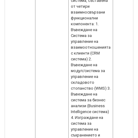
система, съставена
от четири
взаимносвързани
функционални
компонента: 1.
Въвеждане на
Система за
управление на
взаимоотношенията
с клиенти (CRM
система) 2.
Въвеждане на
модул/система за
управление на
складовото
стопанство (WMS) 3.
Въвеждане на
система за бизнес
анализи (Business
Intelligence система)
4. Изграждане на
система за
управление на
съхранението и