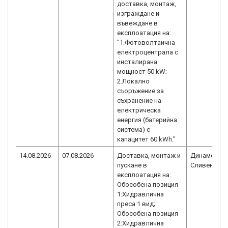
доставка, монтаж,
изграждане и
въвеждане в
експлоатация на:
"1.Фотоволтаична
електроцентрала с
инсталирана
мощност 50 kW;
2.Локално
съоръжение за
съхранение на
електрическа
енергия (батерийна
система) с
капацитет 60 kWh."
14.08.2026
07.08.2026
Доставка, монтаж и
Динамо
пускане в
Сливен АД
експлоатация на:
Обособена позиция
1:Хидравлична
преса 1 вид;
Обособена позиция
2:Хидравлична