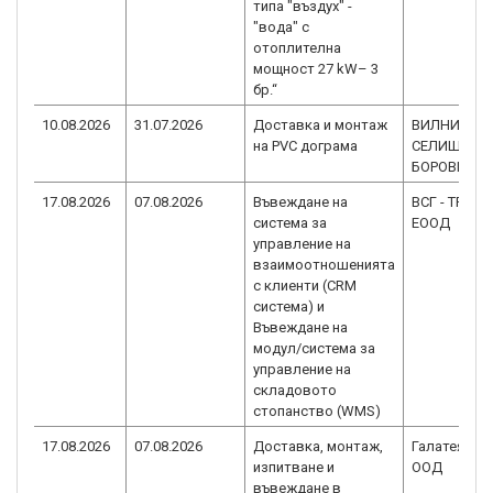
типа "въздух" -
"вода" с
отоплителна
мощност 27 kW– 3
бр.“
10.08.2026
31.07.2026
Доставка и монтаж
ВИЛНИ
на PVC дограма
СЕЛИЩА -
БОРОВЕЦ А
17.08.2026
07.08.2026
Въвеждане на
ВСГ - ТРАНС
система за
ЕООД
управление на
взаимоотношенията
с клиенти (CRM
система) и
Въвеждане на
модул/система за
управление на
складовото
стопанство (WMS)
17.08.2026
07.08.2026
Доставка, монтаж,
Галатея Ен
изпитване и
ООД
въвеждане в