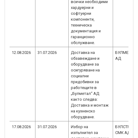
всички необходими
хардуерни и
софтуерни
компоненти,
техническа
документация и
гаранционно
обслужване.
12.08.2026
31.07.2026
Доставка на
БУЛМЕТАЛ
обзавеждане и
АД
оборудване за
осигуряване на
социални
придобивки за
работещите в
„Булметал“ АД
както следва:
Доставка и монтаж
на кухненско
оборудване.
17.08.2026
31.07.2026
Избор на
БУЛСТРОЙ-
изпълнител за
СМК АД