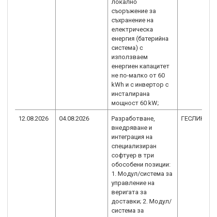
локално
съоръжение за
съхранение на
електрическа
енергия (батерийна
система) с
използваем
енергиен капацитет
не по-малко от 60
kWh и с инвертор с
инсталирана
мощност 60 kW;
12.08.2026
04.08.2026
Разработване,
ГЕСЛИН ОО
внедряване и
интегpация на
специализиран
софтуер в три
обособени позиции:
1. Модул/система за
управление на
веригата за
доставки; 2. Модул/
система за