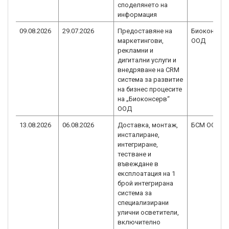
споделянето на
информация
09.08.2026
29.07.2026
Предоставяне на
Биоконсер
маркетингови,
ООД
рекламни и
дигитални услуги и
внедряване на CRM
система за развитие
на бизнес процесите
на „Биоконсерв“
ООД
13.08.2026
06.08.2026
Доставка, монтаж,
БСМ ООД
инсталиране,
интегриране,
тестване и
въвеждане в
експлоатация на 1
брой интегрирана
система за
специализирани
улични осветители,
включително