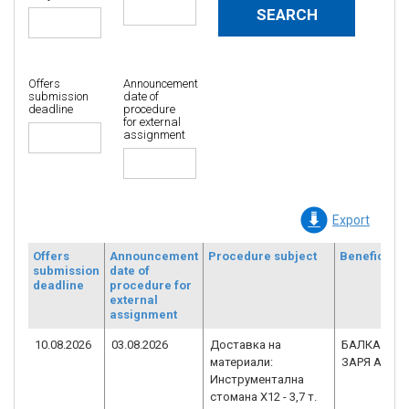
Offers
Announcement
submission
date of
deadline
procedure
for external
assignment
Export
Offers
Announcement
Procedure subject
Beneficiary
submission
date of
deadline
procedure for
external
assignment
10.08.2026
03.08.2026
Доставка на
БАЛКАНКАР
материали:
ЗАРЯ АД
Инструментална
стомана Х12 - 3,7 т.