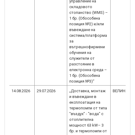
управление на
складовото
стопанство (WMS) –
1 бр. (Обособена
позиция №2) и/или
въвеждане на
система/платформа
за
вътрешнофирмени
обучения на
служители от
разстояние в
електронна среда –
1 бр. (Обособена
позиция №3)“
14.08.2026
29.07.2026
„Доставка, монтаж
ВЕЛИНА ЕА
и въвеждане в
експлоатация на
термопомпи от типа
"въздух" - "вода" с
отоплителна
мощност 63 kW– 3
бр. и термопомпи от