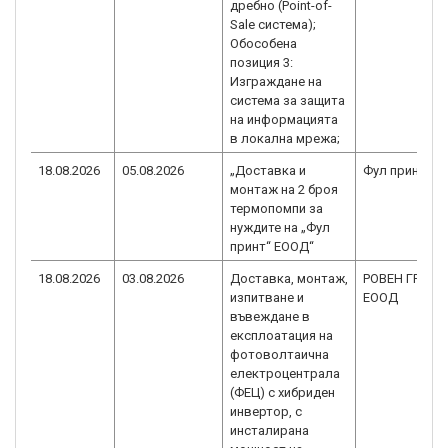
дребно (Point-of-
Sale система);
Обособена
позиция 3:
Изграждане на
система за защита
на информацията
в локална мрежа;
18.08.2026
05.08.2026
„Доставка и
Фул принт Е
монтаж на 2 броя
термопомпи за
нуждите на „Фул
принт“ ЕООД“
18.08.2026
03.08.2026
Доставка, монтаж,
РОВЕН ГРУП
изпитване и
ЕООД
въвеждане в
експлоатация на
фотоволтаична
електроцентрала
(ФЕЦ) с хибриден
инвертор, с
инсталирана