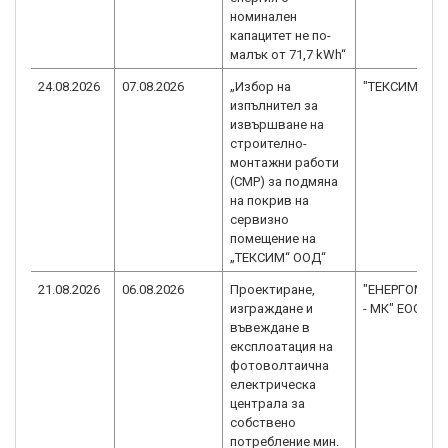
номинален
капацитет не по-
малък от 71,7 kWh“
24.08.2026
07.08.2026
„Избор на
"ТЕКСИМ" ОО
изпълнител за
извършване на
строително-
монтажни работи
(СМР) за подмяна
на покрив на
сервизно
помещение на
„ТЕКСИМ“ ООД“
21.08.2026
06.08.2026
Проектиране,
"ЕНЕРГОМОН
изграждане и
- МК" ЕООД
въвеждане в
експлоатация на
фотоволтаична
електрическа
централа за
собствено
потребление мин.