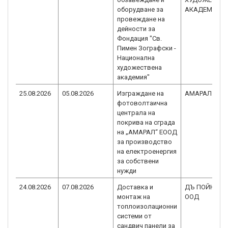
оборудване за
АКАДЕМИЯ
провеждане на
дейности за
Фондация "Св.
Пимен Зографски -
Национална
художествена
академия"
25.08.2026
05.08.2026
Изграждане на
АМАРАЛ ЕОО
фотоволтаична
централа на
покрива на сграда
на „АМАРАЛ“ ЕООД
за производство
на електроенергия
за собствени
нужди
24.08.2026
07.08.2026
Доставка и
ДЪ ПОЙНТ С
монтаж на
ООД
топлоизолационни
системи от
сандвич панели за