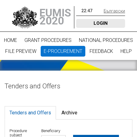
EUMIS
22
:
47
Български
2020
LOGIN
HOME
GRANT PROCEDURES
NATIONAL PROCEDURES
FILE PREVIEW
E-PROCUREMENT
FEEDBACK
HELP
Tenders and Offers
Tenders and Offers
Archive
Procedure
Beneficiary
subject