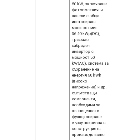
50 kW, включваща
фотоволтаични
панели с обща
инсталирана
мощност мин.
36.40 kWp(DC),
трифазен
хибриден
инвертор с
мощност 50
kW(AC), система за
съхранение на
енергия 60 kWh
(високо
напрежение) и др.
съпътстващи
компоненти,
необходими за
пълноценното
функциониране
върху покривната
конструкция на
производствено