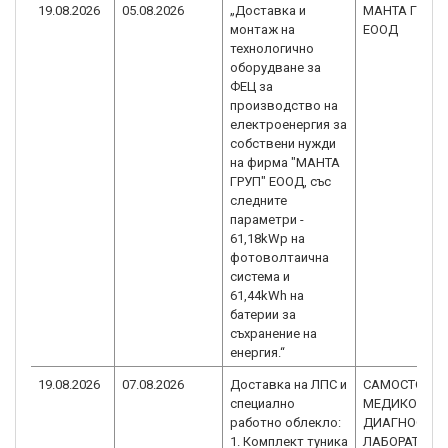
19.08.2026
05.08.2026
„Доставка и
МАНТА ГРУП
монтаж на
ЕООД
технологично
оборудване за
ФЕЦ за
производство на
електроенергия за
собствени нужди
на фирма "МАНТА
ГРУП" ЕООД, със
следните
параметри -
61,18kWp на
фотоволтаична
система и
61,44kWh на
батерии за
съхранение на
енергия.“
19.08.2026
07.08.2026
Доставка на ЛПС и
САМОСТОЯТЕ
специално
МЕДИКО-
работно облекло:
ДИАГНОСТИ
1. Комплект туника
ЛАБОРАТОРИЯ