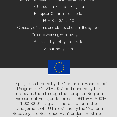
EU structural Funds in Bulgaria
European Commission portal
EUMIS 2007 - 2013
Glossary of terms and abbreviations in the system
Guide to working with the system
Accessibility Policy on the site
About the system
The project is funded by the “Technical Assistance”
Programme 2021–2027, co-financed by the
European Union through the European Regional
Development Fund, under project BG16RFTA001-
1.003-0001 “Digital transformation in the
management of EU funds” and by the “National
Recovery and Resilience Plan”, under Investment