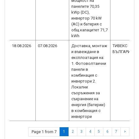
мощност на
панелите 70,35
kWp (DC),
инвертор 70 kW
(AC) и батерия с
общ капацитет 71,7
kWh
18.08.2026
07.08.2026
Доставка, монтаж
ТИВЕКС
и въвеждане в
БЪЛГАРИЯ О
експлоатация на:
1. Фотоволтаични
панели в
комбинация с
инвертори 2.
Локални
съоръжения за
съхранение на
енергия (батерии)
в комбинация с
инвертори
Page 1 from 7
1
2
3
4
5
6
7
>