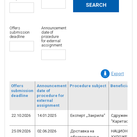
Offers
Announcement
submission
date of
deadline
procedure
for external
assignment
Export
Offers
Announcement
Procedure subject
Beneficiary
submission
date of
deadline
procedure for
external
assignment
22.10.2026
14.01.2025
Експерт „Закрила“
Сдружение
"Каритас Соф
25.09.2026
02.06.2026
Доставка на
НАЦИОНАЛН
обзавеждане и
ХУДОЖЕСТВЕ