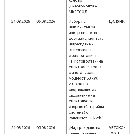
хале на
„Енергомонтаж –
МК“ ЕООД
21.08.2026
06.08.2026
Избор на
ДИЛЯНКА 61
изпълнител за
извършване на
доставка, монтаж,
изграждане и
въвеждане в
експлоатация на:
"1.Фотоволтаична
електроцентрала
с инсталирана
мощност 50 kW;
2.Локално
съоръжение за
съхранение на
електрическа
енергия (батерийна
система) с
капацитет 60 kWh."
21.08.2026
05.08.2026
„Надграждане на
АВТОКОМФО
съществуваща
ЕООД