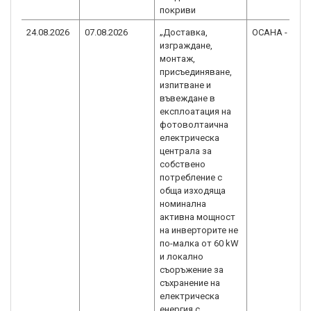
покриви
24.08.2026
07.08.2026
„Доставка,
ОСАНА - 96 О
изграждане,
монтаж,
присъединяване,
изпитване и
въвеждане в
експлоатация на
фотоволтаична
електрическа
централа за
собствено
потребление с
обща изходяща
номинална
активна мощност
на инверторите не
по-малка от 60 kW
и локално
съоръжение за
съхранение на
електрическа
енергия с