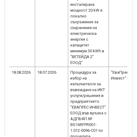
инсталирана
мощност 20 kW и
локално
съоръжение за
съхранение на
електрическа
енергия с
капацитет
минимум 30 kWh в
"ВЕТЕЙДА 2"
ЕООД“
18.08.2026
18.07.2026
Процедура за
"ЕваПрес
избор на
Инвест" ЕОО
изпълнител/и за
въвеждане на ИКТ
услуги/решения в
предприятието
"ЕВАПРЕС ИНВЕСТ"
ЕООД във връзка с
АДПБФП №
BG16RFPR001-
1.012-0096-C01 по
процедура