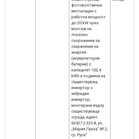
фотоволтаична
инсталация с
работна мощност
до 20 kW чрез
монтаж на
локално
съоръжение за
съхранение на
енергия
(акумулаторни
батерии) с
капацитет 102,4
kWh и подмяна на
съществуващ
инвертор с
хибриден
инвертор,
монтирани върху
съществуваща
сграда, идент.
63427.2.325.8, ул.
„Мария Луиза" № 2,
гр. Русе"