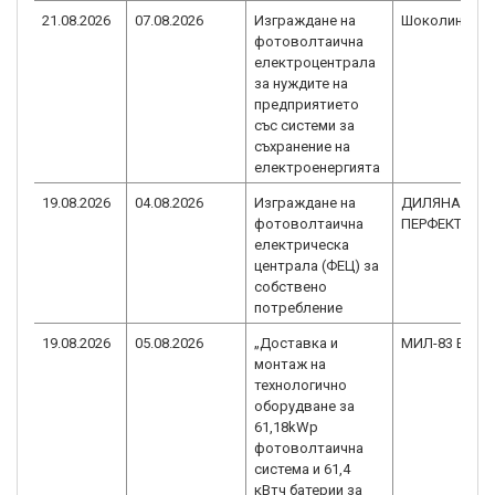
21.08.2026
07.08.2026
Изграждане на
Шоколино О
фотоволтаична
електроцентрала
за нуждите на
предприятието
със системи за
съхранение на
електроенергията
19.08.2026
04.08.2026
Изграждане на
ДИЛЯНА-
фотоволтаична
ПЕРФЕКТ ЕО
електрическа
централа (ФЕЦ) за
собствено
потребление
19.08.2026
05.08.2026
„Доставка и
МИЛ-83 ЕООД
монтаж на
технологично
оборудване за
61,18kWp
фотоволтаичнa
системa и 61,4
кВтч батерии за