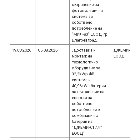
съхранение за
фотоволтаична
система за
собствено
потребление на
"МИЛ-83" ЕООД, гр.
Благоевград.
19.08.2026
05.08.2026
„Доставка и
ДЖЕМИ-СТИ
монтаж на
ЕООД
технологично
оборудване за
32,2kWp ФВ
система и
40,96kWh батерии
за съхранение на
енергия за
собствено
потребление в
комбинация с
батерии на
"ДЖЕМИ-СТИЛ"
ЕООД“