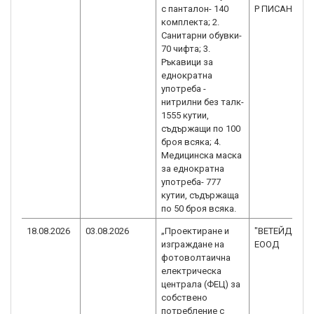
с панталон- 140
Р ПИСАНЕЦ 
комплекта; 2.
Санитарни обувки-
70 чифта; 3.
Ръкавици за
еднократна
употреба -
нитрилни без талк-
1555 кутии,
съдържащи по 100
броя всяка; 4.
Медицинска маска
за еднократна
употреба- 777
кутии, съдържаща
по 50 броя всяка.
18.08.2026
03.08.2026
„Проектиране и
"ВЕТЕЙДА 2"
изграждане на
ЕООД
фотоволтаична
електрическа
централа (ФЕЦ) за
собствено
потребление с