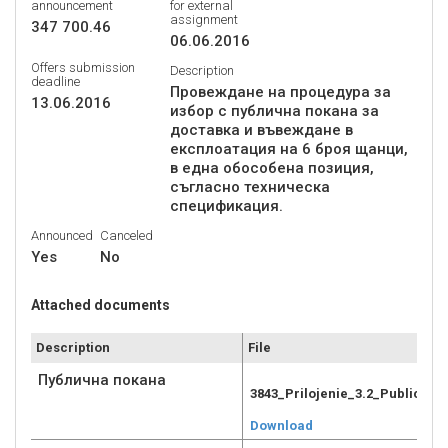
announcement
for external
assignment
347 700.46
06.06.2016
Offers submission
Description
deadline
Провеждане на процедура за
13.06.2016
избор с публична покана за
доставка и въвеждане в
експлоатация на 6 броя щанци,
в една обособена позиция,
съгласно техническа
спецификация.
Announced
Canceled
Yes
No
Attached documents
Description
File
Публична покана
3843_Prilojenie_3.2_Publichn
Download