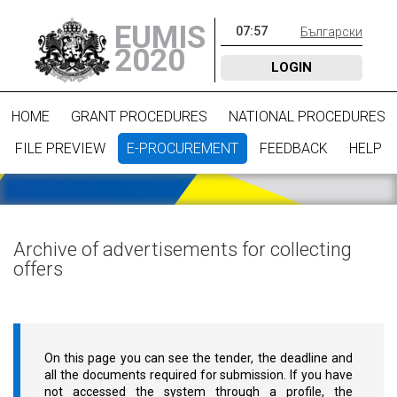
EUMIS
07
:
57
Български
2020
LOGIN
HOME
GRANT PROCEDURES
NATIONAL PROCEDURES
FILE PREVIEW
E-PROCUREMENT
FEEDBACK
HELP
Archive of advertisements for collecting
offers
On this page you can see the tender, the deadline and
all the documents required for submission. If you have
not accessed the system through a profile, the