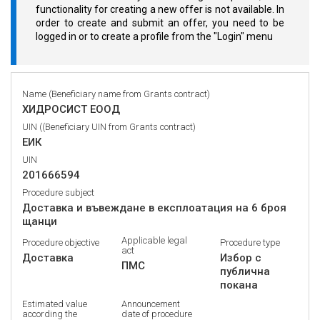
functionality for creating a new offer is not available. In
order to create and submit an offer, you need to be
logged in or to create a profile from the "Login" menu
Name (Beneficiary name from Grants contract)
ХИДРОСИСТ ЕООД
UIN ((Beneficiary UIN from Grants contract)
ЕИК
UIN
201666594
Procedure subject
Доставка и въвеждане в експлоатация на 6 броя
щанци
Applicable legal
Procedure objective
Procedure type
act
Доставка
Избор с
ПМС
публична
покана
Estimated value
Announcement
according the
date of procedure