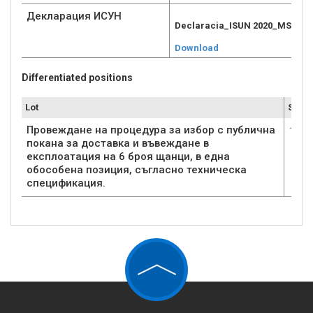
Декларация ИСУН
Declaracia_ISUN 2020_MSP.do
Download
Differentiated positions
Lot
Submi
Провеждане на процедура за избор с публична
1
покана за доставка и въвеждане в
експлоатация на 6 броя щанци, в една
обособена позиция, съгласно техническа
спецификация.