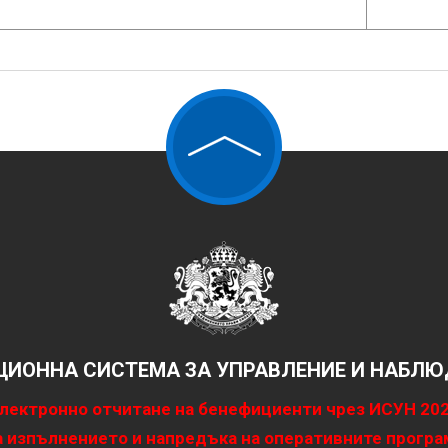
ИОННА СИСТЕМА ЗА УПРАВЛЕНИЕ И НАБЛЮД
лектронно отчитане на бенефициенти чрез ИСУН 20
 изпълнението и напредъка на оперативните програ