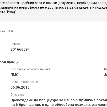
те обявата, крайния срок и всички документи, необходими за по
здаване на нова оферта не е достъпна. За да създадете и подаде
юто "Вход"
р за БФП)
Номер
201666594
броя щанци
Приложим нормативен акт
Ти
ПМС
И
Дата на обявление
06.06.2016
Описание
Провеждане на процедура за избор с публична покан
на 6 броя щанци, в една обособена позиция, съглас