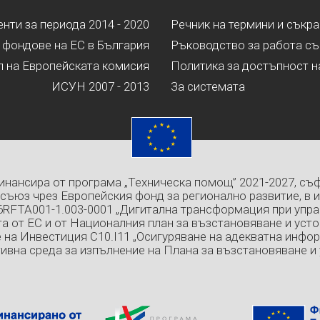
ти за периода 2014 - 2020
Речник на термини и съкр
 фондове на ЕС в България
Ръководство за работа съ
л на Европейската комисия
Политика за достъпност н
ИСУН 2007 - 2013
За системата
инансира от програма „Техническа помощ” 2021-2027, съ
съюз чрез Европейския фонд за регионално развитие, в 
6RFTA001-1.003-0001 „Дигитална трансформация при упра
а от ЕС и от Националния план за възстановяване и усто
 на Инвестиция C10.I11 „Осигуряване на адекватна инфо
ивна среда за изпълнение на Плана за възстановяване и 