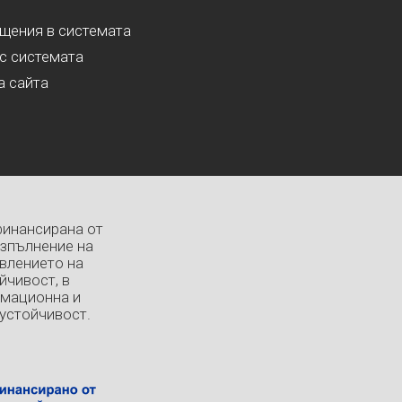
ащения в системата
с системата
а сайта
финансирана от
изпълнение на
влението на
йчивост, в
рмационна и
устойчивост.