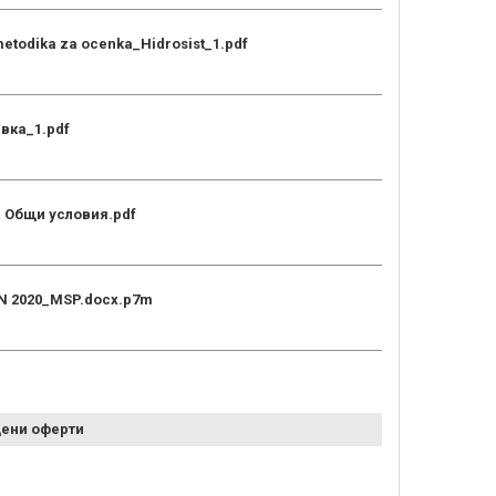
 metodika za ocenka_Hidrosist_1.pdf
вка_1.pdf
 Общи условия.pdf
N 2020_MSP.docx.p7m
ени оферти