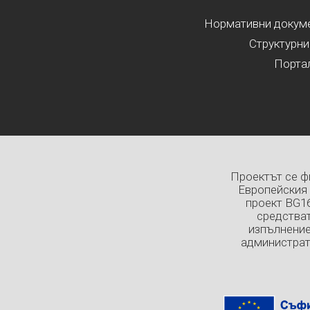
Нормативни докумен
Структурни
Порта
Проектът се ф
Европейския 
проект BG1
средстват
изпълнение
администрат