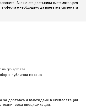
даването. Ако не сте достъпили системата чрез
те оферта е необходимо да влезете в системата
п на процедурата
збор с публична покана
а за доставка и въвеждане в експлоатация
но техническа спецификация.