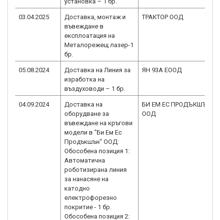
установка – 1 бр.
03.04.2025
Доставка, монтаж и
ТРАКТОР ООД
въвеждане в
експлоатация на
Металорежещ лазер-1
бр.
05.08.2024
Доставка на Линия за
ЯН 93А ЕООД
изработка на
въздуховоди – 1 бр.
04.09.2024
Доставка на
БИ ЕМ ЕС ПРОДЪКШЪН
оборудване за
ООД
въвеждане на кръгови
модели в "Би Ем Ес
Продъкшън" ООД:
Обособена позиция 1:
Автоматична
роботизирана линия
за нанасяне на
катодно
електрофорезно
покритие - 1 бр.
Обособена позиция 2: