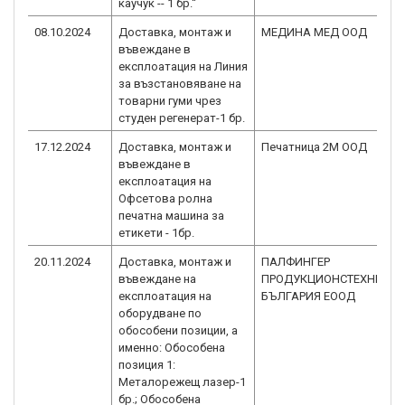
каучук -- 1 бр.“
08.10.2024
Доставка, монтаж и
МЕДИНА МЕД ООД
въвеждане в
експлоатация на Линия
за възстановяване на
товарни гуми чрез
студен регенерат-1 бр.
17.12.2024
Доставка, монтаж и
Печатница 2М ООД
въвеждане в
експлоатация на
Офсетова ролна
печатна машина за
етикети - 1бр.
20.11.2024
Доставка, монтаж и
ПАЛФИНГЕР
въвеждане на
ПРОДУКЦИОНСТЕХНИК
експлоатация на
БЪЛГАРИЯ ЕООД
оборудване по
обособени позиции, а
именно: Обособена
позиция 1:
Металорежещ лазер-1
бр.; Обособена