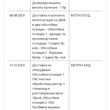
Дозираща машина,
високо налягане - 1 бр.
08.08.2024
Доставка и пускане в
БЕТОН ЕООД
експлоатация на ДМА
в две обособени
позиции: • Обособена
позиция 1 - Шредер за
производствени
отпадъци -1 (един) бр.
нов • Обособена
позиция 2 - Верижен
багер -1 (един) бр. нов
15.10.2024
Доставка на
МЕТРОН ЕАД
оборудване:
Обособена позиция 1:
CNC Нестинг
обработващ център с
товареща и
разтоварваща маса -
1брой; Обособена
позиция 2: CNC
Пробивна машина -