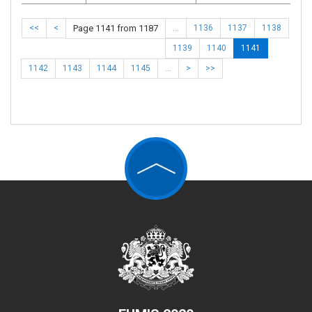
<<
<
Page 1141 from 1187
…
1136
1137
1138
1139
1140
1141
1142
1143
1144
1145
…
>
>>