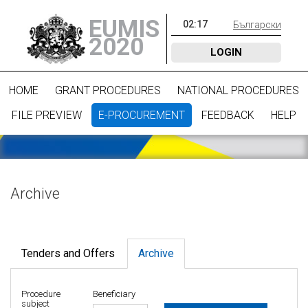
EUMIS
02
:
17
Български
2020
LOGIN
HOME
GRANT PROCEDURES
NATIONAL PROCEDURES
FILE PREVIEW
E-PROCUREMENT
FEEDBACK
HELP
Archive
Tenders and Offers
Archive
Procedure
Beneficiary
subject