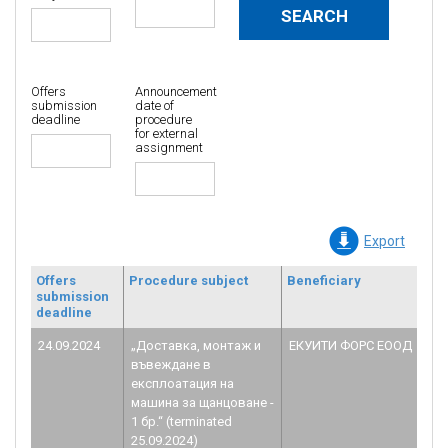
Offers
Announcement
submission
date of
deadline
procedure
for external
assignment
Export
Offers
Procedure subject
Beneficiary
submission
deadline
24.09.2024
„Доставка, монтаж и
ЕКУИТИ ФОРС ЕООД
въвеждане в
експлоатация на
машина за щанцоване -
1 бр.“ (terminated
25.09.2024)