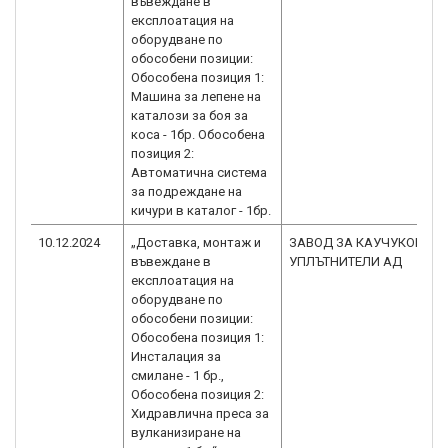
въвеждане в
експлоатация на
оборудване по
обособени позиции:
Обособена позиция 1:
Машина за лепене на
каталози за боя за
коса - 1бр. Обособена
позиция 2:
Автоматична система
за подреждане на
кичури в каталог - 1бр.
10.12.2024
„Доставка, монтаж и
ЗАВОД ЗА КАУЧУКОВИ
въвеждане в
УПЛЪТНИТЕЛИ АД
експлоатация на
оборудване по
обособени позиции:
Обособена позиция 1:
Инсталация за
смилане - 1 бр.,
Обособена позиция 2:
Хидравлична преса за
вулканизиране на