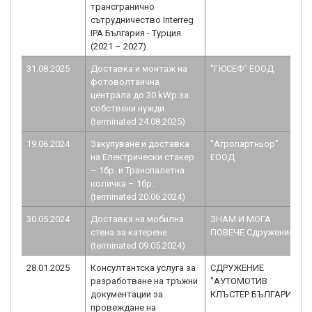
трансгранично
сътрудничество Interreg
IPA България - Турция
(2021 – 2027).
31.08.2025
Доставка и монтаж на
"ГЮСЕФ" ЕООД
фотоволтаична
централа до 30 kWp за
собствени нужди.
(terminated 24.08.2025)
19.06.2024
Закупуване и доставка
"Агропартньор"
на Електрически стакер
ЕООД
– 1бр. и Транспалетна
количка – 1бр.
(terminated 20.06.2024)
30.05.2024
Доставка на мобилна
ЗНАМ И МОГА
стена за катерене
ПОВЕЧЕ Сдружение
(terminated 09.05.2024)
28.01.2025
Консултантска услуга за
СДРУЖЕНИЕ
разработване на тръжни
"АУТОМОТИВ
документации за
КЛЪСТЕР БЪЛГАРИЯ"
провеждане на