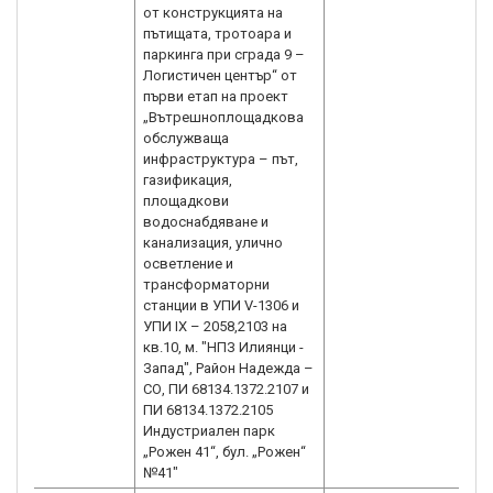
от конструкцията на
пътищата, тротоара и
паркинга при сграда 9 –
Логистичен център“ от
първи етап на проект
„Вътрешноплощадкова
обслужваща
инфраструктура – път,
газификация,
площадкови
водоснабдяване и
канализация, улично
осветление и
трансформаторни
станции в УПИ V-1306 и
УПИ IX – 2058,2103 на
кв.10, м. "НПЗ Илиянци -
Запад", Район Надежда –
СО, ПИ 68134.1372.2107 и
ПИ 68134.1372.2105
Индустриален парк
„Рожен 41“, бул. „Рожен“
№41"