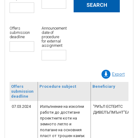
Offers
Announcement
submission
date of
deadline
procedure
for external
assignment
Export
Offers
Procedure subject
Beneficiary
submission
deadline
07.03.2024
Изпълнение на изкопни
"РИЪЛ ЕСТЕИТС
работи до достигане
ДИВЕЛЪПМЪНТ"ЕАД
проектните коти на
земното легло и
полагане на основния
пласт от трошен камък