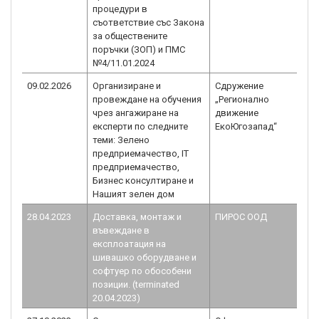
процедури в
съответствие със Закона
за обществените
поръчки (ЗОП) и ПМС
№4/11.01.2024
09.02.2026
Организиране и
Сдружение
провеждане на обучения
„Регионално
чрез ангажиране на
движение
експерти по следните
ЕкоЮгозапад“
теми: Зелено
предприемачество, IT
предприемачество,
Бизнес консултиране и
Нашият зелен дом
28.04.2023
Доставка, монтаж и
ПИРОС ООД
въвеждане в
експлоатация на
шивашко оборудване и
софтуер по обособени
позиции. (terminated
20.04.2023)