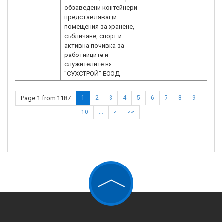
обзаведени контейнери -
представляващи
помещения за хранене,
събличане, спорт и
активна почивка за
работниците и
служителите на
"СУХСТРОЙ" ЕООД
Page 1 from 1187
1
2
3
4
5
6
7
8
9
10
…
>
>>