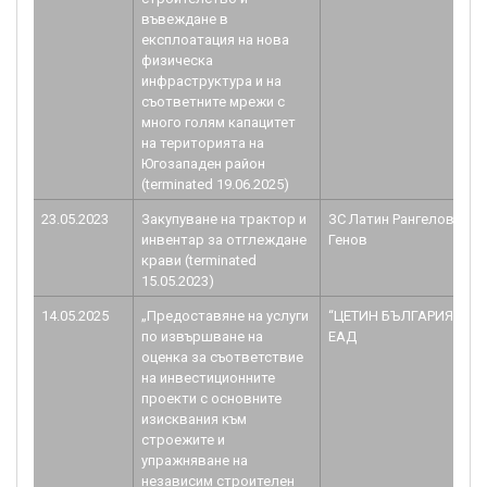
въвеждане в
експлоатация на нова
физическа
инфраструктура и на
съответните мрежи с
много голям капацитет
на територията на
Югозападен район
(terminated 19.06.2025)
23.05.2023
Закупуване на трактор и
ЗС Латин Рангелов
инвентар за отглеждане
Генов
крави (terminated
15.05.2023)
14.05.2025
„Предоставяне на услуги
“ЦЕТИН БЪЛГАРИЯ”
по извършване на
ЕАД
оценка за съответствие
на инвестиционните
проекти с основните
изисквания към
строежите и
упражняване на
независим строителен