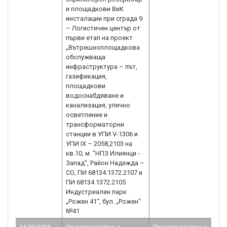
и площадкови ВиК
инсталации при сграда 9
– Логистичен център от
първи етап на проект
„Вътрешноплощадкова
обслужваща
инфраструктура – път,
газификация,
площадкови
водоснабдяване и
канализация, улично
осветление и
трансформаторни
станции в УПИ V-1306 и
УПИ IX – 2058,2103 на
кв.10, м. "НПЗ Илиянци -
Запад", Район Надежда –
СО, ПИ 68134.1372.2107 и
ПИ 68134.1372.2105
Индустриален парк
„Рожен 41“, бул. „Рожен“
№41