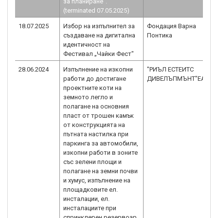
за планиране“.
(terminated 07.05.2025)
18.07.2025
Избор на изпълнител за
Фондация Варна
създаване на дигитална
Понтика
идентичност на
Фестивал „Чайки Фест"
28.06.2024
Изпълнение на изкопни
"РИЪЛ ЕСТЕИТС
работи до достигане
ДИВЕЛЪПМЪНТ"ЕАД
проектните коти на
земното легло и
полагане на основния
пласт от трошен камък
от конструкцията на
пътната настилка при
паркинга за автомобили,
изкопни работи в зоните
със зелени площи и
полагане на земни почви
и хумус, изпълнение на
площадковите ел.
инсталации, ел.
инсталациите при
спринклерен резервоар