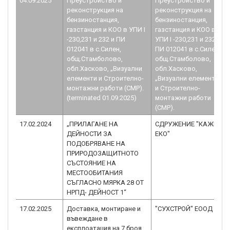
04.09.2025
Преустройство и
Преустройство и
реконструкция на
реконструкция на
бензиностанция,
бензиностанция,
газстанция и КОО в УПИ I
газстанция и КОО в
-230,231 и 232 и ПИ
УПИ I -230,231 и 232 и
012041 в с.Силен,
ПИ 012041 в с.Силен,
общ.Стамболово,
общ.Стамболово,
обл.Хасково, „Визуални
обл.Хасково,
елементи и Строително-
„Визуални елементи
монтажни работи (СМР).
и Строително-
(terminated 01.09.2025)
монтажни работи
(СМР).
17.02.2024
„ПРИЛАГАНЕ НА
СДРУЖЕНИЕ "КАЖИ
ДЕЙНОСТИ ЗА
ЕКО"
ПОДОБРЯВАНЕ НА
ПРИРОДОЗАЩИТНОТО
СЪСТОЯНИЕ НА
МЕСТООБИТАНИЯ
СЪГЛАСНО МЯРКА 28 ОТ
НРПД- ДЕЙНОСТ 1“
17.02.2025
Доставка, монтиране и
"СУХСТРОЙ" ЕООД
въвеждане в
експлоатация на 7 броя