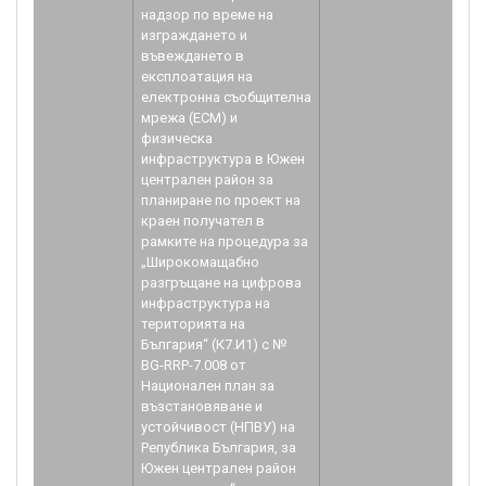
надзор по време на
изграждането и
въвеждането в
експлоатация на
електронна съобщителна
мрежа (ЕСМ) и
физическа
инфраструктура в Южен
централен район за
планиране по проект на
краен получател в
рамките на процедура за
„Широкомащабно
разгръщане на цифрова
инфраструктура на
територията на
България“ (К7.И1) с №
BG-RRP-7.008 от
Национален план за
възстановяване и
устойчивост (НПВУ) на
Република България, за
Южен централен район