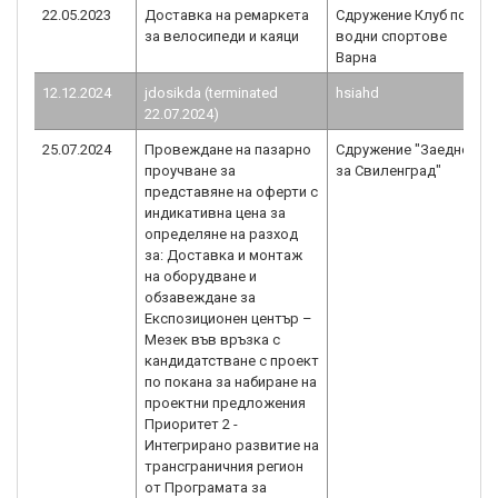
22.05.2023
Доставка на ремаркета
Сдружение Клуб по
за велосипеди и каяци
водни спортове
Варна
12.12.2024
jdosikda (terminated
hsiahd
22.07.2024)
25.07.2024
Провеждане на пазарно
Сдружение "Заедно
проучване за
за Свиленград"
представяне на оферти с
индикативна цена за
определяне на разход
за: Доставка и монтаж
на оборудване и
обзавеждане за
Експозиционен център –
Мезек във връзка с
кандидатстване с проект
по покана за набиране на
проектни предложения
Приоритет 2 -
Интегрирано развитие на
трансграничния регион
от Програмата за