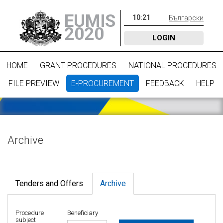
EUMIS
10
:
21
Български
2020
LOGIN
HOME
GRANT PROCEDURES
NATIONAL PROCEDURES
FILE PREVIEW
E-PROCUREMENT
FEEDBACK
HELP
Archive
Tenders and Offers
Archive
Procedure
Beneficiary
subject