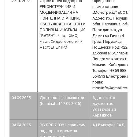
27.10.2023
Строителен надзор на:
Официално
РЕКОНСТРУКЦИЯ И
наименование:
МОДЕРНИЗАЦИЯ НА
„Монктрейд“ ЕООД
ПОИТЕЛНА СТАНЦИЯ,
Адрес: гр.. Перущица,
ОБСЛУЖВАЩ КАНТОН И
общ. Перущица, обл.
ПОЛИВНА ИНСТАЛАЦИЯ
Пловдивска, ул.
"БАТЕН" - Част: ХМС,
Димитър Гичев 4
Част: Хидрогеология и
Град: Перущица
Част: ЕЛЕКТРО
Пощенски код: 4225
Държава: България
Лице/а за контакт:
Момчил Кабаджов
Телефон: +359 888
564513 Електронна
поща:
moniinfo@gmail.com
04.09.2025
Доставка на компютри
Адвокатско
(terminated 17.09.2025)
дружество
Златанови и
Караджов
04.04.2025
BG-RRP-7.008 Независим
А1 България ЕАД
надзор по време на
строителство и