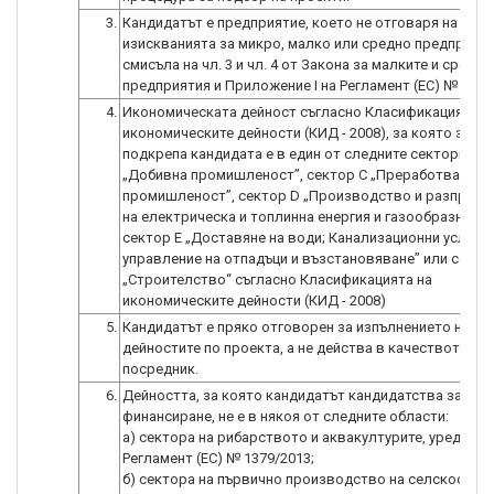
3.
Кандидатът е предприятие, което не отговаря на
изискванията за микро, малко или средно предприяти
смисъла на чл. 3 и чл. 4 от Закона за малките и средни
предприятия и Приложение I на Регламент (ЕС) № 651/
4.
Икономическата дейност съгласно Класификацията н
икономическите дейности (КИД - 2008), за която заяв
подкрепа кандидата е в един от следните сектори: се
„Добивна промишленост”, сектор C „Преработваща
промишленост”, сектор D „Производство и разпреде
на електрическа и топлинна енергия и газообразни го
сектор E „Доставяне на води; Канализационни услуги,
управление на отпадъци и възстановяване” или секто
„Строителство“ съгласно Класификацията на
икономическите дейности (КИД - 2008)
5.
Кандидатът е пряко отговорен за изпълнението на
дейностите по проекта, а не действа в качеството на
посредник.
6.
Дейността, за която кандидатът кандидатства за
финансиране, не е в някоя от следните области:
а) сектора на рибарството и аквакултурите, уредени 
Регламент (ЕС) № 1379/2013;
б) сектора на първично производство на селскостоп