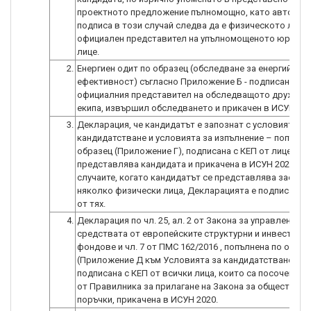
проектното предложение пълномощно, като автор на
подписа в този случай следва да е физическото лице-
официален представител на упълномощеното юридич
лице.
2.
Енергиен одит по образец (обследване за енергийна
ефективност) съгласно Приложение Б - подписан от
официалния представител на обследващото дружеств
екипа, извършил обследването и прикачен в ИСУН 202
3.
Декларация, че кандидатът е запознат с условията за
кандидатстване и условията за изпълнение – попълне
образец (Приложение Г), подписана с КЕП от лице с п
представлява кандидата и прикачена в ИСУН 2020. В
случаите, когато кандидатът се представлява заедно
няколко физически лица, Декларацията е подписана о
от тях.
4.
Декларация по чл. 25, ал. 2 от Закона за управление н
средствата от европейските структурни и инвестици
фондове и чл. 7 от ПМС 162/2016 , попълнена по образ
(Приложение Д към Условията за кандидатстване) и
подписана с КЕП от всички лица, които са посочени в ч
от Правилника за прилагане на Закона за обществени
поръчки, прикачена в ИСУН 2020.