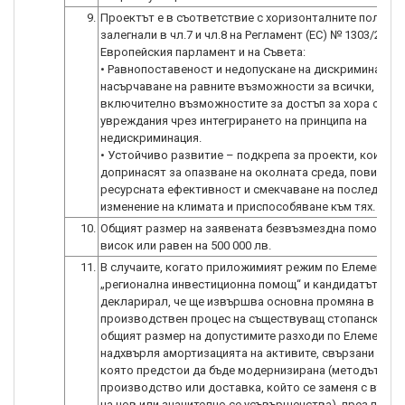
9.
Проектът е в съответствие с хоризонталните политик
залегнали в чл.7 и чл.8 на Регламент (ЕС) № 1303/2013 
Европейския парламент и на Съвета:
• Равнопоставеност и недопускане на дискриминация 
насърчаване на равните възможности за всички,
включително възможностите за достъп за хора с
увреждания чрез интегрирането на принципа на
недискриминация.
• Устойчиво развитие – подкрепа за проекти, които
допринасят за опазване на околната среда, повишава
ресурсната ефективност и смекчаване на последицит
изменение на климата и приспособяване към тях.
10.
Общият размер на заявената безвъзмездна помощ е п
висок или равен на 500 000 лв.
11.
В случаите, когато приложимият режим по Елемент А 
„регионална инвестиционна помощ“ и кандидатът е
декларирал, че ще извършва основна промяна в цели
производствен процес на съществуващ стопански обе
общият размер на допустимите разходи по Елемент А
надхвърля амортизацията на активите, свързани с де
която предстои да бъде модернизирана (методът за
производство или доставка, който се заменя с въве
на нов или значително се усъвършенства), през пред