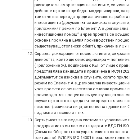
разходите за амортизация на активите, свързани с
дейностите, които ще бъдат модернизирани, за предх
три отчетни периода преди започване на работата по
инвестицията (документът се изисква в случаите, ког
приложимият режим по Елемент А е „регионална
инвестиционна помощ“ и чрез проекта се осъществяв
основна промяна в целия производствен процес на
съществуващ стопански обект), прикачен в ИСУН 2020
12.
Справка-декларация относно активите, свързани с
дейността, която ще се модернизира – попълнена по 
(Приложение Ж), подписана с КЕП от лице с право да
представлява кандидата и прикачена в ИСУН 2020.
Документът се изисква в случаите, когато приложими
режим по Елемент А е „регионална инвестиционна по
чрез проекта се осъществява основна промяна в цел
производствен процес на съществуващ стопански обе
случаите, когато кандидатът се представлява заедно
няколко физически лица, се попълват данните и Справ
подписва от всяко от тях.
13.
Сертификат за въведена система за управление в
предприятието съгласно стандартите БДС EN ISO 5000
(Схема на Общността за управление по околната сред
одитиране), БДС EN ISO 14001 (незадължителен докум