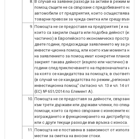
8.
В случай на заявени разходи за активи в режим мини
помощ същите не са свързани с придобиването на то
автомобили от предприятия, които осъществяват сух
товарни превози за чужда сметка или срещу възнагр
9.
Помощта не се предоставя на предприятия ( и на ниво 
които са закрили същата или подобна дейност (изцял
частично) в Европейското икономическо пространст
двете години, предхождащи заявлението му за регио
инвести¬ционна помощ, или които към момента на по
на заявлението за помощ имат конкретни планове да
закрият такава дейност (изцяло или частично) в срок
години след приключването на първоначалната инвес
за която се кандидатства за помощта, в съответния р
(в случай че се кандидатства по режим „регионална
инвестиционна помощ“ съгласно чл. 13 и чл. 14 от Рег
(ЕС) № 651/2014 по Елемент А).
10.
Помощта не се предоставя за дейности, свързани с и
към трети държави или държави членки, по-специалн
помощи, които са пряко свързани с изнесените количе
изграждането и функционирането на дистрибуторска
или с други текущи разходи във връзка с износа.
11.
Помощта не е поставена в зависимост от използване
местни за сметка на вносни стоки.