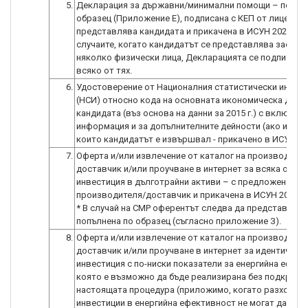
5.
Декларация за държавни/минимални помощи – попъл
образец (Приложение Е), подписана с КЕП от лице с п
представлява кандидата и прикачена в ИСУН 2020. В
случаите, когато кандидатът се представлява заедно
няколко физически лица, Декларацията се подписва 
всяко от тях.
6.
Удостоверение от Националния статистически инстит
(НСИ) относно кода на основната икономическа дейн
кандидата (въз основа на данни за 2015 г.) с включена
информация и за допълнителните дейности (ако има т
които кандидатът е извършвал - прикачено в ИСУН 20
7.
Оферта и/или извлечение от каталог на производител
доставчик и/или проучване в интернет за всяка отде
инвестиция в дълготрайни активи – с предложена цен
производителя/доставчик и прикачена в ИСУН 2020.
* В случай на СМР оферентът следва да представи КС
попълнена по образец (съгласно приложение З).
8.
Оферта и/или извлечение от каталог на производител
доставчик и/или проучване в интернет за идентична
инвестиция с по-ниски показатели за енергийна ефект
която е възможно да бъде реализирана без подкрепа
настоящата процедура (приложимо, когато разходите
инвестиции в енергийна ефективност не могат да бъд