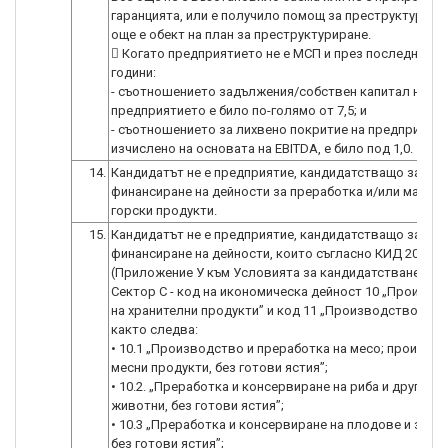
гаранцията, или е получило помощ за преструктуриран
още е обект на план за преструктуриране.
 Когато предприятието не е МСП и през последните 
години:
- съотношението задължения/собствен капитал на
предприятието е било по-голямо от 7,5; и
- съотношението за лихвено покритие на предприятие
изчислено на основата на EBITDA, е било под 1,0.
14.
Кандидатът не е предприятие, кандидатстващо за
финансиране на дейности за преработка и/или маркет
горски продукти.
15.
Кандидатът не е предприятие, кандидатстващо за
финансиране на дейности, които съгласно КИД 2008
(Приложение У към Условията за кандидатстване) по
Сектор С - код на икономическа дейност 10 „Произво
на хранителни продукти” и код 11 „Производство на н
както следва:
• 10.1 „Производство и преработка на месо; произво
месни продукти, без готови ястия”;
• 10.2. „Преработка и консервиране на риба и други во
животни, без готови ястия”;
• 10.3 „Преработка и консервиране на плодове и зелен
без готови ястия”;