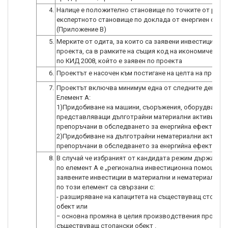
4.
Налице е положително становище по точките от разде
експертното становище по доклада от енергиен одит
(Приложение В)
5.
Мерките от одита, за които са заявени инвестиции по
проекта, са в рамките на същия код на икономическа 
по КИД 2008, който е заявен по проекта
6.
Проектът е насочен към постигане на целта на процед
7.
Проектът включва минимум една от следните дейнос
Елемент А:
1)Придобиване на машини, съоръжения, оборудване и
представляващи дълготрайни материални активи,
препоръчани в обследването за енергийна ефективно
2)Придобиване на дълготрайни нематериални активи,
препоръчани в обследването за енергийна ефективно
8.
В случай че избраният от кандидата режим държавна
по елемент А е „регионална инвестиционна помощ“,
заявените инвестиции в материални и нематериални а
по този елемент са свързани с:
- разширяване на капацитета на съществуващ стопан
обект или
− основна промяна в целия производствения процес 
съществуващ стопански обект .