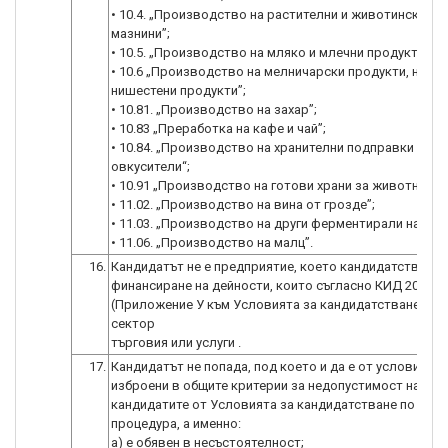
• 10.4. „Производство на растителни и животински ма
мазнини”;
• 10.5. „Производство на мляко и млечни продукти”;
• 10.6 „Производство на мелничарски продукти, нишес
нишестени продукти”;
• 10.81. „Производство на захар”;
• 10.83 „Преработка на кафе и чай”;
• 10.84. „Производство на хранителни подправки и
овкусители“;
• 10.91 „Производство на готови храни за животни”;
• 11.02. „Производство на вина от грозде”;
• 11.03. „Производство на други ферментирали напитк
• 11.06. „Производство на малц”.
16.
Кандидатът не е предприятие, което кандидатства за
финансиране на дейности, които съгласно КИД 2008
(Приложение У към Условията за кандидатстване) по
сектор
търговия или услуги .
17.
Кандидатът не попада, под което и да е от условията,
изброени в общите критерии за недопустимост на
кандидатите от Условията за кандидатстване по нас
процедура, а именно:
а) е обявен в несъстоятелност;