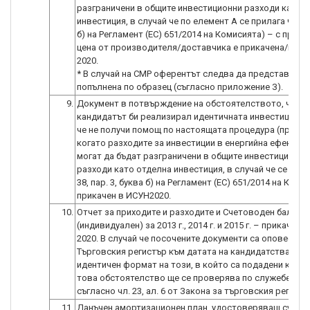
разграничени в общите инвестиционни разходи като 
инвестиция, в случай че по елемент А се прилага чл. 38,
б) на Регламент (ЕС) 651/2014 на Комисията) – с пред
цена от производителя/доставчика е прикачена/и в 
2020.
* В случай на СМР оферентът следва да представи КС
попълнена по образец (съгласно приложение З).
9.
Документ в потвърждение на обстоятелството, че
кандидатът би реализирал идентичната инвестиция, в
че не получи помощ по настоящата процедура (прило
когато разходите за инвестиции в енергийна ефектив
могат да бъдат разграничени в общите инвестиционни
разходи като отделна инвестиция, в случай че се прил
38, пар. 3, буква б) на Регламент (ЕС) 651/2014 на Коми
прикачен в ИСУН2020.
10.
Отчет за приходите и разходите и Счетоводен баланс
(индивидуален) за 2013 г., 2014 г. и 2015 г. – прикачени
2020. В случай че посочените документи са оповестен
Търговския регистър към датата на кандидатстване и 
идентичен формат на този, в който са подадени към Н
това обстоятелство ще се проверява по служебен пъ
съгласно чл. 23, ал. 6 от Закона за търговския регистъ
11.
Данъчен амортизационен план, удостоверяващ сумата