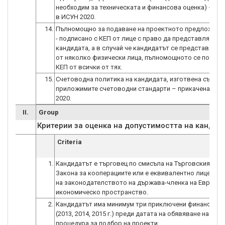
необходим за техническата и финансова оценка) –при
в ИСУН 2020.
14.
Пълномощно за подаване на проектното предложение
- подписано с КЕП от лице с право да представлява
кандидата, а в случай че кандидатът се представлява
от няколко физически лица, пълномощното се подпис
КЕП от всички от тях.
15.
Счетоводна политика на кандидата, изготвена съглас
приложимите счетоводни стандарти – прикачена в И
2020.
II.
Group
Критерии за оценка на допустимостта на кандид
Criteria
1.
Кандидатът е търговец по смисъла на Търговския зак
Закона за кооперациите или е еквивалентно лице по 
на законодателството на държава-членка на Европе
икономическо пространство.
2.
Кандидатът има минимум три приключени финансови 
(2013, 2014, 2015 г.) преди датата на обявяване на на
процедура за подбор на проекти.