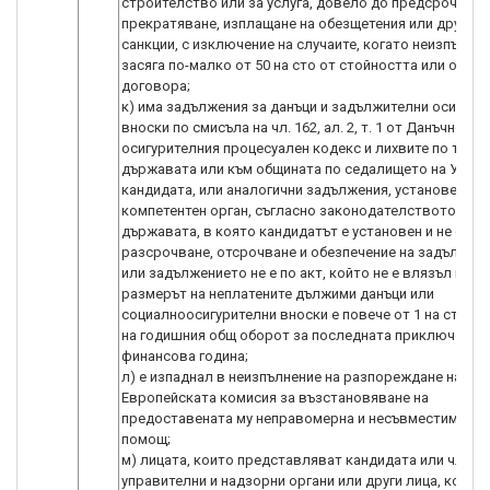
строителство или за услуга, довело до предсрочното
прекратяване, изплащане на обезщетения или други п
санкции, с изключение на случаите, когато неизпълне
засяга по-малко от 50 на сто от стойността или обема
договора;
к) има задължения за данъци и задължителни осигури
вноски по смисъла на чл. 162, ал. 2, т. 1 от Данъчно-
осигурителния процесуален кодекс и лихвите по тях, 
държавата или към общината по седалището на УО и 
кандидата, или аналогични задължения, установени с 
компетентен орган, съгласно законодателството на
държавата, в която кандидатът е установен и не е до
разсрочване, отсрочване и обезпечение на задължен
или задължението не е по акт, който не е влязъл в си
размерът на неплатените дължими данъци или
социалноосигурителни вноски е повече от 1 на сто от
на годишния общ оборот за последната приключена
финансова година;
л) е изпаднал в неизпълнение на разпореждане на
Европейската комисия за възстановяване на
предоставената му неправомерна и несъвместима д
помощ;
м) лицата, които представляват кандидата или члено
управителни и надзорни органи или други лица, които