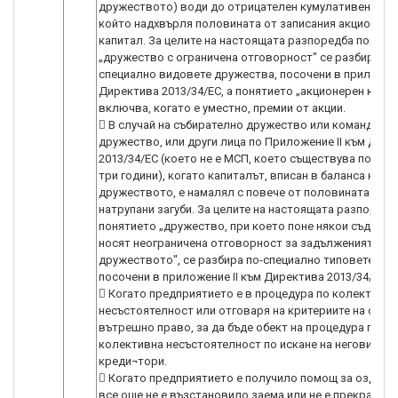
дружеството) води до отрицателен кумулативен резу
който надхвърля половината от записания акционере
капитал. За целите на настоящата разпоредба под по
„дружество с ограничена отговорност" се разбира по
специално видовете дружества, посочени в приложени
Директива 2013/34/ЕС, а понятието „акционерен капи
включва, когато е уместно, премии от акции.
 В случай на събирателно дружество или командитн
дружество, или други лица по Приложение II към Дир
2013/34/ЕС (което не е МСП, което съществува по-мал
три години), когато капиталът, вписан в баланса на
дружеството, е намалял с повече от половината пор
натрупани загуби. За целите на настоящата разпоредб
понятието „дружество, при което поне някои съдруж
носят неограничена отговорност за задълженията на
дружеството", се разбира по-специално типовете дру
посочени в приложение II към Директива 2013/34/ЕС.
 Когато предприятието е в процедура по колективна
несъстоятелност или отговаря на критериите на свое
вътрешно право, за да бъде обект на процедура по
колективна несъстоятелност по искане на неговите
креди¬тори.
 Когато предприятието е получило помощ за оздрав
все още не е възстановило заема или не е прекратил