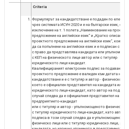
Criteria
1.
Формулярът за кандидатстване е подаден по електро
чрез системата ИСУН 2020 и е на български език, с
изключение на т. 1 полета „Наименование на проектн
предложение на английски език“ и „Кратко описание н
проектното предложение на английски език“, които с
да са попълнени на английски език и е подписан с КЕП 
с право да представлява кандидата или упълномощен
с КЕП на физическото лице автор или с титуляр
юридическото лице кандидат.
Квалифицираният електронен подпис за подаване на
проектното предложение е валиден към датата на
кандидатстване и е с титуляр и автор - физическото л
което е официален представител на кандидата или с 
юридическото лице-кандидат, като автор на подписа 
случай следва да е официалния представител на
предприятието-кандидат
или с титуляр и автор - упълномощеното физическо л
с титуляр юридическото лице-кандидат, като автор н
подписа в този случай следва да е упълномощеното
физическо лице или с титуляр юридическо лице, разл
кандидата, но изрично упоменато в представеното к