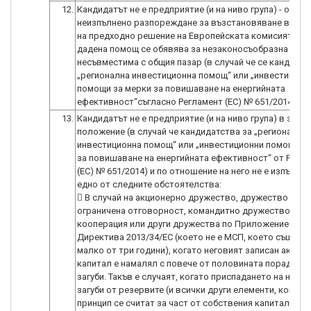
12.
Кандидатът не е предприятие (и на ниво група) - обект
неизпълнено разпореждане за възстановяване вслед
на предходно решение на Европейската комисията, с 
дадена помощ се обявява за незаконосъобразна и
несъвместима с общия пазар (в случай че се кандидат
„регионална инвестиционна помощ“ или „инвестицион
помощи за мерки за повишаване на енергийната
ефективност“съгласно Регламент (ЕС) № 651/2014)
13.
Кандидатът не е предприятие (и на ниво група) в затр
положение (в случай че кандидатства за „регионална
инвестиционна помощ“ или „инвестиционни помощи з
за повишаване на енергийната ефективност“ от Регл
(ЕС) № 651/2014) и по отношение на него не е изпълне
едно от следните обстоятелства:
 В случай на акционерно дружество, дружество с
ограничена отговорност, командитно дружество с ак
кооперация или други дружества по Приложение I към
Директива 2013/34/ЕС (което не е МСП, което съществ
малко от три години), когато неговият записан акцио
капитал е намалял с повече от половината поради на
загуби. Такъв е случаят, когато приспадането на натр
загуби от резервите (и всички други елементи, които 
принцип се считат за част от собствения капитал на