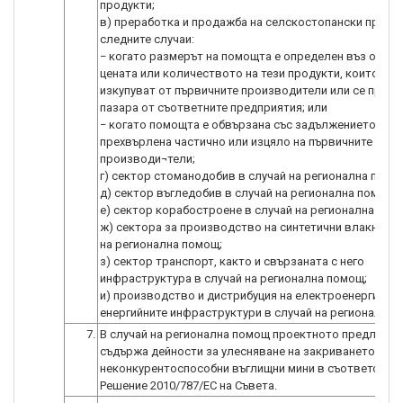
продукти;
в) преработка и продажба на селскостопански продук
следните случаи:
− когато размерът на помощта е определен въз основ
цената или количеството на тези продукти, които се
изкупуват от първичните производители или се предл
пазара от съответните предприятия; или
− когато помощта е обвързана със задължението да б
прехвърлена частично или изцяло на първичните
производи¬тели;
г) сектор стоманодобив в случай на регионална помо
д) сектор въгледобив в случай на регионална помощ;
е) сектор корабостроене в случай на регионална пом
ж) сектора за производство на синтетични влакна в 
на регионална помощ;
з) сектор транспорт, както и свързаната с него
инфраструктура в случай на регионална помощ;
и) производство и дистрибуция на електроенергия и
енергийните инфраструктури в случай на регионална 
7.
В случай на регионална помощ проектното предложен
съдържа дейности за улесняване на закриването на
неконкурентоспособни въглищни мини в съответствие
Решение 2010/787/ЕС на Съвета.