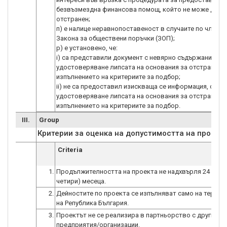
безвъзмездна финансова помощ, който не може да б
отстранен;
п) е налице неравнопоставеност в случаите по чл. 44, а
Закона за обществени поръчки (ЗОП);
р) е установено, че:
i) са представили документ с невярно съдържание, св
удостоверяване липсата на основания за отстранява
изпълнението на критериите за подбор;
ii) не са предоставил изискваща се информация, свър
удостоверяване липсата на основания за отстранява
изпълнението на критериите за подбор.
III.
Group
Критерии за оценка на допустимостта на проект
Criteria
1.
Продължителността на проекта не надхвърля 24 (два
четири) месеца.
2.
Дейностите по проекта се изпълняват само на терито
на Република България.
3.
Проектът не се реализира в партньорство с други
предприятия/организации.