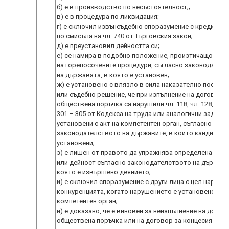
б) е в производство по несъстоятелност;;
в) е в процедура по ликвидация;
г) е сключил извънсъдебно споразумение с кредитори
по смисъла на чл. 740 от Търговския закон;
д) е преустановил дейността си;
е) се намира в подобно положение, произтичащо от с
на горепосочените процедури, съгласно законодател
на държавата, в която е установен;
ж) е установено с влязло в сила наказателно постан
или съдебно решение, че при изпълнение на договор з
обществена поръчка са нарушили чл. 118, чл. 128, чл. 2
301 – 305 от Кодекса на труда или аналогични задълж
установени с акт на компетентен орган, съгласно
законодателството на държавите, в които кандидати
установени;
з) е лишен от правото да упражнява определена про
или дейност съгласно законодателството на държава
която е извършено деянието;
и) е сключил споразумение с други лица с цел наруша
конкуренцията, когато нарушението е установено с ак
компетентен орган;
й) е доказано, че е виновен за неизпълнение на догов
обществена поръчка или на договор за концесия за