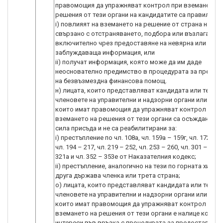
правомощия да упражняват контрол при вземането н
решения от тези органи на кандидатите са правили оп
i) повлияят на вземането на решение от страна на УО,
свързано с отстраняването, подбора или възлагането
включително чрез предоставяне на невярна или
заблуждаваща информация, или
ii) получат информация, която може да им даде
неоснователно предимство в процедурата за предос
на безвъзмездна финансова помощ.
н) лицата, които представляват кандидата или техни
членовете на управителни и надзорни органи или друг
които имат правомощия да упражняват контрол при
вземането на решения от тези органи са осъждани с 
сила присъда и не са реабилитирани за:
i) престъпление по чл. 108а, чл. 159а – 159г, чл. 172, чл.
чл. 194 – 217, чл. 219 – 252, чл. 253 – 260, чл. 301 – 307, 
321а и чл. 352 – 353е от Наказателния кодекс;
ii) престъпление, аналогично на тези по горната хипоте
друга държава членка или трета страна;
o) лицата, които представляват кандидата или техни
членовете на управителни и надзорни органи или друг
които имат правомощия да упражняват контрол при
вземането на решения от тези органи е налице конфл
интереси във връзка с процедурата за предоставяне 