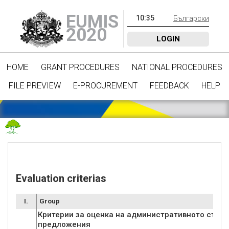
EUMIS
10
:
35
Български
2020
LOGIN
HOME
GRANT PROCEDURES
NATIONAL PROCEDURES
FILE PREVIEW
E-PROCUREMENT
FEEDBACK
HELP
Evaluation criterias
I.
Group
Критерии за оценка на административното съотв
предложения