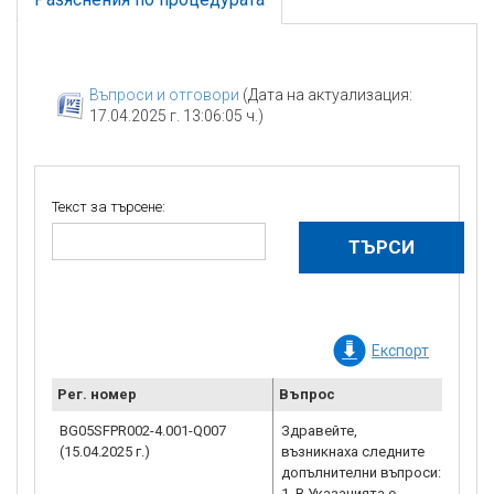
Въпроси и отговори
(Дата на актуализация:
17.04.2025 г. 13:06:05 ч.)
Текст за търсене:
Експорт
Рег. номер
Въпрос
Ра
BG05SFPR002-4.001-Q007
Здравейте,
Ув
(15.04.2025 г.)
възникнаха следните
го
допълнителни въпроси:
1. В Указанията е
1.