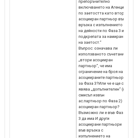
препоръчително
включването на Агенция
по заетостта като втори
асоцииран партньор във
връзка с изпълнението
на дейности по Фаза 3 и
подкрепата за намиране
на заетост.“
Въпрос: означава ли
използваното съчетание
„втори асоцииран
партньор“, че има
ограничение на броя на
асоциираните партньори
за Фаза 3?Или че е ще се
явява „допълнителен“ (в
смисъл извън
ас.партньор по Фаза 2)
асоцииран партньор?
Възможно ли е във Фаза
3 да има И други
асоциирани партньори
във връзка с
изпълнението на