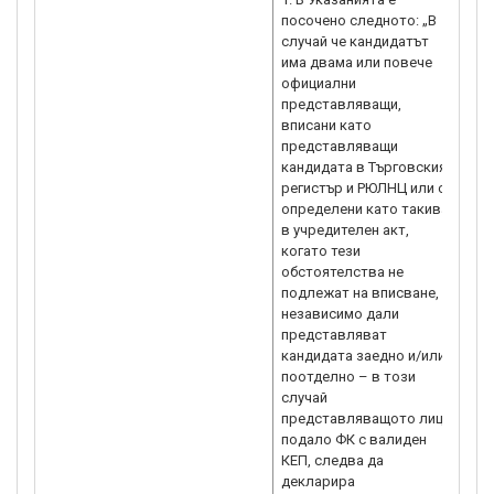
посочено следното: „В
по
случай че кандидатът
„к
има двама или повече
под
официални
2.
представляващи,
ас
вписани като
Ус
представляващи
пр
кандидата в Търговския
уч
регистър и РЮЛНЦ или са
ас
определени като такива
чле
в учредителен акт,
е 
когато тези
ил
обстоятелства не
ор
подлежат на вписване,
па
независимо дали
пр
представляват
3. 
кандидата заедно и/или
из
поотделно – в този
ас
случай
из
представляващото лице,
до
подало ФК с валиден
от
КЕП, следва да
бр
декларира
от