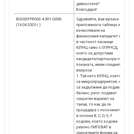
дейностите?
Благодаря!
BG05SFPR002-4.001-Q006
Здравейте, във връзка с
Ув
(14.04.2025 г.)
приложената таблица за
го
изчисляване на
Пр
финансовия капацитет и
ин
в частност касаещи
не
ЮЛНЦ само с ОПРНСД,
ко
които са допустими
ка
кандидати/партньори по
им
поканата, имам следните
РЕ
въпроси:
20
1. Тъй като ЮЛНЦ, които
ПА
са микропредприятия, не
по
са задължени да подават
оп
баланс, респ. подават
ка
съкратен вариант на
це
такъв, то как да се
ев
процедира с посочените
Ръ
в колони B, C, D, E, F
док
кодове, които кодове
ЗУ
реално ЛИПСВАТ в
ка
съкратените форми на
пр