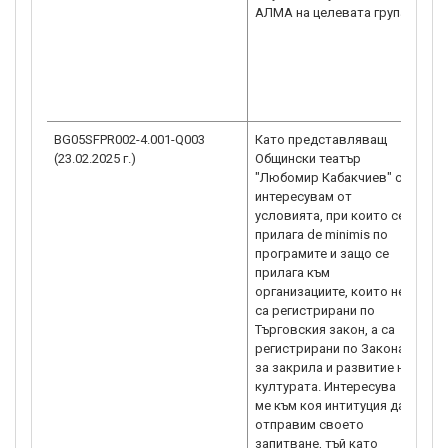
гр
та
ка
пр
„М
ме
BG05SFPR002-4.001-Q003
Като представляващ
Съг
(23.02.2025 г.)
Общински театър
ка
"Любомир Кабакчиев" се
ра
интересувам от
Ус
условията, при които се
в 
прилага de minimis по
от
програмите и защо се
ка
прилага към
ка
организациите, които не
BG
са регистрирани по
ИН
Търговския закон, а са
на
регистрирани по Закона
пр
за закрила и развитие на
ми
културата. Интересува
Ре
ме към коя интитуция да
Ко
отправим своето
от
запитване, тъй като
10