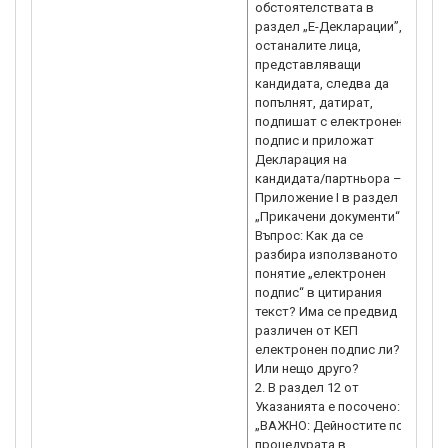
обстоятелствата в
вк
раздел „E-Декларации”, а
Дей
останалите лица,
представляващи
кандидата, следва да
попълнят, датират,
подпишат с електронен
подпис и приложат
Декларация на
кандидата/партньора –
Приложение I в раздел
„Прикачени документи“
Въпрос: Как да се
разбира използваното
понятие „електронен
подпис“ в цитирания
текст? Има се предвид
различен от КЕП
електронен подпис ли?
Или нещо друго?
2. В раздел 12 от
Указанията е посочено:
„ВАЖНО: Дейностите по
процедурата в