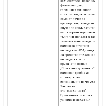
задължителен независим
Мл
финансов одит,
тр
годишният финансов
фи
отчет може да се състои
На
само от отчет за
ин
приходите и разходите. В
на
случай че кандидатите/
По
партньорите, еднолични
фи
търговци, попадат в тази
фи
хипотеза и не са подали
за
Баланс за отчетния
ка
период към НСИ, следва
из
да представят Баланс за
ка
периода, като го
па
прикачат в секция
пр
„Прикачени документи”.
об
Балансът трябва да
За
отговарят на
Ме
изискванията на чл. 25 от
ка
Закона за
от
счетоводството".
пр
Приложимо ли е това
це
условие и за ЮЛНЦ?
По
Уп