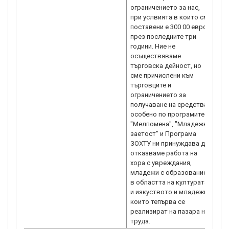
ограничението за нас,
фу
при услвията в които сме
съ
поставени е 300 00 евро
mi
през последните три
вес
години. Ние не
15
осъществяваме
ор
търговска дейност, но
об
сме причислени към
оп
търговците и
mi
ограничението за
сп
получаване на средства,
оп
особено по програмите
ре
"Мелпомена", "Младежка
Ми
заетост" и Програма
ЗОХТУ ни принуждава да
отказваме работа на
хора с увреждания,
младежи с образование
в областта на културата
и изкуството и младежи,
които тепърва се
реализират на пазара на
труда.