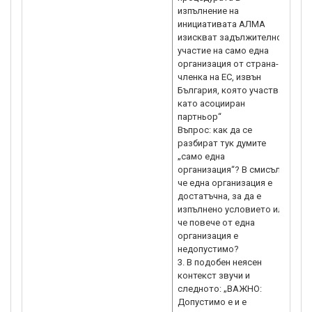
изпълнение на
инициативата АЛМА
изискват задължително
участие на само една
организация от страна-
членка на ЕС, извън
България, която участва
като асоцииран
партньор“
Въпрос: как да се
разбират тук думите
„само една
организация“? В смисъл,
че една организация е
достатъчна, за да е
изпълнено условието или
че повече от една
организация е
недопустимо?
3. В подобен неясен
контекст звучи и
следното: „ВАЖНО:
Допустимо е и е