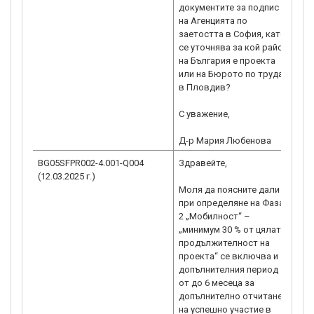
документите за подпис -
пр
на Агенцията по
це
заетостта в София, като
Аг
се уточнява за кой район
Со
на България е проекта
те
или на Бюрото по труда
Аге
в Пловдив?
от
С уважение,
Д-р Мария Любенова
BG05SFPR002-4.001-Q004
Здравейте,
Ув
(12.03.2025 г.)
го
Моля да поясните дали
при определяне на Фаза
Пр
2 „Мобилност“ –
„М
„минимум 30 % от цялата
пр
продължителност на
пр
проекта“ се включва и
бе
допълнителния период
до
от до 6 месеца за
ме
допълнително отчитане
от
на успешно участие в
АЛ