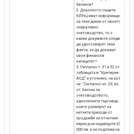
баланса?
къ
2. Доколкото същите
да
ЮЛНЦ имат информация
ка
за тези данни от своето
съ
оперативно
фи
счетоводство, то с
ка
какви документи следва
„Р
да удостоверят тези
202
факти, за да докажат
Съ
своя финансов
за
капацитет?
BG
3. Съгласно т. 31 и 32 от
ин
таблицата в "Критерии за
по
АСД" е уточнено, че за ЕТ,
фи
че: "Съгласно чл. 29, ал. 3
ка
от Закона за
из
счетоводството,
Сч
едноличните търговци, на
при
които размерът на
на
нетните приходи от
та
продажби за отчетния
па
период не надхвърля 200
пр
000 лв. и не подлежи на
пр