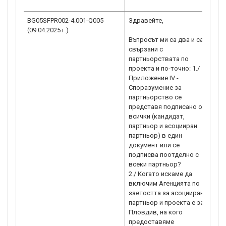
„П
BG05SFPR002-4.001-Q005
Здравейте,
Ув
(09.04.2025 г.)
го
Въпросът ми са два и са
свързани с
1.
партньорствата по
на
проекта и по-точно: 1./
IV
Приложение IV -
ед
Споразумение за
по
партньорство се
ка
представя подписано от
ас
всички (кандидат,
из
партньор и асоцииран
вс
партньор) в един
па
документ или се
подписва поотделно с
2. 
всеки партньор?
вк
2./ Когато искаме да
за
включим Агенцията по
па
заетостта за асоцииран
пр
партньор и проекта е за
ре
Пловдив, на кого
те
предоставяме
до