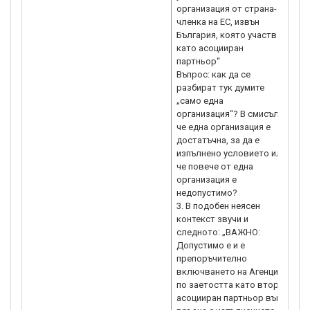
организация от страна-
членка на ЕС, извън
България, която участва
като асоцииран
партньор“
Въпрос: как да се
разбират тук думите
„само една
организация“? В смисъл,
че една организация е
достатъчна, за да е
изпълнено условието или
че повече от една
организация е
недопустимо?
3. В подобен неясен
контекст звучи и
следното: „ВАЖНО:
Допустимо е и е
препоръчително
включването на Агенция
по заетостта като втори
асоцииран партньор във