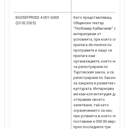
„М
ме
BG05SFPR002-4.001-Q003
Като представляващ
Съг
(23.02.2025)
Общински театър
ка
"Любомир Кабакчиев" се
ра
интересувам от
Ус
условията, при които се
в 
прилага de minimis по
от
програмите и защо се
ка
прилага към
ка
организациите, които не
BG
са регистрирани по
ИН
Търговския закон, а са
на
регистрирани по Закона
пр
за закрила и развитие на
ми
културата. Интересува
Ре
ме към коя интитуция да
Ко
отправим своето
от
запитване, тъй като
10
ограничението за нас,
фу
при услвията в които сме
съ
поставени е 300 00 евро
mi
през последните три
вес