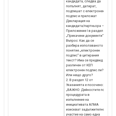
кандидата, следва да
попълнят, датират,
подпишат с електронен
подпис и приложат
Декларация на
кандидата/партньора –
Приложение I в раздел
„Прикачени документи“
Въпрос: Как да се
разбира използваното
понятие „електронен
подпис“ в цитирания
текст? Има се предвид
различен от КЕП
електронен подпис ли?
Или нещо друго?
2. В раздел 12 от
Указанията е посочено:
„ВАЖНО: Дейностите по
процедурата в
изпълнение на
инициативата АЛМА
изискват задължително
участие на само една