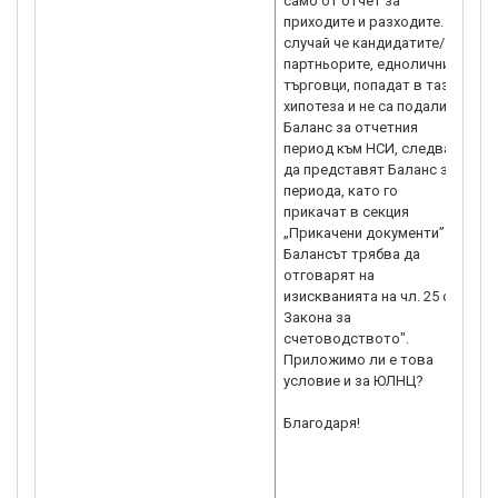
само от отчет за
ин
приходите и разходите. В
на
случай че кандидатите/
По
партньорите, еднолични
фи
търговци, попадат в тази
фи
хипотеза и не са подали
за
Баланс за отчетния
ка
период към НСИ, следва
из
да представят Баланс за
ка
периода, като го
па
прикачат в секция
пр
„Прикачени документи”.
об
Балансът трябва да
За
отговарят на
Ме
изискванията на чл. 25 от
ка
Закона за
от
счетоводството".
пр
Приложимо ли е това
це
условие и за ЮЛНЦ?
По
Уп
Благодаря!
из
ин
ба
ра