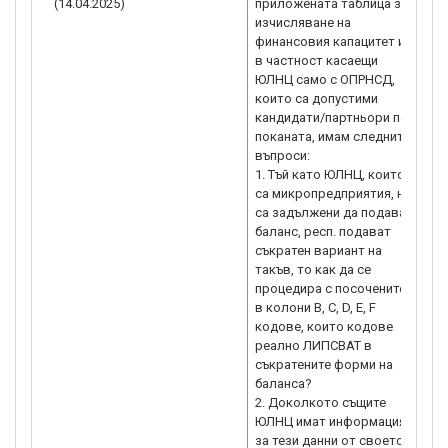
(14.04.2025)
приложената таблица за
го
изчисляване на
Пр
финансовия капацитет и
ин
в частност касаещи
не
ЮЛНЦ само с ОПРНСД,
ко
които са допустими
ка
кандидати/партньори по
им
поканата, имам следните
РЕ
въпроси:
20
1. Тъй като ЮЛНЦ, които
ПА
са микропредприятия, не
по
са задължени да подават
оп
баланс, респ. подават
ка
съкратен вариант на
це
такъв, то как да се
ев
процедира с посочените
Ръ
в колони B, C, D, E, F
док
кодове, които кодове
ЗУ
реално ЛИПСВАТ в
ка
съкратените форми на
пр
баланса?
къ
2. Доколкото същите
да
ЮЛНЦ имат информация
ка
за тези данни от своето
съ