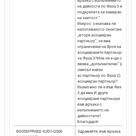
връзка с изпълнението
на дейности по Фаза 3 и
подкрепата за намиране
на заетост.“
Въпрос: означава ли
използваното съчетание
„втори асоцииран
партньор“, че има
ограничение на броя на
асоциираните партньори
за Фаза 3?Или че е ще се
явява „допълнителен“ (в
смисъл извън
ас.партньор по Фаза 2)
асоцииран партньор?
Възможно ли е във Фаза
3 да има И други
асоциирани партньори
във връзка с
изпълнението на
дейностите?
Благодаря!
BG05SFPR002-4.001-Q006
Здравейте, във връзка с
Ув