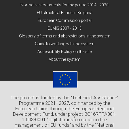
Normative documents for the period 2014 - 2020
EU structural Funds in Bulgaria
European Commission portal
EUMIS 2007 - 2013
Glossary of terms and abbreviations in the system
Guide to working with the system
Accessibility Policy on the site
About the system
The project is funded by the “Technical Assistance”
Programme 2021–2027, co-financed by the
European Union through the European Regional
Development Fund, under project BG16RFTA001-
1.003-0001 “Digital transformation in the
management of EU funds” and by the “National