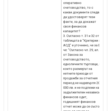
оперативно
фи
счетоводство, то с
ка
какви документи следва
„Р
да удостоверят тези
202
факти, за да докажат
Съ
своя финансов
за
капацитет?
BG
3. Съгласно т. 31 и 32 от
ин
таблицата в "Критерии за
по
АСД" е уточнено, че за ЕТ,
фи
че: "Съгласно чл. 29, ал. 3
ка
от Закона за
из
счетоводството,
Сч
едноличните търговци, на
при
които размерът на
на
нетните приходи от
та
продажби за отчетния
па
период не надхвърля 200
пр
000 лв. и не подлежи на
пр
задължителен независим
Мл
финансов одит,
тр
годишният финансов
фи
отчет може да се състои
На