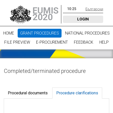
EUMIS
10
:
25
Български
2020
LOGIN
HOME
GRANT PROCEDURES
NATIONAL PROCEDURES
FILE PREVIEW
E-PROCUREMENT
FEEDBACK
HELP
Completed/terminated procedure
Procedural documents
Procedure clarifications