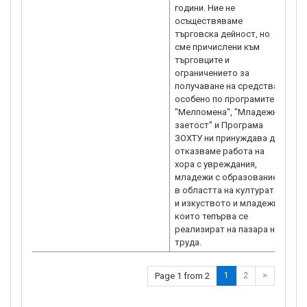
години. Ние не
15
осъществяваме
ор
търговска дейност, но
об
сме причислени към
оп
търговците и
mi
ограничението за
сп
получаване на средства,
оп
особено по програмите
ре
"Мелпомена", "Младежка
Ми
заетост" и Програма
ЗОХТУ ни принуждава да
отказваме работа на
хора с увреждания,
младежи с образование
в областта на културата
и изкуството и младежи,
които тепърва се
реализират на пазара на
труда.
Page 1 from 2
1
2
>