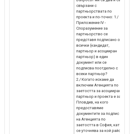
свързани с
1.
партньорствата по
на
проекта и по-точно: 1./
IV
Приложение IV -
ед
Споразумение за
по
партньорство се
ка
представя подписано от
ас
всички (кандидат,
из
партньор и асоцииран
вс
партньор) в един
па
документ или се
подписва поотделно с
2. 
всеки партньор?
вк
2./ Когато искаме да
за
включим Агенцията по
па
заетостта за асоцииран
пр
партньор и проекта е за
ре
Пловдив, на кого
те
предоставяме
до
документите за подпис -
пр
на Агенцията по
це
заетостта в София, като
Аг
се уточнява за кой район
Со