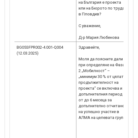
на България е проекта
те
или на Бюрото по труда
Аге
в Пловдив?
от
С уважение,
Д-р Мария Любенова
BG05SFPR002-4.001-Q004
Здравейте,
Ув
(12.03.2025)
го
Моля да поясните дали
при определяне на Фаза
Пр
2 „Мобилност“ –
„М
„минимум 30 % от цялата
пр
продължителност на
пр
проекта“ се включва и
бе
допълнителния период
до
от до 6 месеца за
ме
допълнително отчитане
от
на успешно участие в
АЛ
гр
та
ка
пр