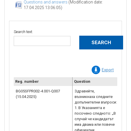
Questions and answers
(Modification date:
17.04.2025 13:06:05)
Search text:
Export
Reg. number
Question
Cla
BG05SFPR002-4.001-Q007
Здравейте,
Ув
(15.04.2025)
възникнаха следните
го
допълнителни въпроси:
1. В Указанията е
1.
посочено следното: „В
по
случай че кандидатът
„к
има двама или повече
под
официални
2.