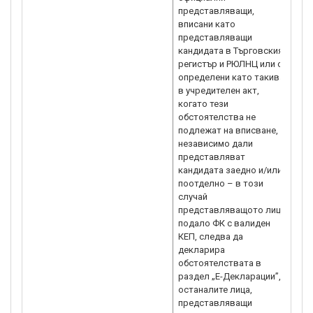
представляващи,
ас
вписани като
Ус
представляващи
пр
кандидата в Търговския
уч
регистър и РЮЛНЦ или са
ас
определени като такива
чле
в учредителен акт,
е 
когато тези
ил
обстоятелства не
ор
подлежат на вписване,
па
независимо дали
пр
представляват
3. 
кандидата заедно и/или
из
поотделно – в този
ас
случай
из
представляващото лице,
до
подало ФК с валиден
от
КЕП, следва да
бр
декларира
от
обстоятелствата в
вк
раздел „E-Декларации”, а
Дей
останалите лица,
представляващи