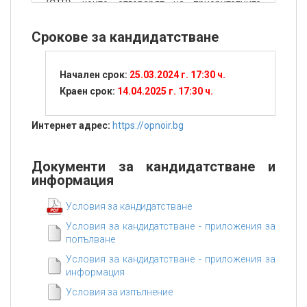
(СТП), които отговарят на приоритетните
направления на ИСИС 2021-2027 и имат
уникален принос по изпълнение на
Срокове за кандидатстване
стратегически ангажименти на България по
Зелената сделка, синята, нисковъглеродната
и кръговата икономика, морските изследвания
Начален срок:
25.03.2024 г. 17:30 ч.
и имат ясно изразен принос за развитие на
Краен срок:
14.04.2025 г. 17:30 ч.
слаборазвитите райони.
Интернет адрес:
https://opnoir.bg
Документи за кандидатстване и
информация
Условия за кандидатстване
Условия за кандидатстване - приложения за
попълване
Условия за кандидатстване - приложения за
информация
Условия за изпълнение