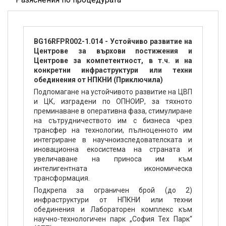
BG16RFPR002-1.014 - Устойчиво развитие на
Центрове за върхови постижения и
Центрове за компетентност, в т.ч. и на
конкретни инфраструктури или техни
обединения от НПКНИ (Приключила)
Подпомагане на устойчивото развитие на ЦВП
и ЦК, изградени по ОПНОИР, за тяхното
преминаване в оперативна фаза, стимулиране
на сътрудничеството им с бизнеса чрез
трансфер на технологии, пълноценното им
интегриране в научноизследователската и
иновационна екосистема на страната и
увеличаване на приноса им към
интелигентната икономическа
трансформация.
Подкрепа за ограничен брой (до 2)
инфраструктури от НПКНИ или техни
обединения и Лабораторен комплекс към
научно-технологичен парк „София Тех Парк“