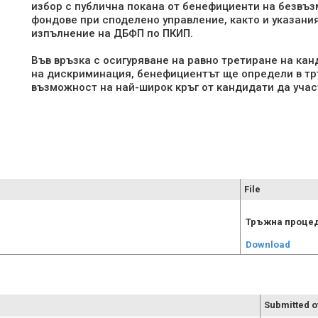
избор с публична покана от бенефициенти на безвъ
фондове при споделено управление, както и указани
изпълнение на ДБФП по ПКИП.
Във връзка с осигуряване на равно третиране на ка
на дискриминация, бенефициентът ще определи в тр
възможност на най-широк кръг от кандидати да учас
File
Тръжна процед
Download
Submitted o