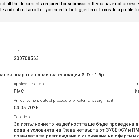
nd all the documents required for submission. If you have not accessed
eate and submit an offer, you need to be logged in or to create a profile 
UIN
200700563
ален апарат за лазерна епилация SLD - 1 бр.
Applicable legal act
Pr
ПМС
И
Announcement date of procedure for external assignment
04.05.2026
Description
За изпълнението на дейността ще бъде проведена п
реда и условията на Глава четвърта от ЗУСЕФСУ и ПМ
правилата за разглеждане и оценяване на оферти и 