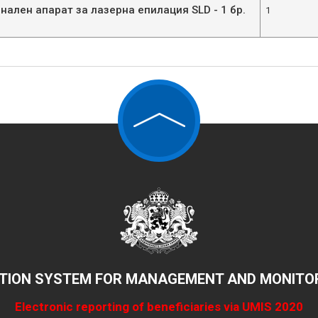
ален апарат за лазерна епилация SLD - 1 бр.
1
TION SYSTEM FOR MANAGEMENT AND MONITOR
Electronic reporting of beneficiaries via UMIS 2020