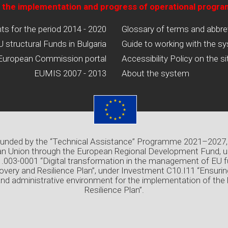
 the implementation and progress of operational progr
 for the period 2014 - 2020
Glossary of terms and abbre
U structural Funds in Bulgaria
Guide to working with the s
European Commission portal
Accessibility Policy on the si
EUMIS 2007 - 2013
About the system
 funded by the “Technical Assistance” Programme 2021–2027,
n Union through the European Regional Development Fund, u
03-0001 “Digital transformation in the management of EU f
overy and Resilience Plan”, under Investment C10.I11 “Ensuri
and administrative environment for the implementation of the
Resilience Plan”.