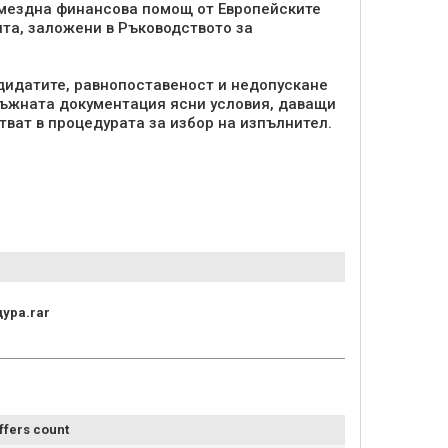
змездна финансова помощ от Европейските
ята, заложени в Ръководството за
ндидатите, равнопоставеност и недопускане
ъжната документация ясни условия, даващи
тват в процедурата за избор на изпълнител.
ура.rar
ffers count