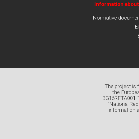
Information about
Normative documents
E
The project is
the Europea
BG16RFTA001-1.0
“National Rec
information 