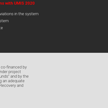
ams with UMIS 2020
viations in the system
ystem
te
 co-financed by
nder project
unds” and by the
ng an adequate
 Recovery and