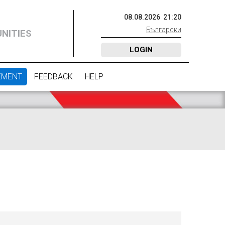
08
.
08
.
2026
21
:
20
Български
NITIES
LOGIN
EMENT
FEEDBACK
HELP