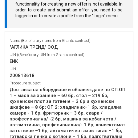
functionality for creating a new offer is not available. In
order to create and submit an offer, you need to be
logged in or to create a profile from the "Login" menu
Name (Beneficiary name from Grants contract)
"АГЛИКА ТРЕЙД" ООД
UIN ((Beneficiary UIN from Grants contract)
ЕИК
UIN
200813618
Procedure subject
Доставка на оборудване и обзавеждане по ОП:ОП
1 – маса за хранене – 60 бр, стол – 219 бр,
кухненски плот за готвене – 3 бр и кухненски
шкафове – 8 бр; ОП 2: хладилник–1 бр, хладилна
камера - 1 бр, фритюрник – 3 бр, скара /
професионална/ -2 бр, машина за кебапчета /
автоматична, професионална/- 1 бр, конвектомат
за готвене –1 бр, автоматичен газов тиган –1 бр,
готварска печка с котлони – 1 бр, подготвителна