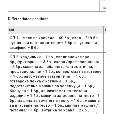
Downlo
Differentiated positions
Lot
Submi
ОП 1 – маса за хранене – 60 бр., стол – 219 бр.,
1
кухненски плот за готвене – 3 бр. и кухненски
шкафове – 8 бр.
ОП 2: хладилник – 1 бр., хладилна камера - 1
1
бр., фритюрник – 3 бр., скара /професионална/
- 2 бр., машина за кебапчета /автоматична,
професионална/ - 1 бр., конвектомат за готвене
– 1 бр., автоматичен газов тиган – 1 бр.,
готварска печка с котлони – 1 бр.,
подготвителна машина за зеленчуци – 1 бр.,
блендер – 1 бр., конвектомат за тестени
изделия – 1 бр., машина за месене на тесто - 1
бр., машина за точене на тесто – 1 бр., машина
за втасване на тесто – 1 бр., миялна машина /
поточна/ - 1 бр., витрина за храна – 2 бр.,