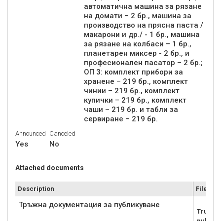
автоматична машина за рязане
на домати – 2 бр., машина за
производство на прясна паста /
макарони и др./ - 1 бр., машина
за рязане на колбаси – 1 бр.,
планетарен миксер - 2 бр., и
професионален пасатор – 2 бр.;
ОП 3: комплект прибори за
хранене – 219 бр., комплект
чинии – 219 бр., комплект
купички – 219 бр., комплект
чаши – 219 бр. и табли за
сервиране – 219 бр.
Announced
Canceled
Yes
No
Attached documents
Description
File
Тръжна документация за публикуване
Trujna
publiku