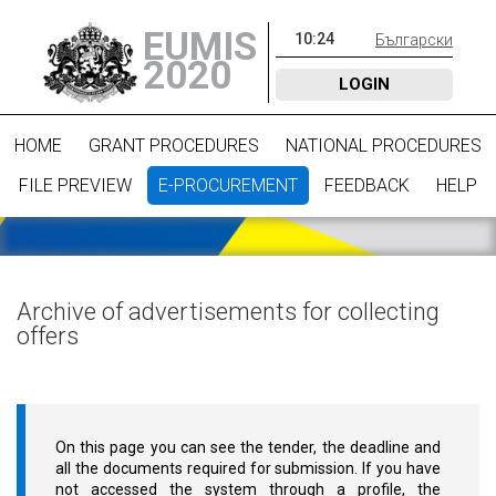
EUMIS
10
:
24
Български
2020
LOGIN
HOME
GRANT PROCEDURES
NATIONAL PROCEDURES
FILE PREVIEW
E-PROCUREMENT
FEEDBACK
HELP
Archive of advertisements for collecting
offers
On this page you can see the tender, the deadline and
all the documents required for submission. If you have
not accessed the system through a profile, the