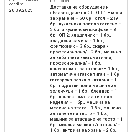
Description
deadline
Доставка на оборудване и
26.09.2025
обзавеждане по ОП: ОП 1 – маса
за хранене – 60 бр., стол – 219
бр., кухненски плот за готвене –
3 бр. и кухненски шкафове – 8
бр.; ОП 2: хладилник – 1 бр.,
хладилна камера - 1 бр.,
фритюрник – 3 бр., скара /
професионална/ - 2 бр., машина
за кебапчета /автоматична,
професионална/ - 1 бр.,
конвектомат за готвене – 1 бр.,
автоматичен газов тиган – 1 бр.,
готварска печка с котлони – 1
бр., подготвителна машина за
зеленчуци – 1 бр., блендер – 1
бр., конвектомат за тестени
изделия – 1 бр., машина за
месене на тесто - 1 бр., машина
за точене на тесто – 1 бр.,
машина за втасване на тесто – 1
бр., миялна машина /поточна/ -
1 бр., витрина за храна – 2 бр.,