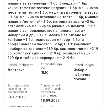
машина за зеленчуци – 1 бр, блендер – 1 бр,
конвектомат за тестени изделия –1 бр, машина за
месене на тесто -1 бр, машина за точене на тесто
– 1 бр, машина за втасване на тесто –1 бр, миялна
машина /поточна/ - 1 бр, витрина за храна –2 бр,
автоматична машина за рязане на домати – 2 бр,
машина за производство на прясна паста /
макарони и др./ - 1 бр, машина за рязане на
колбаси –1 бр, планетарен миксер -2 бр. и
професионален пасатор –2 бр; ОП 3: комплект
прибори за хранене –219 бр, комплект чинии –219
бр, комплект купички – 219 бр, комплект чаши –
219 бр и табли за сервиране – 219 бр.
Applicable legal
Procedure objective
Procedure type
act
Доставка
Избор с
ПМС
публична
покана
Estimated value
Announcement
according the
date of procedure
announcement
for external
assignment
343 710.00
18.09.2025
Offers submission