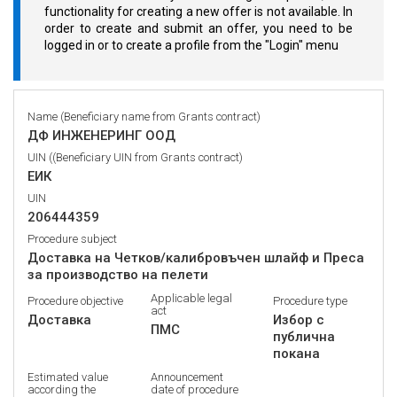
functionality for creating a new offer is not available. In
order to create and submit an offer, you need to be
logged in or to create a profile from the "Login" menu
Name (Beneficiary name from Grants contract)
ДФ ИНЖЕНЕРИНГ ООД
UIN ((Beneficiary UIN from Grants contract)
ЕИК
UIN
206444359
Procedure subject
Доставка на Четков/калибровъчен шлайф и Преса
за производство на пелети
Applicable legal
Procedure objective
Procedure type
act
Доставка
Избор с
ПМС
публична
покана
Estimated value
Announcement
according the
date of procedure