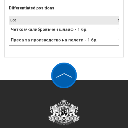
Differentiated positions
Lot
Submi
Четков/калибровъчен шлайф - 1 бр.
1
Преса за производство на пелети - 1 бр.
1