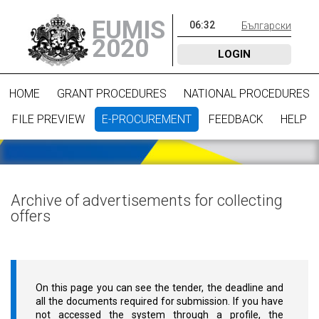
EUMIS
06
:
32
Български
2020
LOGIN
HOME
GRANT PROCEDURES
NATIONAL PROCEDURES
FILE PREVIEW
E-PROCUREMENT
FEEDBACK
HELP
Archive of advertisements for collecting
offers
On this page you can see the tender, the deadline and
all the documents required for submission. If you have
not accessed the system through a profile, the