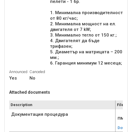
пелети - 1 бр.
1. Минимална производителност
от 80 кг/час;
2. Минимална мощност на ел.
двигателя от 7 kW;
3. Минимално тегло от 150 кг.;
4. Двигателят да бъде
трифазен;
5. Диаметър на матрицата – 200
мм.;
6. Гаранция минимум 12 месеца;
Announced
Canceled
Yes
No
Attached documents
Description
File
Документация процедура
ПМС - 
Downlo