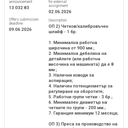
announcement
for external
assignment
13 032.83
02.06.2026
Offers submission
Description
deadline
ОП 2) Четков/калибровъчен
09.06.2026
шлайф - 1 бр.
1. Минимална работна
широчина от 900 мм.;
2. Минимална дебелина на
детайлите (или работна
височина на машината) да е 8
мм.;
3. Налични изводи за
аспирация;
4. Наличен потенциометър за
регулиране на оборотите;
5. Работни групи четки - 3 бр.;
6. Минимален диаметър на
четките по групи - 200 мм.;
7. Гаранция минимум 12 месеца;
ОП 3) Преса за производство на