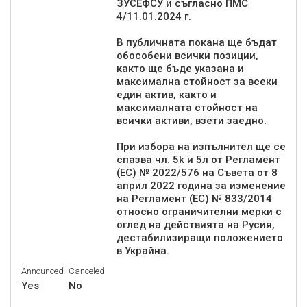
ЗУСЕФСУ и съгласно ПМС
4/11.01.2024 г.
В публичната покана ще бъдат
обособени всички позиции,
както ще бъде указана и
максимална стойност за всеки
един актив, както и
максималната стойност на
всички активи, взети заедно.
При избора на изпълнител ще се
спазва чл. 5k и 5л от Регламент
(ЕС) № 2022/576 на Съвета от 8
април 2022 година за изменение
на Регламент (ЕС) № 833/2014
относно ограничителни мерки с
оглед на действията на Русия,
дестабилизиращи положението
Announced
Canceled
Yes
No