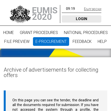
EUMIS
09
:
19
Български
2020
LOGIN
HOME
GRANT PROCEDURES
NATIONAL PROCEDURES
FILE PREVIEW
E-PROCUREMENT
FEEDBACK
HELP
Archive of advertisements for collecting
offers
On this page you can see the tender, the deadline and
all the documents required for submission. If you have
not accessed the system through a profile, the