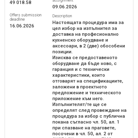
assignment
49 018.58
09.06.2026
Offers submission
Description
deadline
Настоящата процедура има за
16.06.2026
цел избор на изпълнител за
доставка на професионално
кухненско оборудване и
аксесоари, в 2 (две) обособени
позиции.
Изисква се предоставеното
оборудване да бъде ново, с
гаранция и с технически
характеристики, които
отговарят на спецификациите,
заложени в проектното
предложение и техническото
приложение към него.
Изпълнителят/те ще се
определят след провеждане на
процедура за избор с публична
покана съгласно чл. 50, ал. 1
при спазване на праговете,
посочени в чл. 50, ал. 2 от