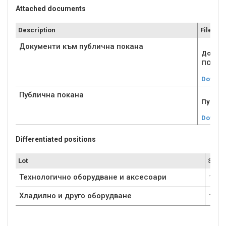
Attached documents
Description
File
Документи към публична покана
Докуме
ПОКАНА
Downlo
Публична покана
Публич
Downlo
Differentiated positions
Lot
Submi
Технологично оборудване и аксесоари
1
Хладилно и друго оборудване
1