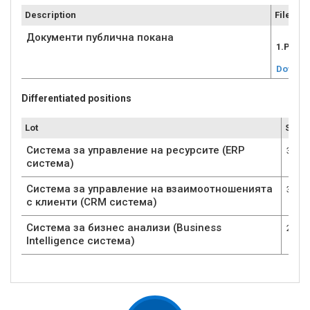
Description
File
Документи публична покана
1.Publi
Downlo
Differentiated positions
Lot
Submi
Система за управление на ресурсите (ERP
3
система)
Система за управление на взаимоотношенията
3
с клиенти (CRM система)
Система за бизнес анализи (Business
2
Intelligence система)