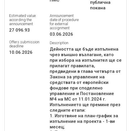
ПМС
публична
покана
Estimated value
Announcement
according the
date of procedure
announcement
for external
assignment
27 096.93
03.06.2026
Offers submission
Description
deadline
Дейността ще бъде изпълнена
10.06.2026
чрез външно възлагане, като
при избора на изпълнител ще се
прилагат правилата,
предвидени в глава четвърта от
Закона за управление на
средствата от европейски
фондове при споделено
управление и Постановление
№4 на МС от 11.01.2024 г.
Изпълнението ще премине през
следните етапи:
1. Изготвяне на план-график за
изпълнение на проекта - 1-ви
месец;