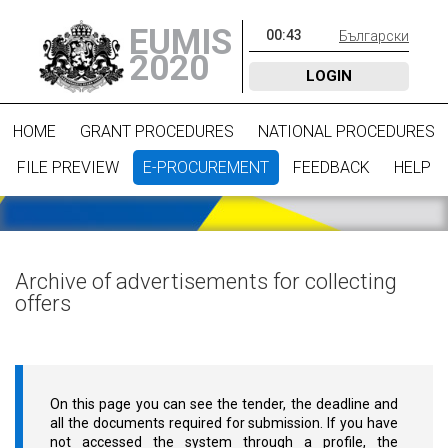
EUMIS
00
:
43
Български
2020
LOGIN
HOME
GRANT PROCEDURES
NATIONAL PROCEDURES
FILE PREVIEW
E-PROCUREMENT
FEEDBACK
HELP
Archive of advertisements for collecting
offers
On this page you can see the tender, the deadline and
all the documents required for submission. If you have
not accessed the system through a profile, the