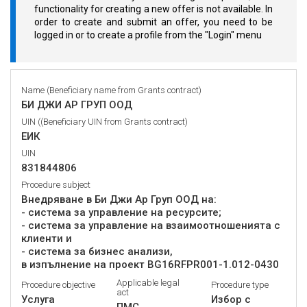
functionality for creating a new offer is not available. In
order to create and submit an offer, you need to be
logged in or to create a profile from the "Login" menu
Name (Beneficiary name from Grants contract)
БИ ДЖИ АР ГРУП ООД
UIN ((Beneficiary UIN from Grants contract)
ЕИК
UIN
831844806
Procedure subject
Внедряване в Би Джи Ар Груп ООД на:
- система за управление на ресурсите;
- система за управление на взаимоотношенията с
клиенти и
- система за бизнес анализи,
в изпълнение на проект BG16RFPR001-1.012-0430
Applicable legal
Procedure objective
Procedure type
act
Услуга
Избор с