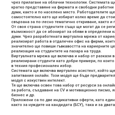
чрез прилагане на облачни технологии. Системата щ
кратко представяне на фирмата и свободни работни 
думи, както и по населено място. Работодателите ще
самостоятелно като ще избират колко време да стои
свързана за по-лесно тематично откриване, както и 
От своя страна студентите също ще могат да се реги
възможност да се абонират за обяви в определени к
думи. Чрез разработената виртуална мрежа от карие
реализират работа в отдалечен офис на фирми, които
значително ще повиши гъвкавостта на кариерните ц
реализация на студентите на пазара на труда.
Виртуалната мрежа ще включва и набор от разкази в 
реализирани студенти като добри примери, по които
в техния професионален избор.
Системата ще включва виртуален асистент, който ще
запитвания онлайн. Този модул ще бъде предварител
модул с изкуствен интелект.
Тя ще включва освен това набор от ресурси за онла
за работа, създаване на CV и мотивационно писмо, 
бизнес и др.
Приложени са по две индикативни оферти, като един
както за нуждите на кандидата (БСУ), така и за дват