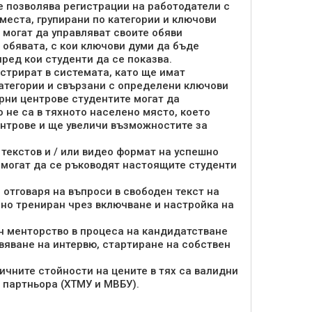
е позволява регистрации на работодатели с
места, групирани по категории и ключови
 могат да управляват своите обяви
 обявата, с кои ключови думи да бъде
пред кои студенти да се показва.
стрират в системата, като ще имат
атегории и свързани с определени ключови
рни центрове студентите могат да
 не са в тяхното населено място, което
ентрове и ще увеличи възможностите за
текстов и / или видео формат на успешно
 могат да се ръководят настоящите студенти
 отговаря на въпроси в свободен текст на
но трениран чрез включване и настройка на
йн менторство в процеса на кандидатстване
явяване на интервю, стартиране на собствен
ичните стойности на цените в тях са валидни
а партньора (ХТМУ и МВБУ).