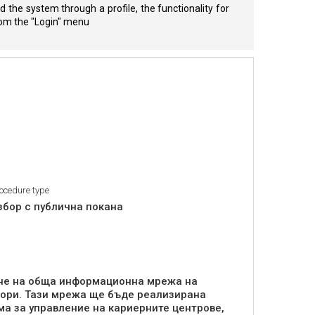
 the system through a profile, the functionality for
from the "Login" menu
ocedure type
збор с публична покана
ане на обща информационна мрежа на
ьори. Тази мрежа ще бъде реализирана
ма за управление на кариерните центрове,