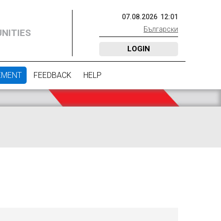
07
.
08
.
2026
12
:
01
Български
NITIES
LOGIN
EMENT
FEEDBACK
HELP