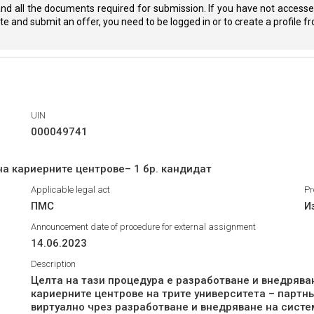
nd all the documents required for submission. If you have not accessed
eate and submit an offer, you need to be logged in or to create a profile 
UIN
000049741
 кариерните центрове– 1 бр. кандидат
Applicable legal act
Pr
ПМС
И
Announcement date of procedure for external assignment
14.06.2023
Description
Целта на тази процедура е разработване и внедряв
кариерните центрове на трите университета – партн
виртуално чрез разработване и внедряване на систе