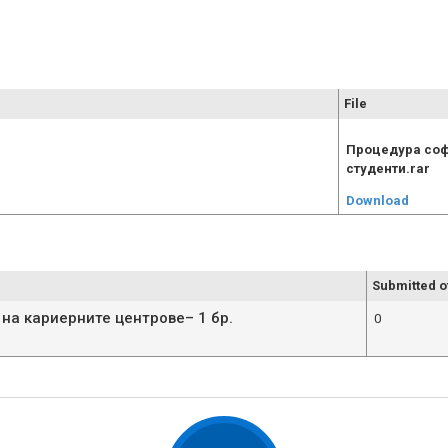
File
Процедура соф
студенти.rar
Download
Submitted o
а кариерните центрове– 1 бр.
0