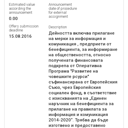
Estimated value
Announcement
according the
date of procedure
announcement
for external
assignment
0.00
Offers submission
Description
deadline
Дейността включва прилагане
15.08.2016
на мерки за информация и
комуникация , предприети от
бенефициента, за информиране
на обществеността, относно
получената финансовата
подкрепа от Оперативна
Програма "Развитие на
човешките рсурси"
съфинансирана от Европейския
Съюз, чрез Европейския
социален фонд, в съответствие
с изискванията на „Единен
наръчник на бенефициента за
прилагане на правилата за
информация и комуникация
2014-2020“. Трябва да бъде
изготвено и предоставено