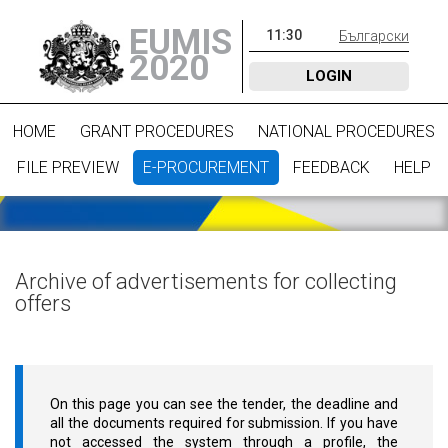
EUMIS
11
:
30
Български
2020
LOGIN
HOME
GRANT PROCEDURES
NATIONAL PROCEDURES
FILE PREVIEW
E-PROCUREMENT
FEEDBACK
HELP
Archive of advertisements for collecting
offers
On this page you can see the tender, the deadline and
all the documents required for submission. If you have
not accessed the system through a profile, the