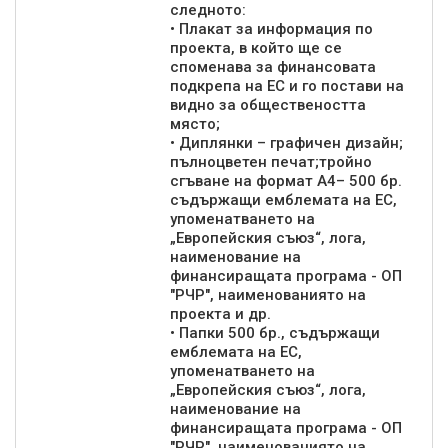
следното:
• Плакат за информация по
проекта, в който ще се
споменава за финансовата
подкрепа на ЕС и го постави на
видно за обществеността
място;
• Диплянки – графичен дизайн;
пълноцветен печат;тройно
сгъване на формат А4– 500 бр.
съдържащи емблемата на ЕС,
упоменатването на
„Европейския съюз“, лога,
наименование на
финансиращата програма - ОП
"РЧР", наименованиято на
проекта и др.
• Папки 500 бр., съдържащи
емблемата на ЕС,
упоменатването на
„Европейския съюз“, лога,
наименование на
финансиращата програма - ОП
"РЧР", наименованиято на