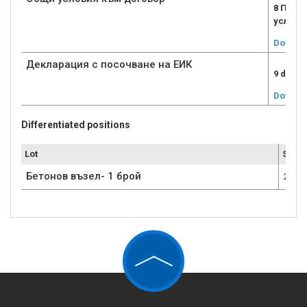
8 Прил
услови
Downlo
Декларация с посочване на ЕИК
9 dec_E
Downlo
Differentiated positions
Lot
Submi
Бетонов възел- 1 брой
2