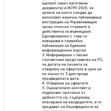
(целият пакет изготвени
документи) в ИСУН 2020, за
целите на което следва да
използват изрично публикувана
инструкция на Управляващия
орган относно стъпките и
действията за въвеждане.
Едновременно с това се
извършва и служебна
публикация на Единния
информационен портал
3: Информиране с писмо
съответния представител на РС,
за датата на сесията за
отваряне на офертите в срок не
по-късно от 3 дни преди
предвидената дата.
4: Отваряне на офертите.
5: Оценителите изготвят и
подписват протокол от
дейността си, съдържащ
класиране на кандидатите, и го
предават на бенефициента за