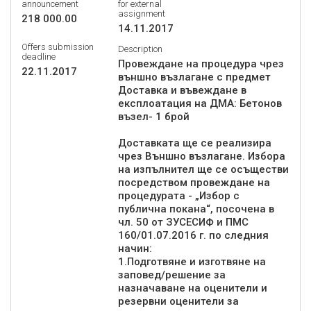
announcement
for external
assignment
218 000.00
14.11.2017
Offers submission
Description
deadline
Провеждане на процедура чрез
22.11.2017
външно възлагане с предмет
Доставка и въвеждане в
експлоатация на ДМА: Бетонов
възел- 1 брой
Доставката ще се реализира
чрез Външно възлагане. Избора
на изпълнител ще се осъществи
посредством провеждане на
процедурата - „Избор с
публична покана“, посочена в
чл. 50 от ЗУСЕСИФ и ПМС
160/01.07.2016 г. по следния
начин:
1.Подготвяне и изготвяне на
заповед/решение за
назначаване на оценители и
резервни оценители за