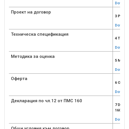
Downlo
Проект на договор
3 PROE
Downlo
Техническа спецификация
4 Tehni
Downlo
Методика за оценка
5 Metod
Downlo
Оферта
6 Ofert
Downlo
Декларация по чл.12 от ПМС 160
7 Decl
160.doc
Downlo
Общи условия към договор