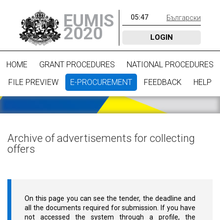
EUMIS
05
:
47
Български
2020
LOGIN
HOME
GRANT PROCEDURES
NATIONAL PROCEDURES
FILE PREVIEW
E-PROCUREMENT
FEEDBACK
HELP
Archive of advertisements for collecting
offers
On this page you can see the tender, the deadline and
all the documents required for submission. If you have
not accessed the system through a profile, the