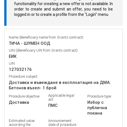
functionality for creating a new offer is not available. In
order to create and submit an offer, you need to be
logged in or to create a profile from the "Login" menu
Name (Beneficiary name from Grants contract)
ТИЧА - ШУМЕН ООД
UIN ((Beneficiary UIN from Grants contract)
ЕИК
UIN
127032176
Procedure subject
Доставка и въвеждане в експлоатация на ДМА:
Бетонов възел- 1 брой
Applicable legal
Procedure objective
Procedure type
act
Доставка
Избор с
ПМС
публична
покана
Estimated value
Announcement
according the
date of procedure