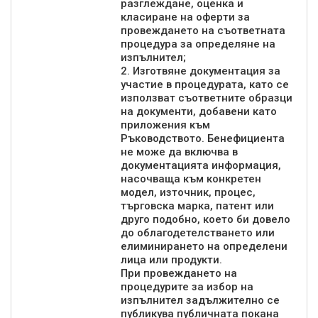
разглеждане, оценка и
класиране на оферти за
провеждането на съответнатa
процедура за определяне на
изпълнител;
2. Изготвяне документация за
участие в процедурата, като се
използват съответните образци
на документи, добавени като
приложения към
Ръководството. Бенефициентa
не може да включва в
документацията информация,
насочваща към конкретен
модел, източник, процес,
търговска марка, патент или
друго подобно, което би довело
до облагодетелстването или
елиминирането на определени
лица или продукти.
При провеждането на
процедурите за избор на
изпълнител задължително се
публикува публичната покана