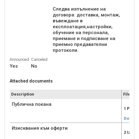
Следва изпълнение на
договора: доставка, монтаж,
въвеждане в
експлоатация,настройки,
обучение на персонала,
приемане и подписване на
приемно предавателни
протоколи.
Announced
Canceled
Yes
No
Attached documents
Description
File
Публична покана
1 Publ
Downlo
Изисквания към оферти
2 Izisk