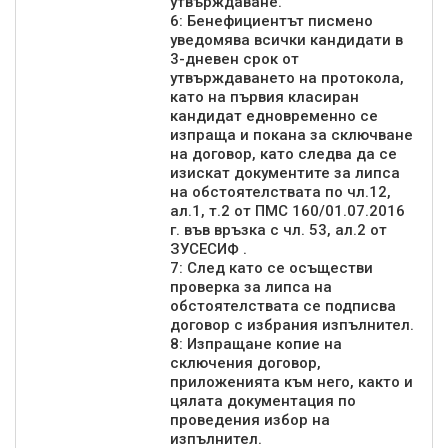
утвърждаване.
6: Бенефициентът писмено
уведомява всички кандидати в
3-дневен срок от
утвърждаването на протокола,
като на първия класиран
кандидат едновременно се
изпраща и покана за сключване
на договор, като следва да се
изискат документите за липса
на обстоятелствата по чл.12,
ал.1, т.2 от ПМС 160/01.07.2016
г. във връзка с чл. 53, ал.2 от
ЗУСЕСИФ .
7: След като се осъществи
проверка за липса на
обстоятелствата се подписва
договор с избрания изпълнител.
8: Изпращане копие на
сключения договор,
приложенията към него, както и
цялата документация по
проведения избор на
изпълнител.