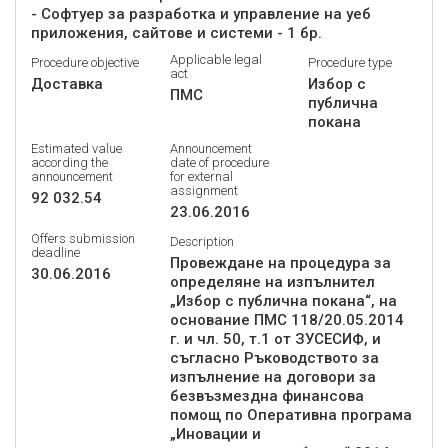
- Софтуер за разработка и управление на уеб
приложения, сайтове и системи - 1 бр.
Applicable legal
Procedure objective
Procedure type
act
Доставка
Избор с
ПМС
публична
покана
Estimated value
Announcement
according the
date of procedure
announcement
for external
assignment
92 032.54
23.06.2016
Offers submission
Description
deadline
Провеждане на процедура за
30.06.2016
определяне на изпълнител
„Избор с публична покана“, на
основание ПМС 118/20.05.2014
г. и чл. 50, т.1 от ЗУСЕСИФ, и
съгласно Ръководството за
изпълнение на договори за
безвъзмездна финансова
помощ по Оперативна програма
„Иновации и