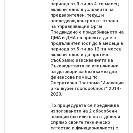
периода от 3-ти до 4-ти месец
включително в условията на
предварителен, текущ и
последващ контрол от страна
на Управляващия Орган.
Предвидено е придобиването на
ДМА и ДНА по проекта да е с
продължителност до 8 месеца в
периода от 5-ти до 12-ти месец
включително и да протече
съобразно изискванията на
Ръководството за изпълнение
на договори за безвъзмездна
финансова помощ по
Оперативна Програма "Иновации
и конкурентоспособност" 2014-
2020.
По процедурата се предвижда
използването на 2 обособени
позиции (активите са отделени
спрямо своите техническо
естество и функционалност) с