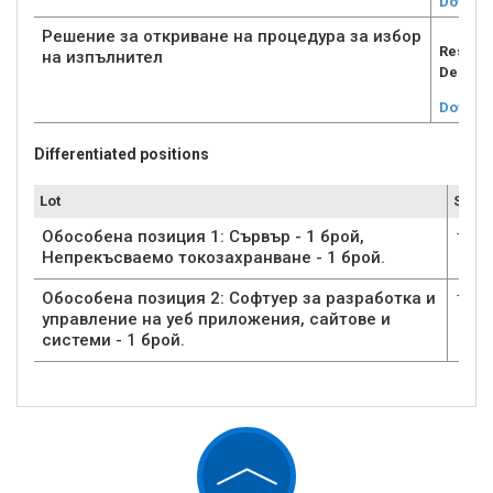
Downlo
Решение за откриване на процедура за избор
Reshen 
на изпълнител
Dea.pd
Downlo
Differentiated positions
Lot
Submi
Обособена позиция 1: Сървър - 1 брой,
1
Непрекъсваемо токозахранване - 1 брой.
Обособена позиция 2: Софтуер за разработка и
1
управление на уеб приложения, сайтове и
системи - 1 брой.