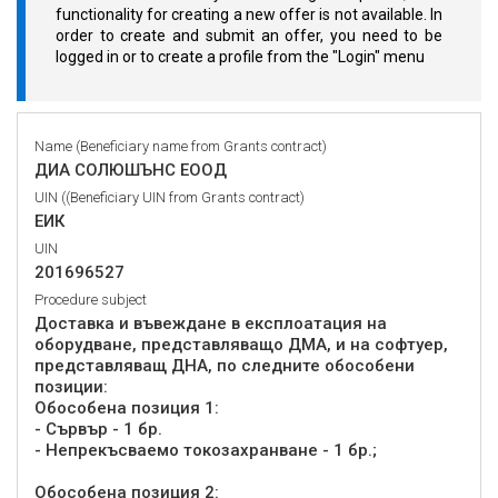
functionality for creating a new offer is not available. In
order to create and submit an offer, you need to be
logged in or to create a profile from the "Login" menu
Name (Beneficiary name from Grants contract)
ДИА СОЛЮШЪНС ЕООД
UIN ((Beneficiary UIN from Grants contract)
ЕИК
UIN
201696527
Procedure subject
Доставка и въвеждане в експлоатация на
оборудване, представляващо ДМА, и на софтуер,
представляващ ДНА, по следните обособени
позиции:
Обособена позиция 1:
- Сървър - 1 бр.
- Непрекъсваемо токозахранване - 1 бр.;
Обособена позиция 2: