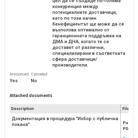
цел да се създаде по-голяма
конкуренция между
потенциалните доставчици,
като по този начин
бенефициентът ще може да се
възползва оптимално от
гаранционната поддръжка на
ДМА и ДНА, когато те се
доставят от различни,
специализирани в съответната
сфера доставчици/
производители.
Announced
Canceled
Yes
No
Attached documents
Description
File
Документация в процедура "Избор с публична
Publich
покана"
PDF.zip