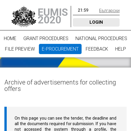
EUMIS
21
:
59
Български
2020
LOGIN
HOME
GRANT PROCEDURES
NATIONAL PROCEDURES
FILE PREVIEW
E-PROCUREMENT
FEEDBACK
HELP
Archive of advertisements for collecting
offers
On this page you can see the tender, the deadline and
all the documents required for submission. If you have
not accessed the system through a profile, the