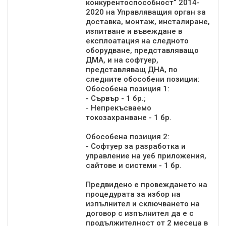
конкурентоспособност“ 2014-
2020 на Управляващия орган за
доставка, монтаж, инсталиране,
изпитване и въвеждане в
експлоатация на следното
оборудване, представляващо
ДМА, и на софтуер,
представляващ ДНА, по
следните обособени позиции:
Обособена позиция 1:
- Сървър - 1 бр.;
- Непрекъсваемо
токозахранване - 1 бр.
Обособена позиция 2:
- Софтуер за разработка и
управление на уеб приложения,
сайтове и системи - 1 бр.
Предвидено е провеждането на
процедурата за избор на
изпълнител и сключването на
договор с изпълнител да е с
продължителност от 2 месеца в