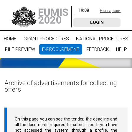
EUMIS
19
:
08
Български
2020
LOGIN
HOME
GRANT PROCEDURES
NATIONAL PROCEDURES
FILE PREVIEW
E-PROCUREMENT
FEEDBACK
HELP
Archive of advertisements for collecting
offers
On this page you can see the tender, the deadline and
all the documents required for submission. If you have
not accessed the system through a profile, the