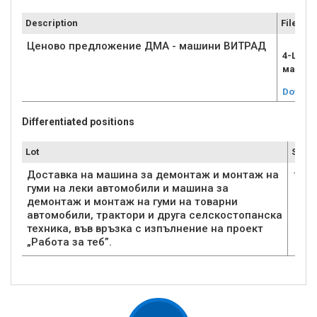
Description
File
Ценово предложение ДМА - машини ВИТРАД
4-Цено
машин
Downlo
Differentiated positions
Lot
Submi
Доставка на машина за демонтаж и монтаж на
1
гуми на леки автомобили и машина за
демонтаж и монтаж на гуми на товарни
автомобили, трактори и друга селскостопанска
техника, във връзка с изпълнение на проект
„Работа за теб”.