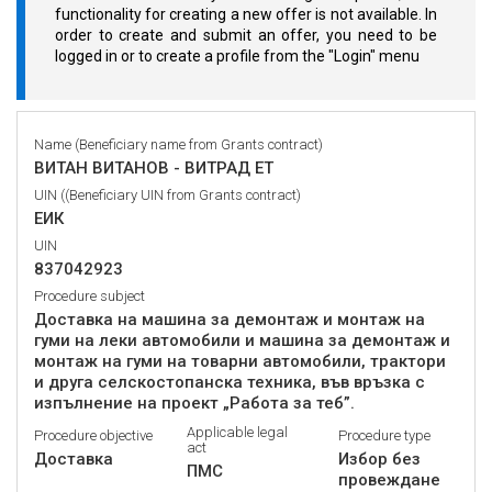
functionality for creating a new offer is not available. In
order to create and submit an offer, you need to be
logged in or to create a profile from the "Login" menu
Name (Beneficiary name from Grants contract)
ВИТАН ВИТАНОВ - ВИТРАД ЕТ
UIN ((Beneficiary UIN from Grants contract)
ЕИК
UIN
837042923
Procedure subject
Доставка на машина за демонтаж и монтаж на
гуми на леки автомобили и машина за демонтаж и
монтаж на гуми на товарни автомобили, трактори
и друга селскостопанска техника, във връзка с
изпълнение на проект „Работа за теб”.
Applicable legal
Procedure objective
Procedure type
act
Доставка
Избор без
ПМС
провеждане