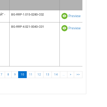
" -
BG-RRP-1.015-0283-C02
Preview
BG-RRP-4.021-0043-C01
Preview
7
8
9
10
11
12
13
14
…
>
>>