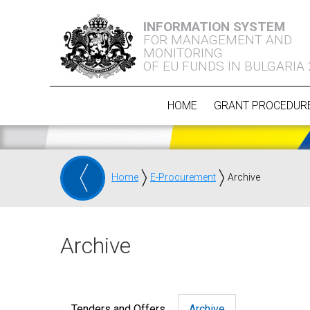
INFORMATION SYSTEM
FOR MANAGEMENT AND
MONITORING
OF EU FUNDS IN BULGARIA
HOME
GRANT PROCEDUR
Home
E-Procurement
Archive
Archive
Tenders and Offers
Archive