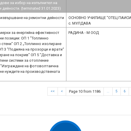
дове за избор на изпълнител на
дейности. (terminated 31.01.2023)
-извършване на ремонтни дейности
ОСНОВНО УЧИЛИЩЕ "ОТЕЦ ПАИСИЙ
с. МУЛДАВА
 мерки за енергийна ефективност
РАДИНА - М ООД
ни позиции: ОП 1 "Топлинно
 стени" ОП 2 „Топлинно изолиране
ОП 3 "Подмяна на прозорци и врати“
иране на покрив" ОП 5 "Доставка и
пени системи за отопление
6 "Изграждане на фотоволтаична
не нуждите на производствената
<<
<
Page 10 from 1186
…
5
6