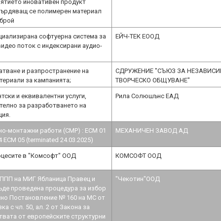
иятието иновативен продукт
върдяващ се полимерен материал
 брой
циализирана софтуерна система за
ЕЙЧ-ТЕК ЕООД
видео поток с индексирани аудио-
атване и разпространение на
СДРУЖЕНИЕ "СЪЮЗ ЗА НЕЗАВИС
ериали за кампанията;
ТВОРЧЕСКО ОБЩУВАНЕ"
тски и еквивалентни услуги,
Рила Солюшънс ЕАД
телно за разработването на
ция.
но-монтажни работи (СМР) : ЕСМ 01
МЕХАНИЧЕН ЗАВОД АД
 ЕСМ 05 (terminated 24.03.2025)
оцесите в "Комсофт" ООД
КОМСОФТ ООД
ППП на МИГ Ябланица Правец и
"Чекотин"ООД
ъде проведена процедура за избор
сно Постановление № 160 на МС от
зка с чл. 50, ал. 2 от Закона за
твата от европейските структурни