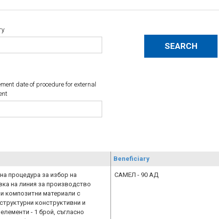
ry
ent date of procedure for external
ent
Beneficiary
а процедура за избор на
САМЕЛ - 90 АД
вка на линия за производство
и композитни материали с
структурни конструктивни и
елементи - 1 брой, съгласно