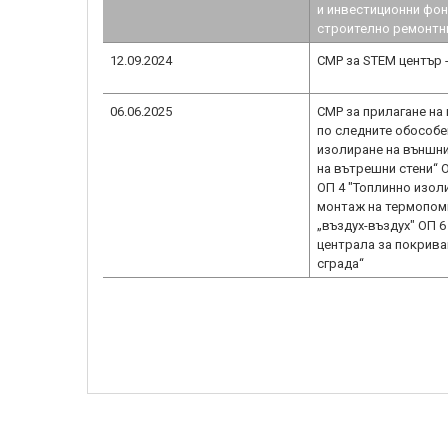
и инвестиционни фон
строително ремонтни 
12.09.2024
СМР за STEM център 
06.06.2025
СМР за прилагане на
по следните обособе
изолиране на външни
на вътрешни стени“ 
ОП 4 "Топлинно изол
монтаж на термопом
„въздух-въздух" ОП 
централа за покрива
сграда“