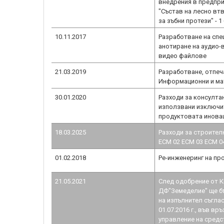
внедрения в предпр
"Състав на лесно вт
за зъбни протези" - 1
10.11.2017
Разработване на спе
анотиране на аудио-
видео файлове
21.03.2019
Разработване, отпеч
Информационни и мат
30.01.2020
Разходи за консултан
използвани изключи
продуктовата инова
18.03.2025
Разходи за строител
ЕСМ 02 ЕСМ 03 ЕСМ 04
01.02.2018
Ре-инженеринг на пр
21.05.2021
След одобрение от К
ДФ"Земеделие" ще б
на изпълнител съгла
01.07.2016 г., във връ
управление на средс