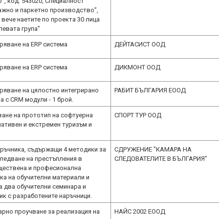
, код: 543020, Специалност
ажно и паркетно производство”,
т вече наетите по проекта 30 лица
левата група”
ряване на ERP система
ДЕЙТАСИСТ ООД
ряване на ERP система
ДИКМОНТ ООД
ряване на цялостно интегрирано
РАБИТ БЪЛГАРИЯ ЕООД
а с CRM модули - 1 брой.
ване на прототип на софтуерна
СПОРТ ТУР ООД
ативен и екстремен туризъм и
аръчника, съдържащи 4 методики за
СДРУЖЕНИЕ "КАМАРА НА
ледване на престъпления в
СЛЕДОВАТЕЛИТЕ В БЪЛГАРИЯ"
бществена и професионална
ка на обучителни материали и
а два обучителни семинара и
ик с разработените наръчници.
арно проучване за реализация на
НАЙС 2002 ЕООД