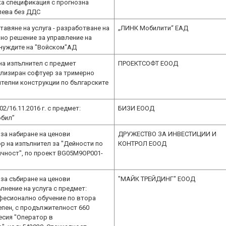
а спецификация с прогнозна
 лева без ДДС
тавяне на услуга - разработване на
„ЛИНК Мобилити“ ЕАД
но решение за управление на
 нуждите на "Войском"АД
на изпълнител с предмет
ПРОЕКТСОФТ ЕООД
ализиран софтуер за тримерно
телни конструкции по българските
2/16.11.2016 г. с предмет:
БИЗИ ЕООД
обил”
за набиране на ценови
ДРУЖЕСТВО ЗА ИНВЕСТИЦИИ И
р на изпълнител за "Дейности по
КОНТРОЛ ЕООД
чност", по проект BG05M9OP001-
за събиране на ценови
"МАЙК ТРЕЙДИНГ" ЕООД
лнение на услуга с предмет:
фесионално обучение по втора
пен, с продължителност 660
есия "Оператор в