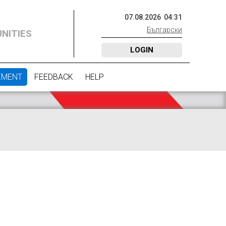
07
.
08
.
2026
04
:
31
Български
NITIES
LOGIN
EMENT
FEEDBACK
HELP