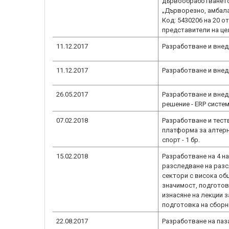
дървообработването"
„Дърворезно, амбал
Код: 5430206 на 20 о
представители на це
11.12.2017
Разработване и внед
11.12.2017
Разработване и внед
26.05.2017
Разработване и внед
решение - ERP систем
07.02.2018
Разработване и тест
платформа за алтерн
спорт - 1 бр.
15.02.2018
Разработване на 4 н
разследване на разс
сектори с висока о
значимост, подготов
изнасяне на лекции з
подготовка на сборн
22.08.2017
Разработване на паз