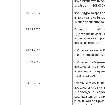
приложена техническ
стойност - 1 303 000
13.07.2017
процедура за предос
интегрирано софтуер
бизнес процесите за
23.11.2020
Процедура за избор 
:"Доставка на специ
моделиране на строи
норми и Еврокод "
23.11.2016
Публична покана № 00
„Доставка на автом
06.02.2017
Публично съобщение 
предложения за избо
информиране и публи
1.003-0192-C01
04.05.2017
Публично съобщение 
предложения за изпъ
„Провеждане на про
квалификационна сте
учебни часа по Проф