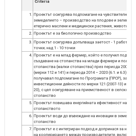
Criteria
1.
Проектът осигурява подпомагане на чувствителни се
земеделието – производство на плодове и зеленчуци
2.
3.
Проектът осигурява допълваща заетост - 1 работно мя
4.
Проектът е на млад фермер, който е получил подкреп
създаване на стопанства на млади фермери и полупа
стопанства (малки стопанства) през периода 2007 – 2
(мерки 112 и 141) и периода 2014 – 2020 (6.1. и 6.3), и не
получавал подпомагане по Програмата (ПРСР), за
инвестиционни дейности по мерки 121 (2007-13) и 4.1. (
20), с цел осигуряване на приемственост в селското
5.
Проектът повишава енергийната ефективност на
6.
Проектът води до въвеждане на иновации в земедел
7.
Проектът е с интегриран подход и допринася за насъ
на кооперирането между производителите, включите