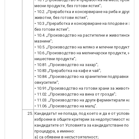
месни продукти, без готови ястия”;
• 10.2. „Преработка и консервиране на риба и други во
животни, без готови ястия”;
• 10.3 „Преработка и консервиране на плодове и зелен
без готови ястия”;
• 10.4. „Производство на растителни и животински ма
мазнини”;
• 10.5. „Производство на мляко и млечни продукти”;
• 10.6 „Производство на мелничарски продукти, нишес
нишестени продукти”;
• 10.81. „Производство на захар”;
• 10.83 „Преработка на кафе и чай”;
• 10.84. „Производство на хранителни подправки и
овкусители“;
• 10.91 „Производство на готови храни за животни”;
• 11.02. „Производство на вина от грозде”;
• 11.03. „Производство на други ферментирали напитк
• 11.06. „Производство на малц”.
25.
Кандидатът не попада, под което и да е от условията,
изброени в общите критерии за недопустимост на
кандидатите от Условията за кандидатстване по нас
процедура, а именно:
a) са обявени в несъстоятелност;