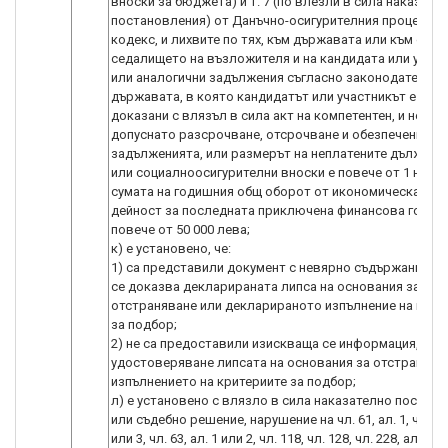
вноски за бюджета) и т. 7 (по влезли в сила наказате
постановления) от Данъчно-осигурителния процесуал
кодекс, и лихвите по тях, към държавата или към общ
седалището на възложителя и на кандидата или участ
или аналогични задължения съгласно законодателств
държавата, в която кандидатът или участникът е уста
доказани с влязъл в сила акт на компетентен, и не е
допуснато разсрочване, отсрочване и обезпечение на
задълженията, или размерът на неплатените дължими
или социалноосигурителни вноски е повече от 1 на ст
сумата на годишния общ оборот от икономическата и
дейност за последната приключена финансова година
повече от 50 000 лева;
к) е установено, че:
1) са представили документ с невярно съдържание, с
се доказва декларираната липса на основания за
отстраняване или декларираното изпълнение на крит
за подбор;
2) не са предоставили изискваща се информация, свъ
удостоверяване липсата на основания за отстранява
изпълнението на критериите за подбор;
л) е установено с влязло в сила наказателно постан
или съдебно решение, нарушение на чл. 61, ал. 1, чл. 62,
или 3, чл. 63, ал. 1 или 2, чл. 118, чл. 128, чл. 228, ал. 3, ч