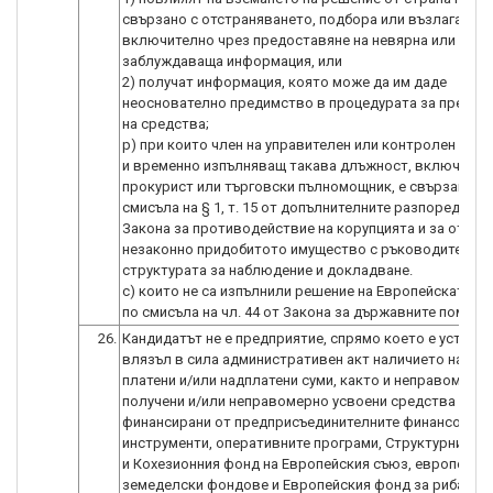
свързано с отстраняването, подбора или възлагането
включително чрез предоставяне на невярна или
заблуждаваща информация, или
2) получат информация, която може да им даде
неоснователно предимство в процедурата за предос
на средства;
р) при които член на управителен или контролен орга
и временно изпълняващ такава длъжност, включител
прокурист или търговски пълномощник, е свързано ли
смисъла на § 1, т. 15 от допълнителните разпоредби н
Закона за противодействие на корупцията и за отнем
незаконно придобитото имущество с ръководителя н
структурата за наблюдение и докладване.
с) които не са изпълнили решение на Европейската к
по смисъла на чл. 44 от Закона за държавните помощи
26.
Кандидатът не е предприятие, спрямо което е установ
влязъл в сила административен акт наличието на не
платени и/или надплатени суми, както и неправомерн
получени и/или неправомерно усвоени средства по п
финансирани от предприсъединителните финансови
инструменти, оперативните програми, Структурните 
и Кохезионния фонд на Европейския съюз, европейск
земеделски фондове и Европейския фонд за рибарст