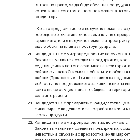
вътрешно право, за да бъде обект на процедура по
колективна несъстоятелност по искане на неговите
креди¬тори.
- Когато предприятието е получило помощ за оздравя
все още не е възстановило заема или не е прекратил
гаранцията, или е получило помощ за преструктуриран
още е обект на план за преструктуриране.
20.
Кандидатът не е микропредприятие по смисъла на чл. 
Закона за малките и средните предприятия, което има
седалище или клон със седалище на територията на с
райони съгласно Списъка на общините в обхвата на се
райони (Приложение 11) и не е заявил за подпомагане
дейности по предложението за изпълнение на инвести
които ще се осъществяват в община на територията н
селските райони.
21.
Кандидатът не е предприятие, кандидатстващо за
финансиране на дейности за преработка и/или маркет
горски продукти .
22.
Кандидатът не е микропредприятие, по смисъла на чл. 
Закона за малките и средните предприятия, осъщест
инвестиции, свързани с преработка и/или маркетинг н