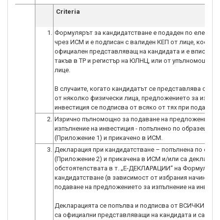
Criteria
1.
Формулярът за кандидатстване е подаден по електро
чрез ИСМ и е подписан с валиден КЕП от лице, което е
официален представляващ на кандидата и е вписан к
такъв в ТР и регистър на ЮЛНЦ, или от упълномощено 
лице.
В случаите, когато кандидатът се представлява само
от няколко физически лица, предложението за изпълн
инвестиция се подписва от всяко от тях при подаване
2.
Изрично пълномощно за подаване на предложението 
изпълнение на инвестиция - попълнено по образец
(Приложение 1) и прикачено в ИСМ.
3.
Декларация при кандидатстване – попълнена по обра
(Приложение 2) и прикачена в ИСМ и/или са декларир
обстоятелствата в т. „E-ДЕКЛАРАЦИИ“ на Формуляра 
кандидатстване (в зависимост от избрания начин на
подаване на предложението за изпълнение на инвести
Декларацията се попълва и подписва от ВСИЧКИ лица
са официални представляващи на кандидата и са впи