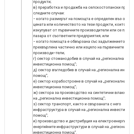
продукти;
в) преработка и продажба на селскостопански продук
следните случаи:
− когато размерът на помощта е определен въз основ
цената или количеството на тези продукти, които се
изкупуват от първичните производители или се предл
пазара от съответните предприятия; или
− когато помощта е обвързана със задължението да б
прехвърлена частично или изцяло на първичните
производи¬тели;
г) сектор стоманодобив в случай на „регионална
инвестиционна помощ“;
д) сектор въгледобив в случай на „регионална инвес
помощ“;
е) сектор корабостроене в случай на „регионална
инвестиционна помощ“;
ж) сектора за производство на синтетични влакна в 
на „регионална инвестиционна помощ“;
з) сектор транспорт, както и свързаната с него
инфраструктура в случай на „регионална инвестицион
помощ“;
и) производство и дистрибуция на електроенергия и
енергийните инфраструктури в случай на „регионална
инвестиционна помощ“.