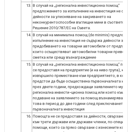
13.
В случай на „регионална инвестиционна помощ“
предложението за изпълнение на инвестиция не съдъ
дейности за улесняване на закриването на
неконкурентоспособни въглищни мини в съответствие
Решение 2010/787/ЕС на Съвета.
14.
В случай на минимална помощ (de minimis) предложен
изпълнение на инвестиция не съдържа дейности за
придобиването на товарни автомобили от предприят
които осъществяват автомобилни товарни превози з
сметка или срещу възнаграждение
15.
В случай на „регионална инвестиционна помощ“ помо
се предоставя на предприятие (и на ниво група), което
извършило преместване към предприятието, в което
предстои да бъде осъществена първоначалната инве
през двете години, предхождащи заявлението му за
регионална инвести¬ционна помощ или което към мом
подаване на заявлението за помощ възнамерява да н
това в период до две години след приключването на
първоначалната инвестиция
16.
Помощта не се предоставя за дейности, свързани с и
към трети държави или държави членки, по-специалн
помощи, които са пряко свързани с изнесените количе