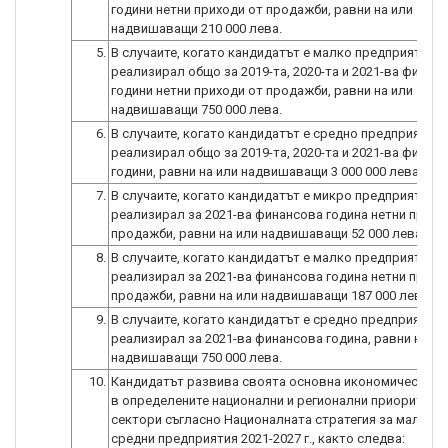
години нетни приходи от продажби, равни на или
надвишаващи 210 000 лева.
5.
В случаите, когато кандидатът е малко предприятие е
реализирал общо за 2019-та, 2020-та и 2021-ва финан
години нетни приходи от продажби, равни на или
надвишаващи 750 000 лева.
6.
В случаите, когато кандидатът е средно предприятие 
реализирал общо за 2019-та, 2020-та и 2021-ва финан
години, равни на или надвишаващи 3 000 000 лева.
7.
В случаите, когато кандидатът е микро предприятие е
реализирал за 2021-ва финансова година нетни прихо
продажби, равни на или надвишаващи 52 000 лева.
8.
В случаите, когато кандидатът е малко предприятие е
реализирал за 2021-ва финансова година нетни прихо
продажби, равни на или надвишаващи 187 000 лева.
9.
В случаите, когато кандидатът е средно предприятие 
реализирал за 2021-ва финансова година, равни на ил
надвишаващи 750 000 лева.
10.
Кандидатът развива своята основна икономическа д
в определените национални и регионални приоритетн
сектори съгласно Националната стратегия за малките
средни предприятия 2021-2027 г., както следва: