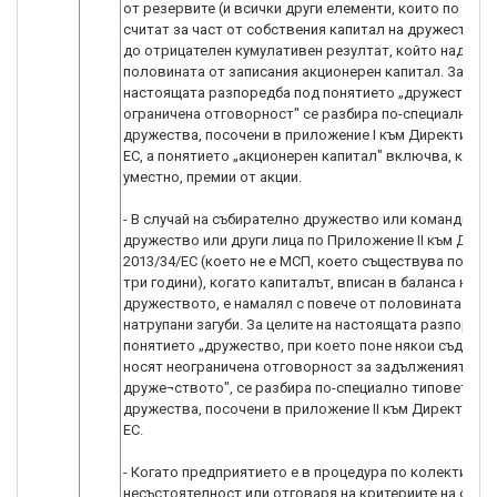
от резервите (и всички други елементи, които по прин
считат за част от собствения капитал на дружествот
до отрицателен кумулативен резултат, който надхвъ
половината от записания акционерен капитал. За цели
настоящата разпоредба под понятието „дружество с
ограничена отговорност" се разбира по-специално в
дружества, посочени в приложение I към Директива 2
ЕС, а понятието „акционерен капитал" включва, когат
уместно, премии от акции.
- В случай на събирателно дружество или командитно
дружество или други лица по Приложение II към Дире
2013/34/ЕС (което не е МСП, което съществува по-мал
три години), когато капиталът, вписан в баланса на
дружеството, е намалял с повече от половината пор
натрупани загуби. За целите на настоящата разпоредб
понятието „дружество, при което поне някои съдруж
носят неограничена отговорност за задълженията на
друже¬ството", се разбира по-специално типовете
дружества, посочени в приложение II към Директива 2
ЕС.
- Когато предприятието е в процедура по колективна
несъстоятелност или отговаря на критериите на свое