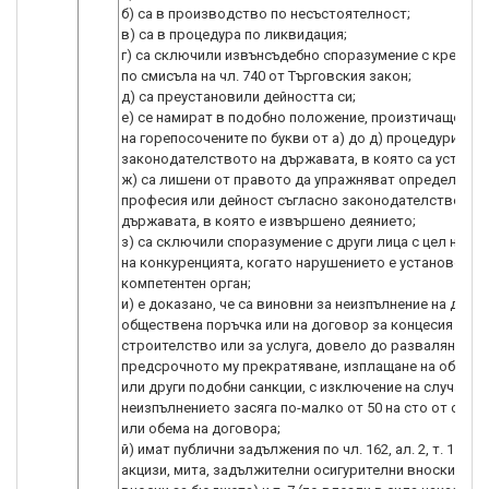
б) са в производство по несъстоятелност;
в) са в процедура по ликвидация;
г) са сключили извънсъдебно споразумение с кредито
по смисъла на чл. 740 от Търговския закон;
д) са преустановили дейността си;
е) се намират в подобно положение, произтичащо от 
на горепосочените по букви от а) до д) процедури, съ
законодателството на държавата, в която са установ
ж) са лишени от правото да упражняват определена
професия или дейност съгласно законодателството 
държавата, в която е извършено деянието;
з) са сключили споразумение с други лица с цел нару
на конкуренцията, когато нарушението е установено с
компетентен орган;
и) е доказано, че са виновни за неизпълнение на дого
обществена поръчка или на договор за концесия за
строителство или за услуга, довело до разваляне ил
предсрочното му прекратяване, изплащане на обезще
или други подобни санкции, с изключение на случаите,
неизпълнението засяга по-малко от 50 на сто от стой
или обема на договора;
й) имат публични задължения по чл. 162, ал. 2, т. 1 (за 
акцизи, мита, задължителни осигурителни вноски и др