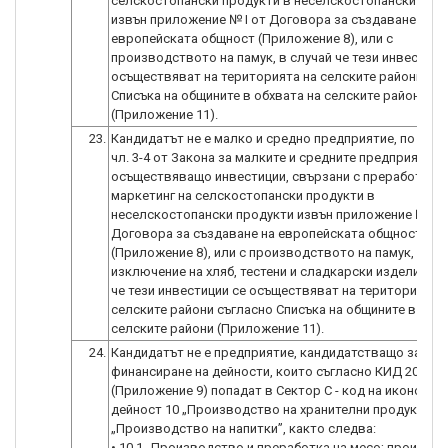
селскостопански продукти в неселскостопански про
извън приложение № I от Договора за създаване на
европейската общност (Приложение 8), или с
производството на памук, в случай че тези инвестици
осъществяват на територията на селските райони съ
Списъка на общините в обхвата на селските райони
(Приложение 11).
23.
Кандидатът не е малко и средно предприятие, по смис
чл. 3-4 от Закона за малките и средните предприятия,
осъществяващо инвестиции, свързани с преработка и
маркетинг на селскостопански продукти в
неселскостопански продукти извън приложение № I о
Договора за създаване на европейската общност
(Приложение 8), или с производството на памук, с
изключение на хляб, тестени и сладкарски изделия, в 
че тези инвестиции се осъществяват на територията 
селските райони съгласно Списъка на общините в обхв
селските райони (Приложение 11).
24.
Кандидатът не е предприятие, кандидатстващо за
финансиране на дейности, които съгласно КИД 2008
(Приложение 9) попадат в Сектор С - код на икономич
дейност 10 „Производство на хранителни продукти” и
„Производство на напитки”, както следва:
• 10.1 „Производство и преработка на месо; произво