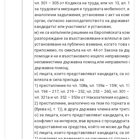
чл. 301 – 305 от Кодекса на труда, или чл. 13, ал. 1 от 
за трудовата миграция и трудовата мобилност, или
аналогични задължения, установени с акт на компете
орган, съгласно законодателството на държавата, в 
кандидатът или участникът е установен;
м) не са изпълнили решение на Европейската комисия
разпореждане за възстановяване и влязъл в сила акт
установяване на публично вземане, когато това е
приложимо, по смисъла на чл. 44 от Закона за държав
помощи и не е възстановило изцяло неправомерна и
несъвместима държавна помощ или неправилно изпо
държавна помощ;
н) лицата, които представляват кандидата, са осъжда
влязла в сила присъда за:
1) престъпление по чл. 108а, чл. 159а – 159г, чл. 172, чл
чл. 194 – 217, чл. 219 – 252, чл. 253 – 260, чл. 301 – 307, 
чл. 321а и чл. 352 – 353е от Наказателния кодекс;
2) престъпление, аналогично на тези по горната хипот
(буква н), т. 1)), в друга държава членка или трета стр
о) за лицата, които представляват кандидата, е нали
конфликт на интереси, във връзка с процедурата за
предоставяне на средства, който не може да бъде от
п) лицата, които представляват кандидата, са опитал
1) повлияят на вземането на решение от страна на СН