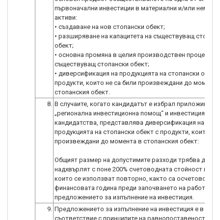
първоначални инвестиции в материални и/или немате
активи:
• създаване на нов стопански обект;
• разширяване на капацитета на съществуващ стопан
обект;
• основна промяна в целия производствен процес на
съществуващ стопански обект;
• диверсификация на продукцията на стопански обект
продукти, които не са били произвеждани до момента
стопанския обект.
8.
В случаите, когато кандидатът е избрал приложим ре
„регионална инвестиционна помощ“ и инвестицията, з
кандидатства, представлява диверсификация на
продукцията на стопански обект с продукти, които не 
произвеждани до момента в стопанския обект:
Общият размер на допустимите разходи трябва да
надхвърлят с поне 200% счетоводната стойност на ак
които се използват повторно, както са осчетоводени
финансовата година преди започването на работата 
предложението за изпълнение на инвестиция.
9.
Предложението за изпълнение на инвестиция е в
съответствие с принципите на равнопоставеност на ж