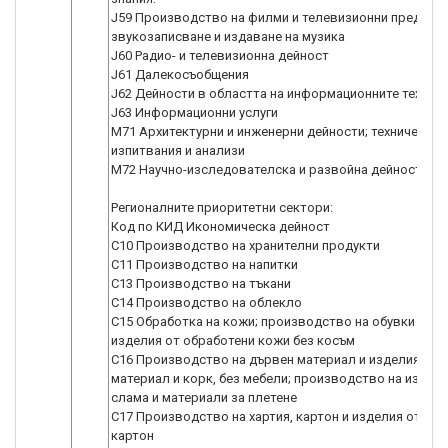
J59 Производство на филми и телевизионни предаван
звукозаписване и издаване на музика
J60 Радио- и телевизионна дейност
J61 Далекосъобщения
J62 Дейности в областта на информационните технол
J63 Информационни услуги
M71 Архитектурни и инженерни дейности; технически
изпитвания и анализи
M72 Научно-изследователска и развойна дейност
Регионалните приоритетни сектори:
Код по КИД Икономическа дейност
C10 Производство на хранителни продукти
C11 Производство на напитки
C13 Производство на тъкани
C14 Производство на облекло
C15 Обработка на кожи; производство на обувки и др
изделия от обработени кожи без косъм
C16 Производство на дървен материал и изделия от 
материал и корк, без мебели; производство на издели
слама и материали за плетене
C17 Производство на хартия, картон и изделия от хар
картон