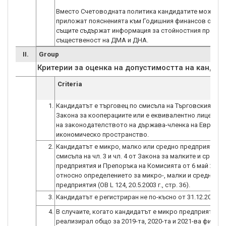
Вместо Счетоводната политика кандидатите може да
приложат поясненията към Годишния финансов отчет,
същите съдържат информация за стойностния праг на
същественост на ДМА и ДНА.
II.
Group
Критерии за оценка на допустимостта на кандид
Criteria
1.
Кандидатът е търговец по смисъла на Търговския зак
Закона за кооперациите или е еквивалентно лице по 
на законодателството на държава-членка на Европе
икономическо пространство.
2.
Кандидатът е микро, малко или средно предприятие 
смисъла на чл. 3 и чл. 4 от Закона за малките и средни
предприятия и Препоръка на Комисията от 6 май 2003 
относно определението за микро-, малки и средни
предприятия (ОВ L 124, 20.5.2003 г., стр. 36).
3.
Кандидатът е регистриран не по-късно от 31.12.2019 г.
4.
В случаите, когато кандидатът е микро предприятие е
реализирал общо за 2019-та, 2020-та и 2021-ва финан