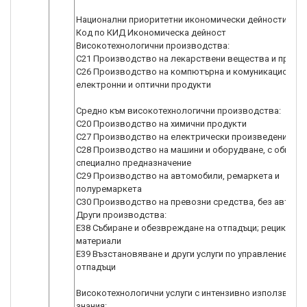
Национални приоритетни икономически дейности:
Код по КИД Икономическа дейност
Високотехнологични производства:
C21 Производство на лекарствени вещества и проду
C26 Производство на компютърна и комуникационна т
електронни и оптични продукти
Средно към високотехнологични производства:
C20 Производство на химични продукти
C27 Производство на електрически произведения
C28 Производство на машини и оборудване, с общо и
специално предназначение
C29 Производство на автомобили, ремаркета и
полуремаркета
C30 Производство на превозни средства, без автом
Други производства:
Е38 Събиране и обезвреждане на отпадъци; рециклира
материали
Е39 Възстановяване и други услуги по управление на
отпадъци
Високотехнологични услуги с интензивно използване 
знания: