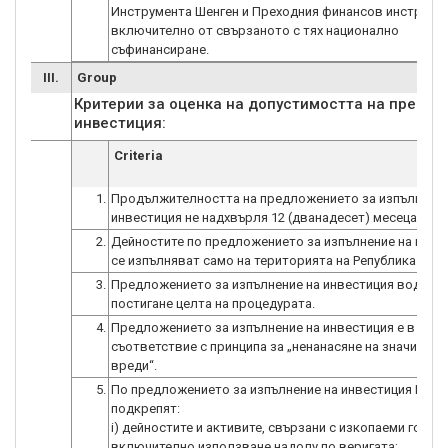
Инструмента Шенген и Преходния финансов инструмен
включително от свързаното с тях национално
съфинансиране.
III.
Group
Критерии за оценка на допустимостта на предло
инвестиция:
Criteria
1.
Продължителността на предложението за изпълнение
инвестиция не надхвърля 12 (дванадесет) месеца.
2.
Дейностите по предложението за изпълнение на инве
се изпълняват само на територията на Република Бълг
3.
Предложението за изпълнение на инвестиция води до
постигане целта на процедурата.
4.
Предложението за изпълнение на инвестиция е в
съответствие с принципа за „ненанасяне на значителн
вреди“.
5.
По предложението за изпълнение на инвестиция НЕ се
подкрепят:
i) дейностите и активите, свързани с изкопаеми горива
включително използване надолу по веригата;