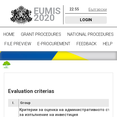
EUMIS
22
:
55
Български
2020
LOGIN
HOME
GRANT PROCEDURES
NATIONAL PROCEDURES
FILE PREVIEW
E-PROCUREMENT
FEEDBACK
HELP
Evaluation criterias
I.
Group
Критерии за оценка на административното съот
за изпълнение на инвестиция