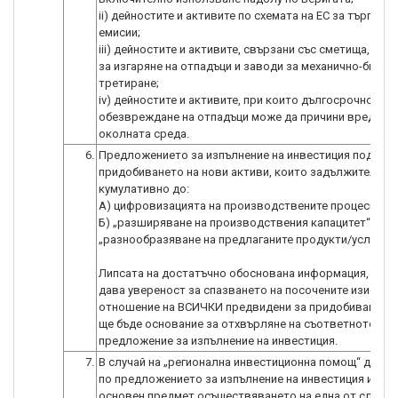
ii) дейностите и активите по схемата на ЕС за търговия
емисии;
iii) дейностите и активите, свързани със сметища, инс
за изгаряне на отпадъци и заводи за механично-биоло
третиране;
iv) дейностите и активите, при които дългосрочното
обезвреждане на отпадъци може да причини вреда на
околната среда.
6.
Предложението за изпълнение на инвестиция подкре
придобиването на нови активи, които задължително 
кумулативно до:
А) цифровизацията на производствените процеси; И
Б) „разширяване на производствения капацитет“ и/ил
„разнообразяване на предлаганите продукти/услуги“.
Липсата на достатъчно обоснована информация, коят
дава увереност за спазването на посочените изисква
отношение на ВСИЧКИ предвидени за придобиване ак
ще бъде основание за отхвърляне на съответното
предложение за изпълнение на инвестиция.
7.
В случай на „регионална инвестиционна помощ“ дейно
по предложението за изпълнение на инвестиция имат 
основен предмет осъществяването на една от следни