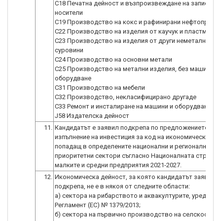
C18 Печатна дейност и възпроизвеждане на записани
носители
C19 Производство на кокс и рафинирани нефтопроду
C22 Производство на изделия от каучук и пластмаси
C23 Производство на изделия от други неметални ми
суровини
C24 Производство на основни метали
C25 Производство на метални изделия, без машини и
оборудване
C31 Производство на мебели
C32 Производство, некласифицирано другаде
C33 Ремонт и инсталиране на машини и оборудване
J58 Издателска дейност
11.
Кандидатът е заявил подкрепа по предложението за
изпълнение на инвестиция за код на икономическа дей
попадащ в определените национални и регионални
приоритетни сектори съгласно Националната стратег
малките и средни предприятия 2021-2027.
12.
Икономическа дейност, за която кандидатът заявява
подкрепа, не е в някоя от следните области:
а) сектора на рибарството и аквакултурите, уредени 
Регламент (ЕС) № 1379/2013;
б) сектора на първично производство на селскостоп