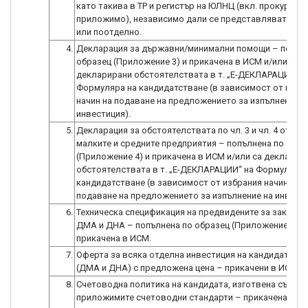
като такива в ТР и регистър на ЮЛНЦ (вкл. прокурист/и
приложимо), независимо дали се представляват заед
или поотделно.
4.
Декларация за държавни/минимални помощи – попъл
образец (Приложение 3) и прикачена в ИСМ и/или са
декларирани обстоятелствата в т. „E-ДЕКЛАРАЦИИ“ н
Формуляра на кандидатстване (в зависимост от избр
начин на подаване на предложението за изпълнение н
инвестиция).
5.
Декларация за обстоятелствата по чл. 3 и чл. 4 от Зак
малките и средните предприятия – попълнена по обра
(Приложение 4) и прикачена в ИСМ и/или са декларир
обстоятелствата в т. „E-ДЕКЛАРАЦИИ“ на Формуляра 
кандидатстване (в зависимост от избрания начин на
подаване на предложението за изпълнение на инвести
6.
Техническа спецификация на предвидените за закупув
ДМА и ДНА – попълнена по образец (Приложение 5) и
прикачена в ИСМ.
7.
Оферта за всяка отделна инвестиция на кандидата в 
(ДМА и ДНА) с предложена цена – прикачени в ИСМ.
8.
Счетоводна политика на кандидата, изготвена съглас
приложимите счетоводни стандарти – прикачена в И