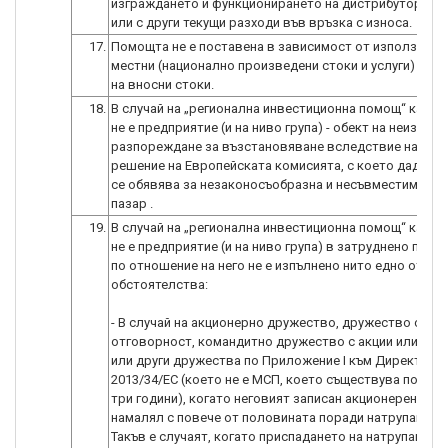
изграждането и функционирането на дистрибуторска
или с други текущи разходи във връзка с износа.
17.
Помощта не е поставена в зависимост от използване
местни (национално произведени стоки и услуги) за с
на вносни стоки.
18.
В случай на „регионална инвестиционна помощ“ канди
не е предприятие (и на ниво група) - обект на неизпъл
разпореждане за възстановяване вследствие на пре
решение на Европейската комисията, с което дадена
се обявява за незаконосъобразна и несъвместима с 
пазар .
19.
В случай на „регионална инвестиционна помощ“ канди
не е предприятие (и на ниво група) в затруднено поло
по отношение на него не е изпълнено нито едно от сл
обстоятелства:
- В случай на акционерно дружество, дружество с огр
отговорност, командитно дружество с акции или коо
или други дружества по Приложение I към Директива
2013/34/ЕС (което не е МСП, което съществува по-мал
три години), когато неговият записан акционерен капи
намалял с повече от половината поради натрупани за
Такъв е случаят, когато приспадането на натрупаните 