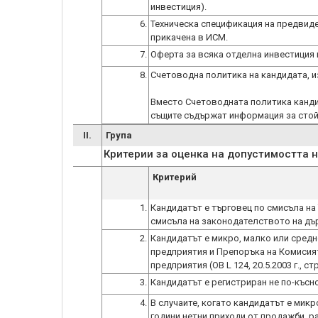
инвестиция).
6.
Техническа спецификация на предвиде
прикачена в ИСМ.
7.
Оферта за всяка отделна инвестиция 
8.
Счетоводна политика на кандидата, 
Вместо Счетоводната политика канди
същите съдържат информация за стой
II.
Група
Критерии за оценка на допустимостта 
Критерий
1.
Кандидатът е търговец по смисъла на
смисъла на законодателството на дъ
2.
Кандидатът е микро, малко или средно
предприятия и Препоръка на Комисията
предприятия (ОВ L 124, 20.5.2003 г., стр
3.
Кандидатът е регистриран не по-късно 
4.
В случаите, когато кандидатът е микр
години нетни приходи от продажби, р