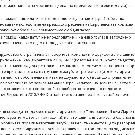
 от използване на местни (национално произведени стоки и услуги) за
а помощ“ кандидатът не е предприятие (и на ниво група) - обект на
новяване вследствие на предходно решение на Европейската комисият
законосъобразна и несъвместима с общия пазар .
а помощ“ кандидатът не е предприятие (и на ниво група) в затруднено
 е изпълнено нито едно от следните обстоятелства:
 дружество с ограничена отговорност, командитно дружество с акции и
риложение I към Директива 2013/34/ЕС (което не е МСП, което съществ
овият записан акционерен капитал е намалял с повече от половината по
гато приспадането на натрупаните загуби от резервите (и всички други
т за част от собствения капитал на дружеството) води до отрицателен
ля половината от записания акционерен капитал. За целите на настоящ
о с ограничена отговорност" се разбира по-специално видовете
към Директива 2013/34/ЕС, а понятието „акционерен капитал" включва,
 или командитно дружество или други лица по Приложение II към Дирек
ществува по-малко от три години), когато капиталът, вписан в баланса н
половината поради натрупани загуби. За целите на настоящата разпоре
о поне някои съдружници носят неограничена отговорност за задължени
циално типовете дружества, посочени в приложение II към Директива