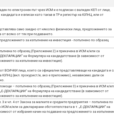
ден по електронен път чрез ИСМ и е подписан с валиден КЕП от лице,
кандидата и е вписан като такъв в ТР и регистър на ЮЛНЦ, или от
едставлява само заедно от няколко физически лица, предложението за
 от всяко от тях при подаването.
предложението за изпълнение на инвестиция - попълнено по образец
ълнена по образец (Приложение 2) и прикачена в ИСМ и/или са
E-ДЕКЛАРАЦИИ“ на Формуляра на кандидатстване (в зависимост от
ожението за изпълнение на инвестиция).
 от ВСИЧКИ лица, които са официални представляващи на кандидата и с
на ЮЛНЦ (вкл. прокурист/и, ако е приложимо), независимо дали се
но.
омощи – попълнена по образец (Приложение 3) и прикачена в ИСМ и/ил
. „E-ДЕКЛАРАЦИИ“ на Формуляра на кандидатстване (в зависимост от
ожението за изпълнение на инвестиция).
 3 и чл. 4 от Закона за малките и средните предприятия – попълнена по
в ИСМ и/или са декларирани обстоятелствата в т. „E-ДЕКЛАРАЦИИ“ на
симост от избрания начин на подаване на предложението за изпълнени