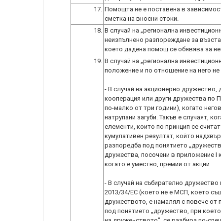
17.
Помощта не е поставена в зависимост
сметка на вносни стоки.
18.
В случай на „регионална инвестиционн
неизпълнено разпореждане за възста
което дадена помощ се обявява за не
19.
В случай на „регионална инвестиционн
положение и по отношение на него не
- В случай на акционерно дружество,
кооперация или други дружества по П
по-малко от три години), когато нег
натрупани загуби. Такъв е случаят, ко
елементи, които по принцип се счита
кумулативен резултат, който надхвър
разпоредба под понятието „дружеств
дружества, посочени в приложение I 
когато е уместно, премии от акции.
- В случай на събирателно дружество
2013/34/ЕС (което не е МСП, което съ
дружеството, е намалял с повече от 
под понятието „дружество, при коет
на друже¬ството", се разбира по-спе