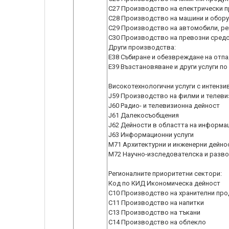
C27 Производство на електрически 
C28 Производство на машини и обору
C29 Производство на автомобили, р
C30 Производство на превозни средс
Други производства:
Е38 Събиране и обезвреждане на отпа
Е39 Възстановяване и други услуги по
Високотехнологични услуги с интензи
J59 Производство на филми и телевиз
J60 Радио- и телевизионна дейност
J61 Далекосъобщения
J62 Дейности в областта на информа
J63 Информационни услуги
M71 Архитектурни и инженерни дейнос
M72 Научно-изследователска и разво
Регионалните приоритетни сектори:
Код по КИД Икономическа дейност
C10 Производство на хранителни про
C11 Производство на напитки
C13 Производство на тъкани
C14 Производство на облекло