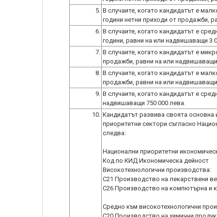
5.
В случаите, когато кандидатът е малк
години нетни приходи от продажби, р
6.
В случаите, когато кандидатът е сред
години, равни на или надвишаващи 3 0
7.
В случаите, когато кандидатът е мик
продажби, равни на или надвишаващи 
8.
В случаите, когато кандидатът е мал
продажби, равни на или надвишаващи 
9.
В случаите, когато кандидатът е сред
надвишаващи 750 000 лева.
10.
Кандидатът развива своята основна 
приоритетни сектори съгласно Национа
следва:
Национални приоритетни икономическ
Код по КИД Икономическа дейност
Високотехнологични производства:
C21 Производство на лекарствени ве
C26 Производство на компютърна и к
Средно към високотехнологични про
C20 Производство на химични продук