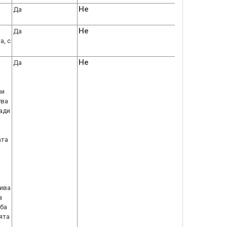
Не
Да
Не
Да
а, с
Не
Да
ли
ува
ради
ата
тива
а
дба
ята