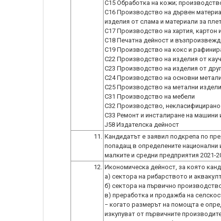
C15 Обработка на кожи; производство
C16 Производство на дървен материал
изделия от слама и материали за пле
C17 Производство на хартия, картон и
C18 Печатна дейност и възпроизвежд
C19 Производство на кокс и рафинир
C22 Производство на изделия от кауч
C23 Производство на изделия от дру
C24 Производство на основни метал
C25 Производство на метални издели
C31 Производство на мебели
C32 Производство, некласифицирано
C33 Ремонт и инсталиране на машини
J58 Издателска дейност
11.
Кандидатът е заявил подкрепа по пре
попадащ в определените национални и
малките и средни предприятия 2021-2
12.
Икономическа дейност, за която канд
а) сектора на рибарството и аквакулт
б) сектора на първично производство
в) преработка и продажба на селскос
− когато размерът на помощта е опре
изкупуват от първичните производите