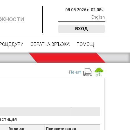
08
.
08
.
2026
г.
02
:
08
ч.
English
ОЖНОСТИ
ВХОД
ПРОЦЕДУРИ
ОБРАТНА ВРЪЗКА
ПОМОЩ
Печат
естиция
Води до
Приоритизация