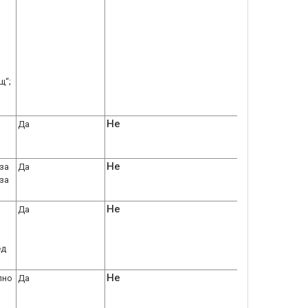
щ“;
Не
Да
Не
за
Да
за
Не
Да
а
ед
Не
лно
Да