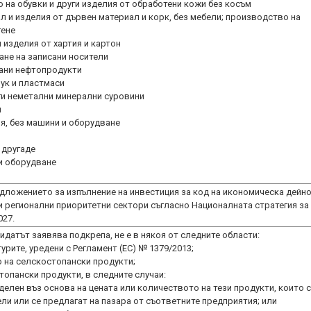
 на обувки и други изделия от обработени кожи без косъм
 и изделия от дървен материал и корк, без мебели; производство на
тене
 изделия от хартия и картон
ане на записани носители
ани нефтопродукти
ук и пластмаси
ги неметални минерални суровини
и
я, без машини и оборудване
 другаде
 и оборудване
дложението за изпълнение на инвестиция за код на икономическа дейно
 регионални приоритетни сектори съгласно Националната стратегия за
027.
идатът заявява подкрепа, не е в някоя от следните области:
урите, уредени с Регламент (ЕС) № 1379/2013;
 на селскостопански продукти;
топански продукти, в следните случаи:
делен въз основа на цената или количеството на тези продукти, които 
ли или се предлагат на пазара от съответните предприятия; или