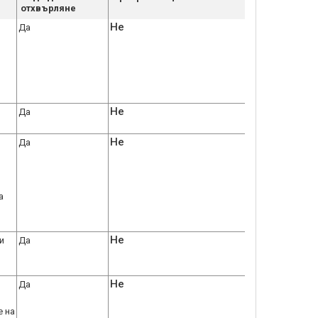
отхвърляне
Не
Да
Не
Да
Не
Да
а
Не
и
Да
Не
Да
е на