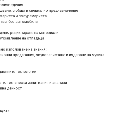
произведения
дване, с общо и специално предназначение
емаркета и полуремаркета
тва, без автомобили
дъци; рециклиране на материали
 управление на отпадъци
вно използване на знания:
ионни предавания, звукозаписване и издаване на музика
ционните технологии
ти; технически изпитвания и анализи
йна дейност
дукти