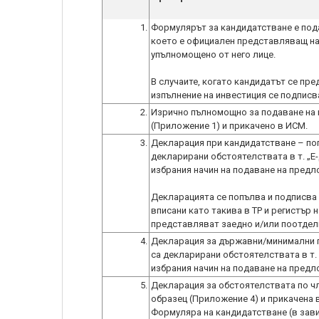
1.
Формулярът за кандидатстване е пода
което е официален представляващ на 
упълномощено от него лице.
В случаите, когато кандидатът се пр
изпълнение на инвестиция се подписва
2.
Изрично пълномощно за подаване на 
(Приложение 1) и прикачено в ИСМ.
3.
Декларация при кандидатстване – поп
декларирани обстоятелствата в т. „
избрания начин на подаване на предл
Декларацията се попълва и подписва
вписани като такива в ТР и регистър 
представляват заедно и/или поотдел
4.
Декларация за държавни/минимални п
са декларирани обстоятелствата в т
избрания начин на подаване на предл
5.
Декларация за обстоятелствата по чл.
образец (Приложение 4) и прикачена 
Формуляра на кандидатстване (в зави