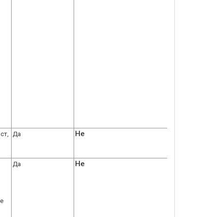
Не
ст,
Да
Не
Да
се