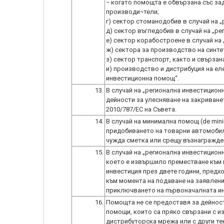
− когато помощта е обвързана със за
производи¬тели;
г) сектор стоманодобив в случай на 
д) сектор въгледобив в случай на „р
е) сектор корабостроене в случай на
ж) сектора за производство на синте
з) сектор транспорт, както и свързан
и) производство и дистрибуция на ел
инвестиционна помощ“.
13.
В случай на „регионална инвестицион
дейности за улесняване на закриване
2010/787/ЕС на Съвета.
14.
В случай на минимална помощ (de min
придобиването на товарни автомобил
чужда сметка или срещу възнагражде
15.
В случай на „регионална инвестиционн
което е извършило преместване към 
инвестиция през двете години, пред
към момента на подаване на заявлени
приключването на първоначалната и
16.
Помощта не се предоставя за дейност
помощи, които са пряко свързани с и
дистрибуторска мрежа или с други те