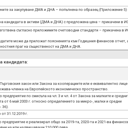
ните за закупуване ДМА и ДНА – попълнена по образец (Приложение 5) 
на кандидата в активи (ДМА и ДНА) с предложена цена – прикачени в И
изготвена съгласно приложимите счетоводни стандарти – прикачена в И
датите може да приложат поясненията към Годишния финансов отчет, 
ностния праг на същественост на ДМА и ДНА.
на кандидата:
 Търговския закон или Закона за кооперациите или е еквивалентно лице
ржава-членка на Европейското икономическо пространство.
 предприятие по смисъла на чл. 3 и чл. 4 от Закона за малките и средни
 от 6 май 2003 г. относно определението за микро-, малки и средни
. 36).
от 31.12.2019 г.
о предприятие е реализирал общо за 2019-та, 2020-та и 2021-ва финансо
авни на или надвишаващи 210 000 лева.