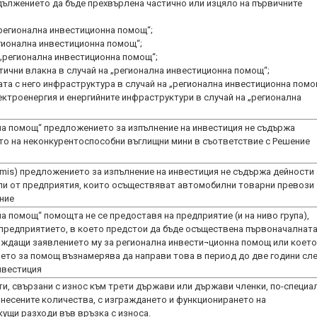
дължението да бъде прехвърлена частично или изцяло на първичните
„регионална инвестиционна помощ“;
егионална инвестиционна помощ“;
 „регионална инвестиционна помощ“;
тични влакна в случай на „регионална инвестиционна помощ“;
ата с него инфраструктура в случай на „регионална инвестиционна помо
ектроенергия и енергийните инфраструктури в случай на „регионална
на помощ“ предложението за изпълнение на инвестиция не съдържа
то на неконкурентоспособни въглищни мини в съответствие с Решение
imis) предложението за изпълнение на инвестиция не съдържа дейности 
и от предприятия, които осъществяват автомобилни товарни превози 
ние
а помощ“ помощта не се предоставя на предприятие (и на ниво група),
предприятието, в което предстои да бъде осъществена първоначалнат
хождащи заявлението му за регионална инвести¬ционна помощ или което
ето за помощ възнамерява да направи това в период до две години сл
нвестиция
и, свързани с износ към трети държави или държави членки, по-специа
знесените количества, с изграждането и функционирането на
кущи разходи във връзка с износа.