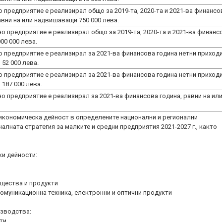
о предприятие е реализирал общо за 2019-та, 2020-та и 2021-ва финансо
авни на или надвишаващи 750 000 лева.
но предприятие е реализирал общо за 2019-та, 2020-та и 2021-ва финанс
00 000 лева.
ро предприятие е реализирал за 2021-ва финансова година нетни приход
52 000 лева.
ко предприятие е реализирал за 2021-ва финансова година нетни приход
187 000 лева.
но предприятие е реализирал за 2021-ва финансова година, равни на ил
икономическа дейност в определените национални и регионални
лната стратегия за малките и средни предприятия 2021-2027 г., както
и дейности:
щества и продукти
омуникационна техника, електронни и оптични продукти
изводства:
ти