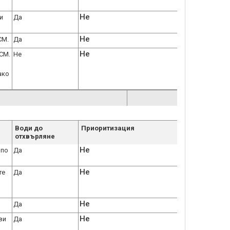
Не
и
Да
Не
СМ.
Да
Не
СМ.
Не
ако
Води до
Приоритизация
отхвърляне
Не
 по
Да
Не
те
Да
Не
Да
Не
ви
Да