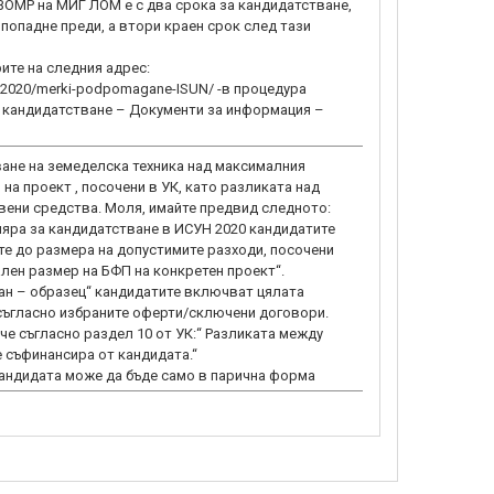
 ВОМР на МИГ ЛОМ е с два срока за кандидатстване,
попадне преди, а втори краен срок след тази
ите на следния адрес:
4-2020/merki-podpomagane-ISUN/ -в процедура
а кандидатстване – Документи за информация –
ване на земеделска техника над максималния
на проект , посочени в УК, като разликата над
твени средства. Моля, имайте предвид следното:
яра за кандидатстване в ИСУН 2020 кандидатите
те до размера на допустимите разходи, посочени
лен размер на БФП на конкретен проект“.
ан – образец“ кандидатите включват цялата
 съгласно избраните оферти/сключени договори.
че съгласно раздел 10 от УК:“ Разликата между
е съфинансира от кандидата.“
андидата може да бъде само в парична форма