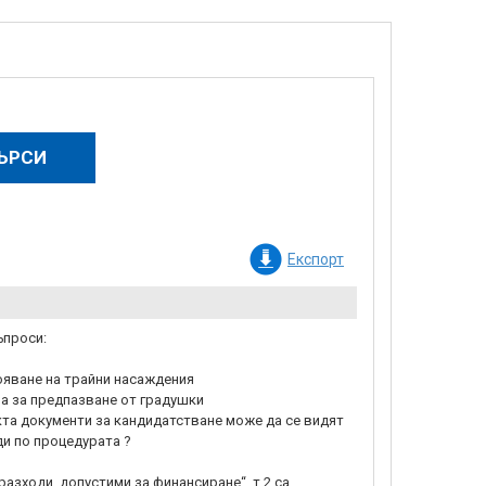
Експорт
ъпроси:
ояване на трайни насаждения
ма за предпазване от градушки
кта документи за кандидатстване може да се видят
и по процедурата ?
разходи, допустими за финансиране“, т.2 са