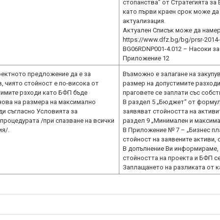
стопанства" от Стратегията за
като първи краен срок може да 
актуализация.
Актуален Списък може да намер
https://www.dfz.bg/bg/prsr-201
BG06RDNP001-4.012 – Насоки з
Приложение 12
оектното предложение да е за
Възможно е залагане на закупу
в, чиято стойност е по-висока от
размер на допустимите разходи 
имите рзходи като БФП бъде
праговете се заплати със собс
нова на размера на максимално
В раздел 5 „Бюджет“ от формул
ди съгласно Условията за
заявяват стойността на активи
процедурата /при спазване на всички
раздел 9 „Минимален и максима
я/.
В Приложение № 7 – „Бизнес пл
стойност на заявените активи,
В допълнение Ви информираме, 
стойността на проекта и БФП с
Заплащането на разликата от к