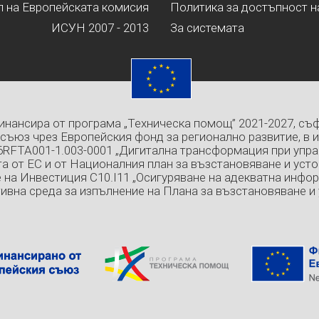
л на Европейската комисия
Политика за достъпност н
ИСУН 2007 - 2013
За системата
инансира от програма „Техническа помощ” 2021-2027, съ
съюз чрез Европейския фонд за регионално развитие, в 
6RFTA001-1.003-0001 „Дигитална трансформация при упра
а от ЕС и от Националния план за възстановяване и усто
 на Инвестиция C10.I11 „Осигуряване на адекватна инфо
ивна среда за изпълнение на Плана за възстановяване и 