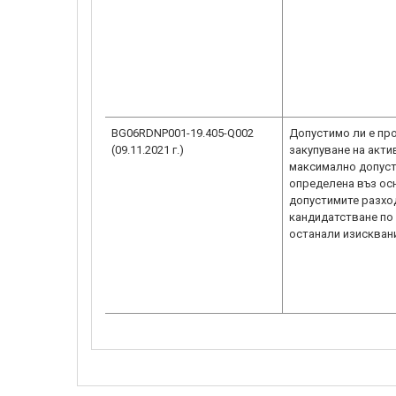
BG06RDNP001-19.405-Q002
Допустимо ли е пр
(09.11.2021 г.)
закупуване на акти
максимално допуст
определена въз ос
допустимите разхо
кандидатстване по 
останали изисквани