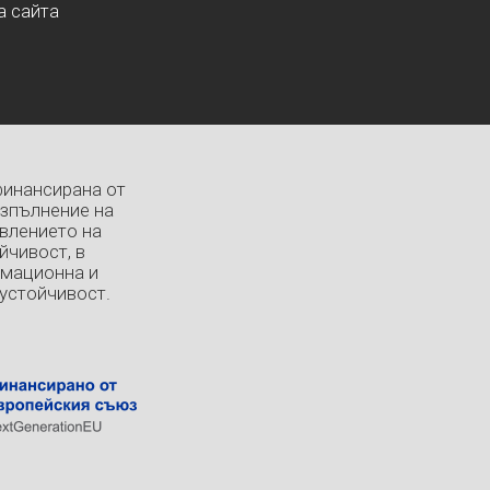
а сайта
финансирана от
изпълнение на
влението на
йчивост, в
рмационна и
устойчивост.