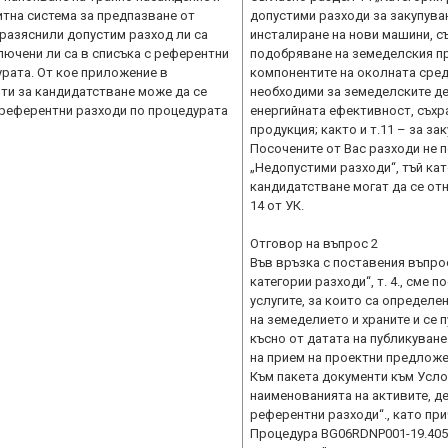
итна система за предпазване от
допустими разходи за закупува
 разяснили допустим разход ли са
инсталиране на нови машини, с
лючени ли са в списъка с референтни
подобряване на земеделския п
рата. От кое приложение в
компонентите на околната сред
ти за кандидатстване може да се
необходими за земеделските де
 референтни разходи по процедурата
енергийната ефективност, съхр
продукция; както и т.11 – за за
Посочените от Вас разходи не п
„Недопустими разходи“, тъй ка
кандидатстване могат да се отн
14 от УК.
Отговор на въпрос 2
Във връзка с поставения въпрос
категории разходи“, т. 4., сме п
услугите, за които са определе
на земеделието и храните и се 
късно от датата на публикуван
на прием на проектни предложе
Към пакета документи към Усло
наименованията на активите, де
референтни разходи“., като при
Процедура BG06RDNP001-19.405 