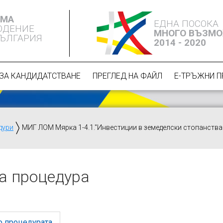
ЕМА
ЕДНА ПОСОКА
ЮДЕНИЕ
МНОГО ВЪЗМ
БЪЛГАРИЯ
2014 - 2020
ЗА КАНДИДАТСТВАНЕ
ПРЕГЛЕД НА ФАЙЛ
Е-ТРЪЖНИ 
дури
МИГ ЛОМ Мярка 1-4.1."Инвестиции в земеделски стопанства
а процедура
о процедурата