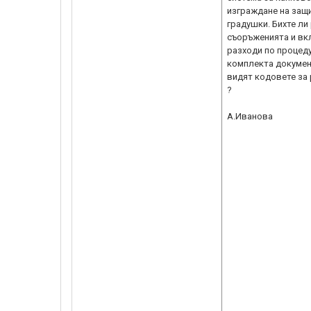
изграждане на защ
градушки. Бихте ли
съоръженията и вк
разходи по процеду
комплекта докумен
видят кодовете за
?
А.Иванова