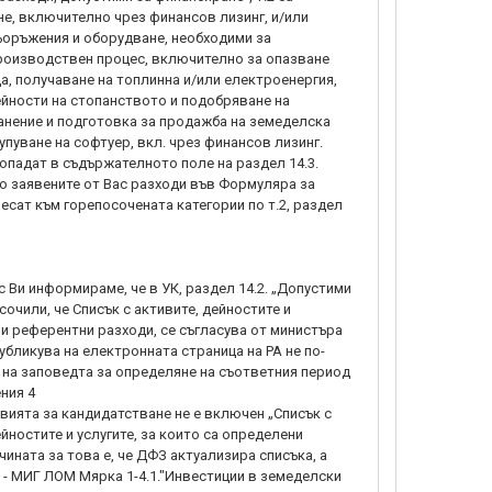
не, включително чрез финансов лизинг, и/или
ъоръжения и оборудване, необходими за
роизводствен процес, включително за опазване
а, получаване на топлинна и/или електроенергия,
йности на стопанството и подобряване на
анение и подготовка за продажба на земеделска
купуване на софтуер, вкл. чрез финансов лизинг.
опадат в съдържателното поле на раздел 14.3.
то заявените от Вас разходи във Формуляра за
есат към горепосочената категории по т.2, раздел
 Ви информираме, че в УК, раздел 14.2. „Допустими
осочили, че Списък с активите, дейностите и
ни референтни разходи, се съгласува от министъра
публикува на електронната страница на РА не по-
е на заповедта за определяне на съответния период
ния 4
вията за кандидатстване не е включен „Списък с
йностите и услугите, за които са определени
чината за това е, че ДФЗ актуализира списъка, а
- МИГ ЛОМ Мярка 1-4.1."Инвестиции в земеделски