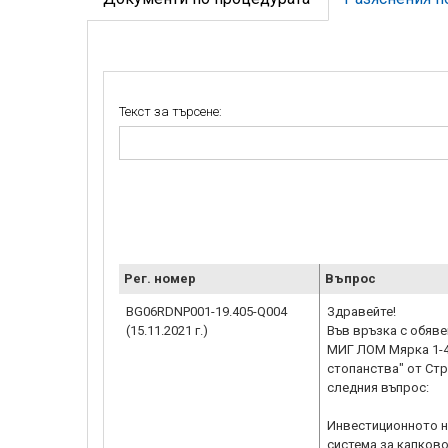
Текст за търсене:
Рег. номер
Въпрос
BG06RDNP001-19.405-Q004
Здравейте!
(15.11.2021 г.)
Във връзка с обяве
МИГ ЛОМ Мярка 1-4
стопанства" от Ст
следния въпрос:
Инвестиционното н
система за капково