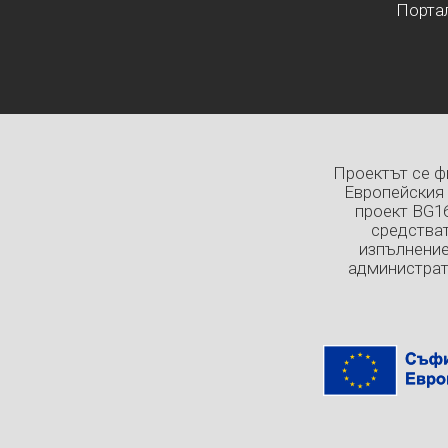
Порта
Проектът се ф
Европейския 
проект BG1
средстват
изпълнение
администрат