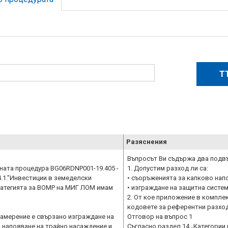
Разяснения
Въпросът Ви съдържа два подв
ната процедура BG06RDNP001-19.405 -
1. Допустим разход ли са:
.1."Инвестиции в земеделски
• съоръженията за капково нап
ратегията за ВОМР на МИГ ЛОМ имам
• изграждане на защитна систе
2. От кое приложение в компле
кодовете за референтни разход
амерение е свързано изграждане на
Отговор на въпрос 1
 напояване на трайно насаждение и
Съгласно раздел 14 „Категории 