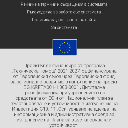
Речник на термини и съкращения в системата
Ръководство за работа със системата
Политика за достъпност на сайта
За системата
Проектът се финансира от програма
„Техническа помощ” 2021-2027, съфинансирана
от Европейския съюз чрез Европейския фонд
за регионално развитие, в изпълнение на проект
BG16RFTA001-1.003-0001 „Дигитална
трансформация при управлението на
средствата от ЕС и от Националния план за
възстановяване и устойчивост, в изпълнение на
Инвестиция C10.I11 „Осигуряване на адекватна
информационна и административна среда за
изпълнение на Плана за възстановяване и
устойчивост.