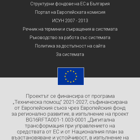
Структурни фондове на ЕС в България
Портал на Европейската комисия
ИСУН 2007 - 2013
Речник на термини и съкращения в системата
Ръководство за работа със системата
Политика за достъпност на сайта
За системата
Проектът се финансира от програма
„Техническа помощ” 2021-2027, съфинансирана
от Европейския съюз чрез Европейския фонд
за регионално развитие, в изпълнение на проект
BG16RFTA001-1.003-0001 „Дигитална
трансформация при управлението на
средствата от ЕС и от Националния план за
възстановяване и устойчивост, в изпълнение на