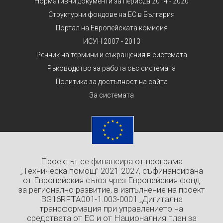
Нормативни документи за периода 2014 - 2020
Структурни фондове на ЕС в България
Портал на Европейската комисия
ИСУН 2007 - 2013
Речник на термини и съкращения в системата
Ръководство за работа със системата
Политика за достъпност на сайта
За системата
Проектът се финансира от програма
„Техническа помощ” 2021-2027, съфинансирана
от Европейския съюз чрез Европейския фонд
за регионално развитие, в изпълнение на проект
BG16RFTA001-1.003-0001 „Дигитална
трансформация при управлението на
средствата от ЕС и от Националния план за