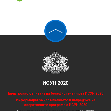
ИСУН 2020
Електронно отчитане на бенефициенти чрез ИСУН 2020
Информация за изпълнението и напредъка на
оперативните програми с ИСУН 2020