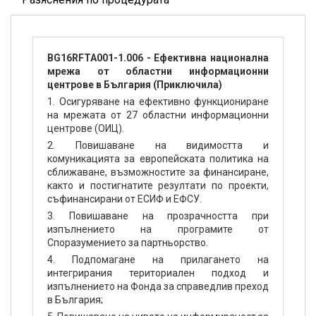
BG16RFTA001-1.006 - Ефективна национална
мрежа от областни информационни
центрове в България (Приключила)
1. Осигуряване на ефективно функциониране
на мрежата от 27 областни информационни
центрове (ОИЦ).
2. Повишаване на видимостта и
комуникацията за европейската политика на
сближаване, възможностите за финансиране,
както и постигнатите резултати по проекти,
съфинансирани от ЕСИФ и ЕФСУ.
3. Повишаване на прозрачността при
изпълнението на програмите от
Споразумението за партньорство.
4. Подпомагане на прилагането на
интегрирания териториален подход и
изпълнението на Фонда за справедлив преход
в България;