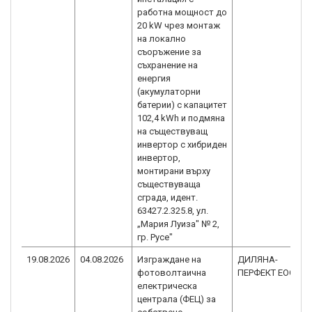
работна мощност до
20 kW чрез монтаж
на локално
съоръжение за
съхранение на
енергия
(акумулаторни
батерии) с капацитет
102,4 kWh и подмяна
на съществуващ
инвертор с хибриден
инвертор,
монтирани върху
съществуваща
сграда, идент.
63427.2.325.8, ул.
„Мария Луиза" № 2,
гр. Русе"
19.08.2026
04.08.2026
Изграждане на
ДИЛЯНА-
фотоволтаична
ПЕРФЕКТ ЕООД
електрическа
централа (ФЕЦ) за