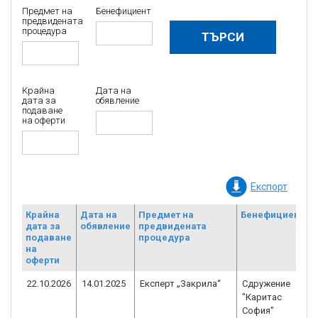
Предмет на
Бенефициент
предвидената
процедура
Крайна
Дата на
дата за
обявление
подаване
на оферти
Експорт
Крайна
Дата на
Предмет на
Бенефициент
дата за
обявление
предвидената
подаване
процедура
на
оферти
22.10.2026
14.01.2025
Експерт „Закрила“
Сдружение
"Каритас
София"