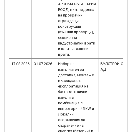
АРКОМАТ-БЪЛГАРИЯ
ЕООД, вкл. подмяна
на прозрачни
ограждащи
конструкции
(външни прозорци),
секционни
индустриални врати
и плътни външни
врати.
17.08.2026
31.07.2026
Избор на
БУЛСТРОЙ-СМК
изпълнител за
АД
доставка, монтаж и
въвеждане в
експлоатация на
Фотоволтаични
панели в
комбинация с
инвертори - 45 kW и
Локални
съоръжения за
съхранение на
енергия (батерии) в