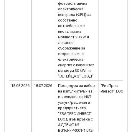
фотоволтаична
електрическа
централа (ФЕЦ) за
собствено
потребление с
инсталирана
мощност 20 kW и
локално
съоръжение за
съхранение на
електрическа
енергия с капацитет
минимум 30 kWh в
"ВЕТЕЙДА 2" ЕООД“
18.08.2026
18.07.2026
Процедура за избор
"ЕваПрес
на изпълнител/и за
Инвест" ЕООД
въвеждане на ИКТ
услуги/решения в
предприятието
"ЕВАПРЕС ИНВЕСТ"
ЕООД във връзка с
АДПБФП №
BG16RFPR001-1.012-