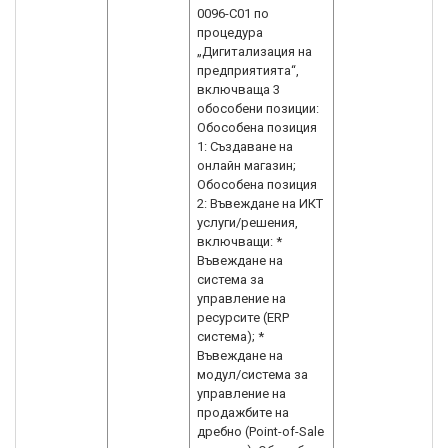
0096-C01 по
процедура
„Дигитализация на
предприятията“,
включваща 3
обособени позиции:
Обособена позиция
1: Създаване на
онлайн магазин;
Обособена позиция
2: Въвеждане на ИКТ
услуги/решения,
включващи: *
Въвеждане на
система за
управление на
ресурсите (ERP
система); *
Въвеждане на
модул/система за
управление на
продажбите на
дребно (Point-of-Sale