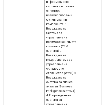
информационна
система, съставена
от четири
взаимносвързани
функционални
компонента: 1.
Въвеждане на
Система за
управление на
взаимоотношенията
с клиенти (CRM
система) 2.
Въвеждане на
модул/система за
управление на
складовото
стопанство (WMS) 3.
Въвеждане на
система за бизнес
анализи (Business
Intelligence система)
4. Изграждане на
система за
управление на