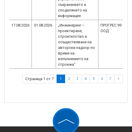
съхранението и
споделянето на
информация
17.08.2026
01.08.2026
„Инженеринг –
ПРОГРЕС 99
проектиране,
ООД
строителство и
осъществяване на
авторски надзор по
време на
изпълнението на
строежа“
Страница 1 от 7
1
2
3
4
5
6
7
>