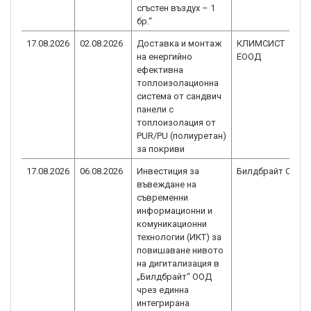
сгъстен въздух – 1
бр.“
17.08.2026
02.08.2026
Доставка и монтаж
КЛИМСИСТ
на енергийно
ЕООД
ефективна
топлоизолационна
система от сандвич
панели с
топлоизолация от
PUR/PU (полиуретан)
за покриви
17.08.2026
06.08.2026
Инвестиция за
Билдбрайт ООД
въвеждане на
съвременни
информационни и
комуникационни
технологии (ИКТ) за
повишаване нивото
на дигитализация в
„Билдбрайт“ ООД
чрез единна
интегрирана