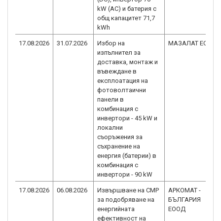
kW (AC) и батерия с
общ капацитет 71,7
kWh
17.08.2026
31.07.2026
Избор на
МАЗАЛАТ ЕООД
изпълнител за
доставка, монтаж и
въвеждане в
експлоатация на
фотоволтаични
панели в
комбинация с
инвертори - 45 kW и
локални
съоръжения за
съхранение на
енергия (батерии) в
комбинация с
инвертори - 90 kW
17.08.2026
06.08.2026
Извършване на СМР
АРКОМАТ -
за подобряване на
БЪЛГАРИЯ
енергийната
ЕООД
ефективност на