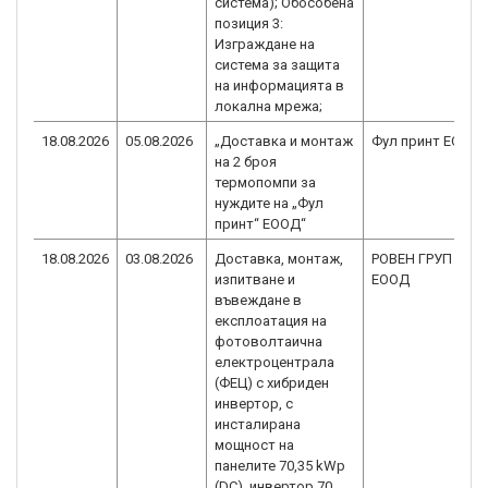
система); Обособена
позиция 3:
Изграждане на
система за защита
на информацията в
локална мрежа;
18.08.2026
05.08.2026
„Доставка и монтаж
Фул принт ЕООД
на 2 броя
термопомпи за
нуждите на „Фул
принт“ ЕООД“
18.08.2026
03.08.2026
Доставка, монтаж,
РОВЕН ГРУП
изпитване и
ЕООД
въвеждане в
експлоатация на
фотоволтаична
електроцентрала
(ФЕЦ) с хибриден
инвертор, с
инсталирана
мощност на
панелите 70,35 kWp
(DC), инвертор 70