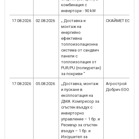
комбинация с
инвертори - 90 kW
17.08.2026
02.08.2026
„ Доставка и
СКАЙМЕТ ЕООД
монтаж на
енергийно
ефективна
топлоизолационна
система от сандвич
панели с
топлоизолация от
PUR/PU (полиуретан)
за покриви “
17.08.2026
05.08.2026
„Доставка, монтаж
Агрострой
и пускане в
Добрич ЕООД
експлоатация на
ДМА: Компресор за
сгъстен въздух с
инверторно
управление – 1 бр. и
Ресивър за сгъстен
въздух – 1 бр. и
Изсушител за