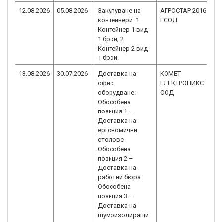
12.08.2026
05.08.2026
Закупуване на
АГРОСТАР 2016
B
контейнери: 1.
ЕООД
1
Контейнер 1 вид-
C
1 брой; 2.
Контейнер 2 вид-
1 брой.
13.08.2026
30.07.2026
Доставка на
КОМЕТ
B
офис
ЕЛЕКТРОНИКС
1
оборудване:
ООД
C
Обособена
позиция 1 –
Доставка на
ергономични
столове
Обособена
позиция 2 –
Доставка на
работни бюра
Обособена
позиция 3 –
Доставка на
шумоизолиращи