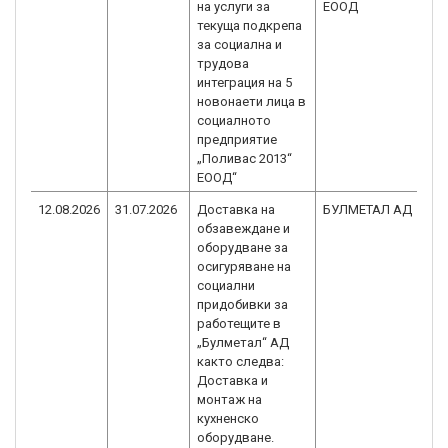
на услуги за
ЕООД
1
текуща подкрепа
C
за социална и
трудова
интеграция на 5
новонаети лица в
социалното
предприятие
„Поливас 2013“
ЕООД“
12.08.2026
31.07.2026
Доставка на
БУЛМЕТАЛ АД
B
обзавеждане и
1
оборудване за
C
осигуряване на
социални
придобивки за
работещите в
„Булметал“ АД
както следва:
Доставка и
монтаж на
кухненско
оборудване.