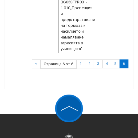
BG05SFPR001-
1.010„Превенция
и
предотвратяване
на тормоза и
насилието и
намаляване
агресията в
училищата".
<
Страница 6 от 6
1
2
3
4
5
6