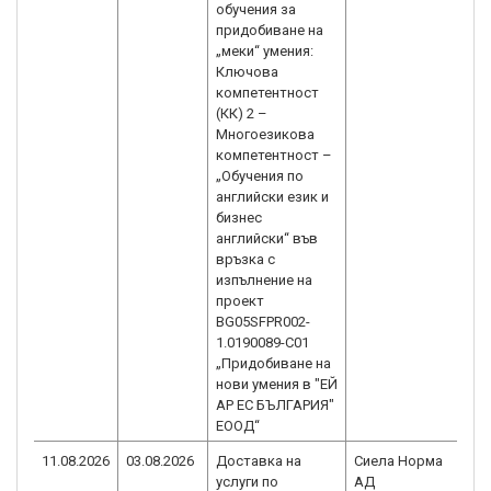
обучения за
придобиване на
„меки“ умения:
Ключова
компетентност
(КК) 2 –
Многоезикова
компетентност –
„Обучения по
английски език и
бизнес
английски“ във
връзка с
изпълнение на
проект
BG05SFPR002-
1.0190089-C01
„Придобиване на
нови умения в "ЕЙ
АР ЕС БЪЛГАРИЯ"
ЕООД“
11.08.2026
03.08.2026
Доставка на
Сиела Норма
B
услуги по
АД
1