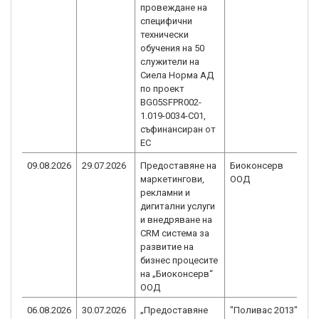
провеждане на
C
специфични
технически
обучения на 50
служители на
Сиела Норма АД
по проект
BG05SFPR002-
1.019-0034-C01,
съфинансиран от
ЕС
09.08.2026
29.07.2026
Предоставяне на
Биоконсерв
B
маркетингови,
ООД
1
рекламни и
C
дигитални услуги
и внедряване на
CRM система за
развитие на
бизнес процесите
на „Биоконсерв“
ООД
06.08.2026
30.07.2026
„Предоставяне
"Поливас 2013"
B