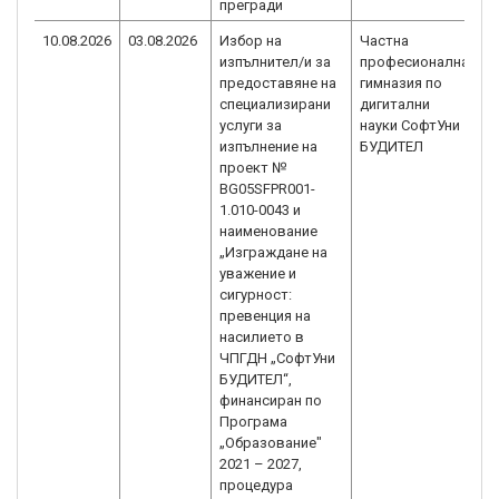
прегради
10.08.2026
03.08.2026
Избор на
Частна
B
изпълнител/и за
професионална
1
предоставяне на
гимназия по
C
специализирани
дигитални
услуги за
науки СофтУни
изпълнение на
БУДИТЕЛ
проект №
BG05SFPR001-
1.010-0043 и
наименование
„Изграждане на
уважение и
сигурност:
превенция на
насилието в
ЧПГДН „СофтУни
БУДИТЕЛ“,
финансиран по
Програма
„Образование"
2021 – 2027,
процедура