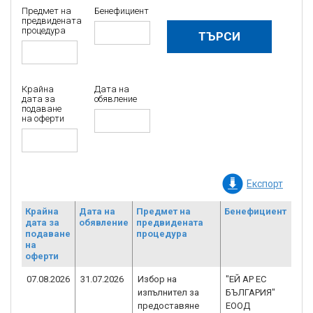
Предмет на
Бенефициент
предвидената
процедура
Крайна
Дата на
дата за
обявление
подаване
на оферти
Експорт
Крайна
Дата на
Предмет на
Бенефициент
Н
дата за
обявление
предвидената
д
подаване
процедура
Б
на
оферти
07.08.2026
31.07.2026
Избор на
"ЕЙ АР ЕС
B
изпълнител за
БЪЛГАРИЯ"
1
предоставяне
ЕООД
C