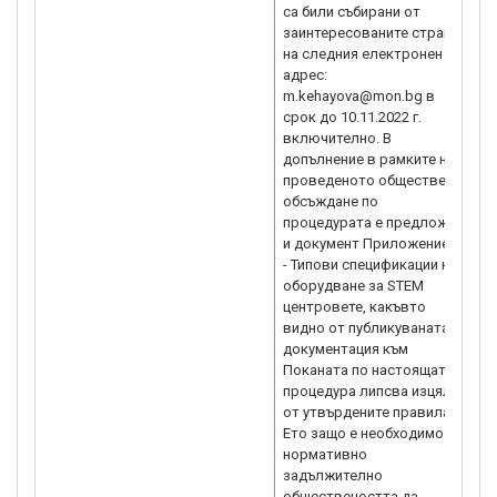
са били събирани от
заинтересованите страни
на следния електронен
адрес:
m.kehayova@mon.bg в
срок до 10.11.2022 г.
включително. В
допълнение в рамките на
проведеното обществено
обсъждане по
процедурата е предложен
и документ Приложение 2
- Типови спецификации на
оборудване за STEM
центровете, какъвто
видно от публикуваната
документация към
Поканата по настоящата
процедура липсва изцяло
от утвърдените правила.
Ето защо е необходимо и
нормативно
задължително
обществеността да