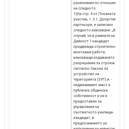
разяснения по отношение
„
на следното:
И
1)На стр. 4 от Поканата за
М
участие, т. 3.1. Допустими
h
партньори, е записано
следното изискване: „В
случай, че в рамките на
Дейност 1 кандидат
предвижда строително-
монтажни работи,
изискващи издаването на
разрешение за строеж
съгласно Закона за
устройство на
територията (ЗУТ) и: -
недвижимият имот е
публична общинска
собственост и не е
предоставен за
управление на
съответното училище-
кандидат, в
предложението за
изпълнение на инвестиция