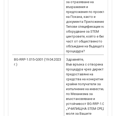
за отразяване на
възражения и
предложения по проекта
на Покана, както и
документа Приложение 2 -
Типови спецификации на
оборудване за STEM
центровете, който е бил
част от общественото
обсъждане на бъдещата
процедура?
BG-RRP-1.015-Q001 (19.04.2023
Здравейте,
Р
г.)
Във връзка с отворена
н
процедура чрез директно
п
предоставяне на
п
средства на конкретни
в
крайни получатели за
0
изпълнение на инвестиции
1
по Механизма за
н
възстановяване и
(
устойчивост BG-RRP-1.015
с
„УЧИЛИЩНА STEM СРЕДА“
ht
моля за Вашите
g