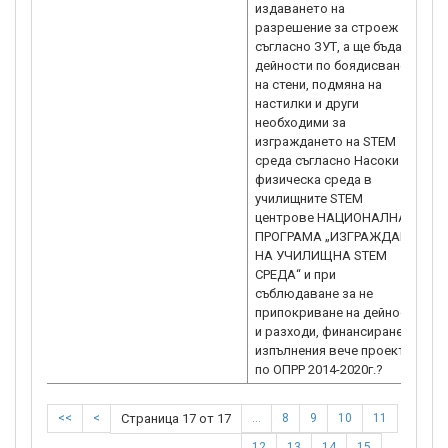
издаването на
разрешение за строеж
съгласно ЗУТ, а ще бъдат
дейности по боядисване
на стени, подмяна на
настилки и други
необходими за
изграждането на STEM
среда съгласно Насоки за
физическа среда в
училищните STEM
центрове НАЦИОНАЛНА
ПРОГРАМА „ИЗГРАЖДАНЕ
НА УЧИЛИЩНА STEM
СРЕДА“ и при
съблюдаване за не
припокриване на дейности
и разходи, финансиране по
изпълнения вече проект
<<
<
Страница 17 от 17
…
8
9
10
11
12
13
14
15