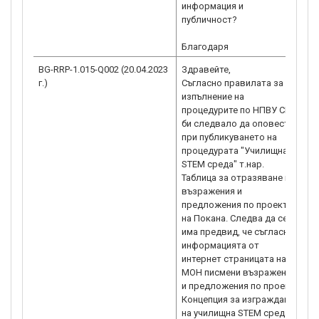
информация и
публичност?
Благодаря
BG-RRP-1.015-Q002 (20.04.2023
Здравейте,
Р
г.)
Съгласно правилата за
н
изпълнение на
п
процедурите по НПВУ СНД
п
би следвало да оповести
в
при публикуването на
0
процедурата "Училищна
2
STEM среда" т.нар.
н
Таблица за отразяване на
(
възражения и
с
предложения по проекта
ht
на Покана. Следва да се
g
има предвид, че съгласно
„
информацията от
И
интернет страницата на
М
МОН писмени възражения
h
и предложения по проекта
Концепция за изграждане
на училищна STEM среда