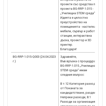
проекти със средства по
0
проекта BG-RRP-1.015 -
7
„Училищна STEM среда"?
н
Идеята е цялостно
(
преустройство на
с
помещенията - настилка,
ht
мебели, сървър и работни
g
станции, интерактвна
„
дъска, проектор и 3D
И
принтер.
М
Благодаря!
h
BG-RRP-1.015-Q003 (24.04.2023
Здравейте,
Р
г.)
Във връзка с процедурата
н
BG-RRP-1.015 „Училищна
п
STEM среда“ имам
п
следния въпрос:
в
0
В т.12 Категория разходи
6
от Поканата за
н
кандидатстване, раздел IV
(
Непреки разходи, 8.1
с
Разходи за организация и
ht