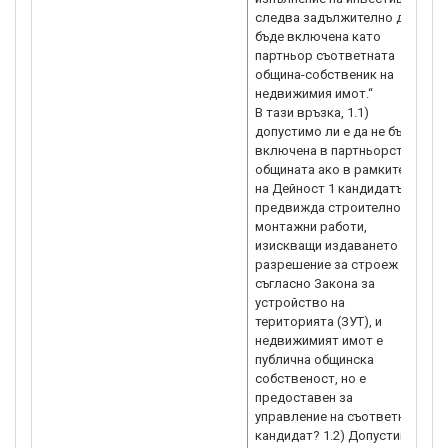
следва задължително да
бъде включена като
партньор съответната
община-собственик на
недвижимия имот.“
В тази връзка, 1.1)
допустимо ли е да не бъде
включена в партньорство
общината ако в рамките
на Дейност 1 кандидатът
предвижда строително-
монтажни работи,
изискващи издаването на
разрешение за строеж
съгласно Закона за
устройство на
територията (ЗУТ), и
недвижимият имот е
публична общинска
собственост, но е
предоставен за
управление на съответния
кандидат? 1.2) Допустимо