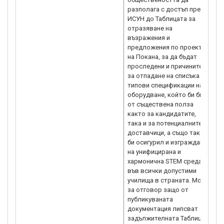
разполага с достъп през
ИСУН до Таблицата за
отразяване на
възражения и
предложения по проекта
на Покана, за да бъдат
проследени и причините
за отпадане на списъка с
типови спецификации на
оборудване, който би бил
от съществена полза
както за кандидатите,
така и за потенциалните
доставчици, а също така
би осигурил и изграждане
на унифицирана и
хармонична STEM среда
във всички допустими
училища в страната. Моля
за отговор защо от
публикуваната
документация липсват
задължителната Таблица