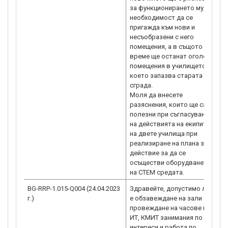
за функционирането му,
необходимост да се
пригажда към нови и
несъобразени с него
помещения, а в същото
време ще останат оголени
помещения в училището,
което запазва старата
сграда.
Моля да внесете
разяснения, които ще са
полезни при съгласуване
на действията на екипите
на двете училища при
реализиране на плана за
действие за да се
осъществи оборудването
на СТЕМ средата.
BG-RRP-1.015-Q004 (24.04.2023
Здравейте, допустимо ли
Р
г.)
е обзавеждане на зали за
н
провеждане на часове по
п
ИТ, КМИТ занимания по
п
интереси и работа по
в