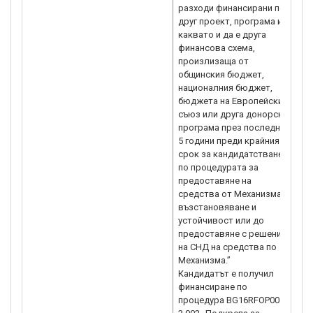
разходи финансирани по
друг проект, програма или
каквато и да е друга
финансова схема,
произлизаща от
общинския бюджет,
националния бюджет,
бюджета на Европейския
съюз или друга донорска
програма през последните
5 години преди крайния
срок за кандидатстване
по процедурата за
предоставяне на
средства от Механизма за
възстановяване и
устойчивост или до
предоставяне с решение
на СНД на средства по
Механизма.”
Кандидатът е получил
финансиране по
процедура BG16RFOP001-