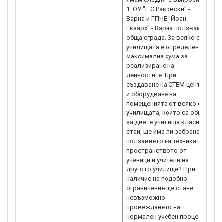
1. ОУ "Г.С.Раковски" -
в
Варна и ГПЧЕ "Йоан
1
Екзарх" - Варна ползваме
1
обща сграда. За всяко от
н
училищата е определена
(
максимална сума за
с
реализиране на
ht
дейностите. При
g
създаване на СТЕМ център
„
и оборудване на
И
помещенията от всяко от
М
училищата, които са общи
h
за двете училища класни
стаи, ще има ли забрана за
ползавнето на техниката и
пространството от
ученици и учители на
другото училище? При
наличие на подобно
ограничение ще стане
невъзможно
провеждането на
нормален учебен процес,