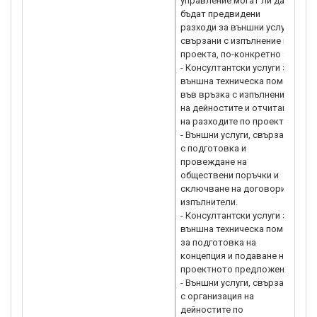
управление могат ли да
g
бъдат предвидени
„
разходи за външни услуги,
И
свързани с изпълнение на
М
проекта, по-конкретно за:
h
- Консултантски услуги за
външна техническа помощ
във връзка с изпълнение
на дейностите и отчитане
на разходите по проекта.
- Външни услуги, свързани
с подготовка и
провеждане на
обществени поръчки и
сключване на договори с
изпълнители.
- Консултантски услуги за
външна техническа помощ
за подготовка на
концепция и подаване на
проектното предложение
- Външни услуги, свързани
с организация на
дейностите по