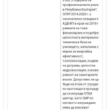
3.002 „Подкрепа за
професионалните училища
в Република България“,
ОПРР 2014-2020 г. с
окончателно плащане по
АДБФП в края на 2019 г. В
рамките на това
финансиране е подобрена
цялостната материално-
техническа база на
училището, изпълнени са
мерки за енергийна
ефективност,
топлоизолация, подмяна
на дограма, цялостна
хидроизолация, основен
ремонт на санитарните
възли. Допустимо ли ще
бъде на етаж от сградата
по настоящата процедура
да се изгради STEM
център, като СМР по
неговото изграждане
няма да изискват