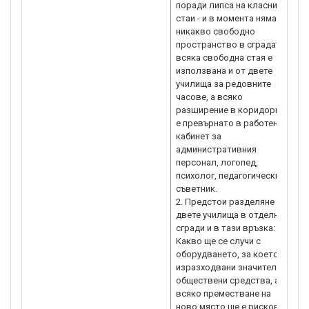
поради липса на класни
стаи - и в момента няма
никакво свободно
пространство в сградата -
всяка свободна стая е
използвана и от двете
училища за редовните
часове, а всяко
разширение в коридорите
е превърнато в работен
кабинет за
административния
персонал, логопед,
психолог, педагогически
съветник.
2. Предстои разделяне на
двете училища в отделни
сгради и в тази връзка:
Какво ще се случи с
оборудването, за което са
изразходвани значителни
обществени средства, а
всяко преместване на
ново място ще е рисково