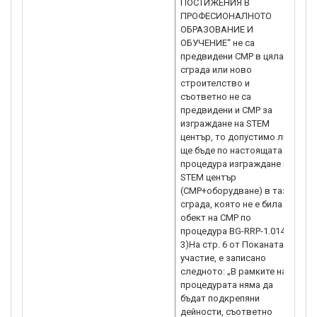
ПОСТИЖЕНИЯ В
ПРОФЕСИОНАЛНОТО
ОБРАЗОВАНИЕ И
ОБУЧЕНИЕ“ не са
предвидени СМР в цялата
сграда или ново
строителство и
съответно не са
предвидени и СМР за
изграждане на STEM
център, то допустимо ли
ще бъде по настоящата
процедура изграждане на
STEM център
(СМР+оборудване) в тази
сграда, която не е била
обект на СМР по
процедура BG-RRP-1.014.
3)На стр. 6 от Поканата за
участие, e записано
следното: „В рамките на
процедурата няма да
бъдат подкрепяни
дейности, съответно