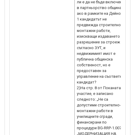
ли е да не бъде включена
в партньорство общината
ако в рамките на Дейност
1 кандидатът не
предвижда строително-
монтажни работи,
изискващи издаването на
разрешение за строеж
съгласно ЗУТ, и
недвижимият имот е
публична общинска
собственост, но е
предоставен за
управление на съответния
кандидат?
2)На стр. 8 от Поканата за
участие, e записано
следното: „Не са
допустими строително-
монтажни работи в
училищните сгради,
финансирани по
процедури BG-RRP-1.007
„МОДЕРНИЗАЦИЯ НА