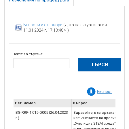
Въпроси и отговори
(Дата на актуализация:
11.01.2024 г. 17:13:48 ч.)
Текст за търсене:
Експорт
Рег. номер
Въпрос
Р
BG-RRP-1.015-Q005 (26.04.2023
Здравейте, във връзка с
Р
г.)
изпълнението на проекта
н
„Училищна STEM среда"
п
имам следните въпроси:
п