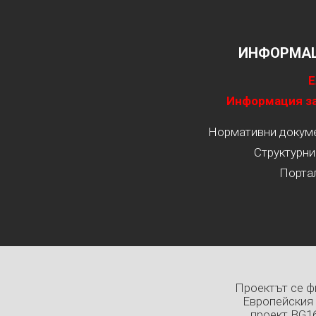
ИНФОРМАЦ
Е
Информация за
Нормативни докумен
Структурни
Порта
Проектът се ф
Европейския 
проект BG1