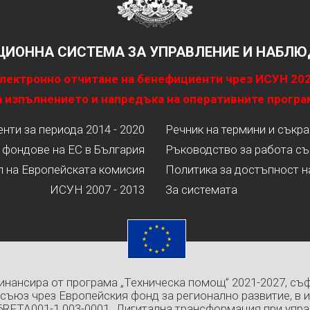
ИОННА СИСТЕМА ЗА УПРАВЛЕНИЕ И НАБЛЮД
лектронно отчитане на бенефициенти чрез ИСУН 20
 изпълнението и напредъка на оперативните програ
ти за периода 2014 - 2020
Речник на термини и съкр
 фондове на ЕС в България
Ръководство за работа съ
л на Европейската комисия
Политика за достъпност н
ИСУН 2007 - 2013
За системата
инансира от програма „Техническа помощ” 2021-2027, съ
съюз чрез Европейския фонд за регионално развитие, в 
6RFTA001-1.003-0001 „Дигитална трансформация при упра