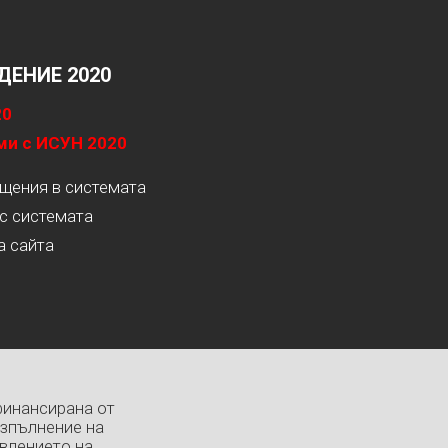
ЕНИЕ 2020
20
ми с ИСУН 2020
ащения в системата
с системата
а сайта
финансирана от
изпълнение на
влението на