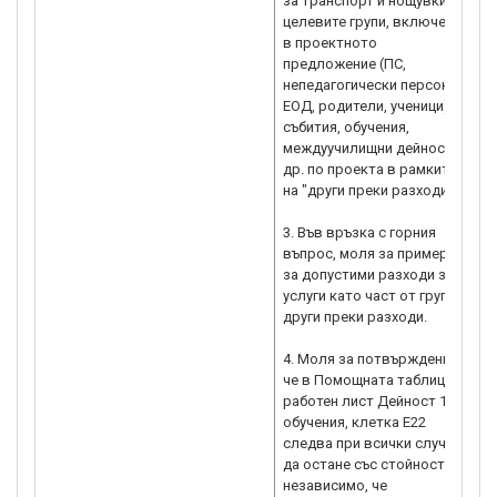
за транспорт и нощувки на
целевите групи, включени
в проектното
предложение (ПС,
непедагогически персонал,
ЕОД, родители, ученици) в
събития, обучения,
междуучилищни дейности и
др. по проекта в рамките
на "други преки разходи"?
3. Във връзка с горния
въпрос, моля за примери
за допустими разходи за
услуги като част от група
други преки разходи.
4. Моля за потвърждение,
че в Помощната таблица –
работен лист Дейност 1
обучения, клетка Е22
следва при всички случаи
да остане със стойност "1",
независимо, че