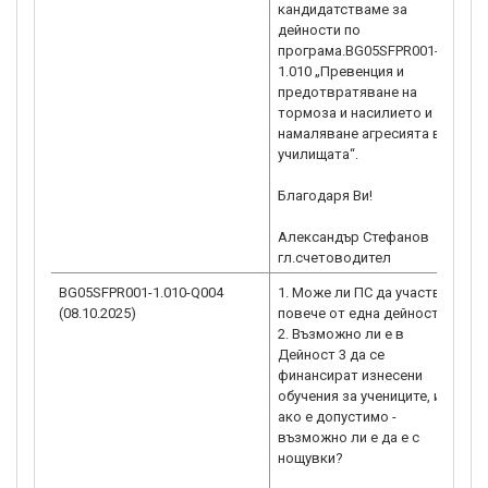
кандидатстваме за
дейности по
програма.BG05SFPR001-
1.010 „Превенция и
предотвратяване на
тормоза и насилието и
намаляване агресията в
училищата“.
Благодаря Ви!
Александър Стефанов
гл.счетоводител
BG05SFPR001-1.010-Q004
1. Може ли ПС да участва в
Р
(08.10.2025)
повече от една дейност?
о
2. Възможно ли е в
с
Дейност 3 да се
к
финансират изнесени
0
обучения за учениците, и
1
ако е допустимо -
н
възможно ли е да е с
(
нощувки?
с
h