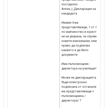
поотделно.
Annex_I_Декларация на
кандидата
Имаме 4 ма
представляващи, 1 от тях е
по майчинство и юристите
ни ни увериха, че спрямо
новите изисквания, няма
право да подписва
каквито и да било
документи.
Има пълномощник -
директора на училището.
Може ли декларацията да
бъде електронно
подписана от останалите 3-
ма представляващи +
пълномощника /
директора/ ?