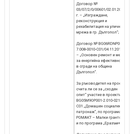
Договор №
03/07/2/0/00601/02.01.2018
г. – „Изграждане,
реконструкция и
рехабилитация на улична
мрежа в гр. Дългопол“;
Договор № BG06RDNP001-
7.008-0010-C01/04.11.2019 г.
– „Основен ремонт и мерки
за енергийна ефективност
в сгради на община
Дългопол“.
За ръководител на проекта
счита ли се за „сходен
опит“ участие в проекти:
BG05M9OP001-2.010-0210-
С01 „Домашен социален
патронаж“, по програма
РОМАКТ – Малки грантове
и по програма „Еразъм+“?