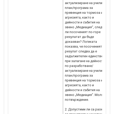
актуализиране на училищен
план/програма за
превенция на тормоза и
агресията, както и
дейности и събития на
звено „Медиация“, следва
ли посоченият по-горе
резулатат да бъде
доказван? Логиката
показва, че посоченият
резулат следва да е
задължителен единствено
при залагане на дейности
по разработване/
актуализиране на училищен
план/програма за
превенция на тормоза и
агресията, както и
дейности и събития на
звено „Медиация“. Моля за
потвърждение.
2. Допустими ли са разходи