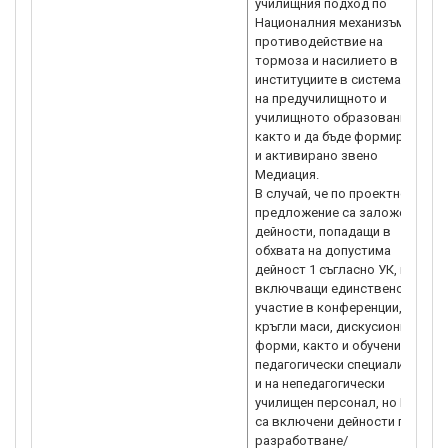
училищния подход по
h
Националния механизъм за
противодействие на
тормоза и насилието в
институциите в системата
на предучилищното и
училищното образование,
както и да бъде формирано
и активирано звено
Медиация.
В случай, че по проектното
предложение са заложени
дейности, попадащи в
обхвата на допустима
дейност 1 съгласно УК, и
включващи единствено
участие в конференции,
кръгли маси, дискусионни
форми, както и обучения на
педагогически специалисти
и на непедагогически
училищен персонал, но НЕ
са включени дейности по
разработване/