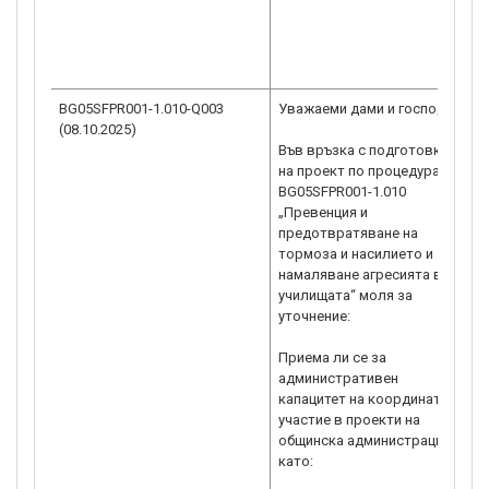
g
„
h
BG05SFPR001-1.010-Q003
Уважаеми дами и господа,
Р
(08.10.2025)
о
Във връзка с подготовката
с
на проект по процедура
к
BG05SFPR001-1.010
0
„Превенция и
1
предотвратяване на
н
тормоза и насилието и
(
намаляване агресията в
с
училищата“ моля за
h
уточнение:
g
„
Приема ли се за
административен
h
капацитет на координатор
участие в проекти на
общинска администрация,
като: