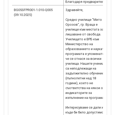
Благодаря предварително!
BG05SFPR001-1.010-Q005
Здравейте,
Р
(09.10.2025)
о
Средно училище "Мито
с
Орозов", гр. Враца е
к
училище към местата за
1
лишаване от свобода.
5
Училището е ВРБ към
н
Министерство на
(
образованието и науката. В
с
програмата е упоменато,
h
че се отнася за всички
g
училища. Нашите ученици
„
са неподлежащи на
задължително обучение
h
(пълнолетни над 18
години), което не
съответства на някои от
индикаторите за
изпълнение на програмата.
Интересуваме се дали и
къде би било допустимо да