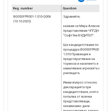
Reg. number
Question
C
BG05SFPR001-1.010-Q006
Здравейте,
Р
(10.10.2025)
о
казвам се Мира Алякова и
с
представлявам ЧПГДН
к
"СофтУни БУДИТЕЛ".
1
6
Ще кандидатстваме по
н
процедура BG05SFPR001-
(
1.010 Превенция и
с
предотвратяване на
h
тормоза и насилието и
g
намаляване агресията в
„
училищата.
h
Имам въпрос относно
декларацията при
кандидатстване, която се
попълва от всички
представляващи,
независимо дали
представляват заедно и