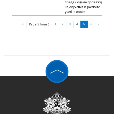
предвиждаме провеждане
на обучения в рамките на 3
учебни срока.
<
Page 5 from 6
1
2
3
4
5
6
>