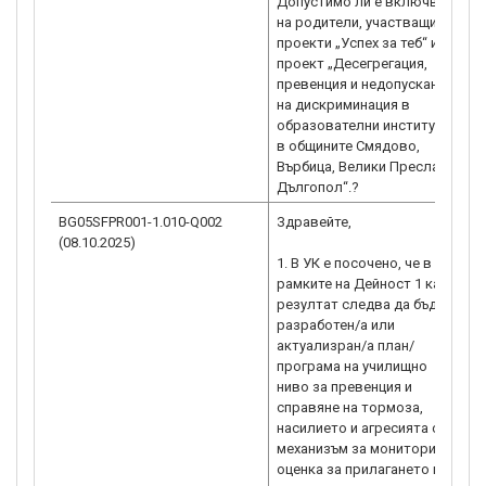
Допустимо ли е включване
на родители, участващи по
проекти „Успех за теб“ и
проект „Десегрегация,
превенция и недопускане
на дискриминация в
образователни институции
в общините Смядово,
Върбица, Велики Преслав и
BG05SFPR001-1.010-Q002
Здравейте,
Р
(08.10.2025)
о
1. В УК е посочено, че в
с
рамките на Дейност 1 като
к
резултат следва да бъде
0
разработен/а или
1
актуализран/а план/
н
програма на училищно
(
ниво за превенция и
с
справяне на тормоза,
h
насилието и агресията с
g
механизъм за мониторинг/
„
оценка за прилагането на