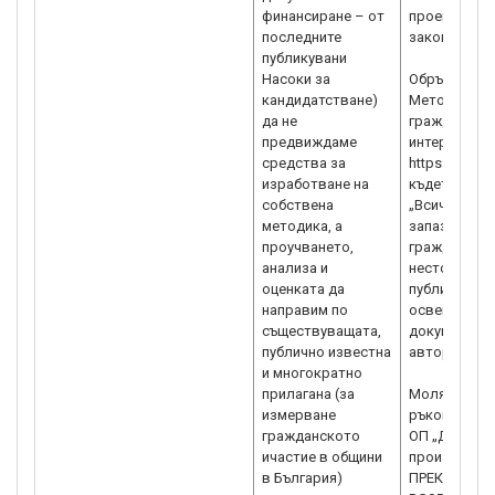
финансиране – от
проектното 
последните
законосъобр
публикувани
Насоки за
Обръщаме вн
кандидатстване)
Mетодология
да не
гражданскот
предвиждаме
интернет ад
средства за
https://index
изработване на
където изри
собствена
„Всички авт
методика, а
запазени за
проучването,
гражданско 
анализа и
нестопанско
оценката да
публикуване 
направим по
освен с изр
съществуващата,
документ и 
публично известна
автори.“
и многократно
прилагана (за
Моля да имат
измерване
ръководител
гражданското
ОП „Добро у
ичастие в общини
производст
в България)
ПРЕКРАТЯВА