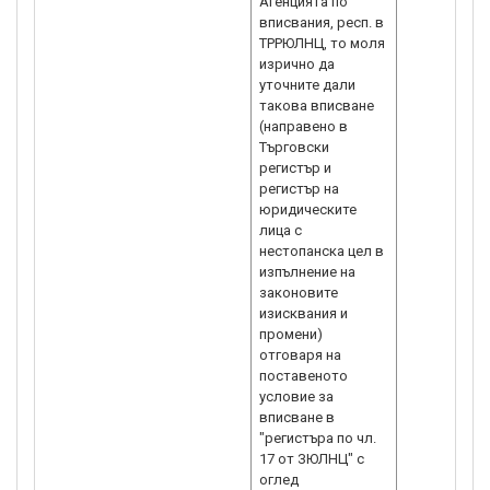
Агенцията по
вписвания, респ. в
ТРРЮЛНЦ, то моля
изрично да
уточните дали
такова вписване
(направено в
Търговски
регистър и
регистър на
юридическите
лица с
нестопанска цел в
изпълнение на
законовите
изисквания и
промени)
отговаря на
поставеното
условие за
вписване в
"регистъра по чл.
17 от ЗЮЛНЦ" с
оглед