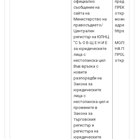
официално
предоставят
съобщение на
ПРЕКРАТЯВАНЕ
сайта на
открито пр
Министерство на
можете да н
правосъдието/
адрес:
Централен
https://www
регистър на ЮЛНЦ:
"С Ъ О Б Щ Е Н И Е
МОЛЯ, ВЪЗ
за юридическите
НА ПРОЕКТ
лица с
ПРОЦЕДУРА B
нестопанска цел
откриване н
Във връзка с
новите
разпоредби на
Закона за
юридическите
лица с
нестопанска цел и
промените в
Закона за
търговския
регистър и
регистъра на
юридическите