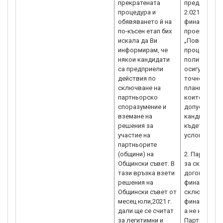
прекратената
предложени
процедура и
2.021 за пр
обявяването й на
финансова п
по-късен етап бих
проектни пр
искала да Ви
„Повишаване
информирам, че
процесите н
някои кандидати
политики и 
са предприели
осигуряване
действия по
точното и н
сключване на
планираните
партньорско
които Партн
споразумение и
допустими, 
вземане на
кандидатств
решения за
където ще б
участие на
условия за т
партньорите
(общини) на
2. Партньор
Общински съвет. В
за сключван
тази връзка взети
договор за 
решения на
финансова п
Общински съвет от
сключвано 
месец юли,2021 г.
финансиране
дали ще се считат
а не на етап
за легитимни и
Партньорски