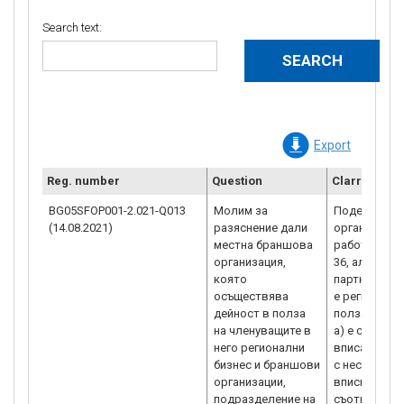
Search text:
Export
Reg. number
Question
Clarrificatio
BG05SFOP001-2.021-Q013
Молим за
Поделение н
(14.08.2021)
разяснение дали
организация
местна браншова
работниците 
организация,
36, ал. 8 от
която
партньор по
осъществява
е регистрир
дейност в полза
полза в случ
на членуващите в
а) е самост
него регионални
вписано в Р
бизнес и браншови
с нестопанс
организации,
вписванията
подразделение на
съответния 