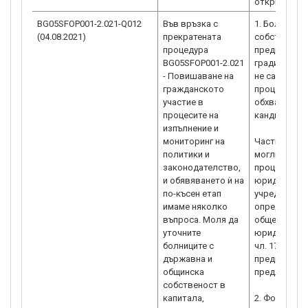
откриване н
BG05SFOP001-2.021-Q012
Във връзка с
1. Болници 
(04.08.2021)
прекратената
собственост
процедура
предприятия
BG05SFOP001-2.021
градини и уч
- Повишаване на
не са допус
гражданското
процедурата,
участие в
обхвата на т
процесите на
кандидатств
изпълнение и
мониторинг на
Частни детс
политики и
могли да бъ
законодателство,
процедурата
и обявяването ѝ на
юридически 
по-късен етап
учредени на
имаме няколко
определени 
въпроса. Моля да
обществена 
уточните
юридическит
болниците с
чл. 17 от ЗЮ
държавна и
преди датат
общинска
предложение
собственост в
капитала,
2. Формулир