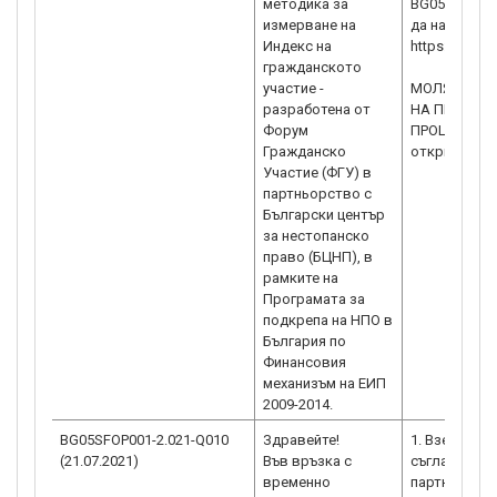
методикa за
BG05SFOP001
измерване на
да намерите
Индекс на
https://www
гражданското
участие -
МОЛЯ, ВЪЗ
разработена от
НА ПРОЕКТ
Форум
ПРОЦЕДУРА B
Гражданско
откриване н
Участие (ФГУ) в
партньорство с
Български център
за нестопанско
право (БЦНП), в
рамките на
Програмата за
подкрепа на НПО в
България по
Финансовия
механизъм на ЕИП
2009-2014.
BG05SFOP001-2.021-Q010
Здравейте!
1. Взети ре
(21.07.2021)
Във връзка с
съгласие об
временно
партньор в 