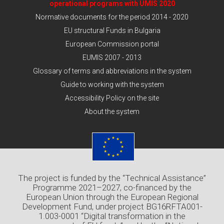
operational programs with UMIS 2020
Normative documents for the period 2014 - 2020
EU structural Funds in Bulgaria
European Commission portal
EUMIS 2007 - 2013
Glossary of terms and abbreviations in the system
Guide to working with the system
Accessibility Policy on the site
About the system
The project is funded by the “Technical Assistance”
Programme 2021–2027, co-financed by the
European Union through the European Regional
Development Fund, under project BG16RFTA001-
1.003-0001 “Digital transformation in the