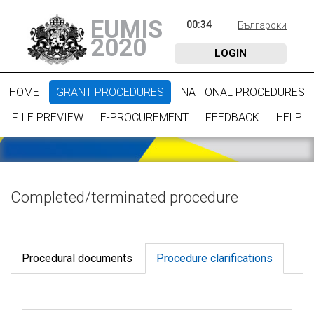
EUMIS
00
:
34
Български
2020
LOGIN
HOME
GRANT PROCEDURES
NATIONAL PROCEDURES
FILE PREVIEW
E-PROCUREMENT
FEEDBACK
HELP
Completed/terminated procedure
Procedural documents
Procedure clarifications