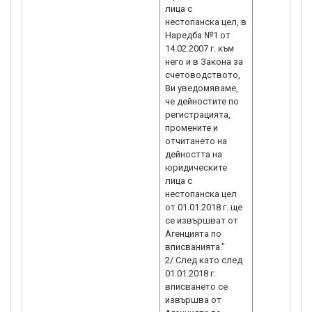
лица с
нестопанска цел, в
Наредба №1 от
14.02.2007 г. към
него и в Закона за
счетоводството,
Ви уведомяваме,
че дейностите по
регистрацията,
промените и
отчитането на
дейността на
юридическите
лица с
нестопанска цел
от 01.01.2018 г. ще
се извършват от
Агенцията по
вписванията."
2/ След като след
01.01.2018 г.
вписването се
извършва от