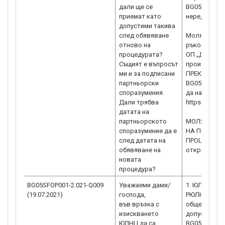
дали ще се
BG05SFOP001
приемат като
нередовен д
допустими такива
след обявяване
Моля да имат
отново на
ръководител
процедурата?
ОП „Добро у
Същият е въпросът
производст
ми и за подписани
ПРЕКРАТЯВА
партньорски
BG05SFOP001
споразумения.
да намерите
Дали трябва
https://www
датата на
партньорското
МОЛЯ, ВЪЗ
споразумение да е
НА ПРОЕКТ
след датата на
ПРОЦЕДУРА B
обявяване на
откриване н
новата
процедура?
BG05SFOP001-2.021-Q009
Уважаеми дами/
1. ЮЛНЦ, впи
(19.07.2021)
господа,
РЮЛНЦ като
във връзка с
обществена 
изискването
допустим па
ЮЛНЦ да са
BG05SFOP001-