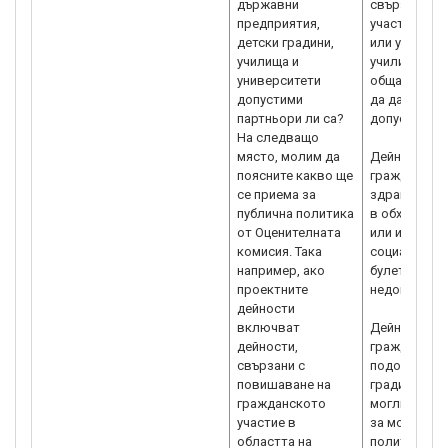
държавни
свързани с 
предприятия,
участие в о
детски градини,
или условият
училища и
училищата и
университети
обща, порад
допустими
да даде кат
партньори ли са?
допустимост
На следващо
място, молим да
Дейности, с
поясните какво ще
гражданскот
се приема за
здравеопазв
публична политика
в обхвата на
от Оценителната
или изпълне
комисия. Така
социалните у
например, ако
булет от НК)
проектните
недопустими
дейности
включват
Дейности, с
дейности,
гражданскот
свързани с
подобряване
повишаване на
градини, учи
гражданското
могли да по
участие в
за мониторин
областта на
политики в 