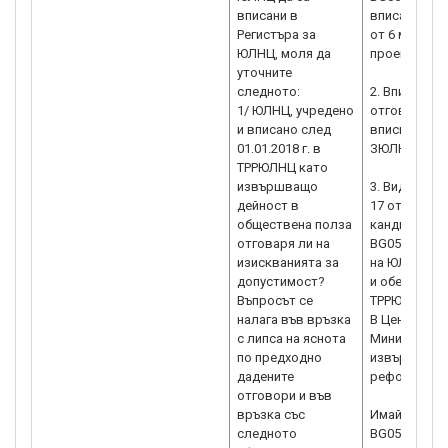
вписани в
вписано в п
Регистъра за
от 6 месеца
ЮЛНЦ, моля да
проектното 
уточните
следното:
2. Вписване
1/ ЮЛНЦ, учредено
отговаря на
и вписано след
вписване в "
01.01.2018 г. в
ЗЮЛНЦ".
ТРРЮЛНЦ като
извършващо
3. Видно от 
дейност в
17 от ЗЮЛНЦ
обществена полза
кандидатств
отговаря ли на
BG05SFOP001
изискванията за
на ЮЛНЦ, во
допустимост?
и обединен с
Въпросът се
ТРРЮЛНЦ.
налага във връзка
В Централни
с липса на яснота
Министерств
по предходно
извършват в
дадените
реформа, в с
отговори и във
връзка със
Имайте пред
следното
BG05SFOP001