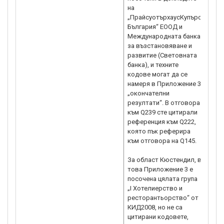
на
„Пра
„ПрайсуотърхаусКупърс
ЕОО
България“ ЕООД и
възс
Международната банка
(Све
за възстановяване и
обла
развитие (Световната
Цити
банка), и техните
BG16
кодове могат да се
КИД 
намеря в Приложение 3,
услу
„окончателни
проц
резултати“. В отговора
инве
към Q239 сте цитирали
тури
референция към Q222,
създ
която пък реферира
спа 
към отговора на Q145.
2., 
За област Кюстендил, в
BG16
това Приложение 3 е
на в
посочена цялата група
отго
„І Хотелиерство и
4.00
ресторантьорство“ от
въпр
КИД2008, но не са
отго
цитирани кодовете,
4.00