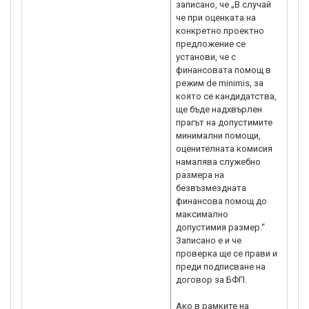
записано, че „В случай
че при оценката на
конкретно проектно
предложение се
установи, че с
финансовата помощ в
режим de minimis, за
която се кандидатства,
ще бъде надхвърлен
прагът на допустимите
минимални помощи,
оценителната комисия
намалява служебно
размера на
безвъзмездната
финансова помощ до
максимално
допустимия размер.“
Записано е и че
проверка ще се прави и
преди подписване на
договор за БФП.
Ако в рамките на