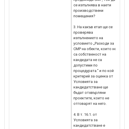
се изпълнява в наети
производствени
помещения?
3. На какъв етап ще се
проверява
изпълнението на
условието „Разходи за
СМР на обекти, които не
са собственост на
кандидата не са
допустими по
процедурата.“ и по кой
критерий за оценка от
Условията за
кандидатстване ще
бъдат отхвърляни
проектите, които не
отговарят на него.
4. В т. 16.1. от
Условията за
кандидатстване е