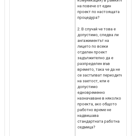
комуникация) в рамките
на повече от един
проект по настоящата
процедура?
2. В случай че това е
допустимо, следва ли
ангажиментът на
лицето по всеки
отделен проект
задължително да е
разпределен във
времето, така че да не
се застъпват периодите
на заетост, или е
допустимо
едновременно
назначаване в няколко
проекта, ако общото
работно време не
надвишава
стандартната работна
седмица?