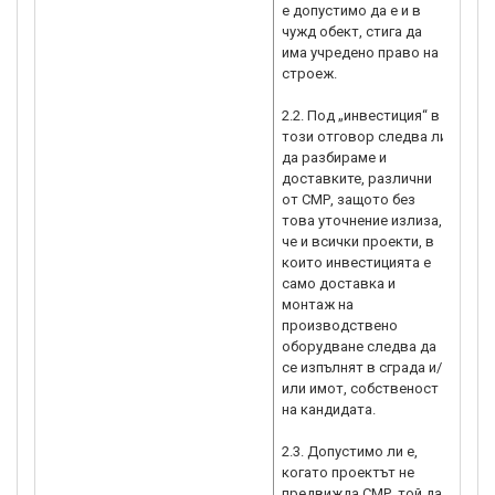
е допустимо да е и в
чужд обект, стига да
има учредено право на
строеж.
2.2. Под „инвестиция“ в
този отговор следва ли
да разбираме и
доставките, различни
от СМР, защото без
това уточнение излиза,
че и всички проекти, в
които инвестицията е
само доставка и
монтаж на
производствено
оборудване следва да
се изпълнят в сграда и/
или имот, собственост
на кандидата.
2.3. Допустимо ли е,
когато проектът не
предвижда СМР, той да