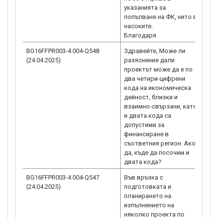
указанията за
попълване на ФК, нито в
насоките.
Благодаря
BG16FFPR003-4.004-Q548
Здравейте, Може ли
Във 
(24.04.2025)
разяснение дали
разд
проектът може да е по
пада
два четири-цифрени
прое
кода на икономическа
бъде
дейност, близки и
код 
взаимно-свързани, като
В по
и двата кода са
КИД 
допустими за
сист
финансиране в
въве
съответния регион. Ако
икон
да, къде да посочим и
двата кода?
BG16FFPR003-4.004-Q547
Във връзка с
След
(24.04.2025)
подготовката и
разя
планирането на
наст
изпълнението на
отно
няколко проекта по
кан