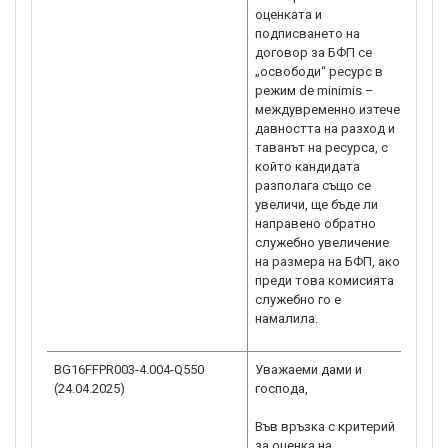
оценката и
подписването на
договор за БФП се
„освободи“ ресурс в
режим de minimis –
междувременно изтече
давността на разход и
таванът на ресурса, с
който кандидата
разполага също се
увеличи, ще бъде ли
направено обратно
служебно увеличение
на размера на БФП, ако
преди това комисията
служебно го е
намалила.
BG16FFPR003-4.004-Q550
Уважаеми дами и
Виж 
(24.04.2025)
господа,
BG16
отго
Във връзка с критерий
BG16
за оценка на