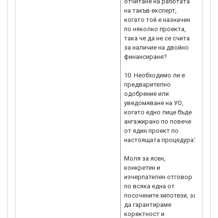
отчитане на работата
на такъв експерт,
когато той е назначен
по няколко проекта,
така че да не се счита
за наличие на двойно
финансиране?
10. Необходимо ли е
предварително
одобрение или
уведомяване на УО,
когато едно лице бъде
ангажирано по повече
от един проект по
настоящата процедура?
Моля за ясен,
конкретен и
изчерпателен отговор
по всяка една от
посочените хипотези, за
да гарантираме
коректност и