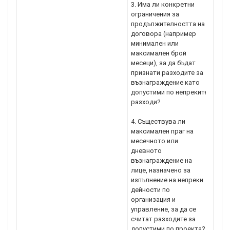
3. Има ли конкретни
ограничения за
продължителността на
договора (например
минимален или
максимален брой
месеци), за да бъдат
признати разходите за
възнаграждение като
допустими по непреките
разходи?
4. Съществува ли
максимален праг на
месечното или
дневното
възнаграждение на
лице, назначено за
изпълнение на непреки
дейности по
организация и
управление, за да се
считат разходите за
допустими по проекта?