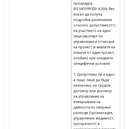
процедура
Указ
BG16FFPR003-4.004, бих
дого
искал да получа
проц
подробни разяснения
на о
относно допустимостта
на участието на едно
лице (експерт по
управление и отчитане
на проект) в екипите на
повече от един проект,
особено при следните
специфични условия:
1. Допустимо ли е едно
и също лице да бъде
назначено на трудов
договор или договор
за управление за
извършване на
дейности по непреки
разходи (организация,
управление, видимост,
прозрачност и