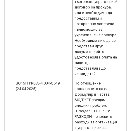
търговско управление/
договор за прокура,
или е необходимо да
предоставим и
нотариално заверено
пълномощно за
учредяване на прокура?
Необходимо ли е да се
представи друг
документ, който
удостоверява опита на
лицето,
представляващо
BG16FFPR003-4.004-Q549
По отношение
В по
(24.04.2025)
попълването на ел.
„неп
формуляр в частта
– Н
БЮДЖЕТ срещам
следния проблем:
В Раздел I. НЕПРЕКИ
РАЗХОДИ, непреките
разходи за организация
и управление и за