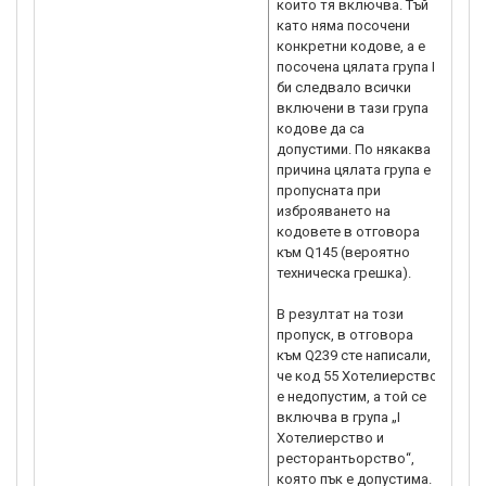
които тя включва. Тъй
като няма посочени
2.3.
конкретни кодове, а е
инве
посочена цялата група І,
прои
би следвало всички
допу
включени в тази група
се и
кодове да са
допустими. По някаква
3. П
причина цялата група е
имот
пропусната при
коят
изброяването на
собс
кодовете в отговора
бъде
към Q145 (вероятно
ще с
техническа грешка).
изпъ
про
В резултат на този
пре
пропуск, в отговора
Горе
към Q239 сте написали,
изис
че код 55 Хотелиерство
е за
е недопустим, а той се
канд
включва в група „І
ПМС
Хотелиерство и
ресторантьорство“,
4. К
която пък е допустима.
канд