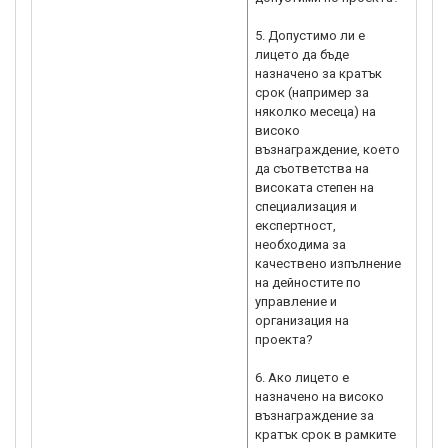
5. Допустимо ли е
лицето да бъде
назначено за кратък
срок (например за
няколко месеца) на
високо
възнаграждение, което
да съответства на
високата степен на
специализация и
експертност,
необходима за
качествено изпълнение
на дейностите по
управление и
организация на
проекта?
6. Ако лицето е
назначено на високо
възнаграждение за
кратък срок в рамките