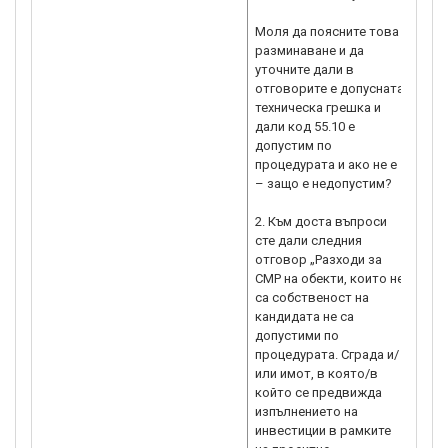
към 
Моля да поясните това
про
разминаване и да
пров
уточните дали в
макс
отговорите е допусната
пол
техническа грешка и
опре
дали код 55.10 е
Регл
допустим по
извъ
процедурата и ако не е
посо
– защо е недопустим?
за п
про
2. Към доста въпроси
сист
сте дали следния
помо
отговор „Разходи за
В сл
СМР на обекти, които не
кон
са собственост на
се у
кандидата не са
помо
допустими по
коят
процедурата. Сграда и/
надх
или имот, в която/в
мин
който се предвижда
ком
изпълнението на
разм
инвестиции в рамките
фин