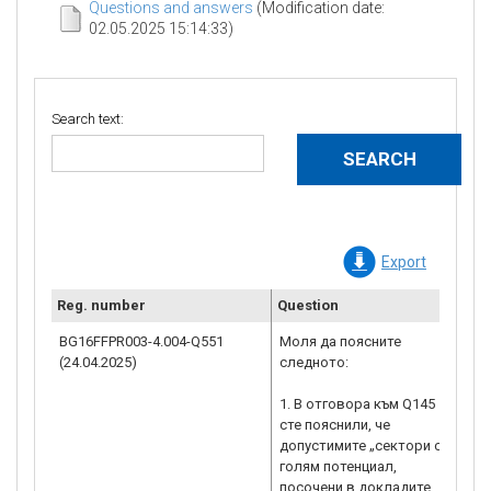
Questions and answers
(Modification date:
02.05.2025 15:14:33)
Search text:
Export
Reg. number
Question
Clar
BG16FFPR003-4.004-Q551
Моля да поясните
1. В
(24.04.2025)
следното:
въпр
след
1. В отговора към Q145
Хот
сте пояснили, че
рест
допустимите „сектори с
съгл
голям потенциал,
„око
посочени в докладите
докл