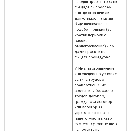
на един проект, това ще
създаде ли проблем
или ще ограничи ли
допустимостта му да
бъде назначено на
подобен принцип (за
кратки периоди с
високо
възнаграждение) и по
други проекти по
същата процедура?
7. Има ли ограничение
или специално условие
за типа трудово
правоотношение –
срочен или безсрочен
трудов договор,
граждански договор
или договор за
управление, когато
лицето участва като
експерт в управлението
на проекта по