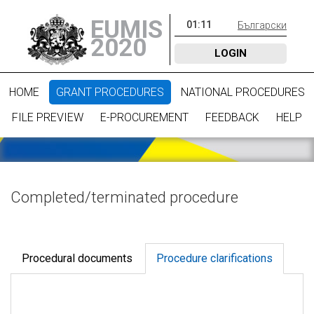
EUMIS
01
:
11
Български
2020
LOGIN
HOME
GRANT PROCEDURES
NATIONAL PROCEDURES
FILE PREVIEW
E-PROCUREMENT
FEEDBACK
HELP
Completed/terminated procedure
Procedural documents
Procedure clarifications