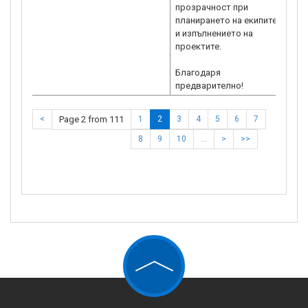
прозрачност при
планирането на екипите
и изпълнението на
проектите.
Благодаря
предварително!
<
Page 2 from 111
1
2
3
4
5
6
7
8
9
10
…
>
>>