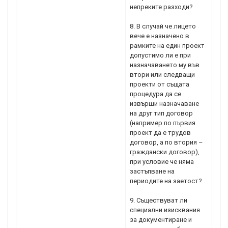
непреките разходи?
8. В случай че лицето
вече е назначено в
рамките на един проект,
допустимо ли е при
назначаването му във
втори или следващи
проекти от същата
процедура да се
извърши назначаване
на друг тип договор
(например по първия
проект да е трудов
договор, а по втория –
граждански договор),
при условие че няма
застъпване на
периодите на заетост?
9. Съществуват ли
специални изисквания
за документиране и