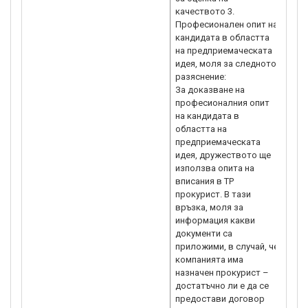
качеството 3.
Професионален опит на
кандидата в областта
на предприемаческата
идея, моля за следното
разяснение:
За доказване на
професионалния опит
на кандидата в
областта на
предприемаческата
идея, дружеството ще
използва опита на
вписания в ТР
прокурист. В тази
връзка, моля за
информация какви
документи са
приложими, в случай, че
компанията има
назначен прокурист –
достатъчно ли е да се
предостави договор