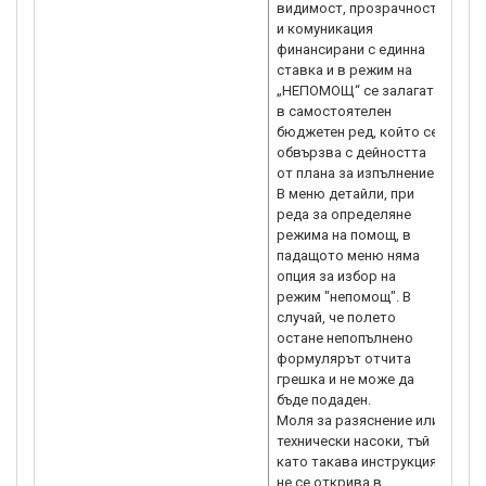
видимост, прозрачност
и комуникация
финансирани с единна
ставка и в режим на
„НЕПОМОЩ“ се залагат
в самостоятелен
бюджетен ред, който се
обвързва с дейността
от плана за изпълнение.
В меню детайли, при
реда за определяне
режима на помощ, в
падащото меню няма
опция за избор на
режим "непомощ". В
случай, че полето
остане непопълнено
формулярът отчита
грешка и не може да
бъде подаден.
Моля за разяснение или
технически насоки, тъй
като такава инструкция
не се открива в