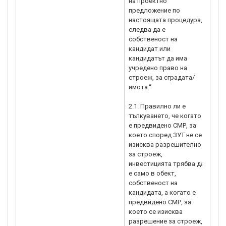
на проектно
допу
предложение по
настоящата процедура,
следва да е
собственост на
кандидат или
кандидатът да има
учредено право на
строеж, за сградата/
имота.“
2.1. Правилно ли е
тълкуването, че когато
е предвидено СМР, за
което според ЗУТ не се
изисква разрешително
за строеж,
инвестицията трябва да
е само в обект,
собственост на
кандидата, а когато е
предвидено СМР, за
което се изисква
разрешение за строеж,