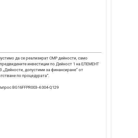
пустимо да се реализират СМР дейности, само
 предвидените инвестиции по Дейност 1 на ЕЛЕМЕНТ
13 „Дейности, допустими за финансиране“ от
тстване по процедурата“.
въпрос BG16FFPR003-4.004-Q129