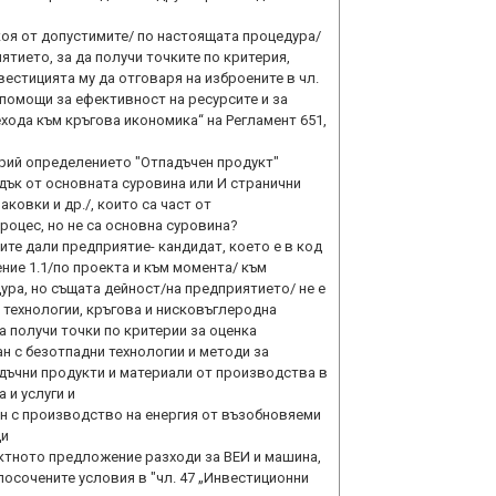
 коя от допустимите/ по настоящата процедура/
ятието, за да получи точките по критерия,
вестицията му да отговаря на изброените в чл.
помощи за ефективност на ресурсите и за
хода към кръгова икономика“ на Регламент 651,
ерий определението "Отпадъчен продукт"
дък от основната суровина или И странични
аковки и др./, които са част от
оцес, но не са основна суровина?
ите дали предприятие- кандидат, което е в код
ие 1.1/по проекта и към момента/ към
ра, но същата дейност/на предприятието/ не е
 технологии, кръгова и нисковъглеродна
 получи точки по критерии за оценка
ан с безотпадни технологии и методи за
дъчни продукти и материали от производства в
 и услуги и
ан с производство на енергия от възобновяеми
ци
ктното предложение разходи за ВЕИ и машина,
посочените условия в "чл. 47 „Инвестиционни