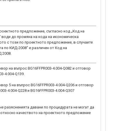
проектното предложение, съгласно код „Код на
“ води до промяна на кода на икономическа
ото с този по проектното предложение, в случаите
та по КИД-2008“ е различен от Код на
 2008.
овор на въпрос BG16FFPR003-4.004-Q082 и отговор
3-4.004-Q139.
овор 5 на въпрос BG16FFPR003-4.004-Q206 и отговор
003-4.004-Q228 и BG16FFPR003-4.004-Q307
че разясненията давани по процедурата не могат да
относно качеството на проектното предложение