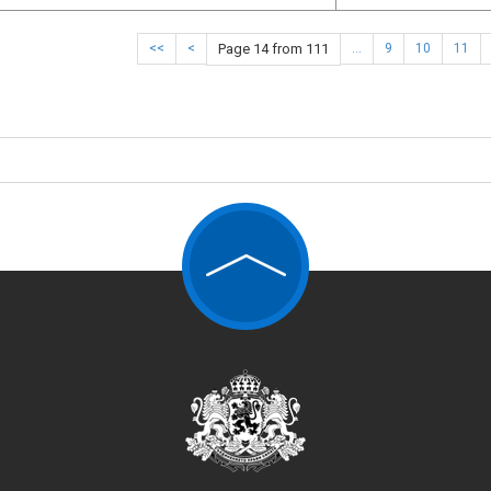
<<
<
Page 14 from 111
…
9
10
11