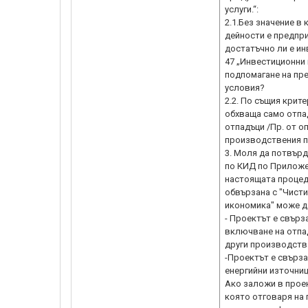
услуги.“:
2.1.Без значение в
дейности е предпри
достатъчно ли е ин
47 „Инвестиционни 
подпомагане на пре
условия?
2.2. По същия крит
обхваща само отпа
отпадъци /Пр. от оп
производствения пр
3. Моля да потвърд
по КИД по Приложен
настоящата процеду
обвързана с "Чисти
икономика" може да
- Проектът е свърз
включване на отпа
други производства
-Проектът е свърз
енергийни източни
Ако заложи в прое
която отговаря на 