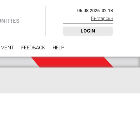
06
.
08
.
2026
02
:
18
Български
NITIES
LOGIN
EMENT
FEEDBACK
HELP