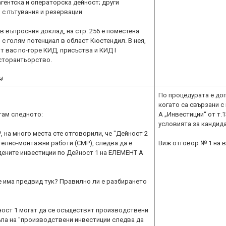
агентска и операторска дейност; други
 с пътувания и резервации
в въпросния доклад, на стр. 256 е поместена
 с голям потенциал в област Кюстендил. В нея,
т вас по-горе КИД, присъства и КИД I
сторантьорство.
По процедурата е до
когато са свързани с
там следното:
А „Инвестиции“ от т.
условията за кандида
, на много места сте отговорили, че "Дейност 2
елно-монтажни работи (СМР), следва да е
Виж отговор № 1 на 
дените инвестиции по Дейност 1 на ЕЛЕМЕНТ А
е има предвид тук? Правилно ли е разбирането
йност 1 могат да се осъществят производствени
ъла на "производствени инвестиции следва да