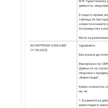
N79. Туристическа 
дейности, свързани
В същото време, въ
таблица 26 Сектори
освен посочените о
Хотелиерство и ре
BG16FFPR003-4.004-Q487
Здравейте,
(11.04.2025)
Бих искала да попи
Във връзка със СМР
Дейности за строит
свързана с предви
„Инвестиции".
Какво конкретно с
ни, че:
1. В рамките на де
инвестиции в смис