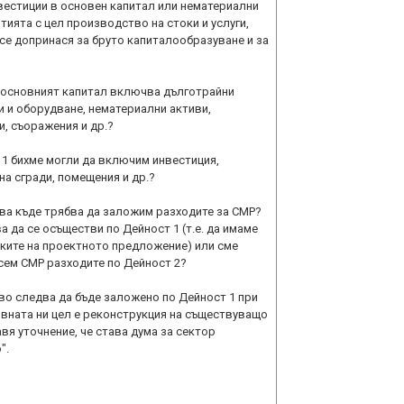
вестиции в основен капитал или нематериални
тията с цел производство на стоки и услуги,
 се допринася за бруто капиталообразуване и за
, основният капитал включва дълготрайни
 и оборудване, нематериални активи,
и, съоражения и др.?
ст 1 бихме могли да включим инвестиция,
на сгради, помещения и др.?
гава къде трябва да заложим разходите за СМР?
а да се осъществи по Дейност 1 (т.е. да имаме
мките на проектното предложение) или сме
сем СМР разходите по Дейност 2?
кво следва да бъде заложено по Дейност 1 при
овната ни цел е реконструкция на съществуващо
я уточнение, че става дума за сектор
".