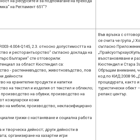
ост на ресурсите и за подпомагане на прехода
ика“ на Регламент 651"?
Във връзка с отговор
се счита че група „І
003-4.004-Q145, 2.3. относно допустимостта на
съгласно Приложение
ство и ресторантьорство“ съгласно доклада на
„ПрайсуотърхаусКупъ
пърс България“ сте отговорили:
възстановяване и раз
тенциал за област Кюстендил са:
Кюстендил и Стара З
нство - растениевъдство, животновъдство, лов
Обръщам внимание, ч
ни дейности
код по КИД 2008 96 „
во на хранителни продукти и напитки
процедурата, както и
тво на текстил и изделия от текстил и облекло;
туристически обект – 
; производство на обувки; производство на
релакс център.
 от кожухарски кожи
во на мебели; производство, некласифицирано
циални грижи с настаняване и социална работа
а и творческа дейност; други дейности в
ата; организиране на хазартни игри