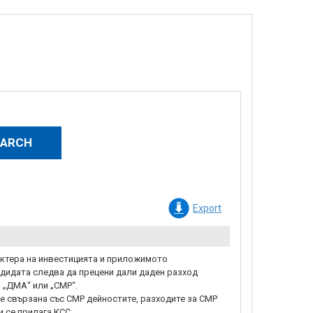
Export
актера на инвестицията и приложимото
дидата следва да прецени дали даден разход
 „ДМА“ или „СМР“.
е свързана със СМР дейностите, разходите за СМР
и се прилага КСС.