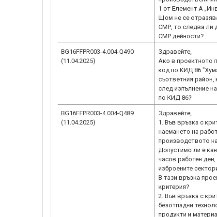
1 от Елемент А „Ин
Щом не се отразява
СМР, то следва ли 
СМР дейности?
BG16FFPR003-4.004-Q490
Здравейте,
(11.04.2025)
Ако в проектното 
код по КИД 86 "Хум
съответния район,
след изпълнение н
по КИД 86?
BG16FFPR003-4.004-Q489
Здравейте,
(11.04.2025)
1. Във връзка с кр
наемането на работ
производството на
Допустимо ли е кан
часов работен ден,
изброените сектори
В тази връзка про
критерия?
2. Във връзка с кр
безотпадни технол
продукти и матери