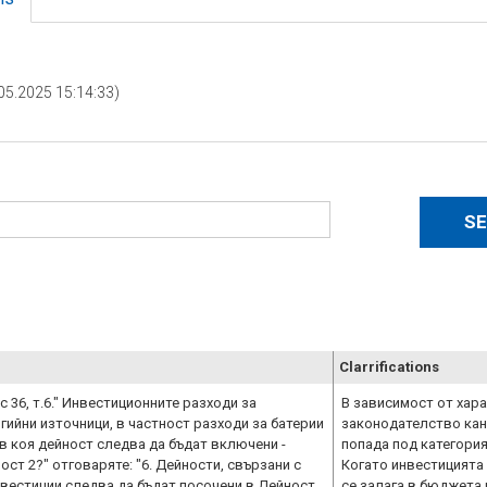
.05.2025 15:14:33)
Clarrifications
с 36, т.6." Инвестиционните разходи за
В зависимост от хар
ийни източници, в частност разходи за батерии
законодателство кан
 в коя дейност следва да бъдат включени -
попада под категория
ост 2?" отговаряте: "6. Дейности, свързани с
Когато инвестицията 
вестиции следва да бъдат посочени в Дейност
се залага в бюджета 