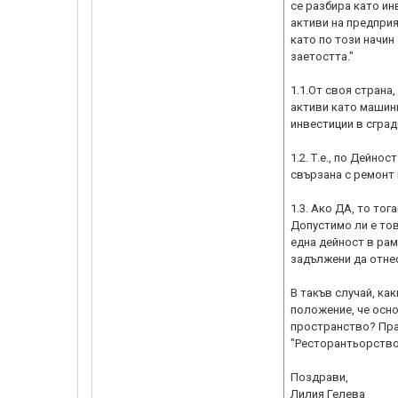
се разбира като ин
активи на предприя
като по този начин
заетостта."
1.1.От своя страна
активи като машини
инвестиции в сград
1.2. Т.е., по Дейно
свързана с ремонт 
1.3. Ако ДА, то то
Допустимо ли е тов
една дейност в ра
задължени да отне
В такъв случай, ка
положение, че осн
пространство? Прав
"Ресторантьорство
Поздрави,
Лилия Гелева