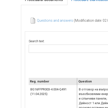
Questions and answers
(Modification date: 02
Search text:
Reg. number
Question
BG16FFPR003-4.004-Q491
В отговор на въпро
(11.04.2025)
възобновяеми енерг
и слънчеви панели,
Дейност 1 или Дейн
производствени ин