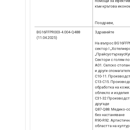
помощи за ефективн
към кръгова иконом
Поздрави,
BG16FFPR003-4.004-Q488
Здравейте
(11.04.2025)
На въпрос BG16FFPR
сектор I „Хотелиер
„ПрайсуотърхаусКу
Сектори с голям по
A01. Селско стопа
и други спомагател
C10-11. Производст
C13-C15. Производс
обработка на кожи
облекло и изделия
C31-32 Производст
другаде
Q87-Q88. Медико-со
без настаняване
R90-R92. Артистичн
областта на култур