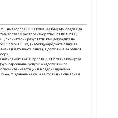
 2.3. на въпрос BG16FFPR003-4.004-Q145, следва да
 Хотелиерство и ресторантьорство“ от КИД 2008,
 3 „окончателни резултати“ към докладите на
рс България“ ЕООД и Международната банка за
витие (Световната банка), е допустима за област
агора.
е цитираният във въпрос BG16FFPR003-4.004-Q239
Други персонални услуги“ е недопустим по
 описаните инвестиции в модернизиране на
хижа, създаване на къща за гости и на спа зона и