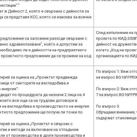
вестиции“."
т в Дейност 2, която е свързана с дейности за
да се представя КСС, която се изисква за всички
След изпълнение на 
предложение са заложени разходи свързани с
проекта по КИД-2008
анно здравеопазване", който е допустим за
дейност на дружеств
 необходимо ли е дейността на предприятието
когато „Код на проек
а проектното предложение да се промени на код
организацията по КИД
По въпрос 1: Виж отг
итерий за оценка на „Проектът предвижда
на въпрос BG16FFPR00
ници от секторите на въгледобива и
 енергия“:
По въпрос 2: Виж отг
дидат по процедурата да назначи 2 лица на 4
7 на въпрос BG16FFPR
 които все още са на трудови договори в
 на въгледобива и производството на енергия.
По въпрос 3:
ектното предложение ще получи ли точки по
Обръщаме внимание, 
съдържат становище 
итерий за оценка „Проектът е свързан с
огии и методи за включване на отпадъчни
али от производства в други производства и