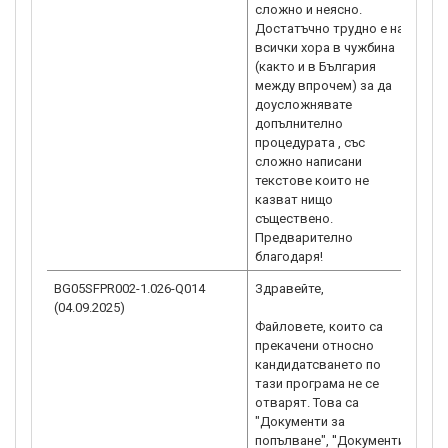
сложно и неясно.
Достатъчно трудно е на
всички хора в чужбина
(както и в България
между впрочем) за да
доусложнявате
допълнително
процедурата , със
сложно написани
текстове които не
казват нищо
съществено.
Предварително
благодаря!
BG05SFPR002-1.026-Q014
Здравейте,
Мол
(04.09.2025)
на В
Файловете, които са
прекачени относно
кандидатсването по
тази програма не се
отварят. Това са
"Документи за
попълване", ''Документи