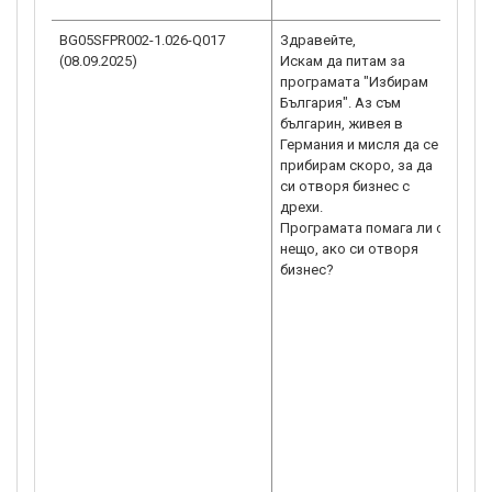
ресу
BG05SFPR002-1.026-Q017
Здравейте,
Ува
(08.09.2025)
​Искам да питам за
гос
програмата "Избирам
Кан
България". Аз съм
Бъл
българин, живея в
зап
Германия и мисля да се
септ
прибирам скоро, за да
мож
си отворя бизнес с
уебс
дрехи.
зает
​Програмата помага ли с
http
нещо, ако си отворя
ще 
бизнес?
за 
кои
По 
без
раз
По 
кан
зад
за п
- По
тру