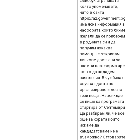
фейсбук страницата
ще 
която упоменавате,
за 
нито в сайта
кои
https://az.government.bg/
има ясна информация за
нас хората които бихме
желали да се приберем
в родината си и да
получим някаква
помощ. Не откривам
линкове достъпни за
нас или платформа чрез
която да подадем
заявления. В чужбина се
случват доста по
организирано и лесно
тези неща . Навсякъде
се пише ка програмата
стартира от Септември.
Да разбирам ли, че все
още за хората които
искаме да
кандидатсваме не е
възможно? Отговаряте