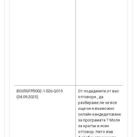
бъд
зает
тря
раз
Пре
инф
при
съо
про
на А
Fac
по з
Про
ресу
BG05SFPR002-1.026-Q015
От подадените от вас
Кан
(04.09.2025)
отговори , да
Бъл
разбираме ли че все
зап
още не е възможно
септ
онлайн кандидатсване
мож
за програмата ? Моля
уебс
за кратък и ясен
зает
отговор. Нито във
http