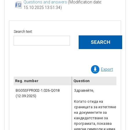
Questions and answers
(Modification date:
15.10.2025 13:51:34)
Search text:
Export
Reg. number
Question
Clar
BG05SFPR002-1.026-Q018
Здравейте,
Ува
(12.09.2025)
гос
Когато отида на
Кан
сраницата за изтегляне
„Из
на документите за
в И
кандидатстване за
под
програмата, показва
пре
неясни символи и няма
Аген