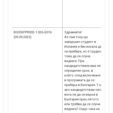
фин
фирм
кон
уст
пре
2026
BG05SFPR002-1.026-Q016
Здравейте!
Кан
(05.09.2025)
Аз съм току що
Бъл
завършил студент в
зап
Испания и бих искала да
септ
се прибера, но е трудно
мож
това да се случи
уебс
веднага. При
зает
кандидатстване има ли
http
определен срок, в
ще 
който след включване
за 
в програмата да се
кои
прибера в България. Т.е
За 
ако кандидатствам сега,
под
мога ли да се върна в
– К
България през лятото
отг
или трябва да се случи
изи
веднага? Също така не
пос