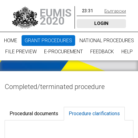
EUMIS
23
:
31
Български
2020
LOGIN
HOME
GRANT PROCEDURES
NATIONAL PROCEDURES
FILE PREVIEW
E-PROCUREMENT
FEEDBACK
HELP
Completed/terminated procedure
Procedural documents
Procedure clarifications