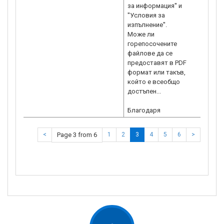
за информация'' и
''Условия за
изпълнение''.
Може ли
горепосочените
файлове да се
предоставят в PDF
формат или такъв,
който е всеобщо
достъпен...
Благодаря
<
Page 3 from 6
1
2
3
4
5
6
>