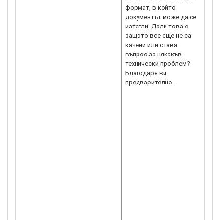
формат, в който
кон
документът може да се
про
изтегли. Дали това е
скл
защото все още не са
съв
качени или става
при
въпрос за някакъв
хор
технически проблем?
уст
Благодаря ви
Зая
предварително.
онла
зает
http
ще 
за 
кои
Пре
инф
при
съо
про
на А
Fac
по з
Про