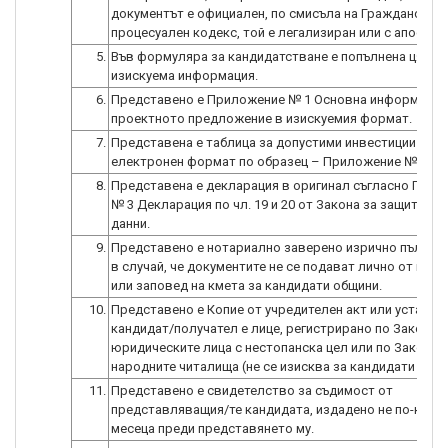
документът е официален, по смисъла на Гражданския
процесуален кодекс, той е легализиран или с апостил.
5.
Във формуляра за кандидатстване е попълнена цялат
изискуема информация.
6.
Представено е Приложение № 1 Основна информация
проектното предложение в изискуемия формат.
7.
Представена е таблица за допустими инвестиции в
електронен формат по образец – Приложение № 2.
8.
Представена е декларация в оригинал съгласно При
№ 3 Декларация по чл. 19 и 20 от Закона за защита на
данни.
9.
Представено е нотариално заверено изрично пълно
в случай, че документите не се подават лично от кан
или заповед на кмета за кандидати общини.
10.
Представено е Копие от учредителен акт или устав, к
кандидат/получател е лице, регистрирано по Закона з
юридическите лица с нестопанска цел или по Закона 
народните читалища (не се изисква за кандидати общи
11.
Представено е свидетелство за съдимост от
представляващия/те кандидата, издадено не по-късно
месеца преди представянето му.