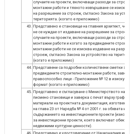
случаите на проекти, включващи разходи за строител
монтажни работи и тяхното извършване се изисква и
на разрешение за строеж, съгласно Закона за устрой
територията. (когато е приложимо)
43.
Представено е становище на главния архитект, че ст
не се нуждае от издаване на разрешение за строеж , 
случаите на проекти, включващи разходи за строител
монтажни работи и когато за предвидените строител
монтажни работи не се изисква издаване на разрешен
строеж, съгласно Закона за устройство на територия
(когато е приложимо)
44.
Представени са подробни количествени сметки за
предвидените строително-монтажни работи, заверен
правоспособно лице - Приложение № 12 в изискуемия
формат (когато е приложимо)
45.
Представено е съгласуване с Министерството на култ
писмено становище и заверка с печат върху графични
материали на проектната документация, изготвена по
на глава 23 от Наредба № 4 от 2001 г. за обхвата и
съдържанието на инвестиционните проекти (изисква 
за инвестиционни проекти, които включват обекти -
недвижими културни ценности).
46.
Представено е удостоверение от Националния инстит