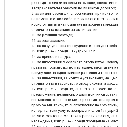
разходи по лихви за рефинансиране, оперативни и
застрахователни разходи по лизингов договор;
9. за лизинг освен финансов лизинг, при който получа
на помощта става собственик на съответния актив не
късно от датата на подаване на искане за междинно и
окончателно плащане за същия актив;
10. за режийни разходи;
11. за застраховки;
12. за закупуване на оборудване втора употреба;
13. извършени преди 1 януари 2014 г.;
14. за принос в натура;
15. за инвестиции в селското стопанство - закупуване
права за производство и плащане, закупуване на жив
закупуване на едногодишни растения и тяхното засаж
16. за инвестиция, за която е установено, че ще оказв
отрицателно въздействие върху околната среда;
17. извършени преди подаването на проектното
предложение, независимо дали всички свързани плащ
извършени, с изключение на разходите за предпроек
проучвания, такси, възнаграждение на архитекти, инж
консултантски услуги, извършени след 1 януари 2014 г.
18. за строително-монтажни работи и за създаване на
насаждения, извършени преди посещение на място от
19. надвишаващи определените референтни разходи;