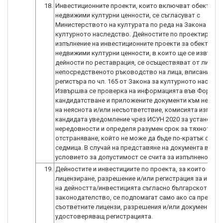
18.
Инвестиционните проекти, които включват обекти –
недвижими културни ценности, се съгласуват с
Министерството на културата по реда на Закона за
културното наследство. Дейностите по проектиране 
изпълнение на инвестиционните проекти за обектите 
недвижими културни ценности, в които ще се извърш
дейности по реставрация, се осъществяват от лица и
непосредственото ръководство на лица, вписани в
регистъра по чл. 165 от Закона за културното наслед
Извършва се проверка на информацията във Формул
кандидатстване и приложените документи към него. В
на неяснота и/или несъответствие, комисията изпращ
кандидата уведомление чрез ИСУН 2020 за установен
нередовности и определя разумен срок за тяхното
отстраняване, който не може да бъде по-кратък от ед
седмица. В случай на представяне на документа в сро
19.
Дейностите и инвестициите по проекта, за които се и
лицензиране, разрешение и/или регистрация за извъ
на дейността/инвестицията съгласно българското
законодателство, се подпомагат само ако са предст
съответните лицензи, разрешения и/или документ,
удостоверяващ регистрацията.