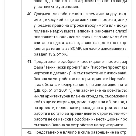
законодателството на държавата, в която кандидатъ
участникът е установен.
40.
Документ за собственост на земя и/или друг вид нед
имот, върху който ще се изпълнява проекта, или доку
учредено право на строеж върху имота или документ 
ползване върху имота, вписан в районната служба по
вписванията, валиден за срок не по-малък от 6 години
считано от датата на подаване на проектното предл
към стратегията за ВОМР, съгласно изискванията на т.
раздел 13.2 от УК.
41.
Представен е одобрен инвестиционен проект, израбо
фаза "Технически проект" или "Работен проект (работ
чертежи и детайли)", в съответствие с изискванията н
Закона за устройство на територията и Наредба № 4 
г. за обхвата и съдържанието на инвестиционните про
(ДВ, бр. 51 от 2001 г.) или заснемане на обекта/съоръ
и/или архитектурен план на сградата, съоръжението, 
който ще се изгражда, ремонтира или обновява, в слу
на проекти, включващи разходи за строително-монт
работи и когато за предвидените строително-монтаж
работи не се изисква одобрен инвестиционен проект
съгласно Закона за устройство на територията.
42.
Представено е влязло в сила разрешение за строеж,