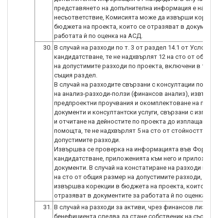
представянето на допълнителна информация е налиц
несъответствие, Комисията може да извърши корекц
бюджета на проекта, които се отразяват в документи
работата й по оценка на АСД.
30.
В случай на разходи по т. 3 от раздел 14.1 от Условия
кандидатстване, те не надхвърлят 12 на сто от общия
на допустимите разходи по проекта, включени в т. 1, 2
същия раздел.
В случай на разходите свързани с консултации по поп
на анализ-разходи-ползи (финансов анализ), извършв
предпроектни проучвания и окомплектоване на пакет
документи и консултантски услуги, свързани с изпълн
и отчитане на дейностите по проекта до изплащане на
помощта, те не надхвърлят 5 на сто от стойността на
допустимите разходи.
Извършва се проверка на информацията във Формул
кандидатстване, приложенията към него и приложени
документи. В случай на констатиране на разходи по т.
на сто от общия размер на допустимите разходи, Ком
извършва корекции в бюджета на проекта, които се
31.
В случай на разходи за активи, чрез финансов лизинг,
бенефициента следва да стане собственик на съотве