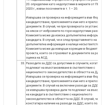
20. определени като недопустими в мерките от ПРСР 2
2020 г., извън посочените в т. 1 – 20.
Извършва се проверка на информацията във Формул
кандидатстване, приложенията към него и приложени
документи. В случай, че при проверката се установи 
на някои от изброените по-горе недопустими разходи,
Комисията може да изиска допълнителна информация
кандидата. В случай, че и след представянето на
допълнителна информация е налице несъответствие,
Комисията може да извърши корекции в бюджета на
проекта, които се отразяват в документите за работа
оценка на АСД.
33.
Разходите за ДДС са допустими в случаите, когато не
подлежат на възстановяване в съответствие с
националното законодателство в областта на ДДС.
Извършва се проверка на информацията във Формул
кандидатстване, приложенията към него и приложени
документи. В случай на включени разходи за ДДС в п
се извършва проверка дали те подлежат на възстан
на кандидата в съответствие с националното
законодателство в областта на ДДС. В случай, че се
констатира наличие на разходи за ДДС, които подлеж