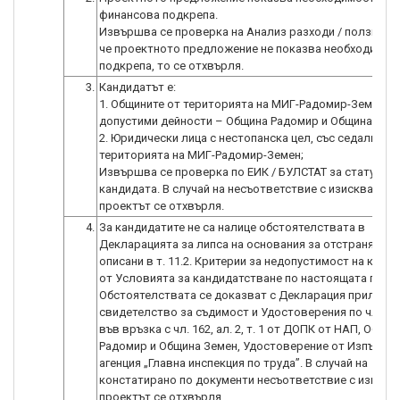
финансова подкрепа.
Извършва се проверка на Анализ разходи / ползи и в 
че проектното предложение не показва необходимос
подкрепа, то се отхвърля.
3.
Кандидатът е:
1. Общините от територията на МИГ-Радомир-Земен за
допустими дейности – Община Радомир и Община Земе
2. Юридически лица с нестопанска цел, със седалище 
територията на МИГ-Радомир-Земен;
Извършва се проверка по ЕИК / БУЛСТАТ за статута н
кандидата. В случай на несъответствие с изискваният
4.
За кандидатите не са налице обстоятелствата в
Декларацията за липса на основания за отстраняване
описани в т. 11.2. Критерии за недопустимост на канд
от Условията за кандидатстване по настоящата проц
Обстоятелствата се доказват с Декларация приложен
свидетелство за съдимост и Удостоверения по чл. 87, 
във връзка с чл. 162, ал. 2, т. 1 от ДОПК от НАП, Общин
Радомир и Община Земен, Удостоверение от Изпълни
агенция „Главна инспекция по труда”. В случай на
констатирано по документи несъответствие с изискв
проектът се отхвърля.