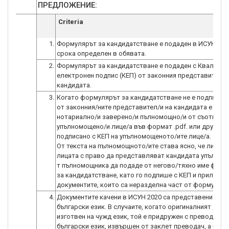
ПРЕДЛОЖЕНИЕ:
Criteria
1.
Формулярът за кандидатстване е подаден в ИСУН 202
срока определен в обявата.
2.
Формулярът за кандидатстване е подаден с Квалифи
електронен подпис (КЕП) от законния представител н
кандидата.
3.
Когато формулярът за кандидатстване не е подписан 
от законния/ните представител/и на кандидата е при
нотариално/и заверено/и пълномощно/и от съответн
упълномощено/и лице/а във формат .pdf. или друг фо
подписано с КЕП на упълномощеното/ите лице/а.
От текста на пълномощното/ите става ясно, че лицето
лицата с право да представляват кандидата упълно
т пълномощника да подаде от негово/тяхно име фор
за кандидатстване, като го подпише с КЕП и приложи
4.
Документите качени в ИСУН 2020 са представени на
български език. В случаите, когато оригиналният доку
изготвен на чужд език, той е придружен с превод на
български език, извършен от заклет преводач, а кога