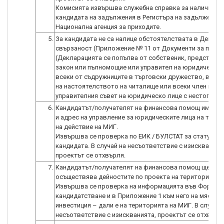
Комисията извършва служебна справка за наличие-ли
кандидата на задължения в Регистъра на задължените
Национална агенция за приходите.
5.
За кандидата не са налице обстоятелствата в Деклар
свързаност (Приложение № 11 от Документи за попъл
(Декларацията се попълва от собственик, представл
закон или пълномощие или управител на юридическо 
всеки от съдружниците в търговски дружество, всеки
на настоятелството на читалище или всеки член на
управителния съвет на юридическо лице с нестопанск
6.
Кандидатът/получателят на финансова помощ има се
и адрес на управление за юридическите лица на тери
на действие на МИГ.
Извършва се проверка по ЕИК / БУЛСТАТ за статута н
кандидата. В случай на несъответствие с изискваният
проектът се отхвърля.
7.
Кандидатът/получателят на финансова помощ ще
осъществява дейностите по проекта на територията 
Извършва се проверка на информацията във Формул
кандидатстване и в Приложение 1 към него на мястот
инвестиция – дали е на територията на МИГ. В случай 
несъответствие с изискванията, проектът се отхвърл