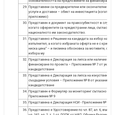
основателността на предложените за финансиране ра
29.
Представени са предварителни или окончателни дого
услуги и доставки – обект на инвестицията (когато е
приложимо)
30.
Представен е документ за правосубектност в случаит
когато оферентите са чуждестранни лица, съгласно
националното им законодателство.
31.
Представено е Решение на кандидата за избор на дос
изпълнител, а когато избраната оферта не е с критерий
ниска цена“ – и писмена обосновка за мотивите, обус
избора му
32.
Представена е Декларация за липса или наличие на д
финансиране по проекта – Приложение № 7 от указан
кандидатстване
33.
Представена е Декларация за липса на изкуствено
създадени условия – Приложение № 8 от указанията 
кандидатстване
34.
Представен е Формуляр за мониторинг съгласно
Приложение № 9
35.
Представена е Декларация НСИ - Приложение № 10
36.
Представено е Удостоверение по чл. 87, ал. 6, във връ
чл. 162, ал. 2, т. 1 от ДОПК от НАП, Община Радомир и