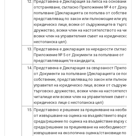
12.
Представена е Декларация за липса на основания за
отстраняване, съгласно Приложение № 4 от Документ
попълване (Декларацията се попълва от собственик,
представляващ по закон или пълномощие или управит
юридическо лице, всеки от съдружниците в търговск
дружество, всеки член на настоятелството на читали
всеки член на управителния съвет на юридическо лиц
нестопанска цел).
13.
Представена е декларация за нередности съгласно
Приложение № 5 от Документи за попълване от
представляващия/те кандидата;
14.
Представена е Декларация за свързаност Приложени
от Документи за попълване (Декларацията се попълв
собственик, представляващ по закон или пълномощи
управител на юридическо лице, всеки от съдружницит
търговско дружество, всеки член на настоятелството
читалище или всеки член на управителния съвет на
юридическо лице с нестопанска цел)
15.
Представено е решение за преценяване на необходи
от извършване на оценка на въздействието върху ок
среда/решение по оценка на въздействие върху окол
среда/решение за преценяване на необходимостта от
извършване на екологична оценка/становище по еко