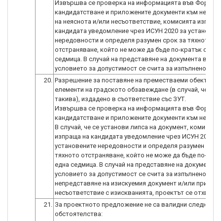
Извършва се проверка на информацията във Формул
кандидатстване и приложените документи към него. В
на неяснота и/или несъответствие, комисията изпращ
кандидата уведомление чрез ИСУН 2020 за установен
нередовности и определя разумен срок за тяхното
отстраняване, който не може да бъде по-кратък от ед
седмица. В случай на представяне на документа в сро
20.
Разрешение за поставяне на преместваеми обекти и
елементи на градското обзавеждане (в случай, че има
такива), издадено в съответствие със ЗУТ.
Извършва се проверка на информацията във Формул
кандидатстване и приложените документи към него.
В случай, че се установи липса на документ, комисият
изпраща на кандидата уведомление чрез ИСУН 2020 з
установените нередовности и определя разумен срок
тяхното отстраняване, който не може да бъде по-крат
една седмица. В случай на представяне на документа 
условието за допустимост се счита за изпълнено. В с
непредставяне на изискуемия документ и/или при
21.
За проектното предложение не са валидни следните
обстоятелства: