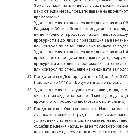
Земен за наличие или липса на задължения, издадено 
рано от един месец преди подаване на проектното
предложение.
Удостоверението за липса на задължения към Общин
Радомир и Община Земен се представя от кандидата,
включително от представляващия лицето, съдружниц
прокуристи и др. лица с правомощия за вземане на р
или контрол по отношение на кандидата за подпомага
Удостоверението за липса на задължения към НАП се
представя от представляващия лицето, съдружници,
прокуристи и др. лица с правомощия за вземане на р
37.
Представена е Декларация по чл. 25, ал. 2 от ЗУСЕСИ
Приложение № 13 от Документи за попълване
38.
Удостоверение за актуално състояние, издадено от
съответния съд не по-рано от 1 месец преди подаване
проектното предложение (когато е приложимо)
39.
Представено е Удостоверение от Изпълнителна агенц
„Главна инспекция по труда” за наличие или липса на
установени с влезли в сила наказателни постановлен
съдебни решения нарушения на трудовото законодат
или аналогичен документ на компетентен орган, съгла