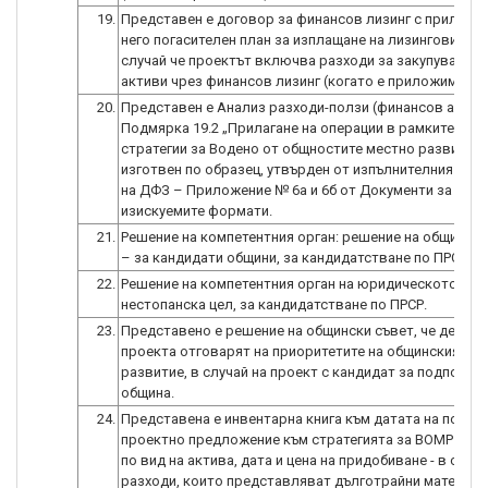
19.
Представен е договор за финансов лизинг с приложе
него погасителен план за изплащане на лизинговите в
случай че проектът включва разходи за закупуване н
активи чрез финансов лизинг (когато е приложимо).
20.
Представен е Анализ разходи-ползи (финансов анали
Подмярка 19.2 „Прилагане на операции в рамките на
стратегии за Водено от общностите местно развитие”
изготвен по образец, утвърден от изпълнителния дир
на ДФЗ – Приложение № 6а и 6б от Документи за попъ
изискуемите формати.
21.
Решение на компетентния орган: решение на общински
– за кандидати общини, за кандидатстване по ПРСР.
22.
Решение на компетентния орган на юридическото лиц
нестопанска цел, за кандидатстване по ПРСР.
23.
Представено е решение на общински съвет, че дейнос
проекта отговарят на приоритетите на общинския пла
развитие, в случай на проект с кандидат за подпомаг
община.
24.
Представена е инвентарна книга към датата на подав
проектно предложение към стратегията за ВОМР с ра
по вид на актива, дата и цена на придобиване - в случа
разходи, които представляват дълготрайни материа