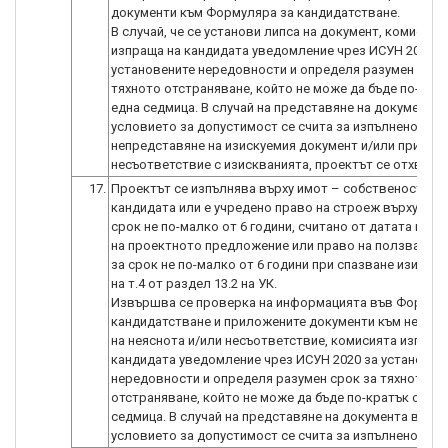
документи към Формуляра за кандидатстване.
В случай, че се установи липса на документ, комисият
изпраща на кандидата уведомление чрез ИСУН 2020 з
установените нередовности и определя разумен срок
тяхното отстраняване, който не може да бъде по-крат
една седмица. В случай на представяне на документа 
условието за допустимост се счита за изпълнено. В с
непредставяне на изискуемия документ и/или при
17.
Проектът се изпълнява върху имот – собственост на
кандидата или е учредено право на строеж върху имо
срок не по-малко от 6 години, считано от датата на п
на проектното предложение или право на ползване н
за срок не по-малко от 6 години при спазване изискв
на т.4 от раздел 13.2 на УК.
Извършва се проверка на информацията във Формул
кандидатстване и приложените документи към него. В
на неяснота и/или несъответствие, комисията изпращ
кандидата уведомление чрез ИСУН 2020 за установен
нередовности и определя разумен срок за тяхното
отстраняване, който не може да бъде по-кратък от ед
седмица. В случай на представяне на документа в сро