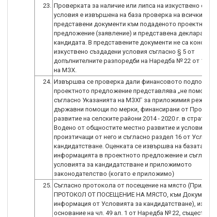
23.
Проверката за наличие или липса на изкуствено създ
условия е извършена на база проверка на всички
представени документи към пoдаденото проектно
предложение (заявление) и представена декларация 
кандидата. В представените документи не са констат
изкуствено създадени условия съгласно § 5 от
допълнителните разпоредби на Наредба № 22 от 14.12.
на МЗХ.
24.
Извършва се проверка дали финансовото подпомага
проектното предложение представлява „не помощ“,
съгласно Указанията на МЗХГ за приложимия режим н
държавни помощи по мерки, финансирани от Програм
развитие на селските райони 2014 - 2020 г. в стратегии
Водено от общностите местно развитие и условия,
произтичащи от него и съгласно раздел 16 от Условия
кандидатстване. Оценката се извършва на базата на
информацията в проектното предложение и съгласно
условията за кандидатстване и приложимото
законодателство (когато е приложимо)
25.
Съгласно протокола от посещение на място (Приложе
ПРОТОКОЛ ОТ ПОСЕЩЕНИЕ НА МЯСТО, към Документи 
информация от Условията за кандидатстване), изготв
основание на чл. 49 ал. 1 от Наредба № 22, съществув