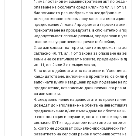
1. има постановен административен акт по реда на За
опазване на околната среда и/или по чл. 31 от Закона
биологичното разнообразие за неодобряване
осъществяването/несъгласуване на инвестиционното
предложение / плана / програмата / проекта или за
прекратяване на процедурата, включително и поради
недопустимост спрямо режими, определени в утвърд
планове за управление на речните басейни;
2. се извършват на терени, които подлежат на рекулт
съгласно чл. 11, ал. 1 от Закона за опазване на земед
земи и не се изпълняват мерките, предвидени в проек
чл. 11, ал. 2 или 3 от същия закон;
3. по които дейностите по настоящите Условия за
кандидатстване, включени в проектите, са били физи
започнати и/или извършени преди подаване на проек
предложение, независимо дали всички свързани плащ
са извършени;
4. след изпълнение на дейностите по проекта няма да
доведат до използване на обекта на инвестицията по
предназначение и/или въвеждане на обекта на инвест
в експлоатация в случаите, когато това е задължител
съгласно ЗУТ и подзаконовите актове за неговото пр
5. които не доказват социално-икономическите ползи
развитието на селския район и устойчивостта на