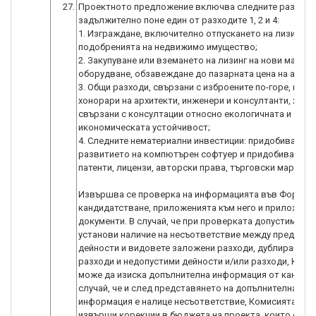
27.
Проектното предложение включва следните разходи
задължително поне един от разходите 1, 2 и 4:
1. Изграждане, включително отпускането на лизинг, и
подобренията на недвижимо имущество;
2. Закупуване или вземането на лизинг на нови машин
оборудване, обзавеждане до пазарната цена на актив
3. Общи разходи, свързани с изброените по-горе, нап
хонорари на архитекти, инженери и консултанти, хоно
свързани с консултации относно екологичната и
икономическата устойчивост;
4. Следните нематериални инвестиции: придобиването
развитието на компютърен софтуер и придобиването
патенти, лицензи, авторски права, търговски марки.
Извършва се проверка на информацията във Формул
кандидатстване, приложенията към него и приложени
документи. В случай, че при проверката допустимост 
установи наличие на несъответствие между предвиде
дейности и видовете заложени разходи, дублиране на
разходи и недопустими дейности и/или разходи, Коми
може да изиска допълнителна информация от кандида
случай, че и след представянето на допълнителна
информация е налице несъответствие, Комисията мож
извърши корекции в бюджета на проекта, които се