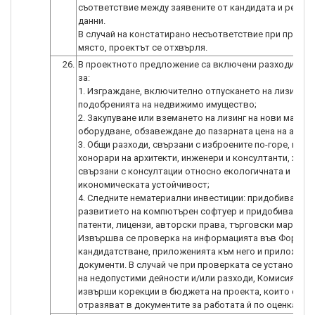
съответствие между заявените от кандидата и реалн
данни.
В случай на констатирано несъответствие при провер
26.
В проектното предложение са включени разходи, кои
за:
1. Изграждане, включително отпускането на лизинг, и
подобренията на недвижимо имущество;
2. Закупуване или вземането на лизинг на нови машин
оборудване, обзавеждане до пазарната цена на актив
3. Общи разходи, свързани с изброените по-горе, нап
хонорари на архитекти, инженери и консултанти, хоно
свързани с консултации относно екологичната и
икономическата устойчивост;
4. Следните нематериални инвестиции: придобиването
развитието на компютърен софтуер и придобиването
патенти, лицензи, авторски права, търговски марки.
Извършва се проверка на информацията във Формул
кандидатстване, приложенията към него и приложени
документи. В случай че при проверката се установи н
на недопустими дейности и/или разходи, Комисията м
извърши корекции в бюджета на проекта, които се