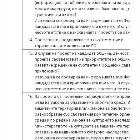
(информационни табели и пътепоказатели за туристич
места и маршрути, съоръжения за безопасност, велоа
туристически пътеки).
Извършва се проверка на информацията във Формул
кандидатстване и приложенията към него. В случай на
14.
Проектното предложение е в съответствие с
хоризонталните политики на ЕС.
15.
В случай на проект на кандидат община, дейностите п
проекта съответстват на приоритетите на общинския 
развитие (решение на съответния Общински съвет) (к
приложимо)
Извършва се проверка на информацията във Формул
кандидатстване и приложенията към него. В случай на
16.
За проекта са проведени съгласувателните процедури
реда на Закона за опазване на околната среда, Закон
защитените територии и/или Закона за биологичното
разнообразие със съответния компетентен орган по 
среда и по реда на Закона за културното наследство 
Министерството на културата за защитените територ
опазване на недвижимото културно наследство.
Извършва се проверка на информацията в приложен