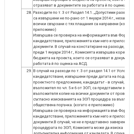
отразяват в документите за работата й по оценка на 
28.
Разходите по т. 3 от Раздел 14.1. „Допустими разходи”
са извършени не по-рано от 1 януари 2014 г., независ
всички свързани с тях плащания са направени (когато
приложимо)
Извършва се проверка на информацията във Формул
кандидатстване, приложенията към него и приложени
документи. В случай на констатиране на разходи, из
преди 1 януари 2014 г., Комисията извършва корекции
бюджета на проекта, които се отразяват в документи
работата й по оценка на АСД.
29.
В случай на разходи по т. 3 от раздел 14.1 от Условия
кандидатстване, извършени преди датата на подаване
проектното предложение, кандидатът - в случай, че е
възложител по чл. 5 и 6 от ЗОП, са представили заве
възложителя копие на всички документи от проведен
съгласно изискванията на ЗОП процедура за възлаган
обществена поръчка. (когато е приложимо)
Извършва се проверка на информацията във Формул
кандидатстване, приложенията към него и приложени
документи.В случай, че не е представено заверено ко
процедурата по ЗОП, Комисията може да изиска
допълнителна информация от кандидата. В случай, че 