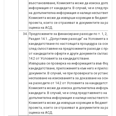
възстановяване, Комисията може да изиска допълни
информация от кандидата. В случай, че и след предст
на допълнителна информация е налице несъответстви
Комисията може да извърши корекции в бюджета на
проекта, които се отразяват в документите за работа
оценка на АСД.
34.
Предложените за финансиране разходи по т. 1, 2, 3 и 4
Раздел 14.1. „Допустими разходи” на Условията за
кандидатстване по настоящата процедура са основат
след съпоставяне на предложените разходи с предст
от кандидатите оферти и други документи съгласно р
14.2 от Условията за кандидатстване.
Извършва се проверка на информацията във Формул
кандидатстване, приложенията към него и приложени
документи. В случай, че при проверката се установи
неспазване на изискванията за доказване на основат
на разходите от 14.2 от Условията за кандидатстване,
Комисията може да изиска допълнителна информация
кандидата. В случай, че и след представянето на
допълнителна информация е налице несъответствие,
Комисията може да извърши корекции в бюджета на
проекта, които се отразяват в документите за работа