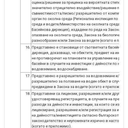
оценка/решение за преценка на вероятната степен на
значително отрицателно въздействие/решение по оце
съвместимостта/писмо/ разрешително от компетент
орган по околна среда (Регионална инспекция по око
среда и водите/Министерство на околната среда и во
Басейнова дирекция), издадени по реда на Закона за
опазване на околната среда, Закона за биологичното
разнообразие и/или Закона за водите (когато е прил
16.
Представено е становище от съответната басейнова
дирекция, доказващо, че обектите, предмет на инвест
не противоречат на плановете за управление на речн
басейни в случаите на инвестиции с дейности по напоя
водовземане, водоснабдяване.
17.
Представено е разрешително за водовземане и/или
разрешително за ползване на воден обект в случаите
предвидени в Закона за водите (когато е приложимо)
18.
Представени са лицензии, разрешения и/или друг док
удостоверяващ регистрацията, в случаите на предви
разходи за дейности и инвестиции, за които се изискв
лицензиране, разрешение и/или регистрация за извъ
на дейността/инвестицията съгласно българското
законодателство и неупоменати изрично в настоящия
(когато е приложимо).