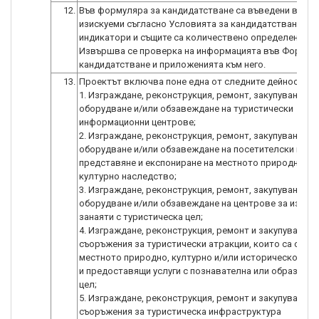
12.
Във формуляра за кандидатстване са въведени всичк
изискуеми съгласно Условията за кандидатстване
индикатори и същите са количествено определени.
Извършва се проверка на информацията във Формул
кандидатстване и приложенията към него.
13.
Проектът включва поне една от следните дейности:
1. Изграждане, реконструкция, ремонт, закупуване на
оборудване и/или обзавеждане на туристически
информационни центрове;
2. Изграждане, реконструкция, ремонт, закупуване на
оборудване и/или обзавеждане на посетителски цент
представяне и експониране на местното природно и
културно наследство;
3. Изграждане, реконструкция, ремонт, закупуване на
оборудване и/или обзавеждане на центрове за изкуст
занаяти с туристическа цел;
4. Изграждане, реконструкция, ремонт и закупуване н
съоръжения за туристически атракции, които са свърз
местното природно, културно и/или историческо нас
и предоставящи услуги с познавателна или образова
цел;
5. Изграждане, реконструкция, ремонт и закупуване н
съоръжения за туристическа инфраструктура