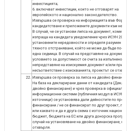
инвестицията;
6. включват инвестиции, които не отговарят на
европейското и национално законодателство.
Извършва се проверка на информацията във Формул
кандидатстване и приложените документи към него.
В случай, че се установи липса на документ, комисият
изпраща на кандидата уведомление чрез ИСУН 2020 з
установените нередовности и определя разумен срок
тяхното отстраняване, който не може да бъде по-крат
една седмица. В случай на представяне на документа 
условието за допустимост се счита за изпълнено. В с
непредставяне на изискуемия документ и/или при
22.
Извършва се проверка за липса на двойно финансира
На база на декларирани данни от кандидата (Деклара
двойно финансиране) и чрез проверка в официални
информационни системи (публичния модул в ИСУН и д
източници) се установява дали дейностите по проекта
финансирани / не се финансират по друг проект, прог
или каквато и да е друга схема с източник национални
бюджет, бюджета на ЕС или друга донорска програма.
случай на установяване на двойно финансиране, прое