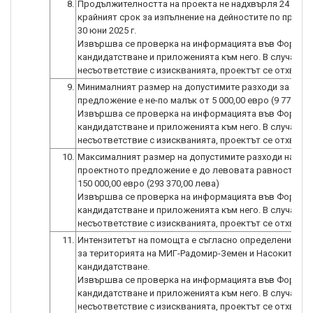
8.
Продължителността на проекта не надхвърля 24 месе
крайният срок за изпълнение на дейностите по проект
30 юни 2025 г.
Извършва се проверка на информацията във Формул
кандидатстване и приложенията към него. В случай на
несъответствие с изискванията, проектът се отхвърл
9.
Минималният размер на допустимите разходи за про
предложение е не-по малък от 5 000,00 евро (9 779,00 
Извършва се проверка на информацията във Формул
кандидатстване и приложенията към него. В случай на
несъответствие с изискванията, проектът се отхвърл
10.
Максималният размер на допустимите разходи на
проектното предложение е до левовата равностойно
150 000,00 евро (293 370,00 лева)
Извършва се проверка на информацията във Формул
кандидатстване и приложенията към него. В случай на
11.
Интензитетът на помощта е съгласно определения в 
за територията на МИГ-Радомир-Земен и Насоките за
кандидатстване.
Извършва се проверка на информацията във Формул
кандидатстване и приложенията към него. В случай на