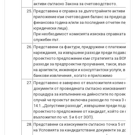
активи съгласно Закона за счетоводството.
25.
Представена е справка за дълготрайните активи -
приложение към счетоводния баланс за предходната
финансова година и/или за последния отчетен период
юридически лица).
При необходимост комисията изисква справката от Н
26.
Представени са фактури, придружени с платежни
нареждания, за извършени разходи преди подаване н
проектното предложение към стратегията за ВОМР за
разходи за предпроектни проучвания, такси, възнагр
на архитекти, инженери и консултантски услуги, ведно
банкови извлечения , когато е приложимо
27.
Представено е заверено от възложителя копие на вс
документи от проведената съгласно изискванията по
процедура за изпълнение на дейностите по проекта (в
случай че проектът включва разходи по точка 3 от Р
14.1. „Допустими разходи”, извършени преди подаване
проектното предложение от кандидат, който се явяв
възложител по чл. 5 и 6 от ЗОП).
28.
Представени са изискуемите съгласно точка 5 от разд
на Условията за кандидатстване документи за доказ