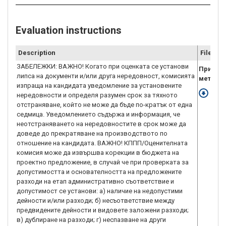
Evaluation instructions
Description
File
ЗАБЕЛЕЖКИ: ВАЖНО! Когато при оценката се установи
Приложе
липса на документи и/или друга нередовност, комисията
методи
изпраща на кандидата уведомление за установените
Down
нередовности и определя разумен срок за тяхното
отстраняване, който не може да бъде по-кратък от една
седмица. Уведомлението съдържа и информация, че
неотстраняването на нередовностите в срок може да
доведе до прекратяване на производството по
отношение на кандидата. ВАЖНО! КППП/Оценителната
комисия може да извършва корекции в бюджета на
проектно предложение, в случай че при проверката за
допустимостта и основателността на предложените
разходи на етап административно съответствие и
допустимост се установи: а) наличие на недопустими
дейности и/или разходи; б) несъответствие между
предвидените дейности и видовете заложени разходи;
в) дублиране на разходи; г) неспазване на други