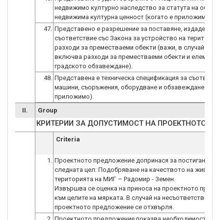
недвижимо културно наследство за статута на обект
недвижима културна ценност (когато е приложимо).
47.
Представено е разрешение за поставяне, издадено в
съответствие със Закона за устройство на територия
разходи за преместваеми обекти (важи, в случай че п
включва разходи за преместваеми обекти и елементи
градското обзавеждане).
48.
Представена е техническа спецификация за съответн
машини, съоръжения, оборудване и обзавеждане (ког
приложимо).
II.
Group
КРИТЕРИИ ЗА ДОПУСТИМОСТ НА ПРОЕКТНОТО ПР
Criteria
1.
Проектното предложение допринася за постигане на
следната цел: Подобряване на качеството на живот н
територията на МИГ – Радомир - Земен.
Извършва се оценка на приноса на проектното пред
към целите на мярката. В случай на несъответствие
проектното предложение се отхвърля.
2.
Проектното предложение показва необходимост от