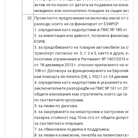
актив не по-късно от датата на подаване на искането 
междинно или окончателно плащане за същия актив.
32.
Проектното предложение не включва някой от следн
разходи, които не се финансират от ЕЗФРСР:
1. определени като недопустими в ПМС № 189 от 2016 г
2. за инвестиция или дейност, получила финансиране 
ЕСИФ;
3. за придобиването на товарни автомобили за сухоп
транспорт съгласно чл. 3, т. 2 и 3, както и други, за ко
посочени ограничения в Регламент № 1407/2013 на Ко
от 18 декември 2013 г. относно прилагането на членов
108 от Договора за функционирането на Европейския
към помощта de minimis (ОВ, L 352/1 от 24 декември 201
4. определени като недопустими в указанията по § 3 о
заключителните разпоредби на ПМС № 161 от 2016 г. 
общите изисквания към стратегиите, които ще се фин
по съответните програми;
5. за лихви по дългове;
6. за закупуването на незастроени и застроени земи с
пазарна стойност над 10 на сто от общите допустими
за съответната операция;
7. за обикновена подмяна и поддръжка;
8. за лихви и комисиони, печалба на лизинговата комп