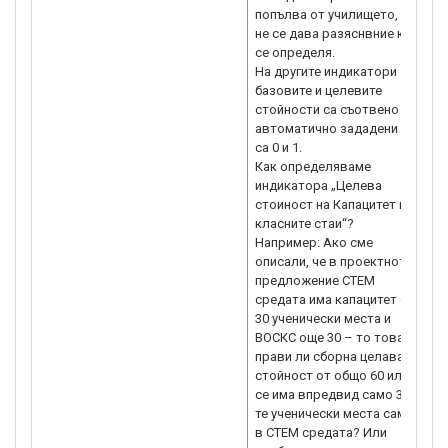
попълва от училището, но
не се дава разяснвние как
се определя.
На другите индикатори
базовите и целевите
стойности са съотвено
автоматично зададени и
са 0 и 1.
Как определяваме
индикатора „Целева
стоиност на Капацитет на
класните стаи“?
Например: Ако сме
описали, че в проектното
предложение СТЕМ
средата има капацитет от
30 ученически места и
ВОСКС още 30 – то това
прави ли сборна целава
стойност от общо 60 или
се има впредвид само 30-
те ученически места само
в СТЕМ средата? Или