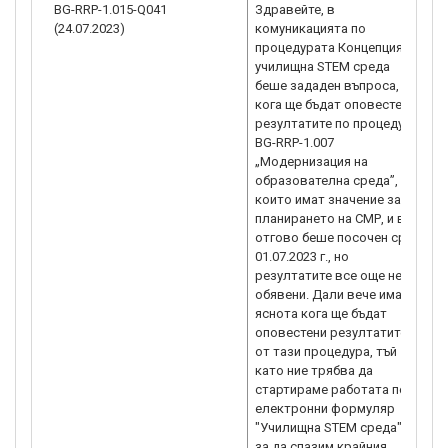
BG-RRP-1.015-Q041
Здравейте, в
Р
(24.07.2023)
комуникацията по
н
процедурата Концепция за
п
училищна STEM среда
п
беше зададен въпроса,
в
кога ще бъдат оповестени
0
резултатите по процедура
1
BG-RRP-1.007
н
„Модернизация на
(
образователна среда”,
с
които имат значение за
ht
планирането на СМР, и в
g
отгово беше посочен срок
„
01.07.2023 г., но
И
резултатите все още не са
М
обявени. Дали вече има
h
яснота кога ще бъдат
оповестени резултатите
от тази процедура, тъй
като ние трябва да
стартираме работата по
електронни формуляр
"Училищна STEM среда",
за да спазим крайния