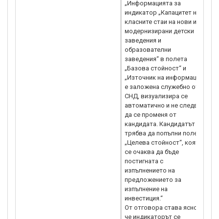
„Информацията за
индикатор „Капацитет на
класните стаи на нови или
модернизирани детски
заведения и
образователни
заведения“ в полета
„Базова стойност“ и
„Източник на информация“
е заложена служебно от
СНД, визуализира се
автоматично и не следва
да се променя от
кандидата. Кандидатът
трябва да попълни поле
„Целева стойност“, която
се очаква да бъде
постигната с
изпълнението на
предложението за
изпълнение на
инвестиция.“
От отговора става ясно,
че индикаторът се