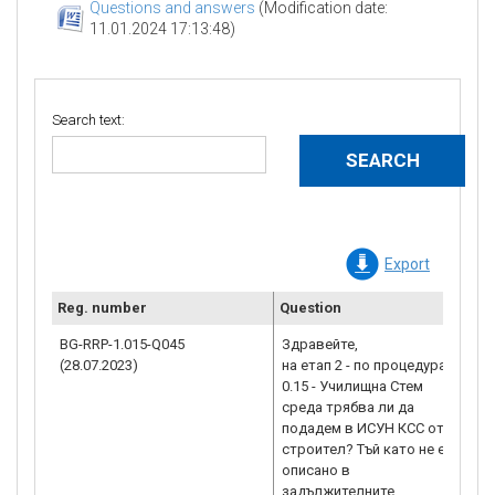
Questions and answers
(Modification date:
11.01.2024 17:13:48)
Search text:
Export
Reg. number
Question
Cl
BG-RRP-1.015-Q045
Здравейте,
Р
(28.07.2023)
на етап 2 - по процедура
н
0.15 - Училищна Стем
п
среда трябва ли да
п
подадем в ИСУН КСС от
в
строител? Тъй като не е
1
описано в
1
задължителните
н