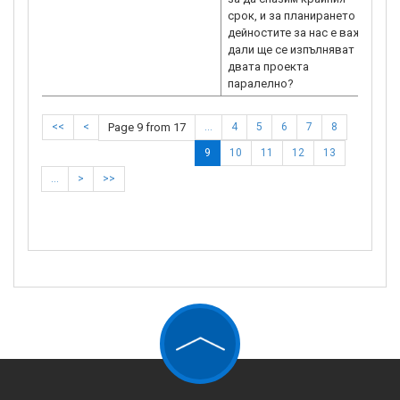
срок, и за планирането на
дейностите за нас е важно
дали ще се изпълняват
двата проекта
паралелно?
<<
<
Page 9 from 17
…
4
5
6
7
8
9
10
11
12
13
…
>
>>