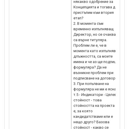
някакво одобрение за
1
Концепцията и тогава да
н
пристъпим към втория
(
етап?
с
2. В момента съм
ht
временно изпълняващ
g
Директор, но се очаква да
„
са върне титуляра.
И
Проблем ли е, че в
М
момента като изпълняващ
h
длъжността, са моите
имена и че аз ще подпиша
формуляра? Да не
възникне проблем при
подписване на договора?
3. При попълване на
формуляра не ми е ясна
т.5 - Индикатори - Целева
стойност - това
стойността на проекта ли
е, за която
кандидатстваме или е
нещо друго? Базова
стойност - какво се