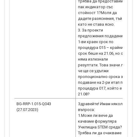
трябва да предоставим
пак индикатор със
стойност 1?Моля да
дадете разяснения, тъй
като не става ясно.
3. За проекти
предложения подадени за
1-ви краен срок по
процедура 015 – крайният
срок беше на 21.06, но още
няма излезнали
резултати. Това значи ли,
че ще се удължи
пропоционално срока за
подаване на 2-ри етап по
процедура 017, който е
BG-RRP-1.015-Q043
Здравейте! Имам няколко
Р
(27.07.2023)
въпроса:
н
1.Може ли вече да
п
качваме формуляра
п
Училищна STEM среда?
в
Трябва ли да очакваме
1