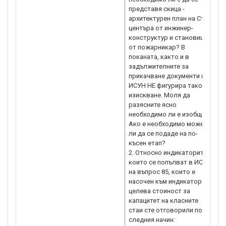
представя скица -
h
архитектурен план на Стем
центъра от инжинер-
конструктур и становище
от пожарникар? В
поканата, както и в
задължителните за
прикачване документи в
ИСУН НЕ фигурира такова
изискване. Моля да
разясните ясно
необходимо ли е изобщо?
Ако е необходимо може
ли да се подаде на по-
късен етап?
2. Относно индикаторите,
които се попълват в ИСУН
на въпрос 85, които е
насочен към индикатор
целева стоиност за
капацитет на класните
стаи сте отговорили по
следния начин: