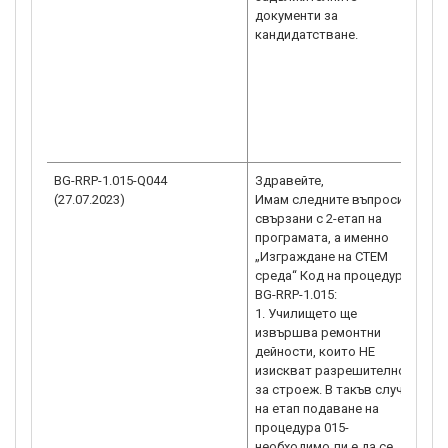
документи за
(
кандидатстване.
с
ht
g
„
И
М
h
BG-RRP-1.015-Q044
Здравейте,
Р
(27.07.2023)
Имам следните въпроси,
н
свързани с 2-етап на
п
програмата, а именно
п
„Изграждане на СТЕМ
в
среда“ Код на процедура
1
BG-RRP-1.015:
1
1. Училището ще
н
извършва ремонтни
(
дейности, които НЕ
с
изискват разрешително
ht
за строеж. В такъв случай
g
на етап подаване на
„
процедура 015-
И
необходимо ли е да се
М