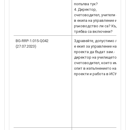
попълва тук?
4. Директор,
счетоводител, учители - те
в екипа на управление и
ръководство ли са? Къде
BG-RRP-1.015-Q042
Здравейте, допустимо ли
Р
(27.07.2023)
е екип за управление на
н
проекта да бъдат зам.-
п
директор на училището и
п
счетоводител, които имат
в
опит в изпълнението на
1
проекти и работа в ИСУН?
1
н
(
с
ht
g
„
И
М
h