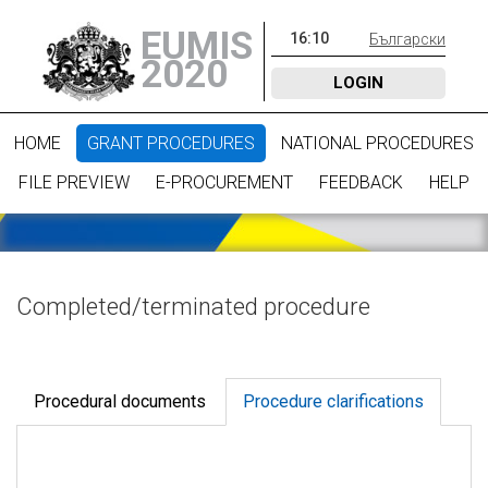
EUMIS
16
:
10
Български
2020
LOGIN
HOME
GRANT PROCEDURES
NATIONAL PROCEDURES
FILE PREVIEW
E-PROCUREMENT
FEEDBACK
HELP
Completed/terminated procedure
Procedural documents
Procedure clarifications