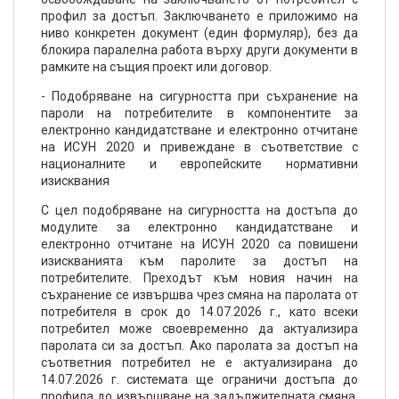
профил за достъп. Заключването е приложимо на
ниво конкретен документ (един формуляр), без да
блокира паралелна работа върху други документи в
рамките на същия проект или договор.
- Подобряване на сигурността при съхранение на
пароли на потребителите в компонентите за
електронно кандидатстване и електронно отчитане
на ИСУН 2020 и привеждане в съответствие с
националните и европейските нормативни
изисквания
С цел подобряване на сигурността на достъпа до
модулите за електронно кандидатстване и
електронно отчитане на ИСУН 2020 са повишени
изискванията към паролите за достъп на
потребителите. Преходът към новия начин на
съхранение се извършва чрез смяна на паролата от
потребителя в срок до 14.07.2026 г., като всеки
потребител може своевременно да актуализира
паролата си за достъп. Ако паролата за достъп на
съответния потребител не е актуализирана до
14.07.2026 г. системата ще ограничи достъпа до
профила до извършване на задължителната смяна.