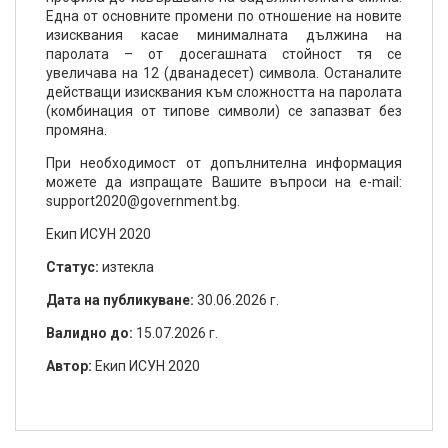
Една от основните промени по отношение на новите
изисквания касае минималната дължина на
паролата – от досегашната стойност тя се
увеличава на 12 (дванадесет) символа. Останалите
действащи изисквания към сложността на паролата
(комбинация от типове символи) се запазват без
промяна.
При необходимост от допълнителна информация
можете да изпращате Вашите въпроси на e-mail:
support2020@government.bg.
Екип ИСУН 2020
Статус:
изтекла
Дата на публикуване:
30.06.2026 г.
Валидно до:
15.07.2026 г.
Aвтор:
Екип ИСУН 2020