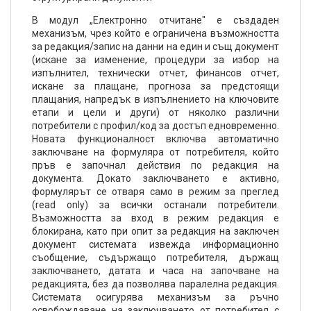
В модул „Електронно отчитане" е създаден
механизъм, чрез който е ограничена възможността
за редакция/запис на данни на един и същ документ
(искане за изменение, процедури за избор на
изпълнител, технически отчет, финансов отчет,
искане за плащане, прогноза за предстоящи
плащания, напредък в изпълнението на ключовите
етапи и цели и други) от няколко различни
потребители с профил/код за достъп едновременно.
Новата функционалност включва автоматично
заключване на формуляра от потребителя, който
пръв е започнал действия по редакция на
документа. Докато заключването е активно,
формулярът се отваря само в режим за преглед
(read only) за всички останали потребители.
Възможността за вход в режим редакция е
блокирана, като при опит за редакция на заключен
документ системата извежда информационно
съобщение, съдържащо потребителя, държащ
заключването, датата и часа на започване на
редакцията, без да позволява паралелна редакция.
Системата осигурява механизъм за ръчно
освобождаване на заключването от потребител с