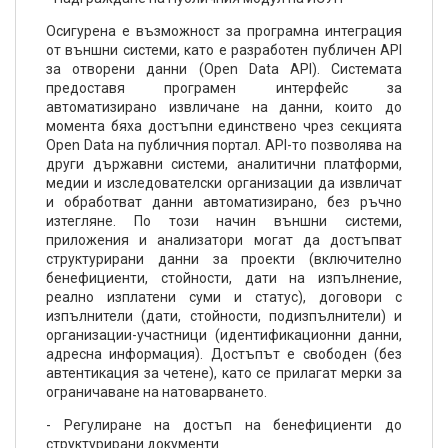
Осигурена е възможност за програмна интеграция
от външни системи, като е разработен публичен API
за отворени данни (Open Data API). Системата
предоставя програмен интерфейс за
автоматизирано извличане на данни, които до
момента бяха достъпни единствено чрез секцията
Open Data на публичния портал. API-то позволява на
други държавни системи, аналитични платформи,
медии и изследователски организации да извличат
и обработват данни автоматизирано, без ръчно
изтегляне. По този начин външни системи,
приложения и анализатори могат да достъпват
структурирани данни за проекти (включително
бенефициенти, стойности, дати на изпълнение,
реално изплатени суми и статус), договори с
изпълнители (дати, стойности, подизпълнители) и
организации-участници (идентификационни данни,
адресна информация). Достъпът е свободен (без
автентикация за четене), като се прилагат мерки за
ограничаване на натоварването.
- Регулиране на достъп на бенефициенти до
структурирани документи