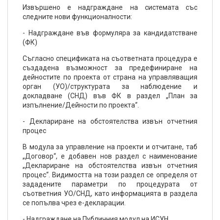
Извършено е надграждане на системата със
следните нови функционалности:
- Надграждане във формуляра за кандидатстване
(ФК)
Съгласно спецификата на съответната процедура е
създадена възможност за предефиниране на
дейностите по проекта от страна на управляващия
орган (УО)/структурата за наблюдение и
докладване (СНД) във ФК в раздел „План за
изпълнение/Дейности по проекта“.
- Деклариране на обстоятелства извън отчетния
процес
В модула за управление на проекти и отчитане, таб
„Договор“, е добавен нов раздел с наименование
„Деклариране на обстоятелства извън отчетния
процес“. Видимостта на този раздел се определя от
зададените параметри по процедурата от
съответния УО/СНД, като информацията в раздела
се попълва чрез е-декларации.
- Надграждане на Публичния модул на ИСУН